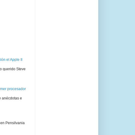
ón el Apple II
ro querido Steve
rimer procesador
e anécdotas e
 en Pensilvania