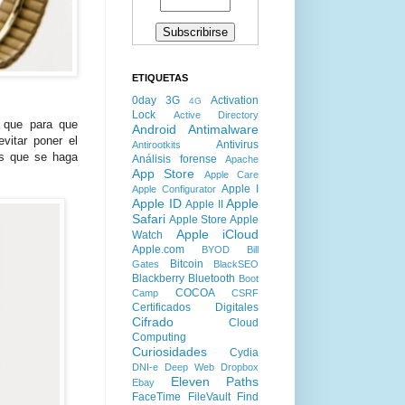
ETIQUETAS
0day
3G
Activation
4G
Lock
Active Directory
í que para que
Android
Antimalware
vitar poner el
Antivirus
Antirootkits
es que se haga
Análisis forense
Apache
App Store
Apple Care
Apple I
Apple Configurator
Apple ID
Apple
Apple II
Safari
Apple Store
Apple
Apple iCloud
Watch
Apple.com
BYOD
Bill
Bitcoin
Gates
BlackSEO
Blackberry
Bluetooth
Boot
COCOA
Camp
CSRF
Certificados Digitales
Cifrado
Cloud
Computing
Curiosidades
Cydia
DNI-e
Deep Web
Dropbox
Eleven Paths
Ebay
FaceTime
FileVault
Find