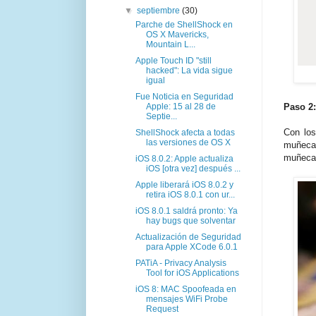
▼
septiembre
(30)
Parche de ShellShock en
OS X Mavericks,
Mountain L...
Apple Touch ID "still
hacked": La vida sigue
igual
Fue Noticia en Seguridad
Apple: 15 al 28 de
Paso 2:
Septie...
Con los
ShellShock afecta a todas
las versiones de OS X
muñeca
muñeca,
iOS 8.0.2: Apple actualiza
iOS [otra vez] después ...
Apple liberará iOS 8.0.2 y
retira iOS 8.0.1 con ur...
iOS 8.0.1 saldrá pronto: Ya
hay bugs que solventar
Actualización de Seguridad
para Apple XCode 6.0.1
PATiA - Privacy Analysis
Tool for iOS Applications
iOS 8: MAC Spoofeada en
mensajes WiFi Probe
Request