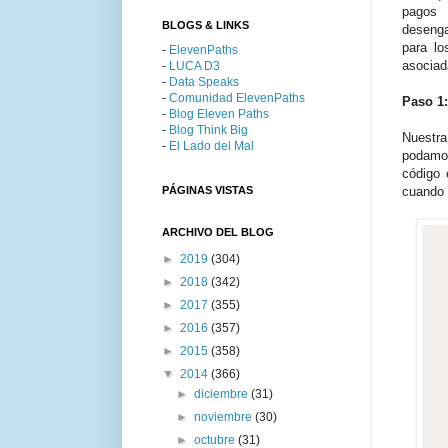
pagos 
BLOGS & LINKS
deseng
para lo
-
ElevenPaths
asociada
-
LUCA D3
-
Data Speaks
-
Comunidad ElevenPaths
Paso 1
-
Blog Eleven Paths
-
Blog Think Big
Nuestr
-
El Lado del Mal
podamos
código 
PÁGINAS VISTAS
cuando 
ARCHIVO DEL BLOG
►
2019
(304)
►
2018
(342)
►
2017
(355)
►
2016
(357)
►
2015
(358)
▼
2014
(366)
►
diciembre
(31)
►
noviembre
(30)
►
octubre
(31)