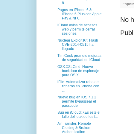
8
Etiquet
Pagos en iPhone 6 &
iPhone 6 Plus con Apple
No h
Pay & NFC
iCloud avisa de accesos
web y permite cerrar
Publ
sesiones
Nuclear Exploit Kit: Flash
CVE-2014-0515 ha
llegado
Tim Cook promete mejoras
de seguridad en iCloud
OSX.XSLCmd: Nuevo
backdoor de espionaje
para OS X
iFile: Automatizar robo de
ficheros en iPhone con
...
Nuevo bug en iOS 7.1.2
permite bypassear el
passcode
Bug en iCloud: ¿Es éste el
fallo del leak de los f...
Air Transfer: Remote
Closing & Broken
Authentication