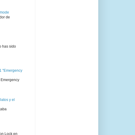
semode
dor de
o has sido
11 "Emergency
 " Emergency
atos y el
taba
ion Lock en