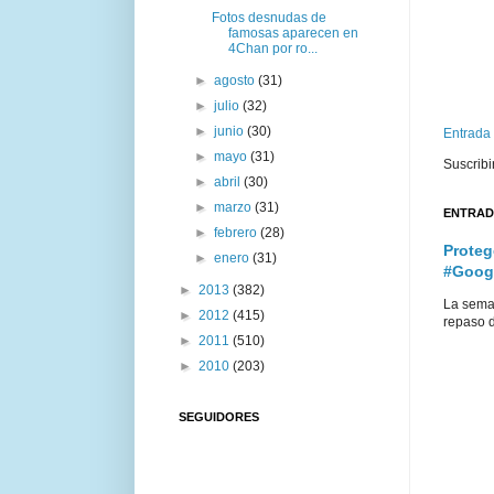
Fotos desnudas de
famosas aparecen en
4Chan por ro...
►
agosto
(31)
►
julio
(32)
►
junio
(30)
Entrada
►
mayo
(31)
Suscribi
►
abril
(30)
►
marzo
(31)
ENTRAD
►
febrero
(28)
Proteg
►
enero
(31)
#Goog
►
2013
(382)
La sema
►
2012
(415)
repaso d
►
2011
(510)
►
2010
(203)
SEGUIDORES