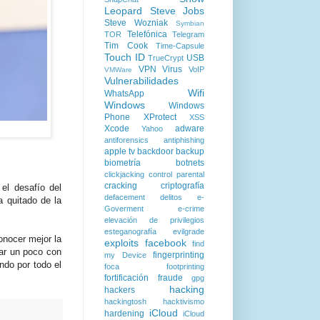
Leopard
Steve Jobs
Steve Wozniak
Symbian
Telefónica
TOR
Telegram
Tim Cook
Time-Capsule
Touch ID
USB
TrueCrypt
VPN
Virus
VoIP
VMWare
Vulnerabilidades
Wifi
WhatsApp
Windows
Windows
Phone
XProtect
XSS
Xcode
adware
Yahoo
antiforensics
antiphishing
apple tv
backdoor
backup
biometría
botnets
clickjacking
control parental
cracking
criptografía
el desafío del
defacement
delitos
e-
a quitado de la
Goverment
e-crime
elevación de privilegios
esteganografía
evilgrade
onocer mejor la
exploits
facebook
find
ar un poco con
fingerprinting
my Device
do por todo el
foca
footprinting
fortificación
fraude
gpg
hacking
hackers
hackingtosh
hacktivismo
iCloud
hardening
iCloud