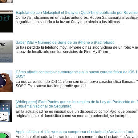
Explotando con Metasploit el 0-day en QuickTime publicado por Rever
Como ya indicamos en entradas anteriores, Ruben Santamarta investiga
seguridad, ha sacado a la luz un 0day que afecta a las últimas ...
Saber IMEI y Número de Serie de un iPhone o iPad robado
Si has perdido tu teléfono móvil iPhone o has sido víctima de un robo y n
capaz de localizarlo con los servicios de Find My iPhon...
Cómo añadir contactos de emergencia a la nueva característica de iOS 
SOS"
La nueva versión de iOS 11 viene con una nueva característica llamada
SOS ". Esta nueva función permite que el i...
[Whitepaper] iPad: Puntos que se incumplen de la Ley de Protección de D
Esquema Nacional de Seguridad
En la actualidad no es inusual que un dispositivo como iPad, que presen
originalmente el doméstico como su mercado potencial, se incorpo...
Apple elimina el sitio web para comprobar el estado de Activation Lock
Apple ha eliminado la herramienta que comprobaba el estado de Activat