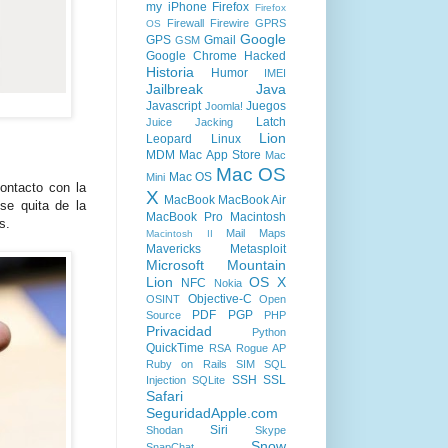
my iPhone
Firefox
Firefox
Firewall
Firewire
GPRS
OS
Google
GPS
Gmail
GSM
Google Chrome
Hacked
Historia
Humor
IMEI
Jailbreak
Java
Javascript
Juegos
Joomla!
Latch
Juice Jacking
Lion
Leopard
Linux
MDM
Mac App Store
Mac
Mac OS
Mac OS
Mini
contacto con la
X
MacBook
MacBook Air
e quita de la
MacBook Pro
Macintosh
s.
Mail
Maps
Macintosh II
Mavericks
Metasploit
Microsoft
Mountain
Lion
OS X
NFC
Nokia
Objective-C
OSINT
Open
PDF
PGP
Source
PHP
Privacidad
Python
QuickTime
RSA
Rogue AP
Ruby on Rails
SIM
SQL
SSH
SSL
Injection
SQLite
Safari
SeguridadApple.com
Siri
Shodan
Skype
Snow
SnapChat