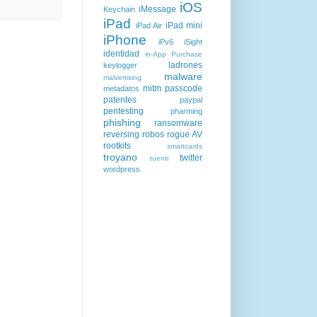
iOS
iMessage
Keychain
iPad
iPad mini
iPad Air
iPhone
iPv6
iSight
identidad
in-App Purchase
ladrones
keylogger
malware
malvertising
mitm
passcode
metadatos
patentes
paypal
pentesting
pharming
phishing
ransomware
reversing
robos
rogue AV
rootkits
smartcards
troyano
twitter
tuenti
wordpress