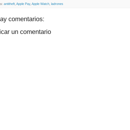
as:
antitheft
,
Apple Pay
,
Apple Watch
,
ladrones
ay comentarios:
icar un comentario