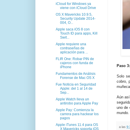
iCloud for Windows ya
viene con iCloud Drive
OS X Mavericks 10.9.5,
Security Update 2014-
004, O...
Apple saca iOS 8 con
Touch ID para apps, Kill
Swit...
Apple requiere una
contraseñas de
aplicación para ...
FLIR One: Robar PIN de
cajeros con funda de
Paso 3:
iPhone
Fundamentos de Análisis
Solo se
Forense de Mac OS X
cobro, 
Fue Noticia en Seguridad
muñeca 
Apple: del 1 al 14 de
Sep...
Aún así
Apple Watch lleva un
segurid
antirobo para Apple Pay
uno de
Apple Pay: Comienza la
mundo.
carrera para hackear los
pagos
Apple iTunes 11.4 para OS
a las
9:
X Mavericks soporta iOS