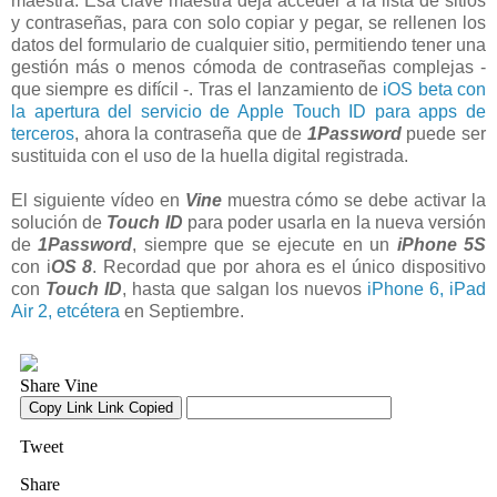
maestra. Esa clave maestra deja acceder a la lista de sitios
y contraseñas, para con solo copiar y pegar, se rellenen los
datos del formulario de cualquier sitio, permitiendo tener una
gestión más o menos cómoda de contraseñas complejas -
que siempre es difícil -. Tras el lanzamiento de
iOS beta con
la apertura del servicio de Apple Touch ID para apps de
terceros
, ahora la contraseña que de
1Password
puede ser
sustituida con el uso de la huella digital registrada.
El siguiente vídeo en
Vine
muestra cómo se debe activar la
solución de
Touch ID
para poder usarla en la nueva versión
de
1Password
, siempre que se ejecute en un
iPhone 5S
con i
OS 8
. Recordad que por ahora es el único dispositivo
con
Touch ID
, hasta que salgan los nuevos
iPhone 6, iPad
Air 2, etcétera
en Septiembre.