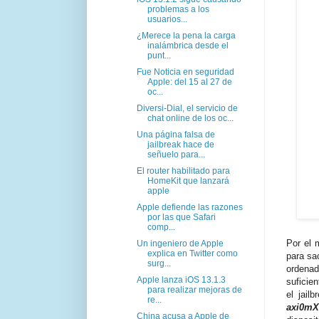
problemas a los
usuarios...
¿Merece la pena la carga
inalámbrica desde el
punt...
Fue Noticia en seguridad
Apple: del 15 al 27 de
oc...
Diversi-Dial, el servicio de
chat online de los oc...
Una página falsa de
jailbreak hace de
señuelo para...
El router habilitado para
HomeKit que lanzará
apple
Apple defiende las razones
por las que Safari
comp...
Por el 
Un ingeniero de Apple
explica en Twitter como
para sa
surg...
ordenad
Apple lanza iOS 13.1.3
suficie
para realizar mejoras de
el jail
re...
axi0m
China acusa a Apple de