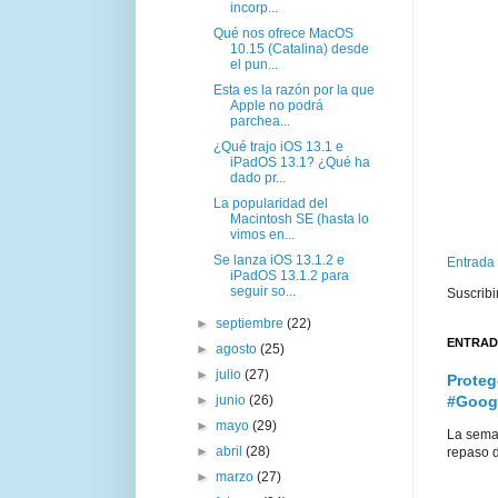
incorp...
Qué nos ofrece MacOS
10.15 (Catalina) desde
el pun...
Esta es la razón por la que
Apple no podrá
parchea...
¿Qué trajo iOS 13.1 e
iPadOS 13.1? ¿Qué ha
dado pr...
La popularidad del
Macintosh SE (hasta lo
vimos en...
Se lanza iOS 13.1.2 e
Entrada
iPadOS 13.1.2 para
seguir so...
Suscribi
►
septiembre
(22)
ENTRAD
►
agosto
(25)
►
julio
(27)
Proteg
►
junio
(26)
#Goog
►
mayo
(29)
La sema
►
abril
(28)
repaso d
►
marzo
(27)