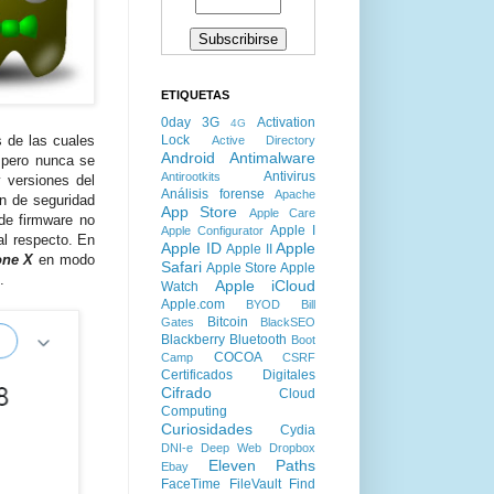
ETIQUETAS
0day
3G
Activation
4G
Lock
s de las cuales
Active Directory
Android
Antimalware
pero nunca se
Antivirus
Antirootkits
y versiones del
Análisis forense
Apache
ón de seguridad
App Store
Apple Care
de firmware no
Apple I
Apple Configurator
l respecto. En
Apple ID
Apple
Apple II
one X
en modo
Safari
Apple Store
Apple
.
Apple iCloud
Watch
Apple.com
BYOD
Bill
Bitcoin
Gates
BlackSEO
Blackberry
Bluetooth
Boot
COCOA
Camp
CSRF
Certificados Digitales
Cifrado
Cloud
Computing
Curiosidades
Cydia
DNI-e
Deep Web
Dropbox
Eleven Paths
Ebay
FaceTime
FileVault
Find