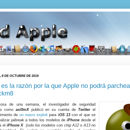
 8 DE OCTUBRE DE 2019
 es la razón por la que Apple no podrá parchea
ckm8
osa de una semana, el investigador de seguridad
ido como
axi0mX
publicó en su cuenta de
Twitter
el
rimiento de
un nuevo exploit
para
iOS 13
con el que se
ealizar jaibreak a todos los modelos de
iPhone
desde el
a el
iPhone X
(solo los modelos con chip A12 o A13 no