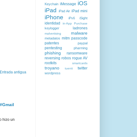
iOS
iMessage
Keychain
iPad
iPad mini
iPad Air
iPhone
iPv6
iSight
identidad
in-App Purchase
ladrones
keylogger
malware
malvertising
mitm
passcode
metadatos
patentes
paypal
pentesting
pharming
phishing
ransomware
reversing
robos
rogue AV
rootkits
smartcards
troyano
twitter
tuenti
Entrada antigua
wordpress
 #Gmail
o hizo un