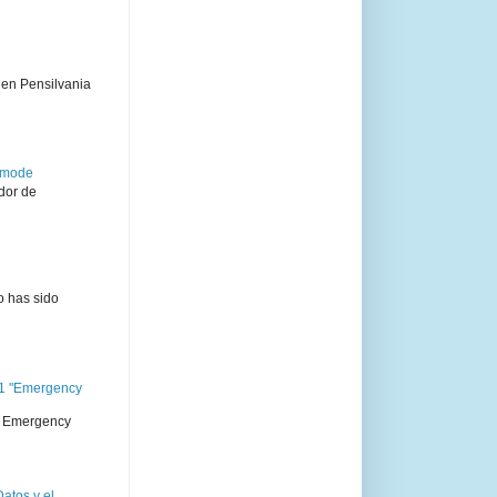
 en Pensilvania
semode
dor de
o has sido
11 "Emergency
 " Emergency
atos y el