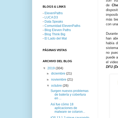
son vul
de
Ch
BLOGS & LINKS
dispos
-
ElevenPaths
imposib
-
LUCA D3
más bie
-
Data Speaks
con una
-
Comunidad ElevenPaths
-
Blog Eleven Paths
Durante
-
Blog Think Big
han abi
-
El Lado del Mal
había d
sistema
PÁGINAS VISTAS
no pued
puede a
ARCHIVO DEL BLOG
el vide
DFU (D
▼
2019
(304)
►
diciembre
(21)
►
noviembre
(21)
▼
octubre
(26)
Surgen nuevos problemas
de batería y cobertura
en ...
Así fue cómo 18
aplicaciones de
malware se colaron...
iOS 13.1.2 sigue causando