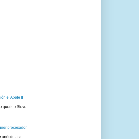
ón el Apple II
ro querido Steve
rimer procesador
e anécdotas e