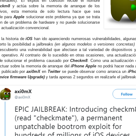
nerables)
. El exploit en cuestión recibe el nombre
eckm8
y actúa sobre la memoria de arranque de los
itivos, esta memoria de solo lectura hace que sea
le para
Apple
solucionar este problema ya que se trata
n de un problema de hardware y no puede solucionarse
 actualización convencional.
 la historia de
iOS
han ido apareciendo numerosas vulnerabilidades, alguna
erto la posibilidad a jailbreaks
(en algunos modelos o versiones concretas)
escubierto una vulnerabilidad que afectase a tal variedad de dispositivos 
 operativo. Al contrario de lo sucedido en otras ocasiones, una actualizaci
e solucionar el problema causado por
Checkm8
. Como una actualización 
ctuar sobre la memoria de arranque del
iPhone Apple
no podrá hacer nada a
o publicado por
axi0mX
en
Twitter
se puede observar como arranca un
iPh
evice firmware Upgrade)
y tarda apenas 2 segundos en realizarle el jailbreak