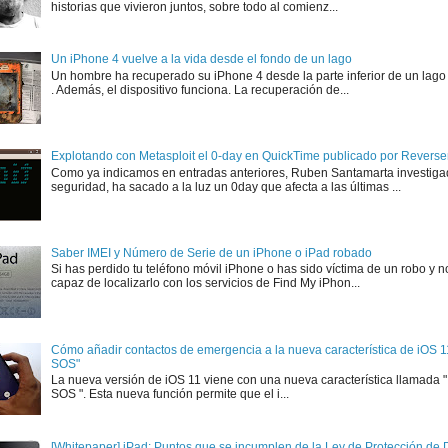
historias que vivieron juntos, sobre todo al comienz...
Un iPhone 4 vuelve a la vida desde el fondo de un lago
Un hombre ha recuperado su iPhone 4 desde la parte inferior de un lago
. Además, el dispositivo funciona. La recuperación de...
Explotando con Metasploit el 0-day en QuickTime publicado por Rever
Como ya indicamos en entradas anteriores, Ruben Santamarta investiga
seguridad, ha sacado a la luz un 0day que afecta a las últimas ...
Saber IMEI y Número de Serie de un iPhone o iPad robado
Si has perdido tu teléfono móvil iPhone o has sido víctima de un robo y n
capaz de localizarlo con los servicios de Find My iPhon...
Cómo añadir contactos de emergencia a la nueva característica de iOS 
SOS"
La nueva versión de iOS 11 viene con una nueva característica llamada
SOS ". Esta nueva función permite que el i...
[Whitepaper] iPad: Puntos que se incumplen de la Ley de Protección de D