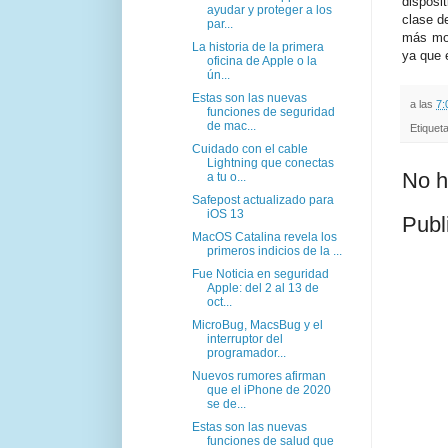
disposi
ayudar y proteger a los
clase de
par...
más mo
La historia de la primera
ya que 
oficina de Apple o la
ún...
Estas son las nuevas
a las
7:
funciones de seguridad
de mac...
Etiquet
Cuidado con el cable
Lightning que conectas
No h
a tu o...
Safepost actualizado para
iOS 13
Publ
MacOS Catalina revela los
primeros indicios de la ...
Fue Noticia en seguridad
Apple: del 2 al 13 de
oct...
MicroBug, MacsBug y el
interruptor del
programador...
Nuevos rumores afirman
que el iPhone de 2020
se de...
Estas son las nuevas
funciones de salud que