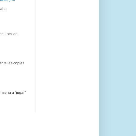
taba
ion Lock en
ente las copias
enseña a "jugar"