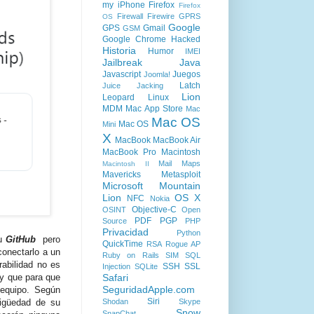
my iPhone
Firefox
Firefox
Firewall
Firewire
GPRS
OS
Google
GPS
Gmail
GSM
Google Chrome
Hacked
Historia
Humor
IMEI
Jailbreak
Java
Javascript
Juegos
Joomla!
Latch
Juice Jacking
Lion
Leopard
Linux
MDM
Mac App Store
Mac
Mac OS
Mac OS
Mini
X
MacBook
MacBook Air
MacBook Pro
Macintosh
Mail
Maps
Macintosh II
Mavericks
Metasploit
Microsoft
Mountain
Lion
OS X
NFC
Nokia
Objective-C
OSINT
Open
PDF
PGP
Source
PHP
Privacidad
Python
u
GitHub
pero
QuickTime
RSA
Rogue AP
conectarlo a un
Ruby on Rails
SIM
SQL
rabilidad no es
SSH
SSL
Injection
SQLite
Safari
 y que para que
SeguridadApple.com
 equipo. Según
Siri
Shodan
Skype
tigüedad de su
Snow
SnapChat