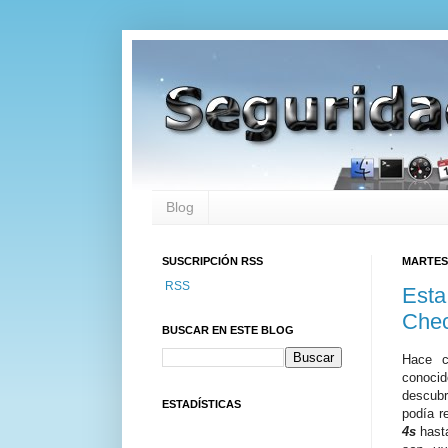
Blog
SUSCRIPCIÓN RSS
MARTES,
RSS
Esta
Che
BUSCAR EN ESTE BLOG
Hace c
conoc
descub
ESTADÍSTICAS
podía r
4s
hast