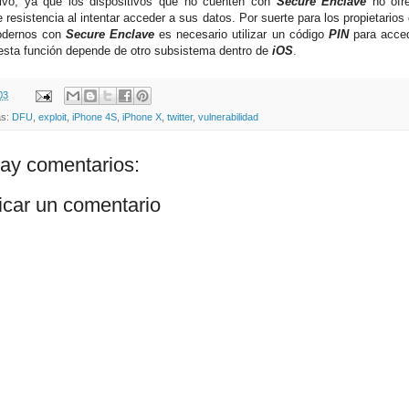
tivo, ya que los dispositivos que no cuenten con
Secure Enclave
no ofre
 resistencia al intentar acceder a sus datos. Por suerte para los propietarios
dernos con
Secure Enclave
es necesario utilizar un código
PIN
para acce
esta función depende de otro subsistema dentro de
iOS
.
03
as:
DFU
,
exploit
,
iPhone 4S
,
iPhone X
,
twitter
,
vulnerabilidad
ay comentarios:
icar un comentario