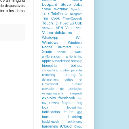
cerán ninguna
Leopard
Steve Jobs
 de dispositivos
Steve Wozniak
Symbian
der a los datos
Telefónica
TOR
Telegram
Tim Cook
Time-Capsule
Touch ID
USB
TrueCrypt
VPN
Virus
VoIP
VMWare
Vulnerabilidades
Wifi
WhatsApp
Windows
Windows
Phone
XProtect
XSS
Xcode
adware
Yahoo
antiforensics
antiphishing
apple tv
backdoor
backup
biometría
botnets
clickjacking
control parental
cracking
criptografía
defacement
delitos
e-
Goverment
e-crime
elevación de privilegios
esteganografía
evilgrade
exploits
facebook
find
fingerprinting
my Device
foca
footprinting
fortificación
fraude
gpg
hacking
hackers
hackingtosh
hacktivismo
iCloud
hardening
iCloud