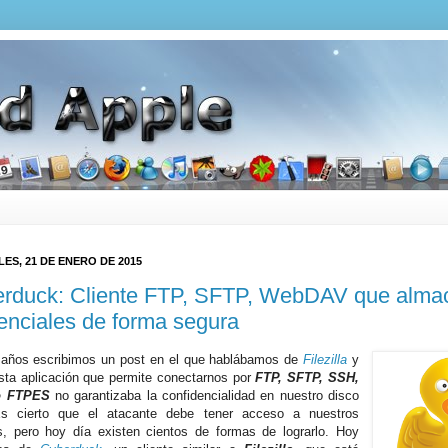
ES, 21 DE ENERO DE 2015
rduck: Cliente FTP, SFTP, WebDAV que alma
enciales de forma segura
años escribimos un post en el que hablábamos de
Filezilla
y
ta aplicación que permite conectarnos por
FTP, SFTP, SSH,
o FTPES
no garantizaba la confidencialidad en nuestro disco
Es cierto que el atacante debe tener acceso a nuestros
s, pero hoy día existen cientos de formas de lograrlo. Hoy