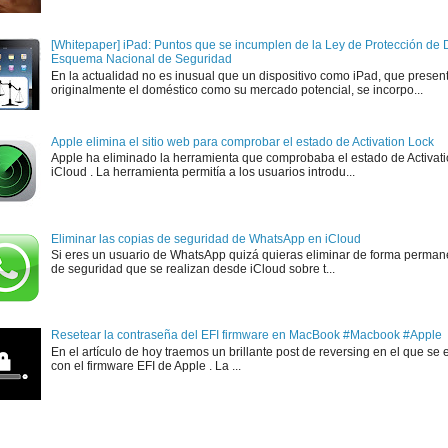
[Whitepaper] iPad: Puntos que se incumplen de la Ley de Protección de D
Esquema Nacional de Seguridad
En la actualidad no es inusual que un dispositivo como iPad, que presen
originalmente el doméstico como su mercado potencial, se incorpo...
Apple elimina el sitio web para comprobar el estado de Activation Lock
Apple ha eliminado la herramienta que comprobaba el estado de Activat
iCloud . La herramienta permitía a los usuarios introdu...
Eliminar las copias de seguridad de WhatsApp en iCloud
Si eres un usuario de WhatsApp quizá quieras eliminar de forma perman
de seguridad que se realizan desde iCloud sobre t...
Resetear la contraseña del EFI firmware en MacBook #Macbook #Apple
En el artículo de hoy traemos un brillante post de reversing en el que se 
con el firmware EFI de Apple . La ...