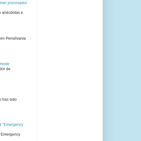
rimer procesador
e anécdotas e
 en Pensilvania
semode
dor de
o has sido
11 "Emergency
 " Emergency