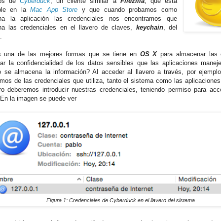
mos de
Cyberduck
, un cliente similar a
Filezilla
, que está
ible en la
Mac App Store
y que cuando probamos como
na la aplicación las credenciales nos encontramos que
a las credenciales en el llavero de claves,
keychain
, del
.
s una de las mejores formas que se tiene en
OS X
para almacenar las 
zar la confidencialidad de los datos sensibles que las aplicaciones manej
e almacena la información? Al acceder al llavero a través, por ejempl
mos de las credenciales que utiliza, tanto el sistema como las aplicacione
ero deberemos introducir nuestras credenciales, teniendo permiso para acc
. En la imagen se puede ver
Figura 1: Credenciales de Cyberduck en el llavero del sistema