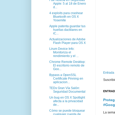
Apple: 5 al 18 de Enero
d...
4 exploits para crashear
Bluetooth en OS X
Yosemite
Apple patenta guardar tus
huellas dactilares en
iC...
Actualizaciones de Adobe
Flash Player para OS X
Lirum Device Info:
Monitoriza el
rendimiento y el ...
Chrome Remote Desktop:
El escritorio remoto de
Goo...
Entrada
Bypass a OpenSSL
Certificate Pinning en
Suscribi
aplicacion...
TEDx Gran Vía Salón:
ENTRAD
Seguridad Documental
Un bug en OS X Spotlight
Proteg
afecta a la privacidad
#Goog
de...
Cómo se puede bloquear
La sema
cualquier cuenta de