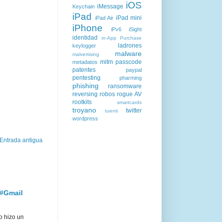
iOS
iMessage
Keychain
iPad
iPad mini
iPad Air
iPhone
iPv6
iSight
identidad
in-App Purchase
ladrones
keylogger
malware
malvertising
mitm
passcode
metadatos
patentes
paypal
pentesting
pharming
phishing
ransomware
reversing
robos
rogue AV
rootkits
smartcards
troyano
twitter
tuenti
wordpress
Entrada antigua
 #Gmail
o hizo un