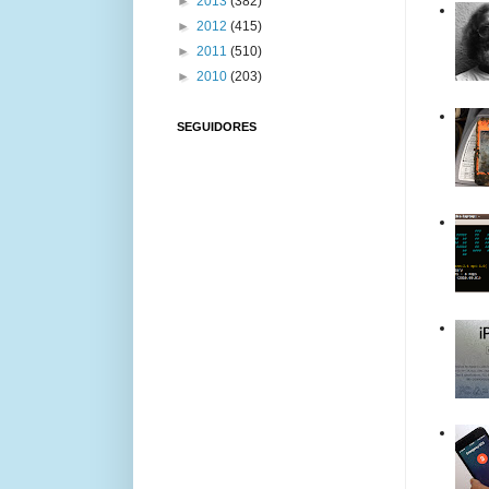
►
2013
(382)
►
2012
(415)
►
2011
(510)
►
2010
(203)
SEGUIDORES