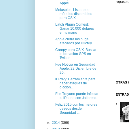
repaso d
Apple
Metasploit: Listado de
módulos disponibles
para OS X
Latch Plugin Contest:
Ganar 10.000 dólares
en tu mano
Apple cierra los bugs
atacados por iDictPy
Creepy para OS X: Buscar
información GPS en
Twitter
Fue Noticia en Seguridad
Apple: 22 Diciembre de
20...
iDictPy: Herramienta para
OTRAS 
hacer ataques de
diccion...
Ese Troyano puede infectar
ENTRAD
tu iPhone con Jailbreak
Feliz 2015 con los mejores
deseos desde
Seguridad ...
►
2014
(366)