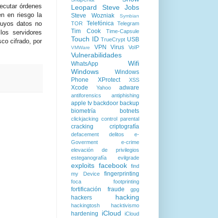
ecutar órdenes
Leopard
Steve Jobs
en en riesgo la
Steve Wozniak
Symbian
cuyos datos no
Telefónica
TOR
Telegram
Tim Cook
Time-Capsule
los servidores
Touch ID
USB
TrueCrypt
co cifrado, por
VPN
Virus
VoIP
VMWare
Vulnerabilidades
Wifi
WhatsApp
Windows
Windows
Phone
XProtect
XSS
Xcode
adware
Yahoo
antiforensics
antiphishing
apple tv
backdoor
backup
biometría
botnets
clickjacking
control parental
cracking
criptografía
defacement
delitos
e-
Goverment
e-crime
elevación de privilegios
esteganografía
evilgrade
exploits
facebook
find
fingerprinting
my Device
foca
footprinting
fortificación
fraude
gpg
hacking
hackers
hackingtosh
hacktivismo
iCloud
hardening
iCloud