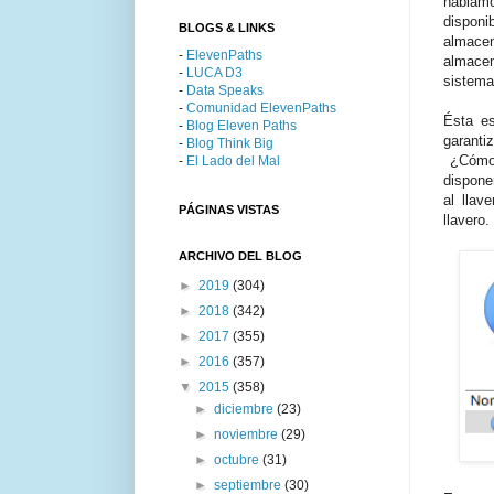
habla
dispon
BLOGS & LINKS
almace
-
ElevenPaths
almacen
-
LUCA D3
sistema
-
Data Speaks
-
Comunidad ElevenPaths
Ésta e
-
Blog Eleven Paths
garanti
-
Blog Think Big
¿Cómo s
-
El Lado del Mal
dispone
al llav
PÁGINAS VISTAS
llavero
ARCHIVO DEL BLOG
►
2019
(304)
►
2018
(342)
►
2017
(355)
►
2016
(357)
▼
2015
(358)
►
diciembre
(23)
►
noviembre
(29)
►
octubre
(31)
►
septiembre
(30)