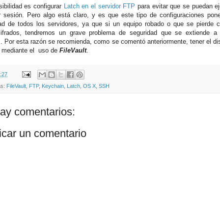
sibilidad es configurar
Latch en el servidor FTP
para evitar que se puedan ej
ar sesión. Pero algo está claro, y es que este tipo de configuraciones pon
ad de todos los servidores, ya que si un equipo robado o que se pierde 
ifrados, tendremos un grave problema de seguridad que se extiende a 
. Por esta razón se recomienda, como se comentó anteriormente, tener el dis
 mediante el uso de
FileVault
.
:27
as:
FileVault
,
FTP
,
Keychain
,
Latch
,
OS X
,
SSH
ay comentarios:
icar un comentario