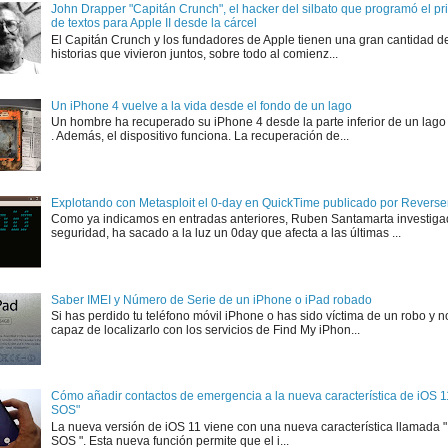
John Drapper "Capitán Crunch", el hacker del silbato que programó el p
de textos para Apple II desde la cárcel
El Capitán Crunch y los fundadores de Apple tienen una gran cantidad d
historias que vivieron juntos, sobre todo al comienz...
Un iPhone 4 vuelve a la vida desde el fondo de un lago
Un hombre ha recuperado su iPhone 4 desde la parte inferior de un lago
. Además, el dispositivo funciona. La recuperación de...
Explotando con Metasploit el 0-day en QuickTime publicado por Rever
Como ya indicamos en entradas anteriores, Ruben Santamarta investiga
seguridad, ha sacado a la luz un 0day que afecta a las últimas ...
Saber IMEI y Número de Serie de un iPhone o iPad robado
Si has perdido tu teléfono móvil iPhone o has sido víctima de un robo y n
capaz de localizarlo con los servicios de Find My iPhon...
Cómo añadir contactos de emergencia a la nueva característica de iOS 
SOS"
La nueva versión de iOS 11 viene con una nueva característica llamada
SOS ". Esta nueva función permite que el i...