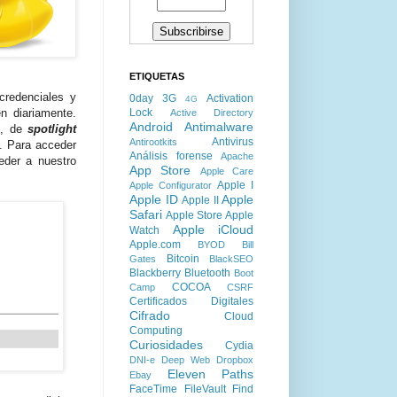
ETIQUETAS
credenciales y
0day
3G
Activation
4G
Lock
en diariamente.
Active Directory
Android
Antimalware
o, de
spotlight
Antivirus
Antirootkits
s. Para acceder
Análisis forense
Apache
eder a nuestro
App Store
Apple Care
Apple I
Apple Configurator
Apple ID
Apple
Apple II
Safari
Apple Store
Apple
Apple iCloud
Watch
Apple.com
BYOD
Bill
Bitcoin
Gates
BlackSEO
Blackberry
Bluetooth
Boot
COCOA
Camp
CSRF
Certificados Digitales
Cifrado
Cloud
Computing
Curiosidades
Cydia
DNI-e
Deep Web
Dropbox
Eleven Paths
Ebay
FaceTime
FileVault
Find