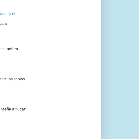
atos y el
taba
ion Lock en
ente las copias
enseña a "jugar"