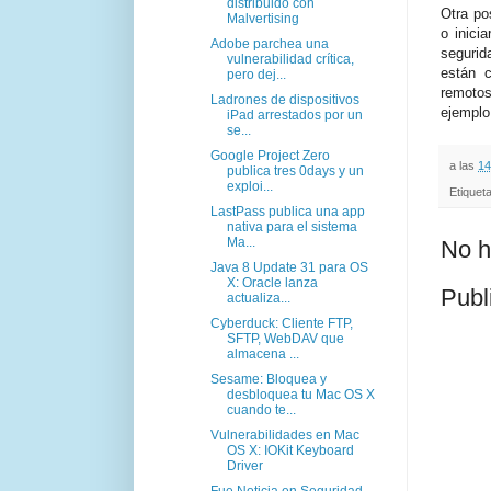
distribuido con
Otra po
Malvertising
o inici
Adobe parchea una
segurid
vulnerabilidad crítica,
están c
pero dej...
remotos
Ladrones de dispositivos
ejemplo
iPad arrestados por un
se...
Google Project Zero
a las
14
publica tres 0days y un
exploi...
Etiquet
LastPass publica una app
nativa para el sistema
Ma...
No h
Java 8 Update 31 para OS
X: Oracle lanza
Publ
actualiza...
Cyberduck: Cliente FTP,
SFTP, WebDAV que
almacena ...
Sesame: Bloquea y
desbloquea tu Mac OS X
cuando te...
Vulnerabilidades en Mac
OS X: IOKit Keyboard
Driver
Fue Noticia en Seguridad