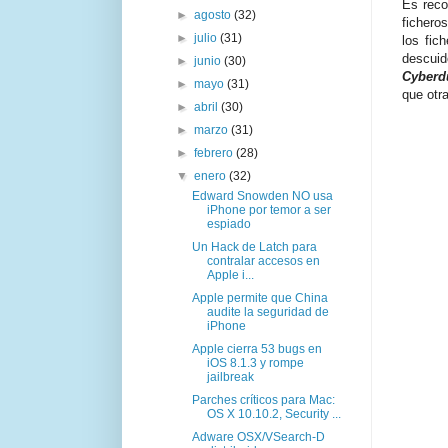
Es reco
►
agosto
(32)
fichero
►
julio
(31)
los fic
descuid
►
junio
(30)
Cyberd
►
mayo
(31)
que otr
►
abril
(30)
►
marzo
(31)
►
febrero
(28)
▼
enero
(32)
Edward Snowden NO usa
iPhone por temor a ser
espiado
Un Hack de Latch para
contralar accesos en
Apple i...
Apple permite que China
audite la seguridad de
iPhone
Apple cierra 53 bugs en
iOS 8.1.3 y rompe
jailbreak
Parches críticos para Mac:
OS X 10.10.2, Security ...
Adware OSX/VSearch-D