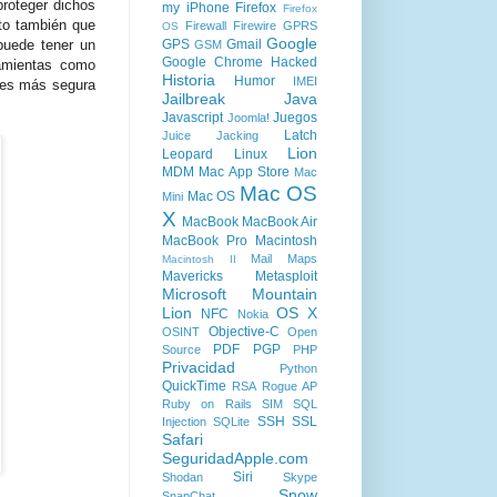
roteger dichos
my iPhone
Firefox
Firefox
rto también que
Firewall
Firewire
GPRS
OS
Google
GPS
Gmail
puede tener un
GSM
Google Chrome
Hacked
ramientas como
Historia
Humor
IMEI
aves más segura
Jailbreak
Java
Javascript
Juegos
Joomla!
Latch
Juice Jacking
Lion
Leopard
Linux
MDM
Mac App Store
Mac
Mac OS
Mac OS
Mini
X
MacBook
MacBook Air
MacBook Pro
Macintosh
Mail
Maps
Macintosh II
Mavericks
Metasploit
Microsoft
Mountain
Lion
OS X
NFC
Nokia
Objective-C
OSINT
Open
PDF
PGP
Source
PHP
Privacidad
Python
QuickTime
RSA
Rogue AP
Ruby on Rails
SIM
SQL
SSH
SSL
Injection
SQLite
Safari
SeguridadApple.com
Siri
Shodan
Skype
Snow
SnapChat