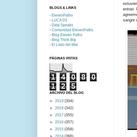
estuvie
BLOGS & LINKS
entran 
agreeme
-
ElevenPaths
sangre 
-
LUCA D3
-
Data Speaks
-
Comunidad ElevenPaths
-
Blog Eleven Paths
-
Blog Think Big
-
El Lado del Mal
PÁGINAS VISTAS
1
4
0
8
0
1
2
5
ARCHIVO DEL BLOG
►
2019
(304)
►
2018
(342)
►
2017
(355)
►
2016
(357)
►
2015
(358)
►
2014
(366)