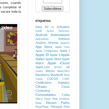
mores, cuando
a completar el
 sacara toda la
ETIQUETAS
0day
3G
Activation
4G
Lock
Active Directory
Android
Antimalware
Antivirus
Antirootkits
Análisis forense
Apache
App Store
Apple Care
Apple I
Apple Configurator
Apple ID
Apple
Apple II
Safari
Apple Store
Apple
Apple iCloud
Watch
Apple.com
BYOD
Bill
Bitcoin
Gates
BlackSEO
Blackberry
Bluetooth
Boot
COCOA
Camp
CSRF
Certificados Digitales
Cifrado
Cloud
Computing
Curiosidades
Cydia
DNI-e
Deep Web
Dropbox
Eleven Paths
Ebay
FaceTime
FileVault
Find