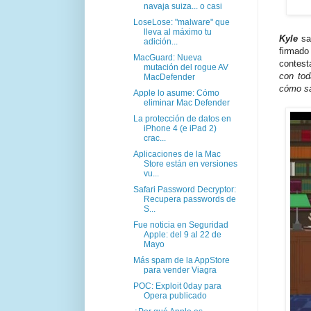
navaja suiza... o casi
LoseLose: "malware" que
lleva al máximo tu
Kyle
sal
adición...
firmado
MacGuard: Nueva
contes
mutación del rogue AV
con tod
MacDefender
cómo sa
Apple lo asume: Cómo
eliminar Mac Defender
La protección de datos en
iPhone 4 (e iPad 2)
crac...
Aplicaciones de la Mac
Store están en versiones
vu...
Safari Password Decryptor:
Recupera passwords de
S...
Fue noticia en Seguridad
Apple: del 9 al 22 de
Mayo
Más spam de la AppStore
para vender Viagra
POC: Exploit 0day para
Opera publicado