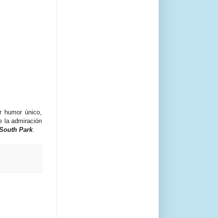
r humor único,
e la admiración
South Park
.