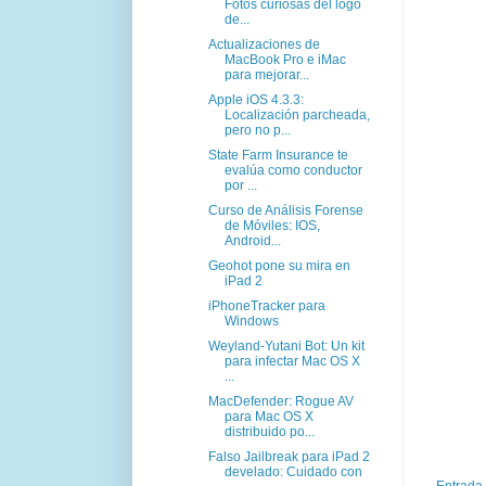
Fotos curiosas del logo
de...
Actualizaciones de
MacBook Pro e iMac
para mejorar...
Apple iOS 4.3.3:
Localización parcheada,
pero no p...
State Farm Insurance te
evalúa como conductor
por ...
Curso de Análisis Forense
de Móviles: IOS,
Android...
Geohot pone su mira en
iPad 2
iPhoneTracker para
Windows
Weyland-Yutani Bot: Un kit
para infectar Mac OS X
...
MacDefender: Rogue AV
para Mac OS X
distribuido po...
Falso Jailbreak para iPad 2
develado: Cuidado con
Entrada