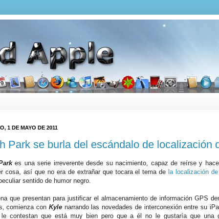
, 1 DE MAYO DE 2011
h Park se burla del escándalo de localización 
Park
es una serie irreverente desde su nacimiento, capaz de reírse y hace
er cosa, así que no era de extrañar que tocara el tema de
la localización d
peculiar sentido de humor negro.
na que presentan para justificar el almacenamiento de información GPS den
os, comienza con
Kyle
narrando las novedades de interconexión entre su iPa
 le contestan que está muy bien pero que a él no le gustaría que una