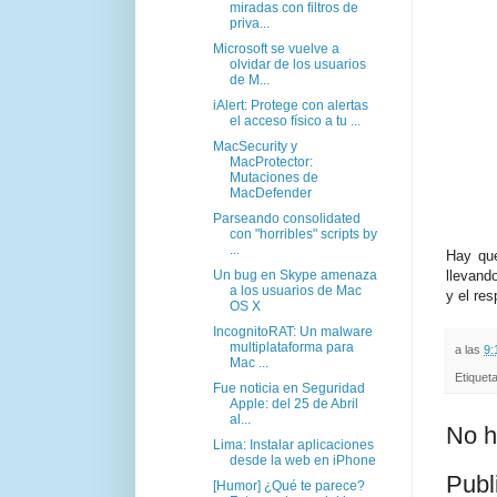
miradas con filtros de
priva...
Microsoft se vuelve a
olvidar de los usuarios
de M...
iAlert: Protege con alertas
el acceso físico a tu ...
MacSecurity y
MacProtector:
Mutaciones de
MacDefender
Parseando consolidated
con "horribles" scripts by
...
Hay que
Un bug en Skype amenaza
llevand
a los usuarios de Mac
y el re
OS X
IncognitoRAT: Un malware
multiplataforma para
a las
9:
Mac ...
Etiquet
Fue noticia en Seguridad
Apple: del 25 de Abril
al...
No h
Lima: Instalar aplicaciones
desde la web en iPhone
Publ
[Humor] ¿Qué te parece?