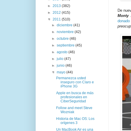
►
2013
(382)
De nuev
►
2012
(415)
Monty 
▼
2011
(510)
donado 
►
diciembre
(41)
preocup
►
noviembre
(42)
►
octubre
(46)
►
septiembre
(45)
►
agosto
(46)
►
julio
(47)
►
junio
(46)
▼
mayo
(44)
Permanezca usted
inseguro con Claro e
iPhone 3G
Apple en busca de más
profesionales en
CiberSeguridad
Follow and meet Steve
Wozniak
Historia de Mac OS: Los
orígenes 3
Un MacBook Air es una