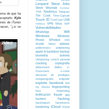
ns
Leopard
Steve Jobs
Steve Wozniak
Symbian
Telefónica
TOR
Telegram
lema de que ha
Tim Cook
Time-Capsule
aceptarlo.
Kyle
Touch ID
USB
TrueCrypt
iones de iTunes
VPN
Virus
VoIP
VMWare
 hacen,
"¿si no
Vulnerabilidades
Wifi
WhatsApp
Windows
Windows
Phone
XProtect
XSS
Xcode
adware
Yahoo
antiforensics
antiphishing
apple tv
backdoor
backup
biometría
botnets
clickjacking
control parental
cracking
criptografía
defacement
delitos
e-
Goverment
e-crime
elevación de privilegios
esteganografía
evilgrade
exploits
facebook
find
fingerprinting
my Device
foca
footprinting
fortificación
fraude
gpg
hacking
hackers
hackingtosh
hacktivismo
iCloud
hardening
iCloud