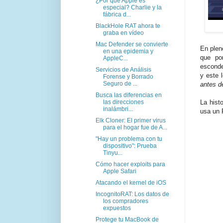
¿Por qué Apple es
especial? Charlie y la
fábrica d...
BlackHole RAT ahora te
graba en vídeo
Mac Defender se convierte
En plen
en una epidemia y
que po
AppleC...
esconde
Servicios de Análisis
y este 
Forense y Borrado
Seguro de ...
antes de
Busca las diferencias en
las direcciones
La hist
inalámbri...
usa un 
Elk Cloner: El primer virus
para el hogar fue de A...
"Hay un problema con tu
dispositivo": Prueba
Tinyu...
Cómo hacer exploits para
Apple Safari
Atacando el kernel de iOS
IncognitoRAT: Los datos de
los compradores
expuestos
Protege tu MacBook de