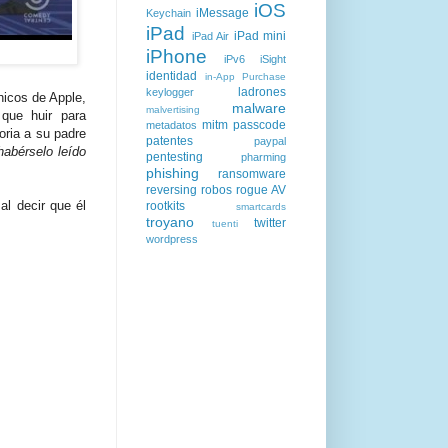
iOS
iMessage
Keychain
iPad
iPad mini
iPad Air
iPhone
iPv6
iSight
identidad
in-App Purchase
ladrones
keylogger
hicos de Apple,
malware
malvertising
que huir para
mitm
passcode
metadatos
oria a su padre
patentes
paypal
habérselo leído
pentesting
pharming
phishing
ransomware
reversing
robos
rogue AV
al decir que él
rootkits
smartcards
troyano
twitter
tuenti
wordpress