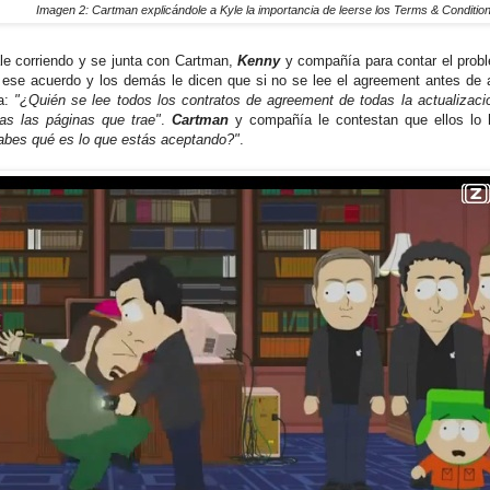
Imagen 2: Cartman explicándole a Kyle la importancia de leerse los Terms & Conditio
e corriendo y se junta con Cartman,
Kenny
y compañía para contar el prob
 ese acuerdo y los demás le dicen que si no se lee el agreement antes de 
ta:
"¿Quién se lee todos los contratos de agreement de todas la actualizac
as las páginas que trae"
.
Cartman
y compañía le contestan que ellos lo
bes qué es lo que estás aceptando?"
.