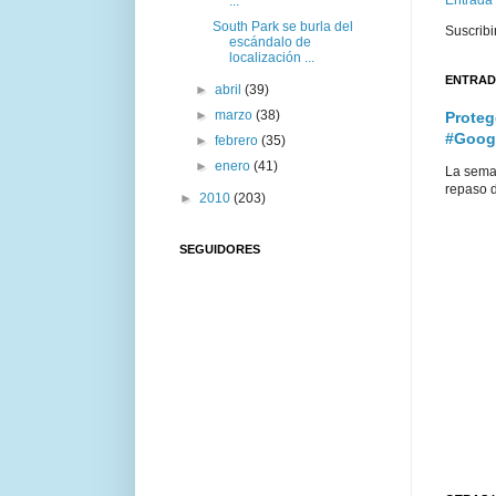
...
South Park se burla del
Suscribi
escándalo de
localización ...
ENTRAD
►
abril
(39)
►
marzo
(38)
Proteg
#Goog
►
febrero
(35)
►
enero
(41)
La sema
repaso d
►
2010
(203)
SEGUIDORES