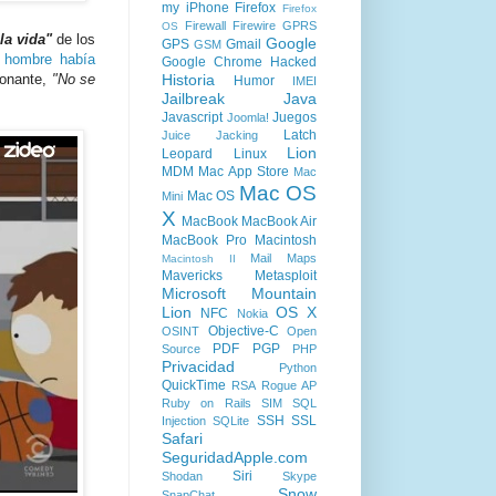
my iPhone
Firefox
Firefox
Firewall
Firewire
GPRS
OS
la vida"
de los
Google
GPS
Gmail
GSM
n hombre había
Google Chrome
Hacked
Historia
donante,
"No se
Humor
IMEI
Jailbreak
Java
Javascript
Juegos
Joomla!
Latch
Juice Jacking
Lion
Leopard
Linux
MDM
Mac App Store
Mac
Mac OS
Mac OS
Mini
X
MacBook
MacBook Air
MacBook Pro
Macintosh
Mail
Maps
Macintosh II
Mavericks
Metasploit
Microsoft
Mountain
Lion
OS X
NFC
Nokia
Objective-C
OSINT
Open
PDF
PGP
Source
PHP
Privacidad
Python
QuickTime
RSA
Rogue AP
Ruby on Rails
SIM
SQL
SSH
SSL
Injection
SQLite
Safari
SeguridadApple.com
Siri
Shodan
Skype
Snow
SnapChat