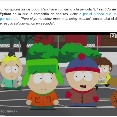
o, los guionistas de
South Park
hacen un guiño a la película
"El sentido de 
Python
en la que la compañía de seguros viene
a por el hígado que u
por contrato
:
"Pero si yo no estoy muerto, lo estoy usando"
, contestaba el 
e, eso lo solucionamos en seguida"
.