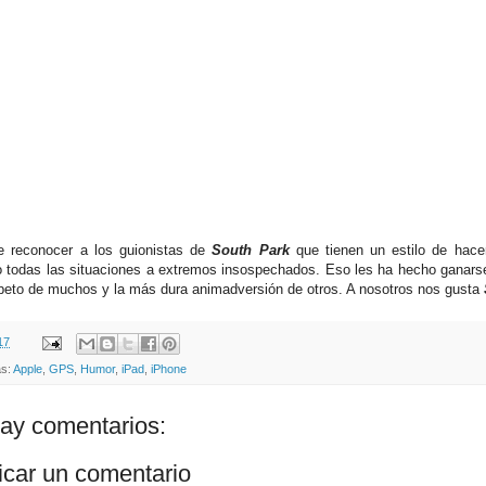
 reconocer a los guionistas de
South Park
que tienen un estilo de hace
o todas las situaciones a extremos insospechados. Eso les ha hecho ganars
speto de muchos y la más dura animadversión de otros. A nosotros nos gusta
17
as:
Apple
,
GPS
,
Humor
,
iPad
,
iPhone
ay comentarios:
icar un comentario