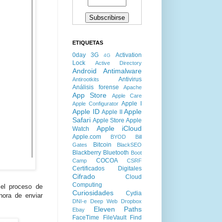
ETIQUETAS
0day
3G
Activation
4G
Lock
Active Directory
Android
Antimalware
Antivirus
Antirootkits
Análisis forense
Apache
App Store
Apple Care
Apple I
Apple Configurator
Apple ID
Apple
Apple II
Safari
Apple Store
Apple
Apple iCloud
Watch
Apple.com
BYOD
Bill
Bitcoin
Gates
BlackSEO
Blackberry
Bluetooth
Boot
COCOA
Camp
CSRF
Certificados Digitales
Cifrado
Cloud
Computing
el proceso de
Curiosidades
Cydia
hora de enviar
DNI-e
Deep Web
Dropbox
Eleven Paths
Ebay
FaceTime
FileVault
Find