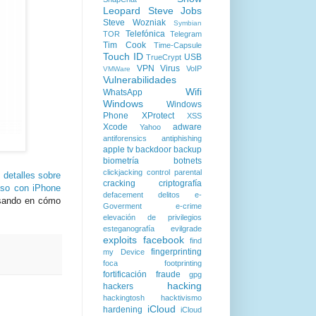
Leopard
Steve Jobs
Steve Wozniak
Symbian
Telefónica
TOR
Telegram
Tim Cook
Time-Capsule
Touch ID
USB
TrueCrypt
VPN
Virus
VoIP
VMWare
Vulnerabilidades
Wifi
WhatsApp
Windows
Windows
Phone
XProtect
XSS
Xcode
adware
Yahoo
antiforensics
antiphishing
apple tv
backdoor
backup
biometría
botnets
clickjacking
control parental
 detalles sobre
cracking
criptografía
uso con iPhone
defacement
delitos
e-
resando en cómo
Goverment
e-crime
elevación de privilegios
esteganografía
evilgrade
exploits
facebook
find
fingerprinting
my Device
foca
footprinting
fortificación
fraude
gpg
hacking
hackers
hackingtosh
hacktivismo
iCloud
hardening
iCloud