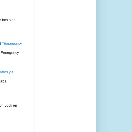
o has sido
11 "Emergency
 " Emergency
atos y el
taba
ion Lock en