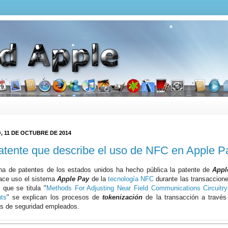
 11 DE OCTUBRE DE 2014
atente que describe el uso de NFC en Apple P
ina de patentes de los estados unidos ha hecho pública la patente de
Appl
ace uso el sistema
Apple Pay
de la
tecnología NFC
durante las transaccion
 que se titula "
Methods For Adjusting Near Field Communications Circuitry
ts
" se explican los procesos de
tokenización
de la transacción a travé
s de seguridad empleados.