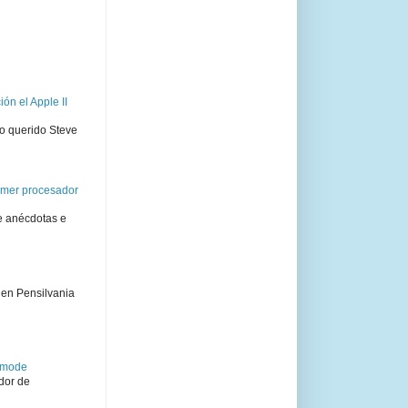
ón el Apple II
ro querido Steve
rimer procesador
e anécdotas e
 en Pensilvania
semode
dor de