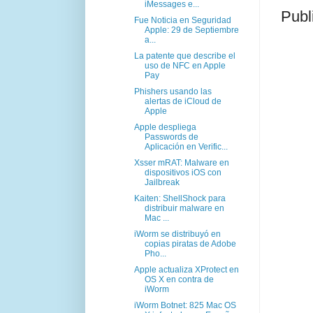
iMessages e...
Publ
Fue Noticia en Seguridad
Apple: 29 de Septiembre
a...
La patente que describe el
uso de NFC en Apple
Pay
Phishers usando las
alertas de iCloud de
Apple
Apple despliega
Passwords de
Aplicación en Verific...
Xsser mRAT: Malware en
dispositivos iOS con
Jailbreak
Kaiten: ShellShock para
distribuir malware en
Mac ...
iWorm se distribuyó en
copias piratas de Adobe
Pho...
Apple actualiza XProtect en
OS X en contra de
iWorm
iWorm Botnet: 825 Mac OS