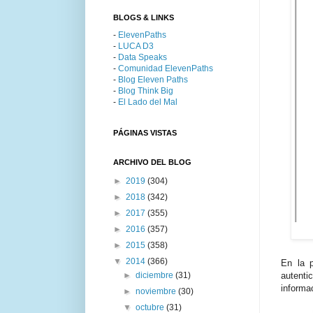
BLOGS & LINKS
-
ElevenPaths
-
LUCA D3
-
Data Speaks
-
Comunidad ElevenPaths
-
Blog Eleven Paths
-
Blog Think Big
-
El Lado del Mal
PÁGINAS VISTAS
ARCHIVO DEL BLOG
►
2019
(304)
►
2018
(342)
►
2017
(355)
►
2016
(357)
►
2015
(358)
▼
2014
(366)
En la 
►
diciembre
(31)
autenti
informa
►
noviembre
(30)
▼
octubre
(31)