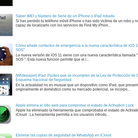
Saber IMEI y Número de Serie de un iPhone o iPad robado
Si has perdido tu teléfono móvil iPhone o has sido víctima de un robo y n
capaz de localizarlo con los servicios de Find My iPhon...
Cómo añadir contactos de emergencia a la nueva característica de iOS 
SOS"
La nueva versión de iOS 11 viene con una nueva característica llamada
SOS ". Esta nueva función permite que el i...
[Whitepaper] iPad: Puntos que se incumplen de la Ley de Protección de D
Esquema Nacional de Seguridad
En la actualidad no es inusual que un dispositivo como iPad, que presen
originalmente el doméstico como su mercado potencial, se incorpo...
Apple elimina el sitio web para comprobar el estado de Activation Lock
Apple ha eliminado la herramienta que comprobaba el estado de Activat
iCloud . La herramienta permitía a los usuarios introdu...
Eliminar las copias de seguridad de WhatsApp en iCloud