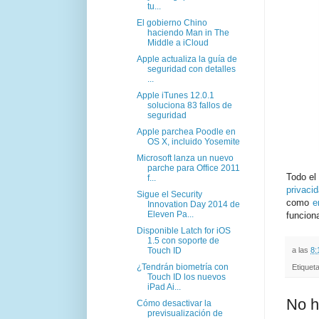
tu...
El gobierno Chino
haciendo Man in The
Middle a iCloud
Apple actualiza la guía de
seguridad con detalles
...
Apple iTunes 12.0.1
soluciona 83 fallos de
seguridad
Apple parchea Poodle en
OS X, incluido Yosemite
Microsoft lanza un nuevo
parche para Office 2011
Todo el
f...
privaci
Sigue el Security
como
e
Innovation Day 2014 de
Eleven Pa...
funcion
Disponible Latch for iOS
1.5 con soporte de
a las
8:
Touch ID
¿Tendrán biometría con
Etiquet
Touch ID los nuevos
iPad Ai...
No h
Cómo desactivar la
previsualización de