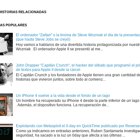
HISTORIAS RELACIONADAS
AS POPULARES
El ordenador "Zaltair" o la broma de Steve Wozniak el día de la presentaci
(que hasta Steve Jobs se creyó)
Hoy vamos a hablaros de una divertida historia protagonizada por nuest
Wozniak . El ordenador Apple II se presentó al me...
John Drapper "Capitán Crunch", el hacker del silbato que programó el p
de textos para Apple II desde la cárcel
El Capitán Crunch y los fundadores de Apple tienen una gran cantidad d
historias que vivieron juntos, sobre todo al comienz...
Un iPhone 4 vuelve a la vida desde el fondo de un lago
Un hombre ha recuperado su iPhone 4 desde la parte inferior de un lago
. Además, el dispositivo funciona. La recuperación de...
Explotando con Metasploit el 0-day en QuickTime publicado por Rever
Como ya indicamos en entradas anteriores, Ruben Santamarta investiga
seguridad, ha sacado a la luz un 0day que afecta a las últimas ...