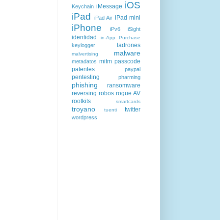
iOS
iMessage
Keychain
iPad
iPad mini
iPad Air
iPhone
iPv6
iSight
identidad
in-App Purchase
ladrones
keylogger
malware
malvertising
mitm
passcode
metadatos
patentes
paypal
pentesting
pharming
phishing
ransomware
reversing
robos
rogue AV
rootkits
smartcards
troyano
twitter
tuenti
wordpress