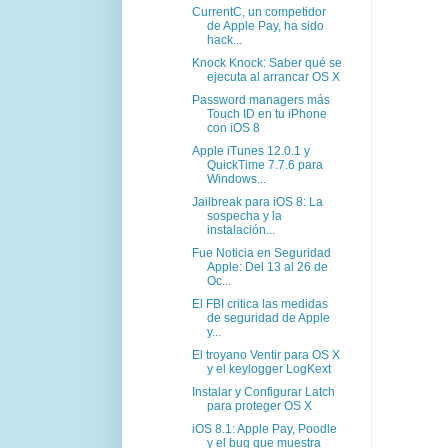
CurrentC, un competidor
de Apple Pay, ha sido
hack...
Knock Knock: Saber qué se
ejecuta al arrancar OS X
Password managers más
Touch ID en tu iPhone
con iOS 8
Apple iTunes 12.0.1 y
QuickTime 7.7.6 para
Windows...
Jailbreak para iOS 8: La
sospecha y la
instalación...
Fue Noticia en Seguridad
Apple: Del 13 al 26 de
Oc...
El FBI critica las medidas
de seguridad de Apple
y...
El troyano Ventir para OS X
y el keylogger LogKext
Instalar y Configurar Latch
para proteger OS X
iOS 8.1: Apple Pay, Poodle
y el bug que muestra