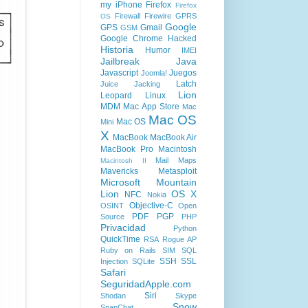
my iPhone
Firefox
Firefox
Firewall
Firewire
GPRS
OS
Google
GPS
Gmail
GSM
Google Chrome
Hacked
Historia
Humor
IMEI
Jailbreak
Java
Javascript
Juegos
Joomla!
Latch
Juice Jacking
Lion
Leopard
Linux
MDM
Mac App Store
Mac
Mac OS
Mac OS
Mini
X
MacBook
MacBook Air
MacBook Pro
Macintosh
Mail
Maps
Macintosh II
Mavericks
Metasploit
Microsoft
Mountain
Lion
OS X
NFC
Nokia
Objective-C
OSINT
Open
PDF
PGP
Source
PHP
Privacidad
Python
QuickTime
RSA
Rogue AP
Ruby on Rails
SIM
SQL
SSH
SSL
Injection
SQLite
Safari
SeguridadApple.com
Siri
Shodan
Skype
Snow
SnapChat