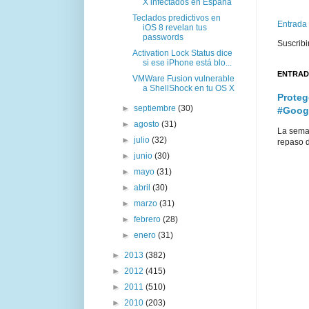
X infectados en España
Teclados predictivos en
Entrada
iOS 8 revelan tus
passwords
Suscribi
Activation Lock Status dice
si ese iPhone está blo...
ENTRAD
VMWare Fusion vulnerable
a ShellShock en tu OS X
Proteg
►
septiembre
(30)
#Goog
►
agosto
(31)
La sema
►
julio
(32)
repaso d
►
junio
(30)
►
mayo
(31)
►
abril
(30)
►
marzo
(31)
►
febrero
(28)
►
enero
(31)
►
2013
(382)
►
2012
(415)
►
2011
(510)
►
2010
(203)