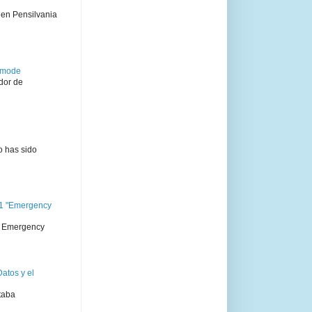
 en Pensilvania
semode
dor de
o has sido
11 "Emergency
 " Emergency
atos y el
taba