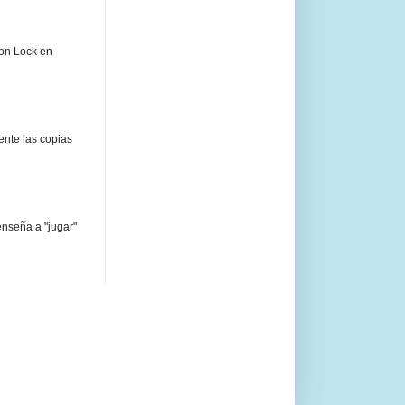
ion Lock en
ente las copias
enseña a "jugar"