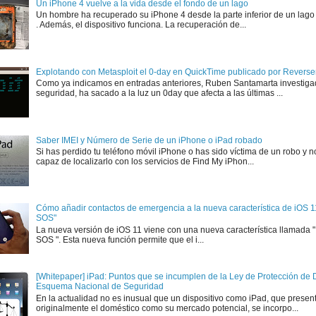
Un iPhone 4 vuelve a la vida desde el fondo de un lago
Un hombre ha recuperado su iPhone 4 desde la parte inferior de un lago
. Además, el dispositivo funciona. La recuperación de...
Explotando con Metasploit el 0-day en QuickTime publicado por Rever
Como ya indicamos en entradas anteriores, Ruben Santamarta investiga
seguridad, ha sacado a la luz un 0day que afecta a las últimas ...
Saber IMEI y Número de Serie de un iPhone o iPad robado
Si has perdido tu teléfono móvil iPhone o has sido víctima de un robo y n
capaz de localizarlo con los servicios de Find My iPhon...
Cómo añadir contactos de emergencia a la nueva característica de iOS 
SOS"
La nueva versión de iOS 11 viene con una nueva característica llamada
SOS ". Esta nueva función permite que el i...
[Whitepaper] iPad: Puntos que se incumplen de la Ley de Protección de D
Esquema Nacional de Seguridad
En la actualidad no es inusual que un dispositivo como iPad, que presen
originalmente el doméstico como su mercado potencial, se incorpo...