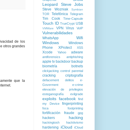
Leopard
Steve Jobs
Steve Wozniak
Symbian
Telefónica
TOR
Telegram
Tim Cook
Time-Capsule
Touch ID
USB
TrueCrypt
VPN
Virus
VoIP
VMWare
Vulnerabilidades
Wifi
WhatsApp
ivacidad de los
Windows
Windows
ue otros grandes
Phone
XProtect
XSS
Xcode
adware
Yahoo
antiforensics
antiphishing
apple tv
backdoor
backup
biometría
botnets
clickjacking
control parental
cracking
criptografía
defacement
delitos
e-
samente que la
Goverment
e-crime
nternet.
elevación de privilegios
esteganografía
evilgrade
exploits
facebook
find
fingerprinting
my Device
foca
footprinting
fortificación
fraude
gpg
hacking
hackers
hackingtosh
hacktivismo
iCloud
hardening
iCloud