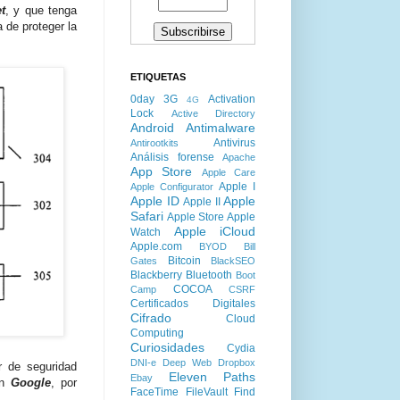
et
, y que tenga
 de proteger la
ETIQUETAS
0day
3G
Activation
4G
Lock
Active Directory
Android
Antimalware
Antivirus
Antirootkits
Análisis forense
Apache
App Store
Apple Care
Apple I
Apple Configurator
Apple ID
Apple
Apple II
Safari
Apple Store
Apple
Apple iCloud
Watch
Apple.com
BYOD
Bill
Bitcoin
Gates
BlackSEO
Blackberry
Bluetooth
Boot
COCOA
Camp
CSRF
Certificados Digitales
Cifrado
Cloud
Computing
Curiosidades
Cydia
DNI-e
Deep Web
Dropbox
r de seguridad
Eleven Paths
Ebay
en
Google
, por
FaceTime
FileVault
Find