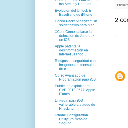
las Security Updates
Etiquet
Evolución del Unlock &
BaseBand de iPhone
2 co
Cocoa Packet Analyzer: Un
sniffer nativo para Mac ...
XCon: Cómo saltarse la
detección de Jailbreak
en iOS
Apple patenta la
desinformación en
Internet usando...
Riesgos de seguridad con
imagenes en mensajes
de e...
Curso Avanzado de
Programación para iOS
Publicado exploit para
CVE-2012-0677: Apple
iTunes...
Linkedin para iOS
vulnerable a ataque de
Hijacking
iPhone Configuration
Utility: Políticas de
Segurid...