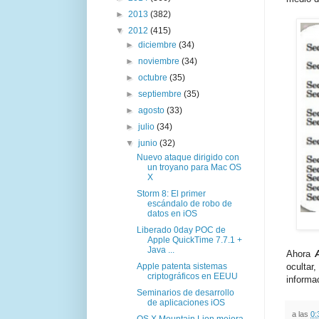
►
2013
(382)
▼
2012
(415)
►
diciembre
(34)
►
noviembre
(34)
►
octubre
(35)
►
septiembre
(35)
►
agosto
(33)
►
julio
(34)
▼
junio
(32)
Nuevo ataque dirigido con
un troyano para Mac OS
X
Storm 8: El primer
escándalo de robo de
datos en iOS
Liberado 0day POC de
Apple QuickTime 7.7.1 +
Java ...
Ahora
ocultar
Apple patenta sistemas
criptográficos en EEUU
informac
Seminarios de desarrollo
de aplicaciones iOS
a las
0:
OS X Mountain Lion mejora