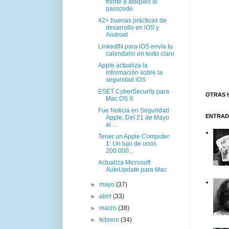
frente a ataques al
passcode
42+ buenas prácticas de
desarrollo en iOS y
Android
LinkedIN para iOS envía tu
calendario en texto claro
Apple actualiza la
información sobre la
seguridad iOS
ESET CyberSecurity para
OTRAS 
Mac OS X
Fue Noticia en Seguridad
ENTRAD
Apple: Del 21 de Mayo
al ...
Tener un Apple Computer
1: Un lujo de unos
200.000...
Actualiza Microsoft
AutoUpdate para Mac
►
mayo
(37)
►
abril
(33)
►
marzo
(38)
►
febrero
(34)