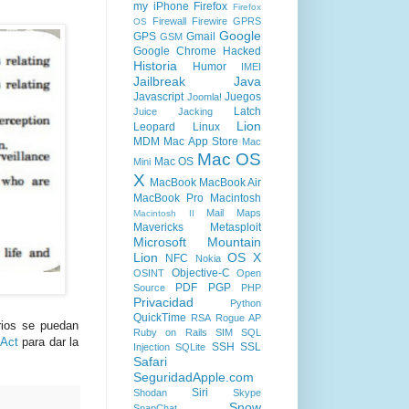
my iPhone
Firefox
Firefox
Firewall
Firewire
GPRS
OS
Google
GPS
Gmail
GSM
Google Chrome
Hacked
Historia
Humor
IMEI
Jailbreak
Java
Javascript
Juegos
Joomla!
Latch
Juice Jacking
Lion
Leopard
Linux
MDM
Mac App Store
Mac
Mac OS
Mac OS
Mini
X
MacBook
MacBook Air
MacBook Pro
Macintosh
Mail
Maps
Macintosh II
Mavericks
Metasploit
Microsoft
Mountain
Lion
OS X
NFC
Nokia
Objective-C
OSINT
Open
PDF
PGP
Source
PHP
Privacidad
Python
QuickTime
RSA
Rogue AP
rios se puedan
Ruby on Rails
SIM
SQL
 Act
para dar la
SSH
SSL
Injection
SQLite
Safari
SeguridadApple.com
Siri
Shodan
Skype
Snow
SnapChat