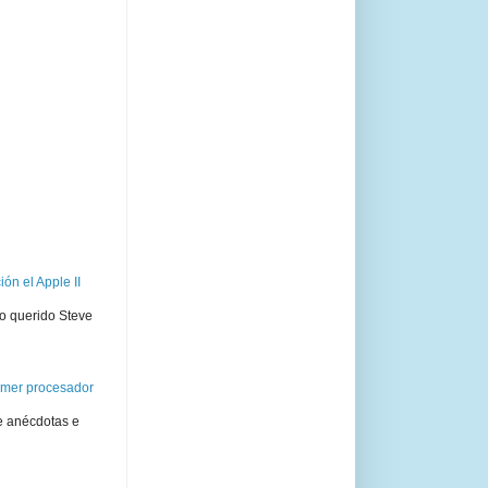
ón el Apple II
ro querido Steve
rimer procesador
e anécdotas e