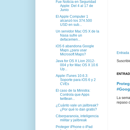
Fue Noticia en Seguridad
Apple: Del 4 al 17 de
Junio
El Apple Computer 1
alcanzó los 374.500
USD en sub...
Un servidor Mac OS X de la
Nasa sufre un
defacemen...
iOS 6 abandona Google
Maps ¿para usar
Entrada
Microsoft Maps?
Java for OS X Lion 2012-
Suscribi
004 y for Mac OS X 10.6
Up...
ENTRAD
Apple iTunes 10.6.3:
Soporte para iOS 6 y 2
Proteg
CVEs
#Goog
El caso de la Ministra:
Controla que Apps
La sema
twittean...
repaso d
¿Cuánto vale un jailbreak?
¿Por qué lo dan gratis?
Ciberparanoia, inteligencia
militar y jailbreak
Proteger iPhone o iPad