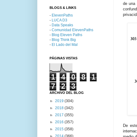
de una 
BLOGS & LINKS
confund
privaci
-
ElevenPaths
-
LUCA D3
-
Data Speaks
-
Comunidad ElevenPaths
-
Blog Eleven Paths
-
Blog Think Big
-
El Lado del Mal
PÁGINAS VISTAS
1
4
0
8
1
7
2
3
ARCHIVO DEL BLOG
►
2019
(304)
►
2018
(342)
►
2017
(355)
►
2016
(357)
De este
►
2015
(358)
interna
►
2014
(366)
medio d