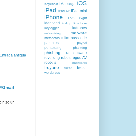
iOS
iMessage
Keychain
iPad
iPad mini
iPad Air
iPhone
iPv6
iSight
identidad
in-App Purchase
ladrones
keylogger
malware
malvertising
mitm
passcode
metadatos
patentes
paypal
pentesting
pharming
phishing
ransomware
Entrada antigua
reversing
robos
rogue AV
rootkits
smartcards
troyano
twitter
tuenti
wordpress
 #Gmail
o hizo un