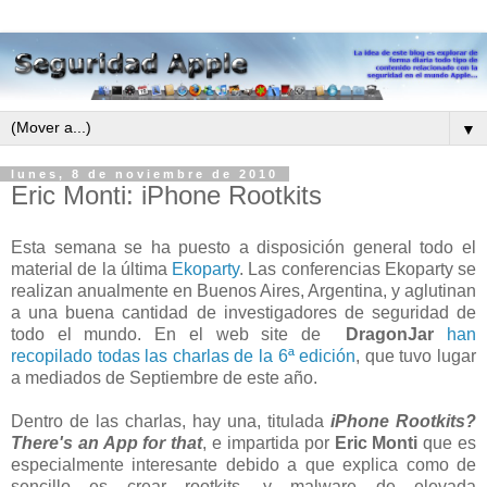
▼
lunes, 8 de noviembre de 2010
Eric Monti: iPhone Rootkits
Esta semana se ha puesto a disposición general todo el
material de la última
Ekoparty
. Las conferencias Ekoparty se
realizan anualmente en Buenos Aires, Argentina, y aglutinan
a una buena cantidad de investigadores de seguridad de
todo el mundo. En el web site de
DragonJar
han
recopilado todas las charlas de la 6ª edición
, que tuvo lugar
a mediados de Septiembre de este año.
Dentro de las charlas, hay una, titulada
iPhone Rootkits?
There's an App for that
, e impartida por
Eric Monti
que es
especialmente interesante debido a que explica como de
sencillo es crear rootkits, y malware de elevada