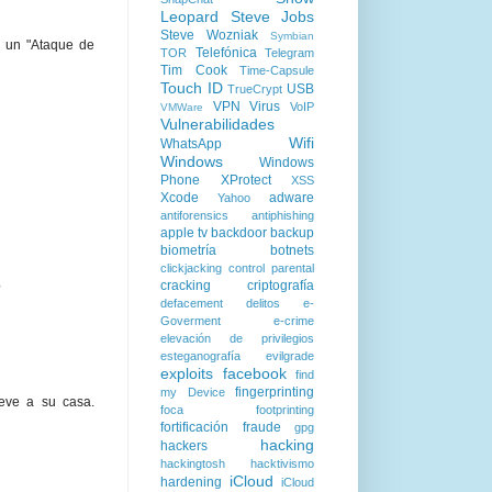
Leopard
Steve Jobs
Steve Wozniak
Symbian
e un "Ataque de
Telefónica
TOR
Telegram
Tim Cook
Time-Capsule
Touch ID
USB
TrueCrypt
VPN
Virus
VoIP
VMWare
Vulnerabilidades
Wifi
WhatsApp
Windows
Windows
Phone
XProtect
XSS
Xcode
adware
Yahoo
antiforensics
antiphishing
apple tv
backdoor
backup
biometría
botnets
clickjacking
control parental
cracking
criptografía
?
defacement
delitos
e-
Goverment
e-crime
elevación de privilegios
esteganografía
evilgrade
exploits
facebook
find
fingerprinting
my Device
eve a su casa.
foca
footprinting
fortificación
fraude
gpg
hacking
hackers
hackingtosh
hacktivismo
iCloud
hardening
iCloud