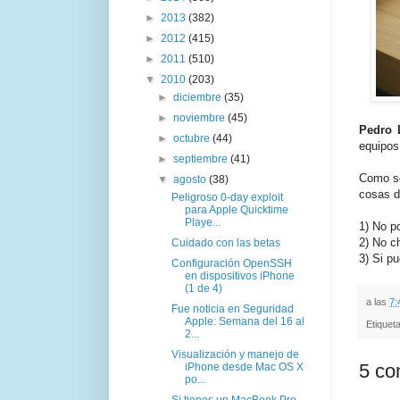
►
2013
(382)
►
2012
(415)
►
2011
(510)
▼
2010
(203)
►
diciembre
(35)
►
noviembre
(45)
Pedro 
►
octubre
(44)
equipos 
►
septiembre
(41)
Como se
▼
agosto
(38)
cosas d
Peligroso 0-day exploit
para Apple Quicktime
Playe...
1) No p
2) No c
Cuidado con las betas
3) Si p
Configuración OpenSSH
en dispositivos iPhone
(1 de 4)
a las
7:
Fue noticia en Seguridad
Apple: Semana del 16 al
Etiquet
2...
Visualización y manejo de
5 co
iPhone desde Mac OS X
po...
Si tienes un MacBook Pro