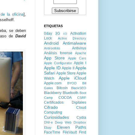
de la oficina
],
sselhoff.
ETIQUETAS
ueba, se deben
0day
3G
Activation
4G
l caso de
David
Lock
Active Directory
Android
Antimalware
Antivirus
Antirootkits
Análisis forense
Apache
App Store
Apple Care
Apple I
Apple Configurator
Apple ID
Apple
Apple II
Safari
Apple Store
Apple
Apple iCloud
Watch
Apple.com
BYOD
Bill
Bitcoin
Gates
BlackSEO
Blackberry
Bluetooth
Boot
COCOA
Camp
CSRF
Certificados Digitales
Cifrado
Cloud
Computing
Curiosidades
Cydia
DNI-e
Deep Web
Dropbox
Eleven Paths
Ebay
FaceTime
FileVault
Find