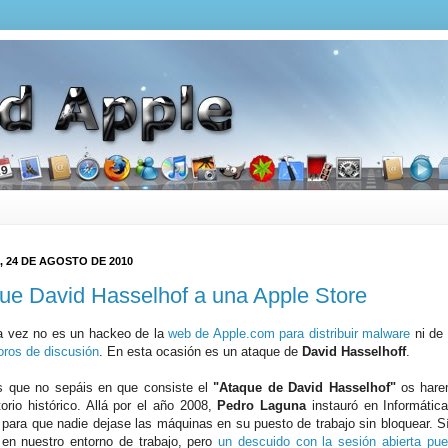
 24 DE AGOSTO DE 2010
ue David Hasselhof a una Apple Store
a vez no es un hackeo de la
web de Apple.com para distribuir malware
ni de
foros de discusión
. En esta ocasión es un ataque de
David Hasselhoff
.
s que no sepáis en que consiste el
"Ataque de David Hasselhof"
os hare
torio histórico. Allá por el año 2008,
Pedro Laguna
instauró en Informátic
le para que nadie dejase las máquinas en su puesto de trabajo sin bloquear. 
en nuestro entorno de trabajo, pero
un descuido con la sesión abierta pu