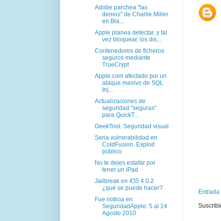
Adobe parchea "las
demos" de Charlie Miller
en Bla...
Apple planea detectar, y tal
vez bloquear, los dis...
Contenedores de ficheros
seguros mediante
TrueCrypt
Apple.com afectado por un
ataque masivo de SQL
Inj...
Actualizaciones de
seguridad "seguras"
para QuickT...
GeekTool: Seguridad visual
Seria vulnerabilidad en
ColdFusion. Exploit
público
No te dejes estafar por
tener un iPad
Jailbreak en IOS 4.0.2
¿qué se puede hacer?
Entrada
Fue noticia en
Suscribi
SeguridadApple: 5 al 14
Agosto 2010