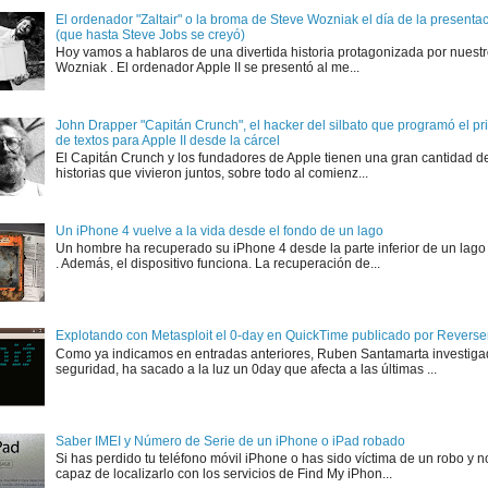
El ordenador "Zaltair" o la broma de Steve Wozniak el día de la presentaci
(que hasta Steve Jobs se creyó)
Hoy vamos a hablaros de una divertida historia protagonizada por nuest
Wozniak . El ordenador Apple II se presentó al me...
John Drapper "Capitán Crunch", el hacker del silbato que programó el p
de textos para Apple II desde la cárcel
El Capitán Crunch y los fundadores de Apple tienen una gran cantidad d
historias que vivieron juntos, sobre todo al comienz...
Un iPhone 4 vuelve a la vida desde el fondo de un lago
Un hombre ha recuperado su iPhone 4 desde la parte inferior de un lago
. Además, el dispositivo funciona. La recuperación de...
Explotando con Metasploit el 0-day en QuickTime publicado por Rever
Como ya indicamos en entradas anteriores, Ruben Santamarta investiga
seguridad, ha sacado a la luz un 0day que afecta a las últimas ...
Saber IMEI y Número de Serie de un iPhone o iPad robado
Si has perdido tu teléfono móvil iPhone o has sido víctima de un robo y n
capaz de localizarlo con los servicios de Find My iPhon...