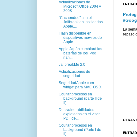
Actualizaciones de
ENTRAD
Microsoft Office 2004 y
2008
Proteg
"Cachondeo" con el
#Goog
Jailbreak en las tiendas
Apple....
La sema
Flash disponible en
repaso d
dispositivos móviles de
Apple
Apple Japón cambiará las
baterías de los iPod
nan...
JailbreakMe 2.0
Actualizaciones de
seguridad
SeguridadApple.com
widget para MAC OS X
Ocultar procesos en
background (parte II de
II)
Dos vulnerabilidades
explotadas en el visor
PDF de...
OTRAS 
Ocultar procesos en
background (Parte I de
ENTRAD
II)