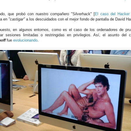
do, que probó con nuestro compañero "Silverhack" [
El caso del Hacker 
ía en
"castigar"
a los descuidados con el mejor fondo de pantalla de David Ha
uesto, en algunos entornos, como es el caso de los ordenadores de pr
rar sesiones limitadas o restringidas en privilegios. Así, el asunto de
off
fue
evolucionando
.