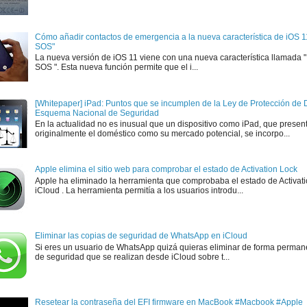
Cómo añadir contactos de emergencia a la nueva característica de iOS 
SOS"
La nueva versión de iOS 11 viene con una nueva característica llamada
SOS ". Esta nueva función permite que el i...
[Whitepaper] iPad: Puntos que se incumplen de la Ley de Protección de D
Esquema Nacional de Seguridad
En la actualidad no es inusual que un dispositivo como iPad, que presen
originalmente el doméstico como su mercado potencial, se incorpo...
Apple elimina el sitio web para comprobar el estado de Activation Lock
Apple ha eliminado la herramienta que comprobaba el estado de Activat
iCloud . La herramienta permitía a los usuarios introdu...
Eliminar las copias de seguridad de WhatsApp en iCloud
Si eres un usuario de WhatsApp quizá quieras eliminar de forma perman
de seguridad que se realizan desde iCloud sobre t...
Resetear la contraseña del EFI firmware en MacBook #Macbook #Apple