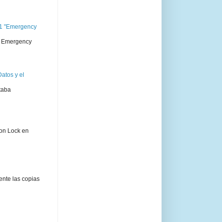
11 "Emergency
 " Emergency
atos y el
taba
ion Lock en
ente las copias