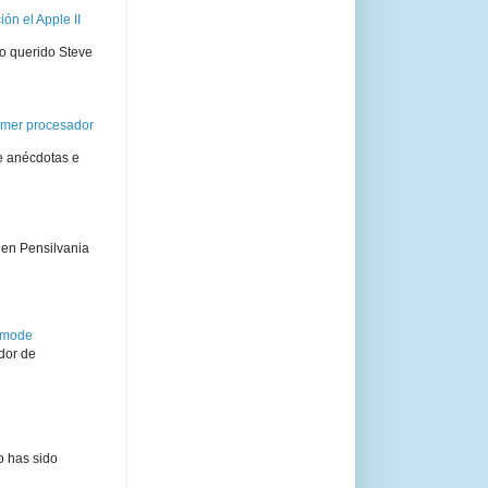
ón el Apple II
ro querido Steve
rimer procesador
e anécdotas e
 en Pensilvania
semode
dor de
o has sido