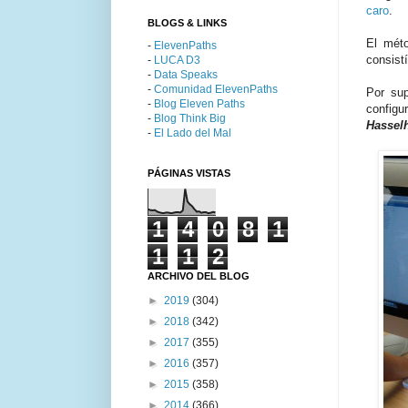
caro
.
BLOGS & LINKS
El méto
-
ElevenPaths
consist
-
LUCA D3
-
Data Speaks
-
Comunidad ElevenPaths
Por sup
-
Blog Eleven Paths
configu
-
Blog Think Big
Hasselh
-
El Lado del Mal
PÁGINAS VISTAS
1
4
0
8
1
1
1
2
ARCHIVO DEL BLOG
►
2019
(304)
►
2018
(342)
►
2017
(355)
►
2016
(357)
►
2015
(358)
►
2014
(366)