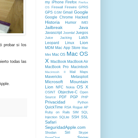
my iPhone
Firefox
Firefox
Firewall
Firewire
GPRS
OS
Google
GPS
Gmail
GSM
Google Chrome
Hacked
Historia
Humor
IMEI
Jailbreak
Java
Javascript
Juegos
Joomla!
Latch
Juice Jacking
Lion
Leopard
Linux
ó probar si los
MDM
Mac App Store
Mac
Mac OS
Mac OS
Mini
X
ierto todas las
MacBook
MacBook Air
MacBook Pro
Macintosh
Mail
Maps
Macintosh II
Mavericks
Metasploit
Microsoft
Mountain
Apple.
Lion
OS X
NFC
Nokia
Objective-C
OSINT
Open
PDF
PGP
Source
PHP
Privacidad
Python
QuickTime
RSA
Rogue AP
Ruby on Rails
SIM
SQL
SSH
SSL
Injection
SQLite
Safari
SeguridadApple.com
Siri
Shodan
Skype
Snow
SnapChat