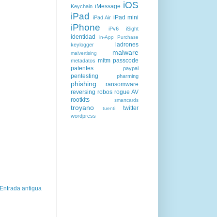
iOS
iMessage
Keychain
iPad
iPad mini
iPad Air
iPhone
iPv6
iSight
identidad
in-App Purchase
ladrones
keylogger
malware
malvertising
mitm
passcode
metadatos
patentes
paypal
pentesting
pharming
phishing
ransomware
reversing
robos
rogue AV
rootkits
smartcards
troyano
twitter
tuenti
wordpress
Entrada antigua