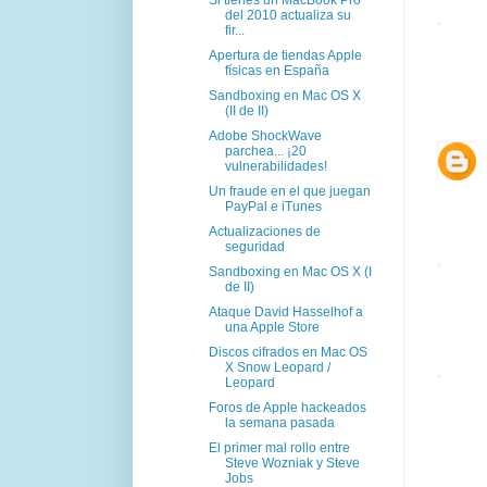
del 2010 actualiza su
fir...
Apertura de tiendas Apple
físicas en España
Sandboxing en Mac OS X
(II de II)
Adobe ShockWave
parchea... ¡20
vulnerabilidades!
Un fraude en el que juegan
PayPal e iTunes
Actualizaciones de
seguridad
Sandboxing en Mac OS X (I
de II)
Ataque David Hasselhof a
una Apple Store
Discos cifrados en Mac OS
X Snow Leopard /
Leopard
Foros de Apple hackeados
la semana pasada
El primer mal rollo entre
Steve Wozniak y Steve
Jobs