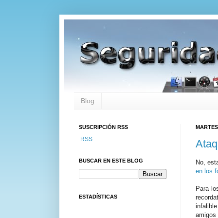
Blog
SUSCRIPCIÓN RSS
MARTES,
RSS
Ataq
BUSCAR EN ESTE BLOG
No, est
en los 
Para lo
ESTADÍSTICAS
recorda
infalib
amigos 