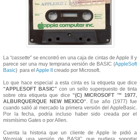
La
“cassette
” se encontró en una caja de cintas de Apple II y
parece ser una muy temprana versión de BASIC (
AppleSoft
Basic
) para el
Apple II
creado por Microsoft.
Lo que hace especial a esta cinta es la etiqueta que dice
“APPLESOFT BASIC”
con un sello superpuesto de tinta
sobre otra etiqueta que dice
“(C) MICROSOFT ™ 1977,
ALBURQUERQUE NEW MEXICO“
. Ese año (1977) fue
cuando salió al mercado la primera versión del AppleBasic.
Por la fecha, podría incluso haber sido creada por el
mismísimo Gates o por Allen.
Cuenta la historia que un cliente de Apple le pidió a
Wozniak una versión de BASIC que pudiera soportar