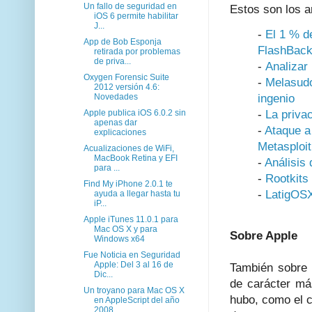
Un fallo de seguridad en
Estos son los 
iOS 6 permite habilitar
J...
-
El 1 % d
App de Bob Esponja
FlashBack
retirada por problemas
de priva...
-
Analizar
Oxygen Forensic Suite
-
Melasudo
2012 versión 4.6:
Novedades
ingenio
Apple publica iOS 6.0.2 sin
-
La priva
apenas dar
-
Ataque a
explicaciones
Metasploit
Acualizaciones de WiFi,
MacBook Retina y EFI
-
Análisis
para ...
-
Rootkits
Find My iPhone 2.0.1 te
-
LatigOSX
ayuda a llegar hasta tu
iP...
Apple iTunes 11.0.1 para
Mac OS X y para
Sobre Apple
Windows x64
Fue Noticia en Seguridad
Apple: Del 3 al 16 de
También sobre 
Dic...
de carácter má
Un troyano para Mac OS X
hubo, como el c
en AppleScript del año
2008