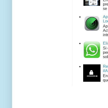
pr
se 
Ap
Lo
Ap
Act
int
El
Si
pe
sob
Re
#A
En 
que