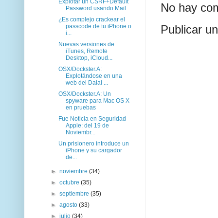
Explotar un CSRF+Default
No hay com
Password usando Mail
¿Es complejo crackear el
passcode de tu iPhone o
Publicar u
i...
Nuevas versiones de
iTunes, Remote
Desktop, iCloud...
OSX/Dockster.A:
Explotándose en una
web del Dalai ...
OSX/Dockster.A: Un
spyware para Mac OS X
en pruebas
Fue Noticia en Seguridad
Apple: del 19 de
Noviembr...
Un prisionero introduce un
iPhone y su cargador
de...
►
noviembre
(34)
►
octubre
(35)
►
septiembre
(35)
►
agosto
(33)
►
julio
(34)