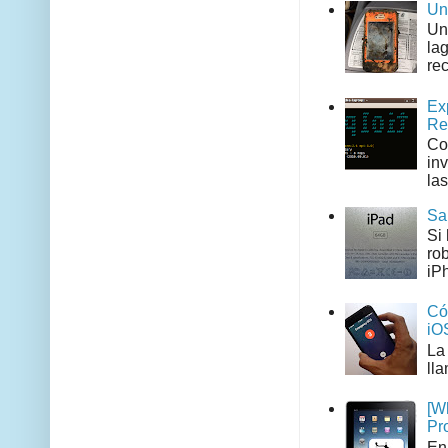
Un
Un
la
rec
Ex
Re
Co
in
las
Sa
Si
ro
iPh
Có
iO
La
ll
[W
Pr
En