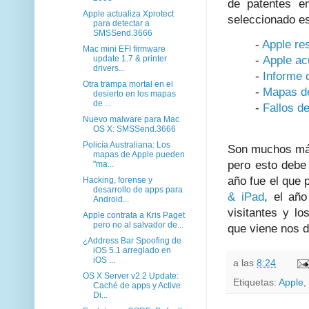
de patentes e
Apple actualiza Xprotect
seleccionado es
para detectar a
SMSSend.3666
-
Apple re
Mac mini EFI firmware
update 1.7 & printer
-
Apple ac
drivers...
-
Informe 
Otra trampa mortal en el
-
Mapas de
desierto en los mapas
de ...
-
Fallos d
Nuevo malware para Mac
OS X: SMSSend.3666
Policía Australiana: Los
Son muchos más 
mapas de Apple pueden
pero esto debe
"ma...
año fue el que 
Hacking, forense y
desarrollo de apps para
& iPad
, el añ
Android...
visitantes y l
Apple contrata a Kris Paget
pero no al salvador de...
que viene nos 
¿Address Bar Spoofing de
iOS 5.1 arreglado en
iOS ...
a las
8:24
OS X Server v2.2 Update:
Etiquetas:
Apple
,
Caché de apps y Active
Di...