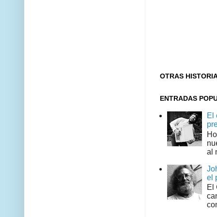
OTRAS HISTORI
ENTRADAS POP
El
pr
Ho
nu
al 
Jo
el 
El
can
co