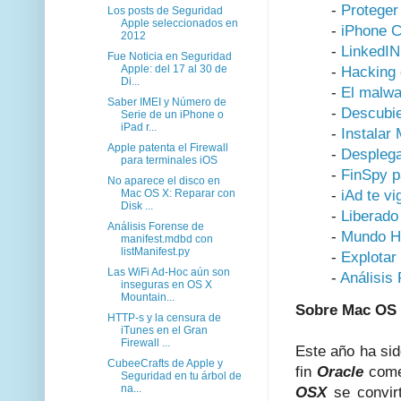
-
Proteger
Los posts de Seguridad
Apple seleccionados en
-
iPhone Co
2012
-
LinkedIN
Fue Noticia en Seguridad
Apple: del 17 al 30 de
-
Hacking 
Di...
-
El malwa
Saber IMEI y Número de
-
Descubie
Serie de un iPhone o
iPad r...
-
Instalar
Apple patenta el Firewall
-
Desplega
para terminales iOS
-
FinSpy p
No aparece el disco en
-
iAd te vi
Mac OS X: Reparar con
Disk ...
-
Liberado
Análisis Forense de
-
Mundo Ha
manifest.mdbd con
listManifest.py
-
Explotar
Las WiFi Ad-Hoc aún son
-
Análisis
inseguras en OS X
Mountain...
Sobre Mac OS
HTTP-s y la censura de
iTunes en el Gran
Firewall ...
Este año ha si
CubeeCrafts de Apple y
fin
Oracle
comen
Seguridad en tu árbol de
na...
OSX
se convir