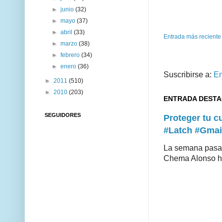
►
junio
(32)
►
mayo
(37)
►
abril
(33)
Entrada más reciente
►
marzo
(38)
►
febrero
(34)
►
enero
(36)
Suscribirse a:
En
►
2011
(510)
►
2010
(203)
ENTRADA DEST
SEGUIDORES
Proteger tu 
#Latch #Gmai
La semana pasad
Chema Alonso hiz