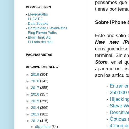
pensamos que n
BLOGS & LINKS
tienes por tema
-
ElevenPaths
-
LUCA D3
Sobre iPhone 
-
Data Speaks
-
Comunidad ElevenPaths
-
Blog Eleven Paths
Este año salió 
-
Blog Think Big
New new iP
-
El Lado del Mal
consiguiéndose
terminal. Sin e
PÁGINAS VISTAS
Store
, en el q
ARCHIVO DEL BLOG
aparecieron lo
►
2019
(304)
son los artícul
►
2018
(342)
-
Entrar e
►
2017
(355)
-
250.000 
►
2016
(357)
-
Hijackin
►
2015
(358)
-
Steve Wo
►
2014
(366)
-
Descifra
►
2013
(382)
-
Ópticas m
▼
2012
(415)
-
iCloud d
▼
diciembre
(34)