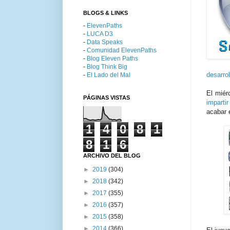
BLOGS & LINKS
-
ElevenPaths
-
LUCA D3
-
Data Speaks
-
Comunidad ElevenPaths
-
Blog Eleven Paths
-
Blog Think Big
desarro
-
El Lado del Mal
El miér
PÁGINAS VISTAS
imparti
acabar 
1
4
0
8
1
8
1
6
ARCHIVO DEL BLOG
►
2019
(304)
►
2018
(342)
►
2017
(355)
►
2016
(357)
►
2015
(358)
►
2014
(366)