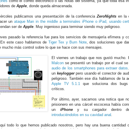
iones
como el correo electrónico o las notas del sistema, ya que toda esa i
vidores de
Apple
, donde queda almacenada.
ércoles publicamos una presentación de la conferencia
ZeroNights
en la 
acer un
ataque Man in the middle a terminales iPhone o iPad, usando cert
tendan ser de
Apple
. Muy ingenioso para terminar siendo muy peligroso.
eves pasado la referencia fue para los servicios de mensajería efímera y co
. En este caso hablamos de
Tiger Tex y Burn Note
, dos soluciones que da
 mucho más control sobre lo que se hace con sus mensajes.
El viernes un trabajo que nos gustó mucho. 
Malcon
se presentó un trabajo por el cual s
audio de los smartphones para extraer datos
un
keylogger
pero usando el conector de aud
peligroso. También ese día hablamos de la a
Apple TV 5.1.1
que soluciona dos bugs 
críticos.
Por último, ayer, sacamos una notica que n
prisionero en una cárcel escocesa había con
un
iPhone
y su cargador dentro de 
introduciéndolos en su cavidad anal
.
quí todo lo que hemos publicado nosotros, pero hay una buena cantidad d