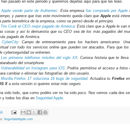
 han pasado en este periodo y queremos dejarlas aquí para que las leáis.
-
Apple vende parte de Authentec
: Esta empresa
fue comprada por Apple
h
tiempo, y parece que tras este movimiento queda claro que
Apple
está inter
a parte biométrica de la empresa, como se pensó desde el principio.
-
Tim Cook el CEO mejor pagado de América
: Está claro que a Apple le van 
las cosas y así lo demuestra que su CEO sea de los más pagados del mu
más pagado de América.
-
CyberCity
: Campo de entrenamiento para los hackers americanos. Una
virtual con todo los servicios online que pueden ser atacados. Para que los
de cyberseguridad se entrenen.
-
Los primeros teléfonos móviles del siglo XX
: Curiosa historia que te lleva
atarabuelo del smartphone.
-
Vulnerabilidad en Instagram para iOS
: Podría permitirse el acceso a fotos 
ara cambiar o eliminar las fotografías de otro usuario.
-
Mozilla Firefox 17 soluciona 16 bugs de seguridad
: Actualiza tu
Firefox
en
OS X
a esta versión si quieres estar más seguro.
ha sido todo, que como podéis ver no ha sido poco. Nos vemos cada dos s
 y todos los días en
Seguridad Apple
.
54
as:
SeguridadApple.com