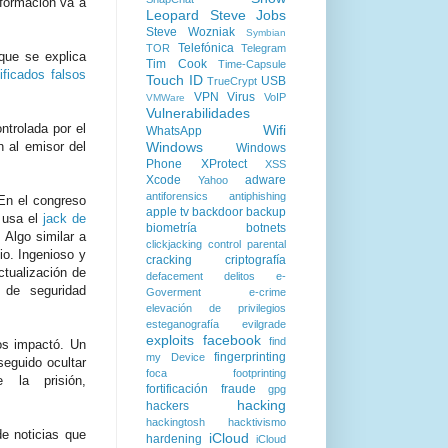
nformación va a
Leopard
Steve Jobs
Steve Wozniak
Symbian
Telefónica
TOR
Telegram
que se explica
Tim Cook
Time-Capsule
ificados falsos
Touch ID
USB
TrueCrypt
VPN
Virus
VoIP
VMWare
Vulnerabilidades
ntrolada por el
Wifi
WhatsApp
Windows
n al emisor del
Windows
Phone
XProtect
XSS
Xcode
adware
Yahoo
antiforensics
antiphishing
En el congreso
apple tv
backdoor
backup
e usa el
jack de
biometría
botnets
. Algo similar a
clickjacking
control parental
io. Ingenioso y
cracking
criptografía
ctualización de
defacement
delitos
e-
de seguridad
Goverment
e-crime
elevación de privilegios
esteganografía
evilgrade
exploits
facebook
find
os impactó. Un
fingerprinting
my Device
seguido ocultar
foca
footprinting
la prisión,
fortificación
fraude
gpg
hacking
hackers
hackingtosh
hacktivismo
e noticias que
iCloud
hardening
iCloud