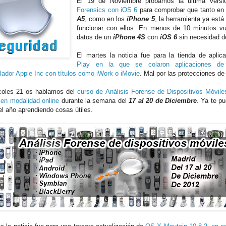
El 19 de Noviembre probamos la última vers
Forensics con iOS 6
para comprobar que tanto en 
A5
, como en los
iPhone 5
, la herramienta ya está
funcionar con ellos. En menos de 10 minutos vu
datos de un
iPhone 4S
con
iOS 6
sin necesidad d
El martes la noticia fue para la tienda de apli
Play en la que se colaron aplicaciones de
llador Apple Inc con títulos como iWork o iMovie
. Mal por las protecciones d
coles 21 os hablamos del
curso de Análisis Forense de Dispositivos Móvil
r en modalidad online
durante la semana del
17 al 20 de Diciembre
. Ya te p
el año aprendiendo cosas útiles.