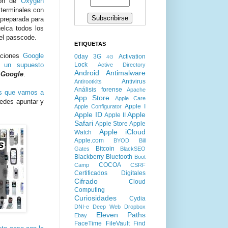
ión de
Oxygen
terminales con
 preparada para
elca todos los
el passcode.
ETIQUETAS
caciones
Google
0day
3G
Activation
4G
Lock
 un supuesto
Active Directory
Android
Antimalware
e
Google
.
Antivirus
Antirootkits
Análisis forense
Apache
es que vamos a
App Store
Apple Care
uedes apuntar y
Apple I
Apple Configurator
Apple ID
Apple
Apple II
Safari
Apple Store
Apple
Apple iCloud
Watch
Apple.com
BYOD
Bill
Bitcoin
Gates
BlackSEO
Blackberry
Bluetooth
Boot
COCOA
Camp
CSRF
Certificados Digitales
Cifrado
Cloud
Computing
Curiosidades
Cydia
DNI-e
Deep Web
Dropbox
Eleven Paths
Ebay
FaceTime
FileVault
Find