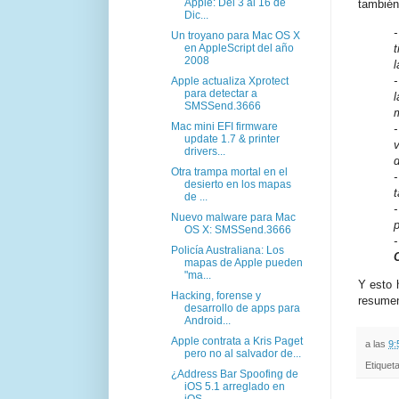
Apple: Del 3 al 16 de
también
Dic...
Un troyano para Mac OS X
en AppleScript del año
2008
l
Apple actualiza Xprotect
para detectar a
SMSSend.3666
Mac mini EFI firmware
update 1.7 & printer
drivers...
Otra trampa mortal en el
desierto en los mapas
t
de ...
Nuevo malware para Mac
p
OS X: SMSSend.3666
Policía Australiana: Los
mapas de Apple pueden
"ma...
Y esto 
Hacking, forense y
resumen
desarrollo de apps para
Android...
Apple contrata a Kris Paget
a las
9:
pero no al salvador de...
Etiquet
¿Address Bar Spoofing de
iOS 5.1 arreglado en
iOS ...