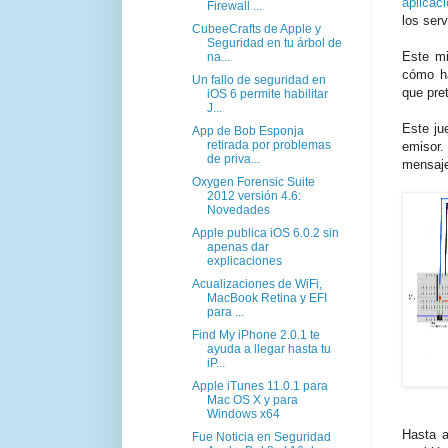
aplicac
Firewall ...
los ser
CubeeCrafts de Apple y
Seguridad en tu árbol de
Este mi
na...
cómo h
Un fallo de seguridad en
que pre
iOS 6 permite habilitar
J...
Este ju
App de Bob Esponja
retirada por problemas
emisor
de priva...
mensaje
Oxygen Forensic Suite
2012 versión 4.6:
Novedades
Apple publica iOS 6.0.2 sin
apenas dar
explicaciones
Acualizaciones de WiFi,
MacBook Retina y EFI
para ...
Find My iPhone 2.0.1 te
ayuda a llegar hasta tu
iP...
Apple iTunes 11.0.1 para
Mac OS X y para
Windows x64
Hasta a
Fue Noticia en Seguridad