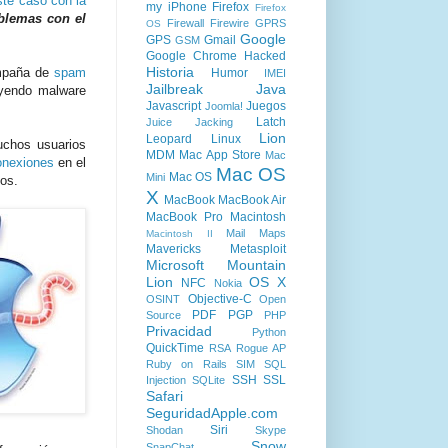
te caso con la
my iPhone
Firefox
Firefox
blemas con el
Firewall
Firewire
GPRS
OS
Google
GPS
Gmail
GSM
Google Chrome
Hacked
Historia
ampaña de
spam
Humor
IMEI
Jailbreak
Java
uyendo malware
Javascript
Juegos
Joomla!
Latch
Juice Jacking
Lion
Leopard
Linux
uchos usuarios
MDM
Mac App Store
Mac
onexiones
en el
Mac OS
Mac OS
Mini
mos.
X
MacBook
MacBook Air
MacBook Pro
Macintosh
Mail
Maps
Macintosh II
Mavericks
Metasploit
Microsoft
Mountain
Lion
OS X
NFC
Nokia
Objective-C
OSINT
Open
PDF
PGP
Source
PHP
Privacidad
Python
QuickTime
RSA
Rogue AP
Ruby on Rails
SIM
SQL
SSH
SSL
Injection
SQLite
Safari
SeguridadApple.com
Siri
Shodan
Skype
Snow
SnapChat