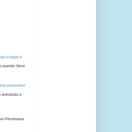
ón el Apple II
ro querido Steve
rimer procesador
e anécdotas e
 en Pensilvania