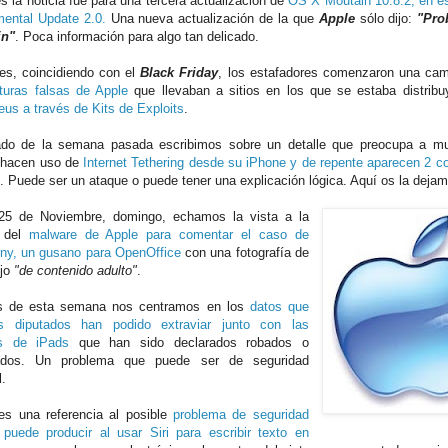
es la noticia fue para una tercera actualización de
OS X Moutain 10.8.2, en es
ental Update 2.0.
Una nueva actualización de la que
Apple
sólo dijo:
"Pro
in"
. Poca información para algo tan delicado.
nes, coincidiendo con el
Black Friday
, los estafadores comenzaron una c
turas falsas de Apple
que llevaban a sitios en los que se estaba distrib
eus a través de Kits de Exploits
.
ado de la semana pasada escribimos sobre un detalle que preocupa a m
 hacen uso de
Internet Tethering desde su iPhone y de repente aparecen 2 c
l. Puede ser un ataque o puede tener una explicación lógica. Aquí os la deja
25 de Noviembre, domingo, echamos la vista a la
a del
malware de Apple para comentar el caso de
y, un gusano para OpenOffice
con una fotografía de
ejo
"de contenido adulto"
.
es de esta semana nos centramos en los
datos que
os diputados han podido extraviar junto con las
s de iPads
que han sido declarados robados o
iados. Un problema que puede ser de seguridad
l.
es una referencia al posible
problema de seguridad
puede producir al usar Siri para escribir texto en