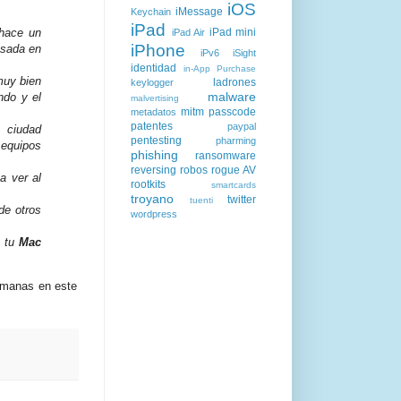
iOS
iMessage
Keychain
iPad
ace un
iPad mini
iPad Air
iPhone
esada en
iPv6
iSight
identidad
in-App Purchase
muy bien
ladrones
keylogger
malware
ndo y el
malvertising
mitm
passcode
metadatos
patentes
paypal
 ciudad
pentesting
pharming
 equipos
phishing
ransomware
reversing
robos
rogue AV
 a ver al
rootkits
smartcards
troyano
twitter
tuenti
de otros
wordpress
 tu
Mac
emanas en este