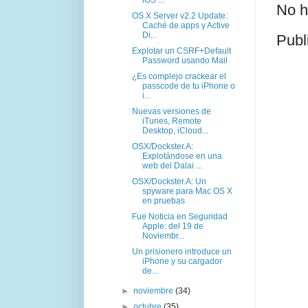
No h
OS X Server v2.2 Update:
Caché de apps y Active
Di...
Publ
Explotar un CSRF+Default
Password usando Mail
¿Es complejo crackear el
passcode de tu iPhone o
i...
Nuevas versiones de
iTunes, Remote
Desktop, iCloud...
OSX/Dockster.A:
Explotándose en una
web del Dalai ...
OSX/Dockster.A: Un
spyware para Mac OS X
en pruebas
Fue Noticia en Seguridad
Apple: del 19 de
Noviembr...
Un prisionero introduce un
iPhone y su cargador
de...
►
noviembre
(34)
►
octubre
(35)