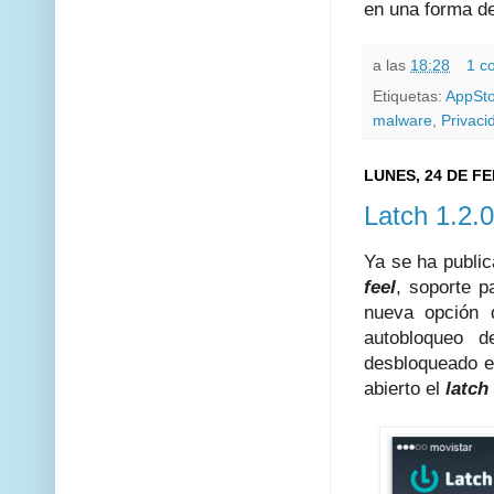
en una forma d
a las
18:28
1 c
Etiquetas:
AppSt
malware
,
Privaci
LUNES, 24 DE F
Latch 1.2.
Ya se ha publi
feel
, soporte 
nueva opción
autobloqueo
desbloqueado 
abierto el
latch