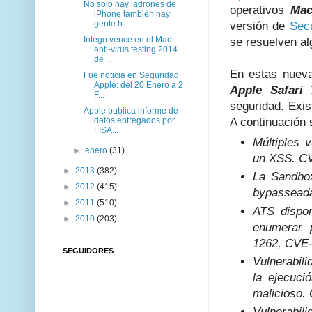
No solo hay ladrones de
operativos
Mac
iPhone también hay
gente h...
versión de
Sec
Intego vence en el Mac
se resuelven a
anti-virus testing 2014
de ...
En estas nueva
Fue noticia en Seguridad
Apple: del 20 Enero a 2
Apple Safari 
F...
seguridad. Exis
Apple publica informe de
A continuación 
datos entregados por
FISA...
Múltiples 
►
enero
(31)
un XSS. C
►
2013
(382)
La Sandbo
►
2012
(415)
bypasseada,
►
2011
(510)
ATS dispon
►
2010
(203)
enumerar 
1262, CVE
SEGUIDORES
Vulnerabil
la ejecuci
malicioso.
Vulnerabil