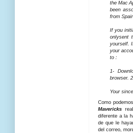
the Mac Ap
been asso
from Spai
If you ini
onlysent 
yourself. 
your acco
to :
1- Downl
browser. 2
Your since
Como podemos 
Mavericks
real
diferente a la 
de que le haya
del correo, mor