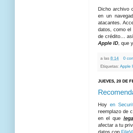
Dicho archivo 
en un navegado
atacantes. Acc
datos, como el 
de crédito… as
Apple ID
, que 
a las
8:14
0 co
Etiquetas:
Apple 
JUEVES, 20 DE 
Recomendac
Hoy
en Securi
reemplazo de c
en el que
leg
afectar a tu pr
datos con
FileV