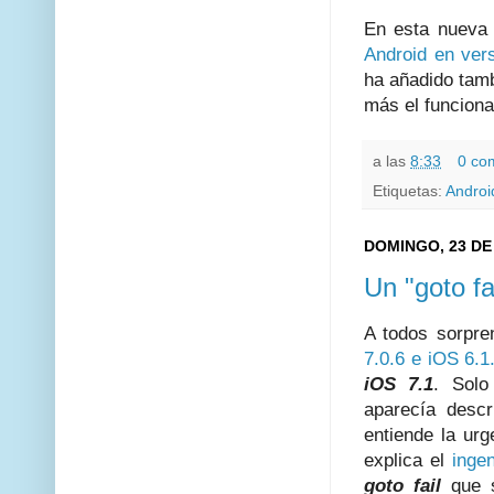
En esta nueva 
Android en vers
ha añadido tamb
más el funcion
a las
8:33
0 co
Etiquetas:
Androi
DOMINGO, 23 DE
Un "goto f
A todos sorpre
7.0.6 e iOS 6.1
iOS 7.1
. Sol
aparecía desc
entiende la ur
explica el
ingen
goto fail
que s