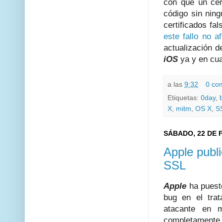
con que un cert
código sin ning
certificados fa
este fallo no 
actualización 
iOS
ya y en cua
a las
9:32
0 co
Etiquetas:
0day
,
X
,
mitm
,
OS X
,
S
SÁBADO, 22 DE 
Apple publ
SSL
Apple
ha puesto
bug en el tra
atacante en m
completament