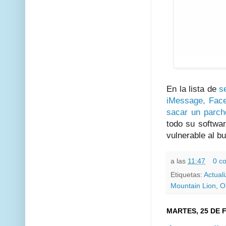
En la lista de
s
iMessage, Face
sacar un parch
todo su softwar
vulnerable al b
a las
11:47
0 c
Etiquetas:
Actual
Mountain Lion
,
O
MARTES, 25 DE 