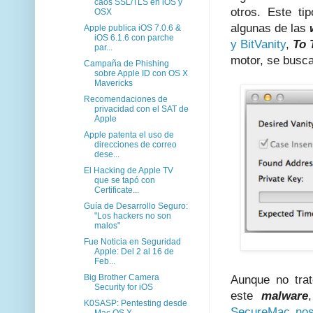
caos SSL/TLS en iOS y
otros. Este t
OSX
algunas de las
Apple publica iOS 7.0.6 &
iOS 6.1.6 con parche
y BitVanity
,
To 
par...
motor, se busca
Campaña de Phishing
sobre Apple ID con OS X
Mavericks
Recomendaciones de
privacidad con el SAT de
Apple
Apple patenta el uso de
direcciones de correo
dese...
El Hacking de Apple TV
que se tapó con
Certificate...
Guía de Desarrollo Seguro:
"Los hackers no son
malos"
Fue Noticia en Seguridad
Apple: Del 2 al 16 de
Feb...
Big Brother Camera
Aunque no tra
Security for iOS
este
malware
K0SASP: Pentesting desde
SecureMac nos 
Mac OS X