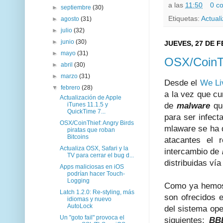
a las
11:50
0 c
►
septiembre
(30)
Etiquetas:
Actual
►
agosto
(31)
►
julio
(32)
►
junio
(30)
JUEVES, 27 DE 
►
mayo
(31)
OSX/CoinTh
►
abril
(30)
►
marzo
(31)
Desde el
We Li
▼
febrero
(28)
a la vez que cur
Actualización de Apple
iTunes 11.1.5 y
de
malware
que
QuickTime 7...
para ser infec
OSX/CoinThief: Angry Birds
mlaware se ha
piratas que roban
Bitcoins
atacantes el 
Actualiza OSX, Safari y la
intercambio de
TV para cerrar el bug d...
distribuidas ví
Apps maliciosas en iOS
podrían hacer Touch-
Logging
Como ya hemos
Latch 1.2.0: Re-styling, más
son ofrecidos 
idiomas y nuevo
AutoLock
del sistema op
Un "goto fail" provoca el
siguientes:
BBE