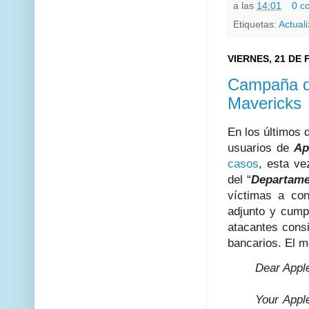
a las
14:01
0 c
Etiquetas:
Actual
VIERNES, 21 DE
Campaña de
Mavericks
En los últimos d
usuarios de
Ap
casos
, esta ve
del “
Departame
víctimas a co
adjunto y cump
atacantes cons
bancarios. El 
Dear Appl
Your Appl