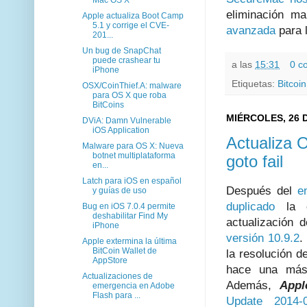
eliminación m
Apple actualiza Boot Camp
5.1 y corrige el CVE-
avanzada
para 
201...
Un bug de SnapChat
puede crashear tu
a las
15:31
0 c
iPhone
Etiquetas:
Bitcoin
OSX/CoinThief.A: malware
para OS X que roba
BitCoins
MIÉRCOLES, 26 
DViA: Damn Vulnerable
iOS Application
Actualiza O
Malware para OS X: Nueva
botnet multiplataforma
goto fail
en...
Latch para iOS en español
Después del
e
y guías de uso
duplicado
la c
Bug en iOS 7.0.4 permite
deshabilitar Find My
actualización 
iPhone
versión 10.9.2
.
Apple extermina la última
BitCoin Wallet de
la resolución 
AppStore
hace una más 
Actualizaciones de
Además,
Appl
emergencia en Adobe
Flash para ...
Update 2014-