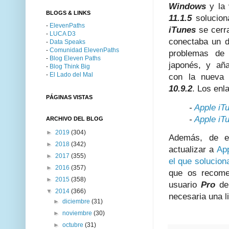
Windows
y la 
BLOGS & LINKS
11.1.5
solucio
-
ElevenPaths
iTunes
se cerr
-
LUCA D3
conectaba un d
-
Data Speaks
-
Comunidad ElevenPaths
problemas de 
-
Blog Eleven Paths
japonés, y aña
-
Blog Think Big
-
El Lado del Mal
con la nueva
10.9.2
. Los enl
PÁGINAS VISTAS
-
Apple iT
-
Apple iT
ARCHIVO DEL BLOG
►
2019
(304)
Además, de es
►
2018
(342)
actualizar a
Ap
►
2017
(355)
el que solucio
►
2016
(357)
que os recomen
►
2015
(358)
usuario
Pro
d
▼
2014
(366)
necesaria una l
►
diciembre
(31)
►
noviembre
(30)
►
octubre
(31)