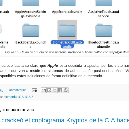
Figura 1: El texto dice "Foto de una persona sujetando el home buttón con su pulgar der
l, parece bastante claro que
Apple
está decidida a apostar por los sistem
arece que van a residir los sistemas de autenticación post-contraseñas. 
isponibles estas soluciones de forma definitiva en el mercado.
01
0 comentarios
as:
biometría
,
iOS
,
iOS 7
 30 DE JULIO DE 2013
crackeó el criptograma Kryptos de la CIA hac