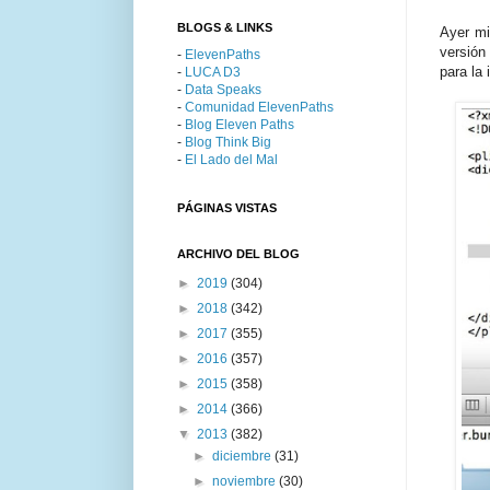
BLOGS & LINKS
Ayer m
versión
-
ElevenPaths
para la
-
LUCA D3
-
Data Speaks
-
Comunidad ElevenPaths
-
Blog Eleven Paths
-
Blog Think Big
-
El Lado del Mal
PÁGINAS VISTAS
ARCHIVO DEL BLOG
►
2019
(304)
►
2018
(342)
►
2017
(355)
►
2016
(357)
►
2015
(358)
►
2014
(366)
▼
2013
(382)
►
diciembre
(31)
►
noviembre
(30)