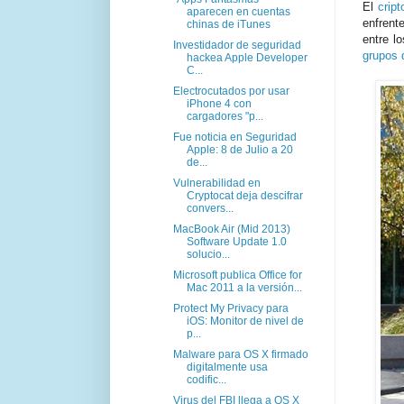
El
crip
aparecen en cuentas
enfrent
chinas de iTunes
entre l
Investidador de seguridad
grupos 
hackea Apple Developer
C...
Electrocutados por usar
iPhone 4 con
cargadores "p...
Fue noticia en Seguridad
Apple: 8 de Julio a 20
de...
Vulnerabilidad en
Cryptocat deja descifrar
convers...
MacBook Air (Mid 2013)
Software Update 1.0
solucio...
Microsoft publica Office for
Mac 2011 a la versión...
Protect My Privacy para
iOS: Monitor de nivel de
p...
Malware para OS X firmado
digitalmente usa
codific...
Virus del FBI llega a OS X