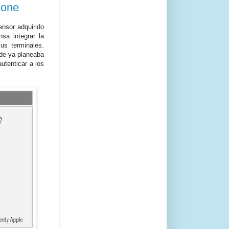
hone
nsor adquirido
sa integrar la
us terminales.
de ya planeaba
utenticar a los