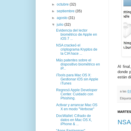
►
octubre
(32)
►
septiembre
(35)
►
agosto
(31)
▼
julio
(32)
Evidencia del lector
biométrico de Apple en
iOS 7 ...
NSA crackeó el
criptograma Kryptos de
la CIA hace ...
Más patentes sobre el
dispositivo biométrico en
Al fina
iP...
donde p
iTools para Mac OS X:
están d
Gestionar iOS sin Apple
iTunes
Regresó Apple Developer
a las
0:
Center. Cuidado con
Phishing.
Etiquet
Activar y arrancar Mac OS
X en modo "Verbose"
MARTES,
DocWallet: Cifrado de
datos en Mac OS X,
NSA 
iPhone & ...
"Apps Fantasmas"