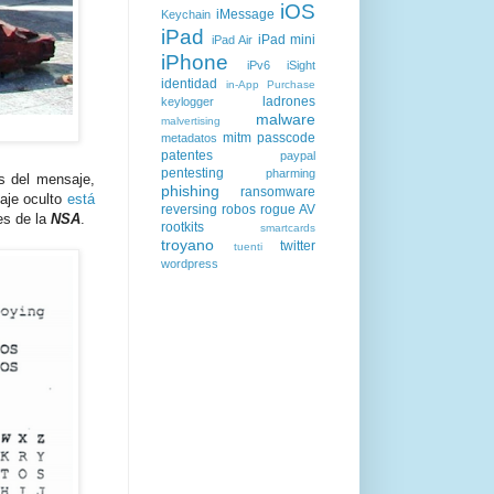
iOS
iMessage
Keychain
iPad
iPad mini
iPad Air
iPhone
iPv6
iSight
identidad
in-App Purchase
ladrones
keylogger
malware
malvertising
mitm
passcode
metadatos
patentes
paypal
pentesting
pharming
s del mensaje,
phishing
ransomware
aje oculto
está
reversing
robos
rogue AV
es de la
NSA
.
rootkits
smartcards
troyano
twitter
tuenti
wordpress