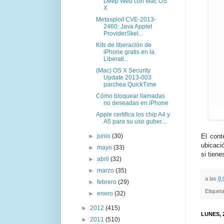
Deep Web con Mac OS
X
Metasploit CVE-2013-
2460: Java Applet
ProviderSkel...
Kits de liberación de
iPhone gratis en la
Liberati...
(Mac) OS X Security
Update 2013-003
parchea QuickTime
Cómo bloquear llamadas
no deseadas en iPhone
Apple certifica los chip A4 y
A5 para su uso guber...
►
junio
(30)
El cont
ubicació
►
mayo
(33)
si tien
►
abril
(32)
►
marzo
(35)
a las
8:
►
febrero
(29)
Etiquet
►
enero
(32)
►
2012
(415)
LUNES, 
►
2011
(510)