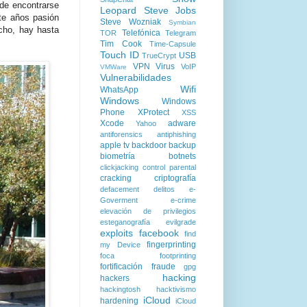
de encontrarse
Leopard
Steve Jobs
nte años pasión
Steve Wozniak
Symbian
cho, hay hasta
Telefónica
TOR
Telegram
Tim Cook
Time-Capsule
Touch ID
USB
TrueCrypt
VPN
Virus
VoIP
VMWare
Vulnerabilidades
Wifi
WhatsApp
Windows
Windows
Phone
XProtect
XSS
Xcode
adware
Yahoo
antiforensics
antiphishing
apple tv
backdoor
backup
biometría
botnets
clickjacking
control parental
cracking
criptografía
defacement
delitos
e-
Goverment
e-crime
elevación de privilegios
esteganografía
evilgrade
exploits
facebook
find
fingerprinting
my Device
foca
footprinting
fortificación
fraude
gpg
hacking
hackers
hackingtosh
hacktivismo
iCloud
hardening
iCloud