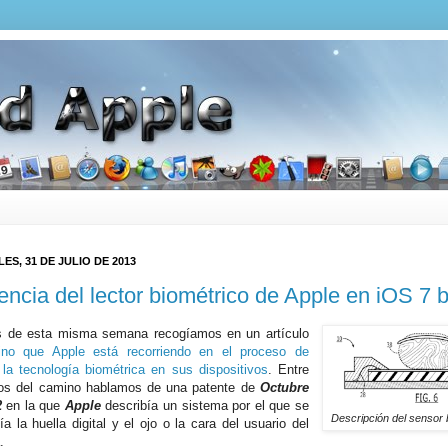
ES, 31 DE JULIO DE 2013
encia del lector biométrico de Apple en iOS 7 
s de esta misma semana recogíamos en un artículo
no que Apple está recorriendo en el proceso de
r la tecnología biométrica en sus dispositivos
. Entre
os del camino hablamos de una patente de
Octubre
2
en la que
Apple
describía un sistema por el que se
Descripción del sensor 
a la huella digital y el ojo o la cara del usuario del
.