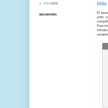
Más 
►
2010
(203)
El pasa
SEGUIDORES
junto 
compañí
Para en
introduc
usuarios