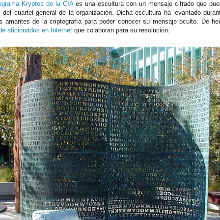
tograma Kryptos de la CIA
es una escultura con un mensaje cifrado que pue
e del cuartel general de la organización. Dicha escultura ha levantado dura
os amantes de la criptografía para poder conocer su mensaje oculto. De he
de aficionados en Internet
que colaboran para su resolución.