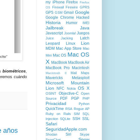
my iPhone
Firefox
Firefox
Firewall
Firewire
GPRS
OS
Google
GPS
Gmail
GSM
Google Chrome
Hacked
Historia
Humor
IMEI
Jailbreak
Java
Javascript
Juegos
Joomla!
Latch
Juice Jacking
Lion
Leopard
Linux
MDM
Mac App Store
Mac
Mac OS
Mac OS
Mini
echo"
X
MacBook
MacBook Air
MacBook Pro
Macintosh
as
biométricos
,
Mail
Maps
Macintosh II
Veremos cuándo
Mavericks
Metasploit
Microsoft
Mountain
Lion
OS X
NFC
Nokia
Objective-C
OSINT
Open
PDF
PGP
Source
PHP
Privacidad
Python
QuickTime
RSA
Rogue AP
Ruby on Rails
SIM
SQL
SSH
SSL
Injection
SQLite
Safari
e años
SeguridadApple.com
Siri
Shodan
Skype
Snow
SnapChat