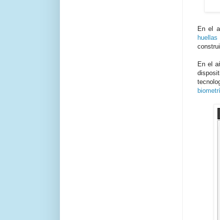
En el 
huellas
construi
En el 
disposi
tecnol
biometr