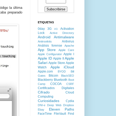
ódigo la última
taba preparado
ETIQUETAS
0day
3G
Activation
4G
Lock
Active Directory
Android
Antimalware
Antivirus
Antirootkits
Análisis forense
Apache
App Store
Apple Care
Apple I
Apple Configurator
Apple ID
Apple
Apple II
Safari
Apple Store
Apple
Apple iCloud
Watch
Apple.com
BYOD
Bill
Bitcoin
Gates
BlackSEO
Blackberry
Bluetooth
Boot
COCOA
Camp
CSRF
Certificados Digitales
Cifrado
Cloud
Computing
Curiosidades
Cydia
DNI-e
Deep Web
Dropbox
Eleven Paths
Ebay
FaceTime
FileVault
Find