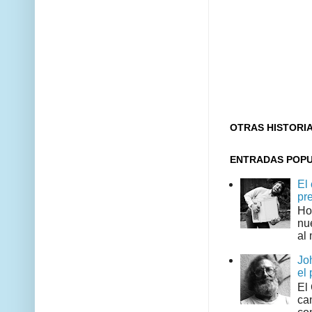
OTRAS HISTORI
ENTRADAS POP
El
pr
Ho
nu
al 
Jo
el 
El
can