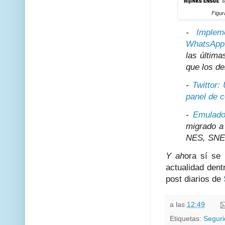
Figur
-
Implem
WhatsApp
las última
que los d
-
Twittor:
panel de c
-
Emulado
migrado a
NES, SNES
Y ah
ora sí se
actualidad den
post diarios de
a las
12:49
Etiquetas:
Segur