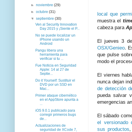
►
noviembre
(29)
►
octubre
(31)
local que permi
▼
septiembre
(30)
muestra el
tim
Ven al Security Innovation
cabeza para
Ap
Day 2015 y ¡Siente el P...
No se puede localizar un
iPhone usando un
El jueves 3 d
Android
OSX/Genieo
. E
Pangu libera una
que pulse sobr
herramienta para
verificar si tu ...
modo el proceso
Fue Noticia en Seguridad
Apple: 14 al 27 de
Septie...
El viernes hab
Do it Yourself: Sustituir el
nunca dejan ind
DVD por un SSD en
de detección 
Mac...
pueda salvar v
Primer ataque cibernético
en el AppStore apunta a
emergencias ant
...
iOS 9.0.1 publicado para
corregir primeros bugs
El sábado com
de...
el versionado 
Actualizaciones de
sus productos
,
seguridad de XCode 7,