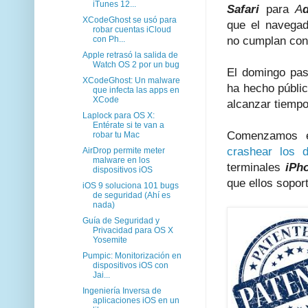
iTunes 12...
Safari
para
A
XCodeGhost se usó para
que el navegad
robar cuentas iCloud
con Ph...
no cumplan con
Apple retrasó la salida de
Watch OS 2 por un bug
El domingo pa
XCodeGhost: Un malware
ha hecho públi
que infecta las apps en
XCode
alcanzar tiemp
Laplock para OS X:
Entérate si te van a
Comenzamos 
robar tu Mac
crashear los d
AirDrop permite meter
malware en los
terminales
iPh
dispositivos iOS
que ellos sopor
iOS 9 soluciona 101 bugs
de seguridad (Ahí es
nada)
Guía de Seguridad y
Privacidad para OS X
Yosemite
Pumpic: Monitorización en
dispositivos iOS con
Jai...
Ingeniería Inversa de
aplicaciones iOS en un