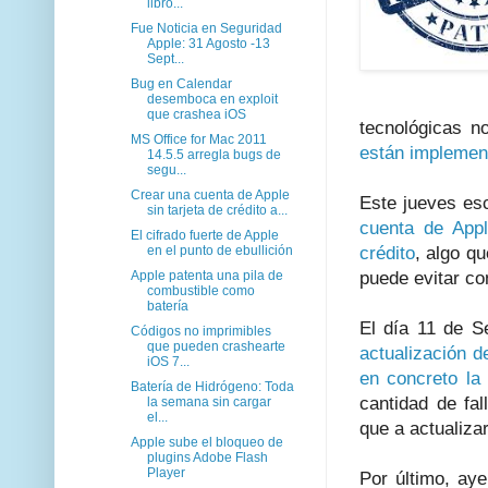
libro...
Fue Noticia en Seguridad
Apple: 31 Agosto -13
Sept...
Bug en Calendar
desemboca en exploit
que crashea iOS
tecnológicas n
MS Office for Mac 2011
están implemen
14.5.5 arregla bugs de
segu...
Crear una cuenta de Apple
Este jueves e
sin tarjeta de crédito a...
cuenta de Appl
El cifrado fuerte de Apple
en el punto de ebullición
crédito
, algo q
Apple patenta una pila de
puede evitar co
combustible como
batería
El día 11 de S
Códigos no imprimibles
que pueden crashearte
actualización 
iOS 7...
en concreto la 
Batería de Hidrógeno: Toda
cantidad de fa
la semana sin cargar
el...
que a actualiza
Apple sube el bloqueo de
plugins Adobe Flash
Player
Por último, ay