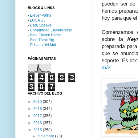
pueden ser de 
BLOGS & LINKS
hemos preparad
-
ElevenPaths
hoy para que el
-
LUCA D3
-
Data Speaks
-
Comunidad ElevenPaths
Comenzamos e
-
Blog Eleven Paths
sobre la
Key
-
Blog Think Big
-
El Lado del Mal
preparada para
que se anuncia
PÁGINAS VISTAS
soporte. Es dec
más
.
1
4
0
8
3
3
0
7
ARCHIVO DEL BLOG
►
2019
(304)
►
2018
(342)
►
2017
(355)
►
2016
(357)
▼
2015
(358)
►
diciembre
(23)