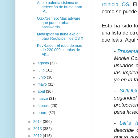
Apple patenta sistema de
reinicia iOS
. E
detección de humo para
como se puede v
iP...
OSX/Genieo: Más adware
que puede robarte
Esto ha sido l
passwords
una lista de ot
Metasploit ya tiene exploit
para Rootpipe II de OS X
que leáis. Aquí 
KeyRaider: El robo de más
de 220.000 cuentas de
-
Presenta
Ap...
Mobile Co
►
agosto
(32)
usuarios e
►
julio
(31)
las imple
►
junio
(30)
ya en la f
►
mayo
(31)
-
SUIDGu
►
abril
(30)
segurid
►
marzo
(31)
proteccio
►
febrero
(28)
pena la le
►
enero
(32)
►
2014
(366)
-
Let´s t
►
2013
(382)
describe 
►
2012
(415)
nuevo dis