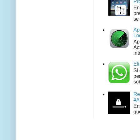
Pr
En
pr
se 
Ap
Lo
Ap
Act
int
El
Si
pe
sob
Re
#A
En 
que