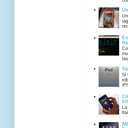
co
Un
Un
la
rec
Ex
Re
Co
in
las
Sa
Si
ro
iPh
Có
iO
La
ll
[W