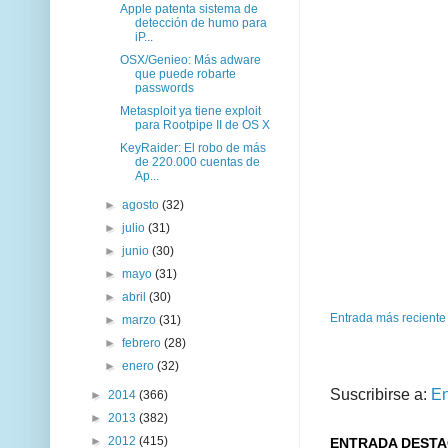
Apple patenta sistema de
detección de humo para
iP...
OSX/Genieo: Más adware
que puede robarte
passwords
Metasploit ya tiene exploit
para Rootpipe II de OS X
KeyRaider: El robo de más
de 220.000 cuentas de
Ap...
►
agosto
(32)
►
julio
(31)
►
junio
(30)
►
mayo
(31)
►
abril
(30)
Entrada más reciente
►
marzo
(31)
►
febrero
(28)
►
enero
(32)
Suscribirse a:
En
►
2014
(366)
►
2013
(382)
►
2012
(415)
ENTRADA DEST