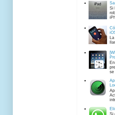
Sa
Si
ro
iPh
Có
iO
La
ll
[W
Pr
En
pr
se 
Ap
Lo
Ap
Act
int
El
Si