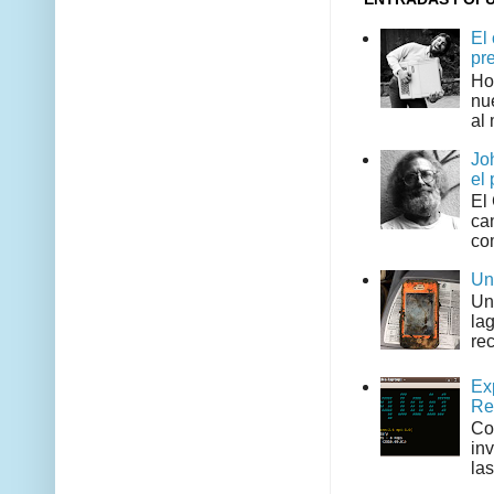
El
pr
Ho
nu
al 
Jo
el 
El
can
co
Un
Un
la
rec
Ex
Re
Co
in
las