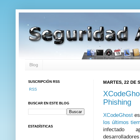
Blog
SUSCRIPCIÓN RSS
MARTES, 22 DE 
RSS
XCodeGhost
Phishing
BUSCAR EN ESTE BLOG
XCodeGhost
es
los últimos tie
ESTADÍSTICAS
infectado a
desarrolladore