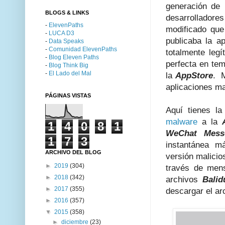
generación de 
BLOGS & LINKS
desarrollad
-
ElevenPaths
modificado qu
-
LUCA D3
publicaba la ap
-
Data Speaks
-
Comunidad ElevenPaths
totalmente legí
-
Blog Eleven Paths
perfecta en te
-
Blog Think Big
-
El Lado del Mal
la
AppStore
. M
aplicaciones ma
PÁGINAS VISTAS
Aquí tienes l
malware
a la
1
4
0
8
1
WeChat Mess
1
7
3
instantánea m
ARCHIVO DEL BLOG
versión malici
►
2019
(304)
través de mens
►
2018
(342)
archivos
Bali
►
2017
(355)
descargar el a
►
2016
(357)
▼
2015
(358)
►
diciembre
(23)