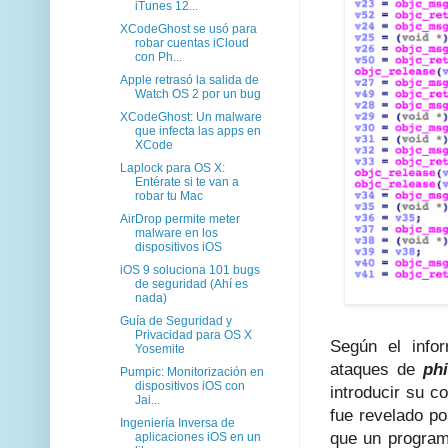
iTunes 12...
XCodeGhost se usó para
robar cuentas iCloud
con Ph...
Apple retrasó la salida de
Watch OS 2 por un bug
XCodeGhost: Un malware
que infecta las apps en
XCode
Laplock para OS X:
Entérate si te van a
robar tu Mac
AirDrop permite meter
malware en los
dispositivos iOS
iOS 9 soluciona 101 bugs
de seguridad (Ahí es
nada)
Guía de Seguridad y
Privacidad para OS X
Según el info
Yosemite
ataques de
ph
Pumpic: Monitorización en
dispositivos iOS con
introducir su c
Jai...
fue revelado po
Ingeniería Inversa de
que un program
aplicaciones iOS en un