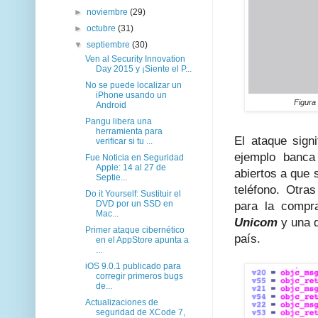
►
noviembre
(29)
►
octubre
(31)
▼
septiembre
(30)
Ven al Security Innovation
Day 2015 y ¡Siente el P...
No se puede localizar un
iPhone usando un
Figura
Android
Pangu libera una
herramienta para
El ataque sign
verificar si tu ...
ejemplo banca
Fue Noticia en Seguridad
Apple: 14 al 27 de
abiertos a que 
Septie...
teléfono. Otras
Do it Yourself: Sustituir el
DVD por un SSD en
para la compra
Mac...
Unicom
y una 
Primer ataque cibernético
país.
en el AppStore apunta a
...
iOS 9.0.1 publicado para
corregir primeros bugs
de...
Actualizaciones de
seguridad de XCode 7,