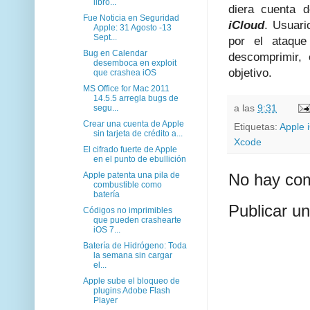
libro...
diera cuenta d
Fue Noticia en Seguridad
iCloud
. Usuari
Apple: 31 Agosto -13
Sept...
por el ataqu
Bug en Calendar
descomprimir,
desemboca en exploit
objetivo.
que crashea iOS
MS Office for Mac 2011
14.5.5 arregla bugs de
a las
9:31
segu...
Crear una cuenta de Apple
Etiquetas:
Apple 
sin tarjeta de crédito a...
Xcode
El cifrado fuerte de Apple
en el punto de ebullición
Apple patenta una pila de
No hay com
combustible como
batería
Publicar u
Códigos no imprimibles
que pueden crashearte
iOS 7...
Batería de Hidrógeno: Toda
la semana sin cargar
el...
Apple sube el bloqueo de
plugins Adobe Flash
Player