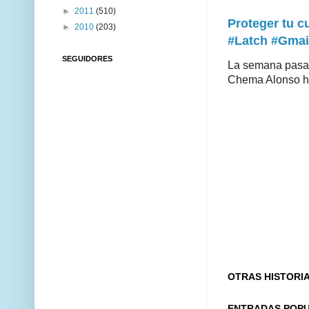
►
2011
(510)
Proteger tu 
►
2010
(203)
#Latch #Gmai
SEGUIDORES
La semana pasad
Chema Alonso hiz
OTRAS HISTORI
ENTRADAS POP