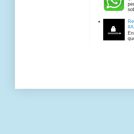
pe
sob
Re
#A
En 
que