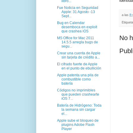
identid
libro...
Fue Noticia en Seguridad
Apple: 31 Agosto -13
a las
8:
Sept...
Etiquet
Bug en Calendar
desemboca en exploit
que crashea iOS
No h
MS Office for Mac 2011
14.5.5 arregla bugs de
segu...
Publ
Crear una cuenta de Apple
sin tarjeta de crédito a...
El cifrado fuerte de Apple
en el punto de ebullición
Apple patenta una pila de
combustible como
batería
Códigos no imprimibles
que pueden crashearte
iOS 7...
Batería de Hidrógeno: Toda
la semana sin cargar
el...
Apple sube el bloqueo de
plugins Adobe Flash
Player