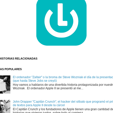
HISTORIAS RELACIONADAS
AS POPULARES
El ordenador "Zaltair" o la broma de Steve Wozniak el día de la presentaci
(que hasta Steve Jobs se creyó)
Hoy vamos a hablaros de una divertida historia protagonizada por nuest
Wozniak . El ordenador Apple II se presentó al me...
John Drapper "Capitán Crunch", el hacker del silbato que programó el p
de textos para Apple II desde la cárcel
El Capitán Crunch y los fundadores de Apple tienen una gran cantidad d
historias que vivieron juntos, sobre todo al comienz...