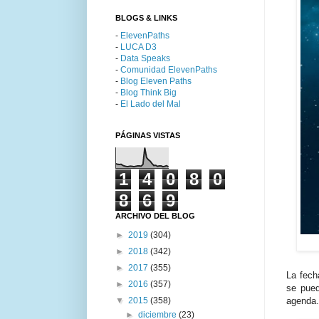
BLOGS & LINKS
-
ElevenPaths
-
LUCA D3
-
Data Speaks
-
Comunidad ElevenPaths
-
Blog Eleven Paths
-
Blog Think Big
-
El Lado del Mal
PÁGINAS VISTAS
1
4
0
8
0
8
6
9
ARCHIVO DEL BLOG
►
2019
(304)
►
2018
(342)
►
2017
(355)
La fech
►
2016
(357)
se pued
▼
2015
(358)
agenda.
►
diciembre
(23)