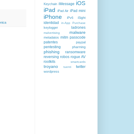
iOS
iMessage
Keychain
iPad
iPad mini
iPad Air
iPhone
iPv6
iSight
ónica
identidad
in-App Purchase
ladrones
keylogger
malware
malvertising
mitm
passcode
metadatos
patentes
paypal
pentesting
pharming
phishing
ransomware
reversing
robos
rogue AV
rootkits
smartcards
troyano
twitter
tuenti
wordpress