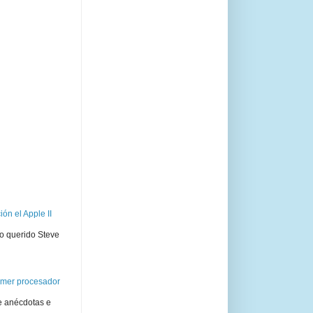
ón el Apple II
ro querido Steve
rimer procesador
e anécdotas e