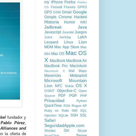
my iPhone
Firefox
Firefox
Firewall
Firewire
GPRS
OS
Google
GPS
Gmail
GSM
Google Chrome
Hacked
Historia
Humor
IMEI
Jailbreak
Java
Javascript
Juegos
Joomla!
Latch
Juice Jacking
Lion
Leopard
Linux
MDM
Mac App Store
Mac
Mac OS
Mac OS
Mini
X
MacBook
MacBook Air
MacBook Pro
Macintosh
Mail
Maps
Macintosh II
Mavericks
Metasploit
Microsoft
Mountain
Lion
OS X
NFC
Nokia
Objective-C
OSINT
Open
PDF
PGP
Source
PHP
Privacidad
Python
QuickTime
RSA
Rogue AP
Ruby on Rails
SIM
SQL
SSH
SSL
Injection
SQLite
kel
fundador y
Safari
 Pablo Pérez
,
SeguridadApple.com
 Alliances and
Siri
Shodan
Skype
n la oferta de
Snow
SnapChat