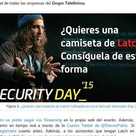
ad de todas las empresas del
Grupo Telefónica
.
Figura 3:
¿Quieres una camiseta de Latch? Llévatela así en el Security Innovation Day 
to se podrá seguir vía Streaming
en la propia web del evento. Además, 
ento en tiempo real a través de la
Cuenta Twitter de @ElevenPaths
. Si
registrarte
cuanto antes. Además, a los asistentes que tengan Latch en