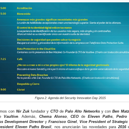
Figura 2: Agenda del Security Innovation Day 2015
emos con
Nir Zuk
fundador y
CTO
de
Palo Alto Networks
y con
Ben Matz
de
Vaultive
. Además,
Chema Alonso
,
CEO
de
Eleven Paths
,
Pedro
ss Development Director
y
Francisco Ginel
,
Vice President of Strategic
resident Eleven Paths Brasil
, nos anunciarán las novedades para
2016
e