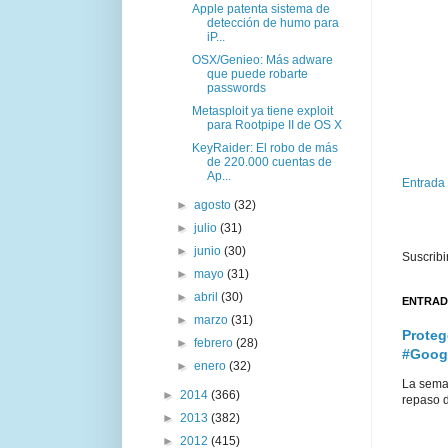
Apple patenta sistema de
detección de humo para
iP...
OSX/Genieo: Más adware
que puede robarte
passwords
Metasploit ya tiene exploit
para Rootpipe II de OS X
KeyRaider: El robo de más
de 220.000 cuentas de
Ap...
Entrada
►
agosto
(32)
►
julio
(31)
►
junio
(30)
Suscribi
►
mayo
(31)
►
abril
(30)
ENTRAD
►
marzo
(31)
Proteg
►
febrero
(28)
#Goog
►
enero
(32)
La sema
►
2014
(366)
repaso d
►
2013
(382)
►
2012
(415)