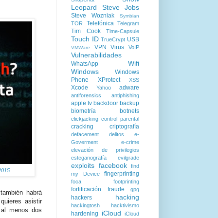
Leopard
Steve Jobs
Steve Wozniak
Symbian
Telefónica
TOR
Telegram
Tim Cook
Time-Capsule
Touch ID
USB
TrueCrypt
VPN
Virus
VoIP
VMWare
Vulnerabilidades
Wifi
WhatsApp
Windows
Windows
Phone
XProtect
XSS
Xcode
adware
Yahoo
antiforensics
antiphishing
apple tv
backdoor
backup
biometría
botnets
clickjacking
control parental
cracking
criptografía
defacement
delitos
e-
Goverment
e-crime
elevación de privilegios
esteganografía
evilgrade
exploits
facebook
find
2015
fingerprinting
my Device
foca
footprinting
fortificación
fraude
gpg
también habrá
hacking
hackers
 quieres asistir
hackingtosh
hacktivismo
 al menos dos
iCloud
hardening
iCloud