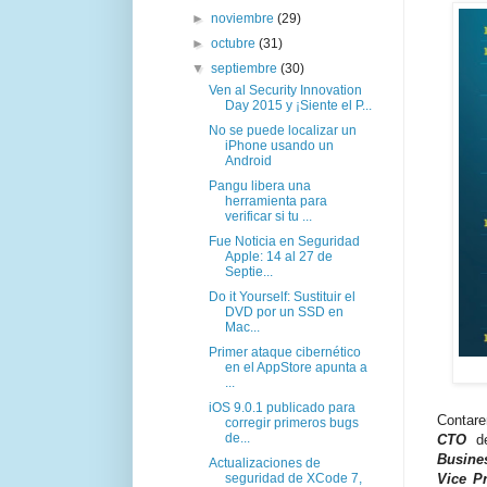
►
noviembre
(29)
►
octubre
(31)
▼
septiembre
(30)
Ven al Security Innovation
Day 2015 y ¡Siente el P...
No se puede localizar un
iPhone usando un
Android
Pangu libera una
herramienta para
verificar si tu ...
Fue Noticia en Seguridad
Apple: 14 al 27 de
Septie...
Do it Yourself: Sustituir el
DVD por un SSD en
Mac...
Primer ataque cibernético
en el AppStore apunta a
...
iOS 9.0.1 publicado para
Contar
corregir primeros bugs
de...
CTO
Busine
Actualizaciones de
Vice P
seguridad de XCode 7,