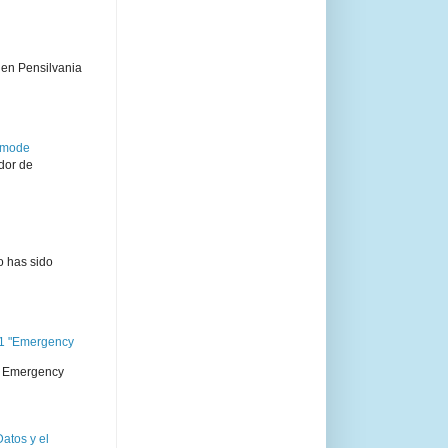
 en Pensilvania
semode
dor de
o has sido
11 "Emergency
 " Emergency
atos y el