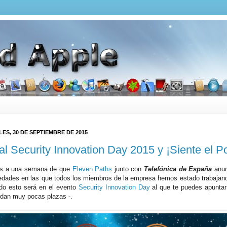
ES, 30 DE SEPTIEMBRE DE 2015
al Security Innovation Day 2015 y ¡Siente el P
s a una semana de que
Eleven Paths
junto con
Telefónica de España
anun
edades en las que todos los miembros de la empresa hemos estado trabajand
do esto será en el evento
Security Innovation Day
al que te puedes apuntar
dan muy pocas plazas -.