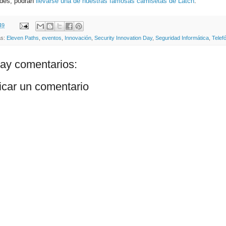
ades, podrán
llevarse una de nuestras famosas camisetas de Latch
.
49
as:
Eleven Paths
,
eventos
,
Innovación
,
Security Innovation Day
,
Seguridad Informática
,
Telef
ay comentarios:
icar un comentario