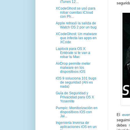
iTunes 12...
segurid
XCodeGhost se usó para
robar cuentas iCloud
con Ph...
Apple retrasó la salida de
Watch OS 2 por un bug
XCodeGhost: Un malware
que infecta las apps en
XCode
Laplock para OS X:
Entérate si te van a
robar tu Mac
AirDrop permite meter
malware en los
dispositivos iOS
iOS 9 soluciona 101 bugs
de seguridad (Ahí es
nada)
Guía de Seguridad y
Privacidad para OS X
Yosemite
Pumpic: Monitorización en
dispositivos iOS con
El
even
Jai...
seguimi
Ingeniería Inversa de
debes
aplicaciones iOS en un