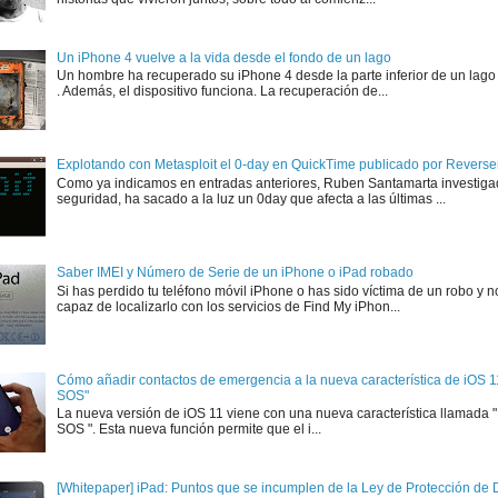
Un iPhone 4 vuelve a la vida desde el fondo de un lago
Un hombre ha recuperado su iPhone 4 desde la parte inferior de un lago
. Además, el dispositivo funciona. La recuperación de...
Explotando con Metasploit el 0-day en QuickTime publicado por Rever
Como ya indicamos en entradas anteriores, Ruben Santamarta investiga
seguridad, ha sacado a la luz un 0day que afecta a las últimas ...
Saber IMEI y Número de Serie de un iPhone o iPad robado
Si has perdido tu teléfono móvil iPhone o has sido víctima de un robo y n
capaz de localizarlo con los servicios de Find My iPhon...
Cómo añadir contactos de emergencia a la nueva característica de iOS 
SOS"
La nueva versión de iOS 11 viene con una nueva característica llamada
SOS ". Esta nueva función permite que el i...
[Whitepaper] iPad: Puntos que se incumplen de la Ley de Protección de D