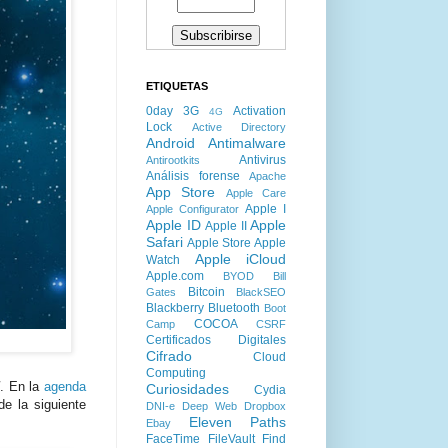
ETIQUETAS
0day
3G
Activation
4G
Lock
Active Directory
Android
Antimalware
Antivirus
Antirootkits
Análisis forense
Apache
App Store
Apple Care
Apple I
Apple Configurator
Apple ID
Apple
Apple II
Safari
Apple Store
Apple
Apple iCloud
Watch
Apple.com
BYOD
Bill
Bitcoin
Gates
BlackSEO
Blackberry
Bluetooth
Boot
COCOA
Camp
CSRF
Certificados Digitales
Cifrado
Cloud
Computing
5
. En la
agenda
Curiosidades
Cydia
de la siguiente
DNI-e
Deep Web
Dropbox
Eleven Paths
Ebay
FaceTime
FileVault
Find