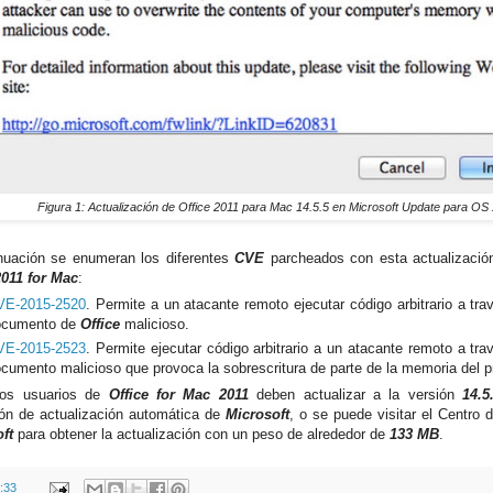
Figura 1: Actualización de Office 2011 para Mac 14.5.5 en Microsoft Update para OS
nuación se enumeran los diferentes
CVE
parcheados con esta actualizaci
2011 for Mac
:
VE-2015-2520
. Permite a un atacante remoto ejecutar código arbitrario a tr
ocumento de
Office
malicioso.
VE-2015-2523
. Permite ejecutar código arbitrario a un atacante remoto a tr
cumento malicioso que provoca la sobrescritura de parte de la memoria del 
los usuarios de
Office for Mac 2011
deben actualizar a la versión
14.5
ión de actualización automática de
Microsoft
, o se puede visitar el Centro
ft
para obtener la actualización con un peso de alrededor de
133 MB
.
:33