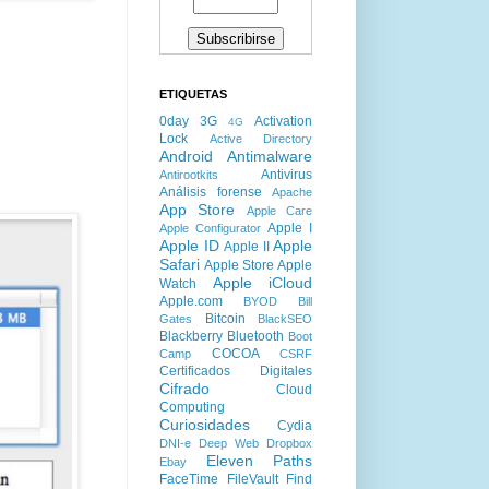
ETIQUETAS
0day
3G
Activation
4G
Lock
Active Directory
Android
Antimalware
Antivirus
Antirootkits
Análisis forense
Apache
App Store
Apple Care
Apple I
Apple Configurator
Apple ID
Apple
Apple II
Safari
Apple Store
Apple
Apple iCloud
Watch
Apple.com
BYOD
Bill
Bitcoin
Gates
BlackSEO
Blackberry
Bluetooth
Boot
COCOA
Camp
CSRF
Certificados Digitales
Cifrado
Cloud
Computing
Curiosidades
Cydia
DNI-e
Deep Web
Dropbox
Eleven Paths
Ebay
FaceTime
FileVault
Find