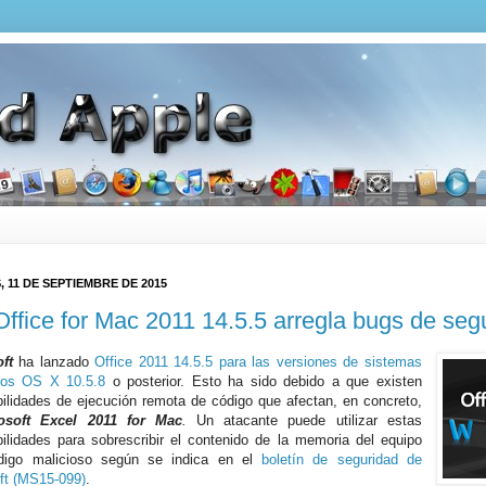
, 11 DE SEPTIEMBRE DE 2015
ffice for Mac 2011 14.5.5 arregla bugs de seg
ft
ha lanzado
Office 2011 14.5.5 para las versiones de sistemas
vos OS X 10.5.8
o posterior. Esto ha sido debido a que existen
bilidades de ejecución remota de código que afectan, en concreto,
osoft Excel 2011 for Mac
.
Un atacante puede utilizar estas
bilidades para sobrescribir el contenido de la memoria del equipo
digo malicioso según se indica en el
boletín de seguridad de
ft (MS15-099)
.