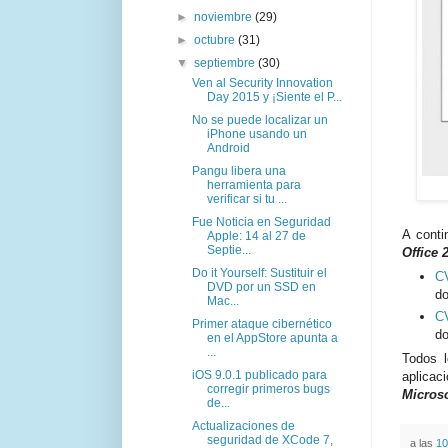
►
noviembre
(29)
►
octubre
(31)
▼
septiembre
(30)
Ven al Security Innovation
Day 2015 y ¡Siente el P...
No se puede localizar un
iPhone usando un
Android
Pangu libera una
herramienta para
verificar si tu ...
Fue Noticia en Seguridad
A conti
Apple: 14 al 27 de
Septie...
Office 
Do it Yourself: Sustituir el
C
DVD por un SSD en
d
Mac...
C
Primer ataque cibernético
do
en el AppStore apunta a
...
Todos 
iOS 9.0.1 publicado para
aplicac
corregir primeros bugs
Microso
de...
Actualizaciones de
seguridad de XCode 7,
a las
10