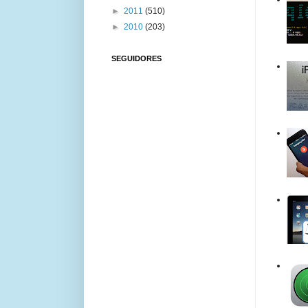
►
2011
(510)
►
2010
(203)
SEGUIDORES