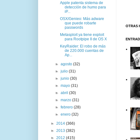
Apple patenta sistema de
detección de humo para
iP...
OSX/Genieo: Más adware
que puede robarte
OTRAS 
passwords
Metasploit ya tiene exploit
para Rootpipe II de OS X
ENTRAD
KeyRaider: El robo de más
de 220.000 cuentas de
Ap...
►
agosto
(32)
►
julio
(31)
►
junio
(30)
►
mayo
(31)
►
abril
(30)
►
marzo
(31)
►
febrero
(28)
►
enero
(32)
►
2014
(366)
►
2013
(382)
►
2012
(415)