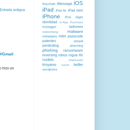
iOS
iMessage
Keychain
iPad
Entrada antigua
iPad mini
iPad Air
iPhone
iPv6
iSight
identidad
in-App Purchase
ladrones
keylogger
malware
malvertising
mitm
passcode
metadatos
patentes
paypal
pentesting
pharming
phishing
ransomware
 #Gmail
reversing
robos
rogue AV
rootkits
smartcards
troyano
twitter
tuenti
o hizo un
wordpress