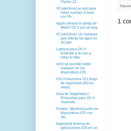
iTunes 12...
Etiquet
XCodeGhost se usó para
robar cuentas iCloud
con Ph...
1 co
Apple retrasó la salida de
Watch OS 2 por un bug
XCodeGhost: Un malware
que infecta las apps en
XCode
Laplock para OS X:
Entérate si te van a
robar tu Mac
AirDrop permite meter
malware en los
dispositivos iOS
iOS 9 soluciona 101 bugs
de seguridad (Ahí es
nada)
Guía de Seguridad y
Privacidad para OS X
Yosemite
Pumpic: Monitorización en
dispositivos iOS con
Jai...
Ingeniería Inversa de
aplicaciones iOS en un