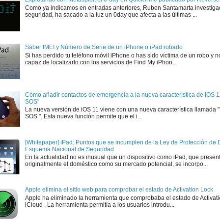
Como ya indicamos en entradas anteriores, Ruben Santamarta investiga
seguridad, ha sacado a la luz un 0day que afecta a las últimas ...
Saber IMEI y Número de Serie de un iPhone o iPad robado
Si has perdido tu teléfono móvil iPhone o has sido víctima de un robo y n
capaz de localizarlo con los servicios de Find My iPhon...
Cómo añadir contactos de emergencia a la nueva característica de iOS 
SOS"
La nueva versión de iOS 11 viene con una nueva característica llamada
SOS ". Esta nueva función permite que el i...
[Whitepaper] iPad: Puntos que se incumplen de la Ley de Protección de D
Esquema Nacional de Seguridad
En la actualidad no es inusual que un dispositivo como iPad, que presen
originalmente el doméstico como su mercado potencial, se incorpo...
Apple elimina el sitio web para comprobar el estado de Activation Lock
Apple ha eliminado la herramienta que comprobaba el estado de Activat
iCloud . La herramienta permitía a los usuarios introdu...