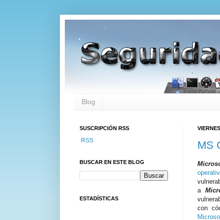
Blog
SUSCRIPCIÓN RSS
VIERNES
RSS
MS O
BUSCAR EN ESTE BLOG
Microso
operati
vulnera
a
Micr
ESTADÍSTICAS
vulnera
con có
Microso