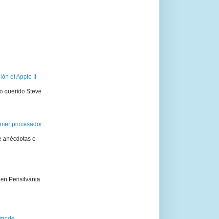
ón el Apple II
ro querido Steve
rimer procesador
e anécdotas e
 en Pensilvania
semode