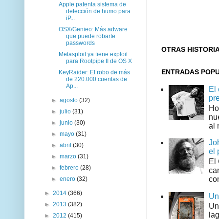
Apple patenta sistema de
detección de humo para
iP...
OSX/Genieo: Más adware
que puede robarte
passwords
OTRAS HISTORI
Metasploit ya tiene exploit
para Rootpipe II de OS X
ENTRADAS POP
KeyRaider: El robo de más
de 220.000 cuentas de
Ap...
El
pr
►
agosto
(32)
Ho
►
julio
(31)
nu
►
junio
(30)
al 
►
mayo
(31)
Jo
►
abril
(30)
el 
►
marzo
(31)
El
►
febrero
(28)
can
co
►
enero
(32)
►
2014
(366)
Un
►
2013
(382)
Un
la
►
2012
(415)