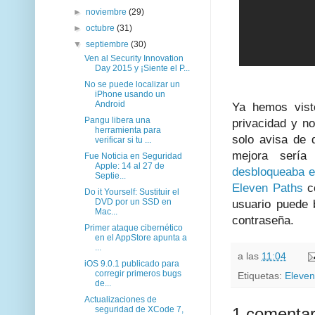
►
noviembre
(29)
►
octubre
(31)
▼
septiembre
(30)
Ven al Security Innovation
Day 2015 y ¡Siente el P...
No se puede localizar un
iPhone usando un
Android
Ya hemos vist
Pangu libera una
privacidad y no
herramienta para
solo avisa de 
verificar si tu ...
mejora sería
Fue Noticia en Seguridad
Apple: 14 al 27 de
desbloqueaba 
Septie...
Eleven Paths
c
Do it Yourself: Sustituir el
DVD por un SSD en
usuario puede 
Mac...
contraseña.
Primer ataque cibernético
en el AppStore apunta a
...
a las
11:04
iOS 9.0.1 publicado para
corregir primeros bugs
Etiquetas:
Eleven
de...
Actualizaciones de
seguridad de XCode 7,
1 comentar