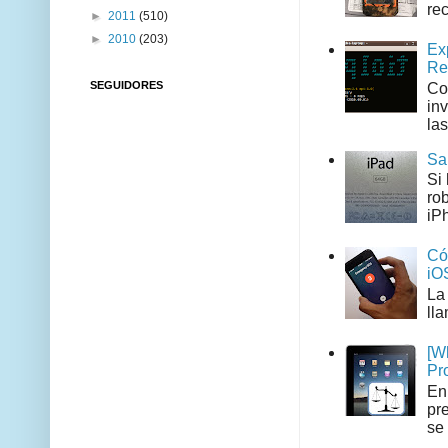
rec
►
2011
(510)
►
2010
(203)
Ex
Re
SEGUIDORES
Co
in
las
Sa
Si
ro
iPh
Có
iO
La
ll
[W
Pr
En
pr
se 