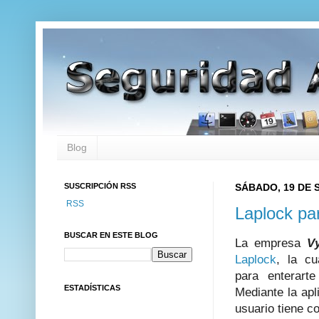
Blog
SUSCRIPCIÓN RSS
SÁBADO, 19 DE 
RSS
Laplock pa
BUSCAR EN ESTE BLOG
La empresa
V
Laplock
, la c
para enterar
ESTADÍSTICAS
Mediante la apl
usuario tiene c