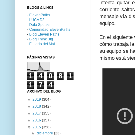
intenta quitar 
BLOGS & LINKS
corriente salta
-
ElevenPaths
mensaje vía dis
-
LUCA D3
equipo.
-
Data Speaks
-
Comunidad ElevenPaths
-
Blog Eleven Paths
En el siguiente
-
Blog Think Big
cómo trabaja la
-
El Lado del Mal
su equipo se ha
mismo está sie
PÁGINAS VISTAS
1
4
0
8
1
1
7
4
ARCHIVO DEL BLOG
►
2019
(304)
►
2018
(342)
►
2017
(355)
►
2016
(357)
▼
2015
(358)
►
diciembre
(23)