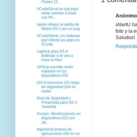
iTunes 12...
XCodeGhost se usó para
robar cuentas iCloud
Anónimo
con Ph...
iAlertU h
Apple retrasó la salida de
Watch OS 2 por un bug
foto y la 
XCodeGhost: Un malware
Saludos!
que infecta las apps en
XCode
Respond
Laplock para OS X:
Entérate si te van a
robar tu Mac
AirDrop permite meter
malware en los
dispositivos iOS
iOS 9 soluciona 101 bugs
de seguridad (Ahí es
nada)
Guía de Seguridad y
Privacidad para OS X
Yosemite
Pumpic: Monitorización en
dispositivos iOS con
Jai...
Ingeniería Inversa de
aplicaciones iOS en un