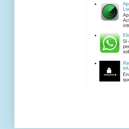
Ap
Lo
Ap
Act
int
El
Si
pe
sob
Re
#A
En 
que