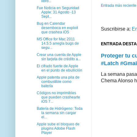
libro...
Entrada más reciente
Fue Noticia en Seguridad
Apple: 31 Agosto -13
Sept...
Bug en Calendar
desemboca en exploit
Suscribirse a:
En
que crashea iOS
MS Office for Mac 2011
14.5.5 arregla bugs de
ENTRADA DEST
segu...
Crear una cuenta de Apple
Proteger tu 
sin tarjeta de crédito a...
#Latch #Gmai
El cifrado fuerte de Apple
en el punto de ebullición
La semana pasad
Apple patenta una pila de
Chema Alonso hiz
combustible como
batería
Códigos no imprimibles
que pueden crashearte
iOS 7...
Batería de Hidrógeno: Toda
la semana sin cargar
el...
Apple sube el bloqueo de
plugins Adobe Flash
Player