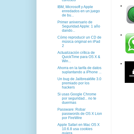
IBM, Microsoft y Apple
enredados en un juego
de bu...
Primer aniversario de
Seguridad Apple: 1 año
dando...
Cómo reproducir un CD de
música original en iPad
2
Actualización crítica de
QuickTime para OS X &
Win...
Ahorra en la tarifa de datos
suplantando a iPhone ...
Un bug de JailbreakMe 3.0
premiado por los
hackers
Si usas Google Chrome
por seguridad... no te
duermas
Passware: Robar
passwords de OS X Lion
por FireWire
Apple Safari en Mac OS X
10.6.8 usa cookies
quiera...