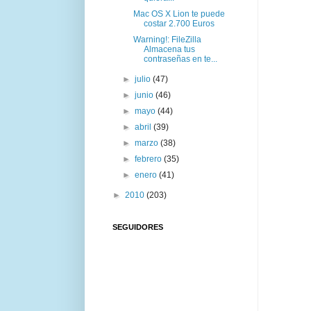
Mac OS X Lion te puede
costar 2.700 Euros
Warning!: FileZilla
Almacena tus
contraseñas en te...
►
julio
(47)
►
junio
(46)
►
mayo
(44)
►
abril
(39)
►
marzo
(38)
►
febrero
(35)
►
enero
(41)
►
2010
(203)
SEGUIDORES