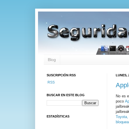
Blog
SUSCRIPCIÓN RSS
LUNES, 
RSS
Appl
BUSCAR EN ESTE BLOG
No es e
poco
Ap
jailbrea
jailbre
ESTADÍSTICAS
Toyota,
bloquea