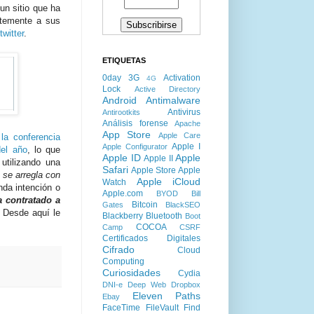
 un sitio que ha
ntemente a sus
witter
.
ETIQUETAS
0day
3G
Activation
4G
Lock
Active Directory
Android
Antimalware
Antivirus
Antirootkits
Análisis forense
Apache
App Store
Apple Care
a conferencia
Apple I
Apple Configurator
del año
, lo que
Apple ID
Apple
Apple II
utilizando una
Safari
Apple Store
Apple
 se arregla con
Apple iCloud
Watch
nda intención o
Apple.com
BYOD
Bill
 contratado a
Bitcoin
Gates
BlackSEO
. Desde aquí le
Blackberry
Bluetooth
Boot
COCOA
Camp
CSRF
Certificados Digitales
Cifrado
Cloud
Computing
Curiosidades
Cydia
DNI-e
Deep Web
Dropbox
Eleven Paths
Ebay
FaceTime
FileVault
Find