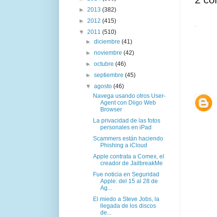
►
2013
(382)
►
2012
(415)
▼
2011
(510)
►
diciembre
(41)
►
noviembre
(42)
►
octubre
(46)
►
septiembre
(45)
▼
agosto
(46)
Navega usando otros User-
Agent con Diigo Web
Browser
La privacidad de las fotos
personales en iPad
Scammers están haciendo
Phishing a iCloud
Apple contrata a Comex, el
creador de JailbreakMe
Fue noticia en Seguridad
Apple: del 15 al 28 de
Ag...
El miedo a Steve Jobs, la
llegada de los discos
de...