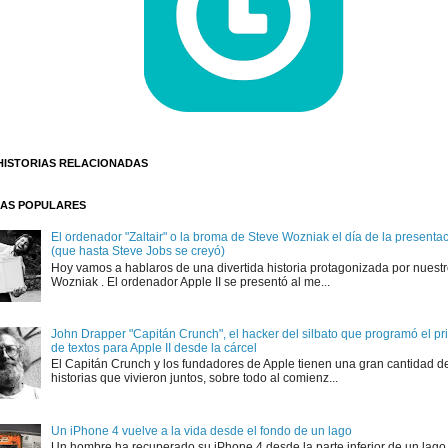
HISTORIAS RELACIONADAS
AS POPULARES
El ordenador "Zaltair" o la broma de Steve Wozniak el día de la presentaci
(que hasta Steve Jobs se creyó)
Hoy vamos a hablaros de una divertida historia protagonizada por nuest
Wozniak . El ordenador Apple II se presentó al me...
John Drapper "Capitán Crunch", el hacker del silbato que programó el p
de textos para Apple II desde la cárcel
El Capitán Crunch y los fundadores de Apple tienen una gran cantidad d
historias que vivieron juntos, sobre todo al comienz...
Un iPhone 4 vuelve a la vida desde el fondo de un lago
Un hombre ha recuperado su iPhone 4 desde la parte inferior de un lago