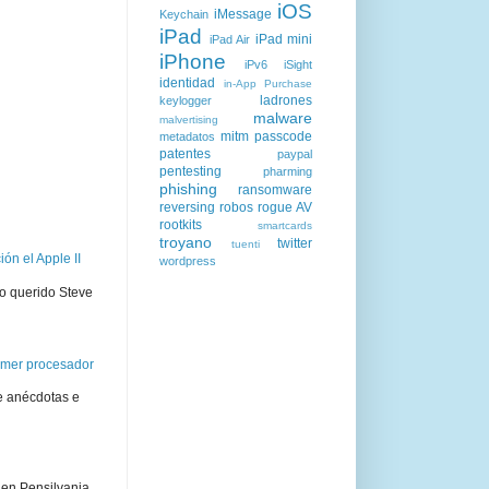
iOS
iMessage
Keychain
iPad
iPad mini
iPad Air
iPhone
iPv6
iSight
identidad
in-App Purchase
ladrones
keylogger
malware
malvertising
mitm
passcode
metadatos
patentes
paypal
pentesting
pharming
phishing
ransomware
reversing
robos
rogue AV
rootkits
smartcards
troyano
twitter
tuenti
ón el Apple II
wordpress
ro querido Steve
rimer procesador
e anécdotas e
 en Pensilvania