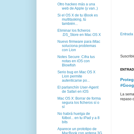
Otro hackeo más a una
web de Apple (y van..)
Si el OS X de tu iBook es
multitasking, tú
también...
Eliminar los ficheros
Entrada
.DS_Store en Mac OS X
Nuevo firmware para iMac
soluciona problemas
con Lion
Suscribi
Notes Secure: Cifra tus
notas en iOS con
Blowfish
ENTRAD
Serio bug en Mac OS X
Lion permite
Proteg
autenticarse po...
#Goog
El parlanchín User-Agent
de Safari en iOS
La sema
Mac OS X: Borrar de forma
repaso d
segura los ficheros sí o
sí
No habrá huelga de
fútbol... en tu iPad y a 8
bits
Aparece un prototipo de
MacBook con antena 3G