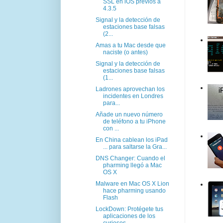
SSL en iOS previos a
4.3.5
Signal y la detección de
estaciones base falsas
(2...
Amas a tu Mac desde que
naciste (o antes)
Signal y la detección de
estaciones base falsas
(1...
Ladrones aprovechan los
incidentes en Londres
para...
Añade un nuevo número
de teléfono a tu iPhone
con ...
En China cablean los iPad
... para saltarse la Gra...
DNS Changer: Cuando el
pharming llegó a Mac
OS X
Malware en Mac OS X Lion
hace pharming usando
Flash
LockDown: Protégete tus
aplicaciones de los
curiosos