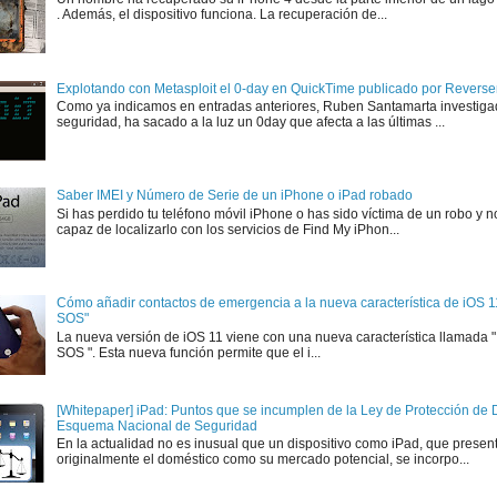
. Además, el dispositivo funciona. La recuperación de...
Explotando con Metasploit el 0-day en QuickTime publicado por Rever
Como ya indicamos en entradas anteriores, Ruben Santamarta investiga
seguridad, ha sacado a la luz un 0day que afecta a las últimas ...
Saber IMEI y Número de Serie de un iPhone o iPad robado
Si has perdido tu teléfono móvil iPhone o has sido víctima de un robo y n
capaz de localizarlo con los servicios de Find My iPhon...
Cómo añadir contactos de emergencia a la nueva característica de iOS 
SOS"
La nueva versión de iOS 11 viene con una nueva característica llamada
SOS ". Esta nueva función permite que el i...
[Whitepaper] iPad: Puntos que se incumplen de la Ley de Protección de D
Esquema Nacional de Seguridad
En la actualidad no es inusual que un dispositivo como iPad, que presen
originalmente el doméstico como su mercado potencial, se incorpo...