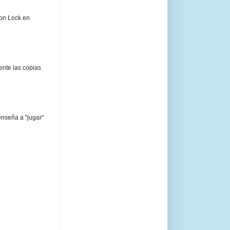
ion Lock en
ente las copias
enseña a "jugar"