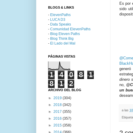
Es por 
BLOGS & LINKS
sido ut
disposi
-
ElevenPaths
-
LUCA D3
-
Data Speaks
-
Comunidad ElevenPaths
-
Blog Eleven Paths
-
Blog Think Big
-
El Lado del Mal
PÁGINAS VISTAS
@Come
BlackHa
generó 
1
4
0
8
1
estrate
dinero 
8
1
2
no,
@Co
un bue
ARCHIVO DEL BLOG
deseamo
►
2019
(304)
►
2018
(342)
a las
10
►
2017
(355)
Etiquet
►
2016
(357)
►
2015
(358)
2 co
►
2014
(366)