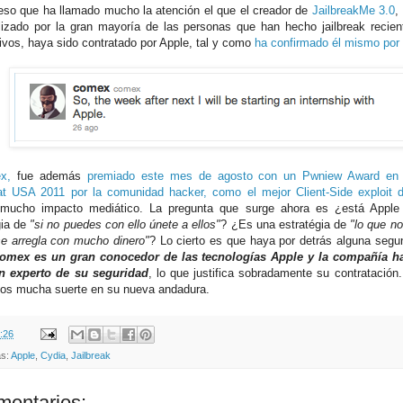
eso que ha llamado mucho la atención el que el creador de
JailbreakMe 3.0
,
ilizado por la gran mayoría de las personas que han hecho jailbreak recie
tivos, haya sido contratado por Apple, tal y como
ha confirmado él mismo por t
x,
fue además
premiado este mes de agosto con un Pwniew Award en l
t USA 2011 por la comunidad hacker, como el mejor Client-Side exploit 
mucho impacto mediático. La pregunta que surge ahora es ¿está Apple 
gia de
"si no puedes con ello únete a ellos"
? ¿Es una estratégia de
"lo que no
se arregla con mucho dinero"
? Lo cierto es que haya por detrás alguna segu
mex es un gran conocedor de las tecnologías Apple y la compañía ha
n experto de su seguridad
, lo que justifica sobradamente su contratación
s mucha suerte en su nueva andadura.
:26
as:
Apple
,
Cydia
,
Jailbreak
mentarios: