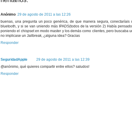
Anónimo
29 de agosto de 2011 a las 12:26
buenas, una pregunta un poco genérica, de que manera segura, conectaríais d
bluetooth, y si se van uniendo más IPADS(todos de la versión 2) Había pensad
poniendo el chispset en modo master y los demás como clientes, pero buscaba u
no implicase un Jailbreak, ¿alguna idea? Gracias
Responder
SeguridadApple
29 de agosto de 2011 a las 12:39
@anónimo, qué quieres compartir entre ellos? saludos!
Responder