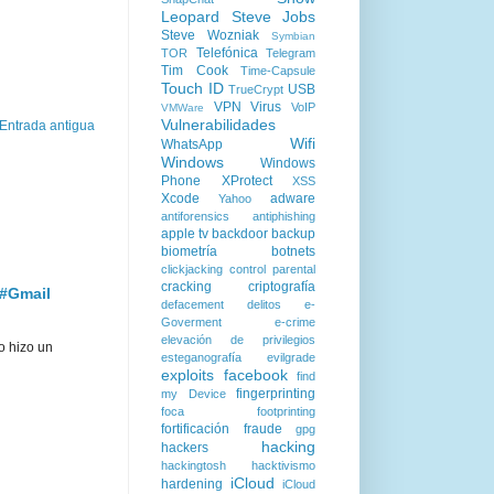
Leopard
Steve Jobs
Steve Wozniak
Symbian
Telefónica
TOR
Telegram
Tim Cook
Time-Capsule
Touch ID
USB
TrueCrypt
VPN
Virus
VoIP
VMWare
Vulnerabilidades
Entrada antigua
Wifi
WhatsApp
Windows
Windows
Phone
XProtect
XSS
Xcode
adware
Yahoo
antiforensics
antiphishing
apple tv
backdoor
backup
biometría
botnets
clickjacking
control parental
cracking
criptografía
 #Gmail
defacement
delitos
e-
Goverment
e-crime
elevación de privilegios
o hizo un
esteganografía
evilgrade
exploits
facebook
find
fingerprinting
my Device
foca
footprinting
fortificación
fraude
gpg
hacking
hackers
hackingtosh
hacktivismo
iCloud
hardening
iCloud