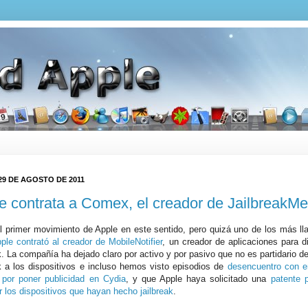
29 DE AGOSTO DE 2011
e contrata a Comex, el creador de JailbreakMe
l primer movimiento de Apple en este sentido, pero quizá uno de los más l
ple contrató al creador de MobileNotifier
, un creador de aplicaciones para d
k. La compañía ha dejado claro por activo y por pasivo que no es partidario de
ak a los dispositivos e incluso hemos visto episodios de
desencuentro con 
 por poner publicidad en Cydia
, y que Apple haya solicitado una
patente 
r los dispositivos que hayan hecho jailbreak
.