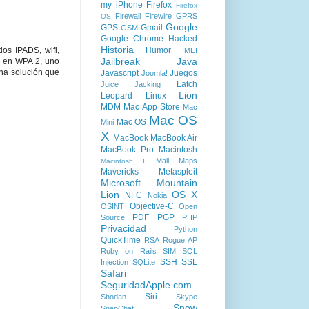
my iPhone
Firefox
Firefox
Firewall
Firewire
GPRS
OS
Google
GPS
Gmail
GSM
Google Chrome
Hacked
Historia
os IPADS, wifi,
Humor
IMEI
Jailbreak
Java
o en WPA 2, uno
na solución que
Javascript
Juegos
Joomla!
Latch
Juice Jacking
Lion
Leopard
Linux
MDM
Mac App Store
Mac
Mac OS
Mac OS
Mini
X
MacBook
MacBook Air
MacBook Pro
Macintosh
Mail
Maps
Macintosh II
Mavericks
Metasploit
Microsoft
Mountain
Lion
OS X
NFC
Nokia
Objective-C
OSINT
Open
PDF
PGP
Source
PHP
Privacidad
Python
QuickTime
RSA
Rogue AP
Ruby on Rails
SIM
SQL
SSH
SSL
Injection
SQLite
Safari
SeguridadApple.com
Siri
Shodan
Skype
Snow
SnapChat