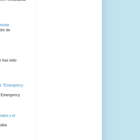
semode
dor de
o has sido
11 "Emergency
 " Emergency
atos y el
taba