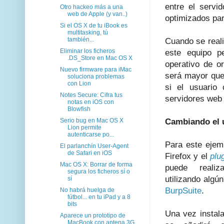
entre el servid
Otro hackeo más a una
web de Apple (y van..)
optimizados par
Si el OS X de tu iBook es
multitasking, tú
también...
Cuando se real
Eliminar los ficheros
este equipo p
.DS_Store en Mac OS X
operativo de or
Nuevo firmware para iMac
será mayor que 
soluciona problemas
con Lion
si el usuario 
Notes Secure: Cifra tus
servidores web 
notas en iOS con
Blowfish
Serio bug en Mac OS X
Cambiando el 
Lion permite
autenticarse po...
Para este ejem
El parlanchín User-Agent
de Safari en iOS
Firefox y el
plu
Mac OS X: Borrar de forma
puede realiz
segura los ficheros sí o
utilizando algú
sí
BurpSuite
.
No habrá huelga de
fútbol... en tu iPad y a 8
bits
Una vez instal
Aparece un prototipo de
MacBook con antena 3G