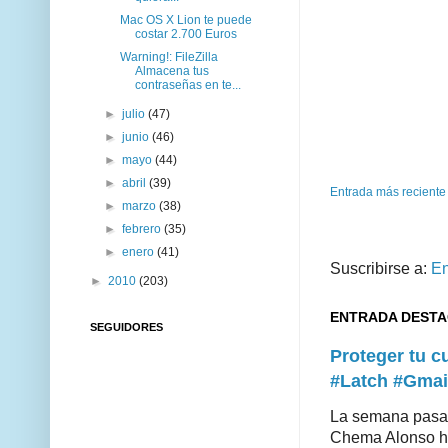
Mac OS X Lion te puede
costar 2.700 Euros
Warning!: FileZilla
Almacena tus
contraseñas en te...
►
julio
(47)
►
junio
(46)
►
mayo
(44)
►
abril
(39)
Entrada más reciente
►
marzo
(38)
►
febrero
(35)
►
enero
(41)
Suscribirse a:
En
►
2010
(203)
ENTRADA DEST
SEGUIDORES
Proteger tu 
#Latch #Gmai
La semana pasad
Chema Alonso hiz