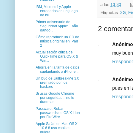
a las
13:30
IBM, Microsoft y Apple
enredados en un juego
Etiquetas:
3G
,
Fi
de bu...
Primer aniversario de
Seguridad Apple: 1 año
2 comentar
dando...
Cómo reproducir un CD de
música original en iPad
Anónimo
2
Actualización crítica de
muy bueno
QuickTime para OS X &
Win...
Respond
Ahorra en la tarifa de datos
suplantando a iPhone ...
Un bug de JailbreakMe 3.0
Anónimo
premiado por los
hackers
pues en l
Si usas Google Chrome
Respond
por seguridad... no te
duermas
Passware: Robar
passwords de OS X Lion
por FireWire
Apple Safari en Mac OS X
10.6.8 usa cookies
quiera...