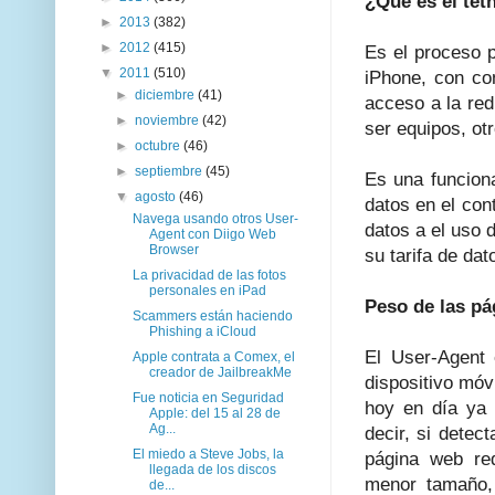
¿Qué es el tet
►
2013
(382)
►
2012
(415)
Es el proceso p
▼
2011
(510)
iPhone, con co
►
diciembre
(41)
acceso a la red
►
noviembre
(42)
ser equipos, ot
►
octubre
(46)
►
septiembre
(45)
Es una funciona
▼
agosto
(46)
datos en el con
Navega usando otros User-
datos a el uso 
Agent con Diigo Web
Browser
su tarifa de dat
La privacidad de las fotos
personales en iPad
Peso de las pá
Scammers están haciendo
Phishing a iCloud
El User-Agent 
Apple contrata a Comex, el
creador de JailbreakMe
dispositivo móv
Fue noticia en Seguridad
hoy en día ya 
Apple: del 15 al 28 de
Ag...
decir, si detec
El miedo a Steve Jobs, la
página web red
llegada de los discos
menor tamaño,
de...