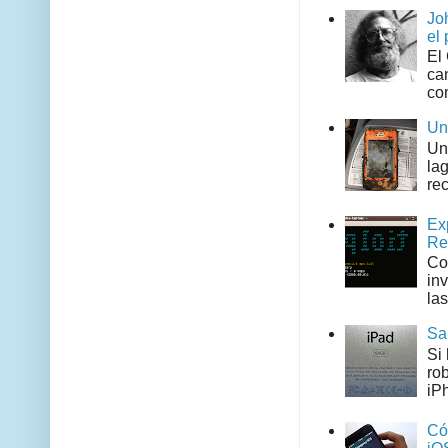
Jo
el 
El
can
co
Un
Un
la
rec
Ex
Re
Co
in
las
Sa
Si
ro
iPh
Có