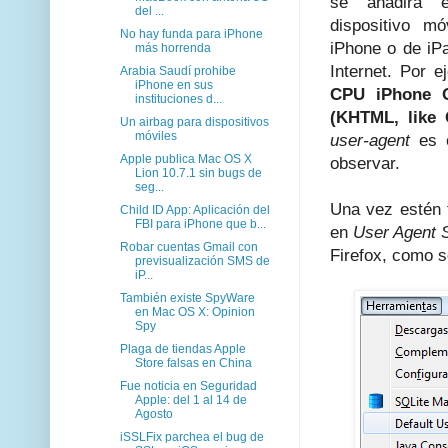
se añadirá 
del ...
dispositivo mó
No hay funda para iPhone
iPhone o de iP
más horrenda
Internet. Por 
Arabia Saudí prohibe
iPhone en sus
CPU iPhone O
instituciones d...
(KHTML, like 
Un airbag para dispositivos
móviles
user-agent
es e
Apple publica Mac OS X
observar.
Lion 10.7.1 sin bugs de
seg...
Una vez estén 
Child ID App: Aplicación del
FBI para iPhone que b...
en
User Agent 
Robar cuentas Gmail con
Firefox, como s
previsualización SMS de
iP...
También existe SpyWare
en Mac OS X: Opinion
Spy
Plaga de tiendas Apple
Store falsas en China
Fue noticia en Seguridad
Apple: del 1 al 14 de
Agosto
iSSLFix parchea el bug de