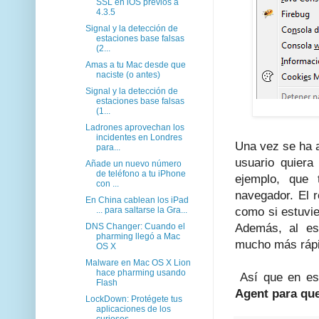
SSL en iOS previos a
4.3.5
Signal y la detección de
estaciones base falsas
(2...
Amas a tu Mac desde que
naciste (o antes)
Signal y la detección de
estaciones base falsas
(1...
Ladrones aprovechan los
incidentes en Londres
Una vez se ha a
para...
usuario quiera 
Añade un nuevo número
de teléfono a tu iPhone
ejemplo, que 
con ...
navegador. El r
En China cablean los iPad
... para saltarse la Gra...
como si estuvier
DNS Changer: Cuando el
Además, al es
pharming llegó a Mac
mucho más rápi
OS X
Malware en Mac OS X Lion
hace pharming usando
Así que en es
Flash
Agent para que
LockDown: Protégete tus
aplicaciones de los
curiosos