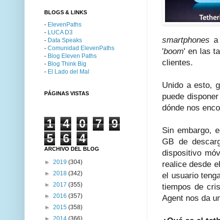
BLOGS & LINKS
-
ElevenPaths
-
LUCA D3
smartphones
a 
-
Data Speaks
-
Comunidad ElevenPaths
'
boom
' en las 
-
Blog Eleven Paths
clientes.
-
Blog Think Big
-
El Lado del Mal
Unido a esto, g
PÁGINAS VISTAS
puede disponer 
dónde nos enco
1
4
0
7
9
Sin embargo, e
5
6
4
GB de descarga
ARCHIVO DEL BLOG
dispositivo móv
►
2019
(304)
realice desde e
►
2018
(342)
el usuario teng
►
2017
(355)
tiempos de cris
►
2016
(357)
Agent nos da un
►
2015
(358)
►
2014
(366)