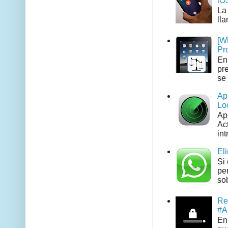
iO
La
ll
[W
Pr
En
pr
se 
Ap
Lo
Ap
Act
int
El
Si
pe
sob
Re
#A
En 