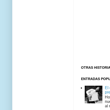
OTRAS HISTORI
ENTRADAS POP
El
pr
Ho
nu
al 