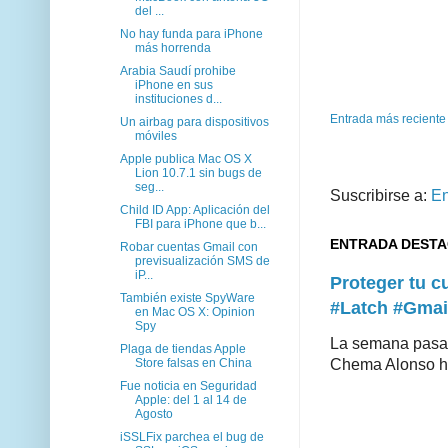
del ...
No hay funda para iPhone
más horrenda
Arabia Saudí prohibe
iPhone en sus
instituciones d...
Entrada más reciente
Un airbag para dispositivos
móviles
Apple publica Mac OS X
Lion 10.7.1 sin bugs de
seg...
Suscribirse a:
En
Child ID App: Aplicación del
FBI para iPhone que b...
ENTRADA DEST
Robar cuentas Gmail con
previsualización SMS de
iP...
Proteger tu 
También existe SpyWare
#Latch #Gmai
en Mac OS X: Opinion
Spy
La semana pasad
Plaga de tiendas Apple
Store falsas en China
Chema Alonso hiz
Fue noticia en Seguridad
Apple: del 1 al 14 de
Agosto
iSSLFix parchea el bug de