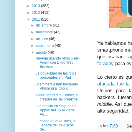
►
2013
(382)
►
2012
(415)
▼
2011
(510)
►
diciembre
(41)
►
noviembre
(42)
►
octubre
(46)
Ya habíamos hab
►
septiembre
(45)
smartphone muc
▼
agosto
(46)
que usaban
ca
Navega usando otros User-
Agent con Diigo Web
faraday
para evi
Browser
La privacidad de las fotos
Lo cierto es qu
personales en iPad
atacada fue la
Scammers están haciendo
Phishing a iCloud
Unidos para l
Apple contrata a Comex, el
hackers fuera
creador de JailbreakMe
middle
. Así qu
Fue noticia en Seguridad
alta seguridad.
Apple: del 15 al 28 de
Ag...
El miedo a Steve Jobs, la
llegada de los discos
a las
7:30
de...