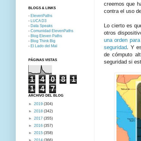
creemos que ha
BLOGS & LINKS
contra el uso d
-
ElevenPaths
-
LUCA D3
Lo cierto es qu
-
Data Speaks
-
Comunidad ElevenPaths
otros disposit
-
Blog Eleven Paths
una orden para 
-
Blog Think Big
-
El Lado del Mal
seguridad
. Y e
de cómputo alt
PÁGINAS VISTAS
seguridad si e
1
4
0
8
1
1
4
7
ARCHIVO DEL BLOG
►
2019
(304)
►
2018
(342)
►
2017
(355)
►
2016
(357)
►
2015
(358)
►
2014
(366)