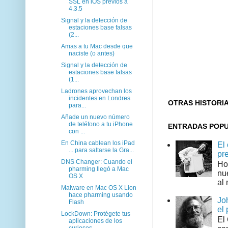
SSL en iOS previos a
4.3.5
Signal y la detección de
estaciones base falsas
(2...
Amas a tu Mac desde que
naciste (o antes)
Signal y la detección de
estaciones base falsas
(1...
Ladrones aprovechan los
incidentes en Londres
OTRAS HISTORI
para...
Añade un nuevo número
de teléfono a tu iPhone
ENTRADAS POP
con ...
En China cablean los iPad
El
... para saltarse la Gra...
pr
DNS Changer: Cuando el
Ho
pharming llegó a Mac
nu
OS X
al 
Malware en Mac OS X Lion
hace pharming usando
Jo
Flash
el 
LockDown: Protégete tus
El
aplicaciones de los
curiosos