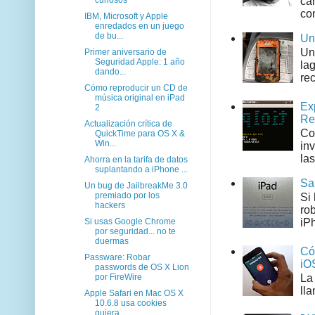
can
co
IBM, Microsoft y Apple
enredados en un juego
de bu...
Un
Un
Primer aniversario de
Seguridad Apple: 1 año
la
dando...
rec
Cómo reproducir un CD de
música original en iPad
Ex
2
Re
Actualización crítica de
Co
QuickTime para OS X &
Win...
in
las
Ahorra en la tarifa de datos
suplantando a iPhone ...
Sa
Un bug de JailbreakMe 3.0
premiado por los
Si
hackers
ro
Si usas Google Chrome
iPh
por seguridad... no te
duermas
Có
Passware: Robar
iO
passwords de OS X Lion
por FireWire
La
ll
Apple Safari en Mac OS X
10.6.8 usa cookies
quiera...