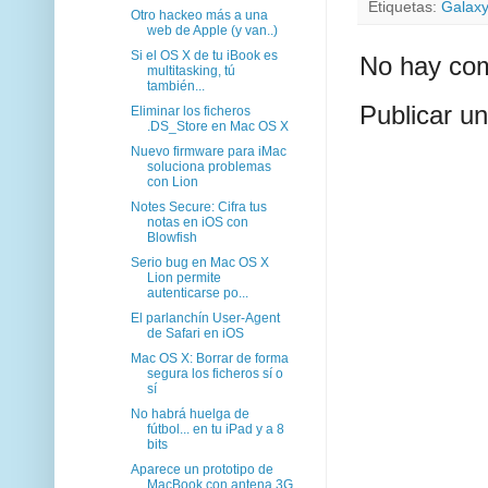
Etiquetas:
Galaxy
Otro hackeo más a una
web de Apple (y van..)
Si el OS X de tu iBook es
No hay com
multitasking, tú
también...
Publicar u
Eliminar los ficheros
.DS_Store en Mac OS X
Nuevo firmware para iMac
soluciona problemas
con Lion
Notes Secure: Cifra tus
notas en iOS con
Blowfish
Serio bug en Mac OS X
Lion permite
autenticarse po...
El parlanchín User-Agent
de Safari en iOS
Mac OS X: Borrar de forma
segura los ficheros sí o
sí
No habrá huelga de
fútbol... en tu iPad y a 8
bits
Aparece un prototipo de
MacBook con antena 3G