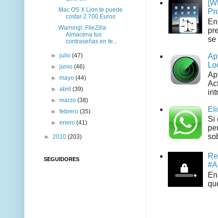
[W
Mac OS X Lion te puede
Pr
costar 2.700 Euros
En
Warning!: FileZilla
pr
Almacena tus
se 
contraseñas en te...
Ap
►
julio
(47)
Lo
►
junio
(46)
Ap
►
mayo
(44)
Act
►
abril
(39)
int
►
marzo
(38)
El
►
febrero
(35)
Si
►
enero
(41)
pe
sob
►
2010
(203)
Re
SEGUIDORES
#A
En 
que