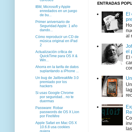
ENTRADAS POP
IBM, Microsoft y Apple
enredados en un juego
El
de bu...
pr
Primer aniversario de
Ho
Seguridad Apple: 1 año
dando...
nu
al 
Cómo reproducir un CD de
música original en iPad
2
Jo
el 
Actualización crítica de
QuickTime para OS X &
El
Win...
can
Ahorra en la tarifa de datos
co
suplantando a iPhone ...
Un bug de JailbreakMe 3.0
Un
premiado por los
Un
hackers
la
Si usas Google Chrome
rec
por seguridad... no te
duermas
Ex
Passware: Robar
Re
passwords de OS X Lion
por FireWire
Co
Apple Safari en Mac OS X
in
10.6.8 usa cookies
las
quiera...