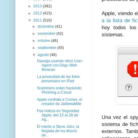
►
2013
(382)
Apple, viendo e
►
2012
(415)
a la lista de 
▼
2011
(510)
►
diciembre
(41)
hoy todos los
►
noviembre
(42)
sistemas.
►
octubre
(46)
►
septiembre
(45)
▼
agosto
(46)
Navega usando otros User-
Agent con Diigo Web
Browser
La privacidad de las fotos
personales en iPad
Scammers están haciendo
Phishing a iCloud
Apple contrata a Comex, el
creador de JailbreakMe
Fue noticia en Seguridad
Apple: del 15 al 28 de
Una vez el spy
Ag...
sistema de fic
El miedo a Steve Jobs, la
externos. Tamb
llegada de los discos
de...