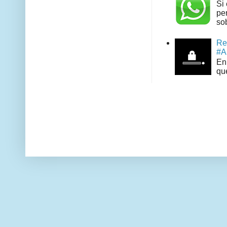
Si
pe
sob
Re
#A
En 
que