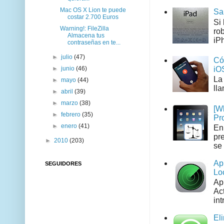
Mac OS X Lion te puede
Sa
costar 2.700 Euros
Si
Warning!: FileZilla
ro
Almacena tus
iPh
contraseñas en te...
►
julio
(47)
Có
►
junio
(46)
iO
La
►
mayo
(44)
ll
►
abril
(39)
►
marzo
(38)
[W
►
febrero
(35)
Pr
►
enero
(41)
En
pr
►
2010
(203)
se 
Ap
SEGUIDORES
Lo
Ap
Act
int
El