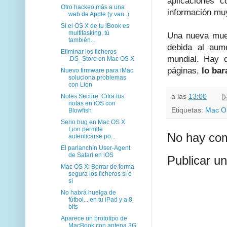
aplicaciones c
Otro hackeo más a una
información muy
web de Apple (y van..)
Si el OS X de tu iBook es
multitasking, tú
Una nueva mue
también...
debida al aum
Eliminar los ficheros
mundial. Hay 
.DS_Store en Mac OS X
páginas,
lo bar
Nuevo firmware para iMac
soluciona problemas
con Lion
a las
13:00
Notes Secure: Cifra tus
notas en iOS con
Etiquetas:
Mac O
Blowfish
Serio bug en Mac OS X
Lion permite
No hay com
autenticarse po...
El parlanchín User-Agent
de Safari en iOS
Publicar u
Mac OS X: Borrar de forma
segura los ficheros sí o
sí
No habrá huelga de
fútbol... en tu iPad y a 8
bits
Aparece un prototipo de
MacBook con antena 3G