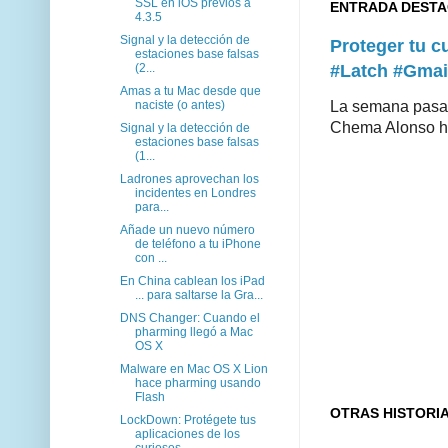
SSL en iOS previos a
ENTRADA DEST
4.3.5
Signal y la detección de
Proteger tu 
estaciones base falsas
(2...
#Latch #Gmai
Amas a tu Mac desde que
naciste (o antes)
La semana pasad
Chema Alonso hiz
Signal y la detección de
estaciones base falsas
(1...
Ladrones aprovechan los
incidentes en Londres
para...
Añade un nuevo número
de teléfono a tu iPhone
con ...
En China cablean los iPad
... para saltarse la Gra...
DNS Changer: Cuando el
pharming llegó a Mac
OS X
Malware en Mac OS X Lion
hace pharming usando
Flash
OTRAS HISTORI
LockDown: Protégete tus
aplicaciones de los
curiosos