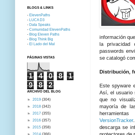
BLOGS & LINKS
-
ElevenPaths
-
LUCA D3
-
Data Speaks
-
Comunidad ElevenPaths
-
Blog Eleven Paths
información qu
-
Blog Think Big
la privacidad
-
El Lado del Mal
passwords envi
se catalogó co
PÁGINAS VISTAS
Distribución, 
1
4
0
8
1
9
8
2
Este spyware es
ARCHIVO DEL BLOG
Así, el usuario
que no visuali
►
2019
(304)
mayoría de la
►
2018
(342)
herramientas
►
2017
(355)
VersionTracker
►
2016
(357)
descarga se in
►
2015
(358)
protectores de 
►
2014
(366)