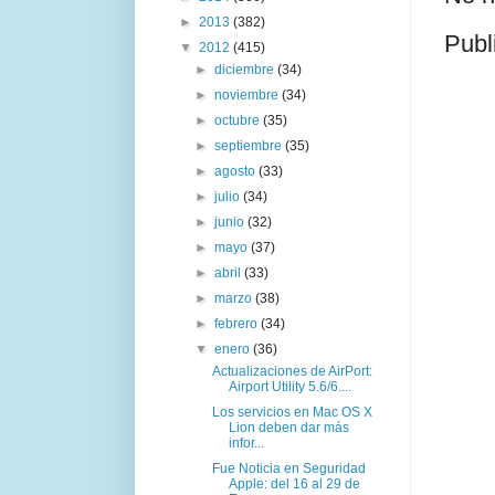
►
2013
(382)
Publ
▼
2012
(415)
►
diciembre
(34)
►
noviembre
(34)
►
octubre
(35)
►
septiembre
(35)
►
agosto
(33)
►
julio
(34)
►
junio
(32)
►
mayo
(37)
►
abril
(33)
►
marzo
(38)
►
febrero
(34)
▼
enero
(36)
Actualizaciones de AirPort:
Airport Utility 5.6/6....
Los servicios en Mac OS X
Lion deben dar más
infor...
Fue Noticia en Seguridad
Apple: del 16 al 29 de