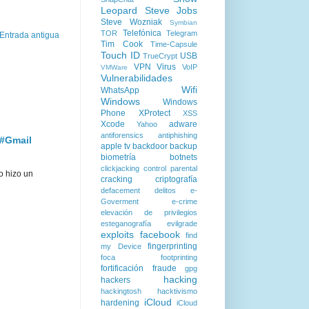
Leopard
Steve Jobs
Steve Wozniak
Symbian
Telefónica
TOR
Telegram
Entrada antigua
Tim Cook
Time-Capsule
Touch ID
USB
TrueCrypt
VPN
Virus
VoIP
VMWare
Vulnerabilidades
Wifi
WhatsApp
Windows
Windows
Phone
XProtect
XSS
Xcode
adware
Yahoo
antiforensics
antiphishing
 #Gmail
apple tv
backdoor
backup
biometría
botnets
clickjacking
control parental
o hizo un
cracking
criptografía
defacement
delitos
e-
Goverment
e-crime
elevación de privilegios
esteganografía
evilgrade
exploits
facebook
find
fingerprinting
my Device
foca
footprinting
fortificación
fraude
gpg
hacking
hackers
hackingtosh
hacktivismo
iCloud
hardening
iCloud