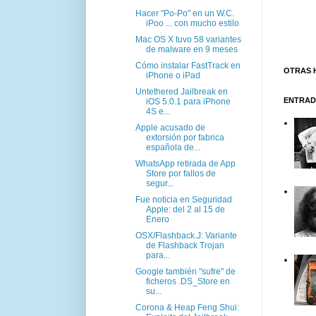
Hacer "Po-Po" en un W.C.
iPoo ... con mucho estilo
Mac OS X tuvo 58 variantes
de malware en 9 meses
Cómo instalar FastTrack en
OTRAS 
iPhone o iPad
Untethered Jailbreak en
ENTRAD
iOS 5.0.1 para iPhone
4S e...
Apple acusado de
extorsión por fabrica
española de...
WhatsApp retirada de App
Store por fallos de
segur...
Fue noticia en Seguridad
Apple: del 2 al 15 de
Enero
OSX/Flashback.J: Variante
de Flashback Trojan
para...
Google también "sufre" de
ficheros .DS_Store en
su...
Corona & Heap Feng Shui: