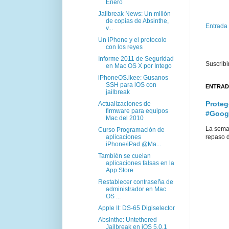
Enero
Jailbreak News: Un millón
de copias de Absinthe,
Entrada
v...
Un iPhone y el protocolo
con los reyes
Informe 2011 de Seguridad
Suscribi
en Mac OS X por Intego
iPhoneOS.ikee: Gusanos
SSH para iOS con
ENTRAD
jailbreak
Proteg
Actualizaciones de
firmware para equipos
#Goog
Mac del 2010
La sema
Curso Programación de
aplicaciones
repaso d
iPhone/iPad @Ma...
También se cuelan
aplicaciones falsas en la
App Store
Restablecer contraseña de
administrador en Mac
OS ...
Apple II: DS-65 Digiselector
Absinthe: Untethered
Jailbreak en iOS 5.0.1