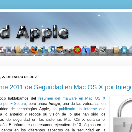
, 27 DE ENERO DE 2012
rme 2011 de Seguridad en Mac OS X por Integ
oco hablábamos del
resumen del malware en Mac OS X
do por F-Secure
, pero ahora
Intego
, una de las veteranas en
uridad de tecnologías Apple,
ha publicado un informe
que
a lo anterior y recoge su visión de lo que han sido los
mas de seguridad en los sistemas Mac OS X durante el
año. El informe es un resumen ejecutivo de 13 páginas en el
centra en los diferentes aspectos de la seguridad en la