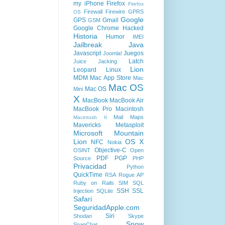
my iPhone
Firefox
Firefox
Firewall
Firewire
GPRS
OS
Google
GPS
Gmail
GSM
Google Chrome
Hacked
Historia
Humor
IMEI
Jailbreak
Java
Javascript
Juegos
Joomla!
Latch
Juice Jacking
Lion
Leopard
Linux
MDM
Mac App Store
Mac
Mac OS
Mac OS
Mini
X
MacBook
MacBook Air
MacBook Pro
Macintosh
Mail
Maps
Macintosh II
Mavericks
Metasploit
Microsoft
Mountain
Lion
OS X
NFC
Nokia
Objective-C
OSINT
Open
PDF
PGP
Source
PHP
Privacidad
Python
QuickTime
RSA
Rogue AP
Ruby on Rails
SIM
SQL
SSH
SSL
Injection
SQLite
Safari
SeguridadApple.com
Siri
Shodan
Skype
Snow
SnapChat