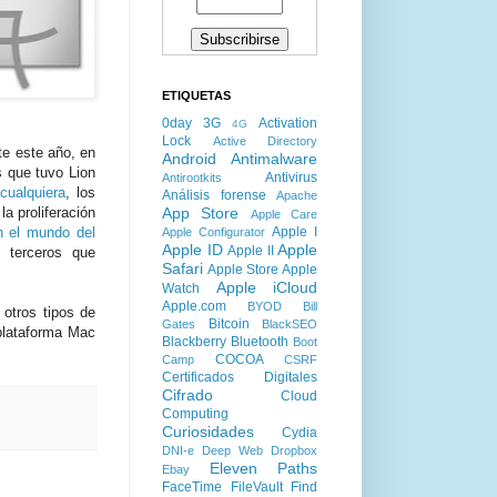
ETIQUETAS
0day
3G
Activation
4G
Lock
Active Directory
te este año, en
Android
Antimalware
s que tuvo Lion
Antivirus
Antirootkits
cualquiera
, los
Análisis forense
Apache
App Store
la proliferación
Apple Care
Apple I
n el mundo del
Apple Configurator
Apple ID
Apple
Apple II
 terceros que
Safari
Apple Store
Apple
Apple iCloud
Watch
Apple.com
BYOD
Bill
otros tipos de
Bitcoin
Gates
BlackSEO
 plataforma Mac
Blackberry
Bluetooth
Boot
COCOA
Camp
CSRF
Certificados Digitales
Cifrado
Cloud
Computing
Curiosidades
Cydia
DNI-e
Deep Web
Dropbox
Eleven Paths
Ebay
FaceTime
FileVault
Find