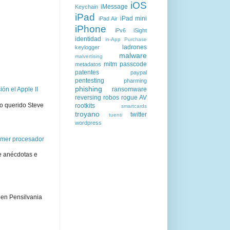
iOS
iMessage
Keychain
iPad
iPad mini
iPad Air
iPhone
iPv6
iSight
identidad
in-App Purchase
ladrones
keylogger
malware
malvertising
mitm
passcode
metadatos
patentes
paypal
pentesting
pharming
phishing
ransomware
ón el Apple II
reversing
robos
rogue AV
ro querido Steve
rootkits
smartcards
troyano
twitter
tuenti
wordpress
rimer procesador
e anécdotas e
 en Pensilvania