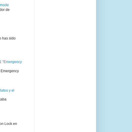
semode
dor de
o has sido
11 "Emergency
 " Emergency
atos y el
taba
ion Lock en