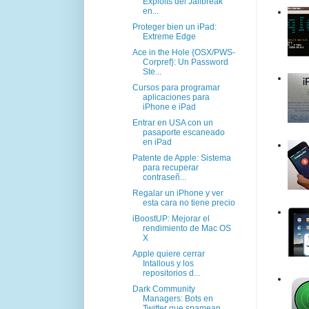
Exploits del Jailbreak
en...
Proteger bien un iPad:
Extreme Edge
Ace in the Hole {OSX/PWS-
Corpref}: Un Password
Ste...
Cursos para programar
aplicaciones para
iPhone e iPad
Entrar en USA con un
pasaporte escaneado
en iPad
Patente de Apple: Sistema
para recuperar
contraseñ...
Regalar un iPhone y ver
esta cara no tiene precio
iBoostUP: Mejorar el
rendimiento de Mac OS
X
Apple quiere cerrar
Intallous y los
repositorios d...
Dark Community
Managers: Bots en
Twitter que spamean