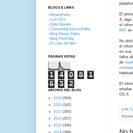
plataf
BLOGS & LINKS
El prim
-
ElevenPaths
X, algo
-
LUCA D3
-
Data Speaks
el info
-
Comunidad ElevenPaths
RAT
en 
-
Blog Eleven Paths
-
Blog Think Big
No obst
-
El Lado del Mal
el info
en sus 
PÁGINAS VISTAS
fallos 
de
expl
crimew
1
4
0
8
1
habitua
6
3
2
El info
estafas
ARCHIVO DEL BLOG
OS X.
►
2019
(304)
►
2018
(342)
a las
7:
►
2017
(355)
Etiquet
►
2016
(357)
►
2015
(358)
No h
►
2014
(366)