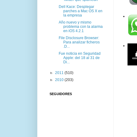
Dell Kace: Desplegar
parches a Mac OS X en
la empresa
Año nuevo y mismo
problema con la alarma
en iOS 4.2.1
File Disclosure Browser:
Para analizar ficheros
.D...
Fue noticia en Seguridad
Apple: del 18 al 31 de
Di...
►
2011
(510)
►
2010
(203)
SEGUIDORES