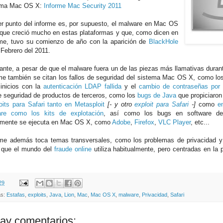
orma Mac OS X:
Informe Mac Security 2011
er punto del informe es, por supuesto, el malware en Mac OS
 que creció mucho en estas plataformas y que, como dicen en
rme, tuvo su comienzo de año con la aparición de
BlackHole
Febrero del 2011.
ante, a pesar de que el malware fuera un de las piezas más llamativas duran
rme también se citan los fallos de seguridad del sistema Mac OS X, como lo
inicios con la
autenticación LDAP fallida
y el
cambio de contraseñas por 
de seguridad de productos de terceros, como los
bugs de Java
que propiciaron 
oits para Safari tanto en Metasploit
[- y otro
exploit para Safari
-]
como
e
are como los kits de explotación
, así como los bugs en software de
lmente se ejecuta en Mac OS X, como
Adobe
,
Firefox
,
VLC Player
, etc...
rme además toca temas transversales, como los problemas de privacidad y 
 que el mundo del
fraude online
utiliza habitualmente, pero centradas en la
29
as:
Estafas
,
exploits
,
Java
,
Lion
,
Mac
,
Mac OS X
,
malware
,
Privacidad
,
Safari
ay comentarios: