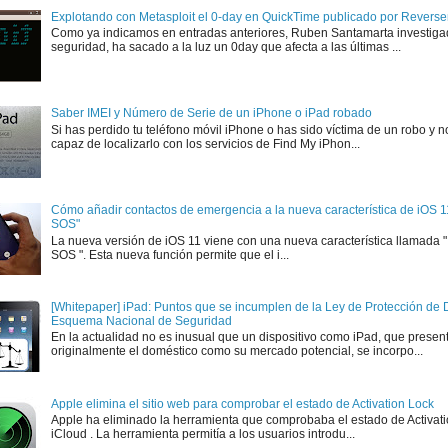
Explotando con Metasploit el 0-day en QuickTime publicado por Rever
Como ya indicamos en entradas anteriores, Ruben Santamarta investiga
seguridad, ha sacado a la luz un 0day que afecta a las últimas ...
Saber IMEI y Número de Serie de un iPhone o iPad robado
Si has perdido tu teléfono móvil iPhone o has sido víctima de un robo y n
capaz de localizarlo con los servicios de Find My iPhon...
Cómo añadir contactos de emergencia a la nueva característica de iOS 
SOS"
La nueva versión de iOS 11 viene con una nueva característica llamada
SOS ". Esta nueva función permite que el i...
[Whitepaper] iPad: Puntos que se incumplen de la Ley de Protección de D
Esquema Nacional de Seguridad
En la actualidad no es inusual que un dispositivo como iPad, que presen
originalmente el doméstico como su mercado potencial, se incorpo...
Apple elimina el sitio web para comprobar el estado de Activation Lock
Apple ha eliminado la herramienta que comprobaba el estado de Activat
iCloud . La herramienta permitía a los usuarios introdu...