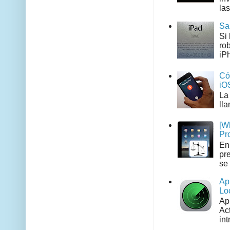
las
Sa
Si
ro
iPh
Có
iO
La
ll
[W
Pr
En
pr
se 
Ap
Lo
Ap
Act
int