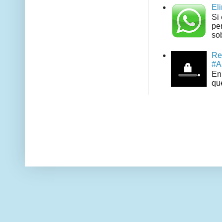
El
Si
pe
sob
Re
#A
En 
que