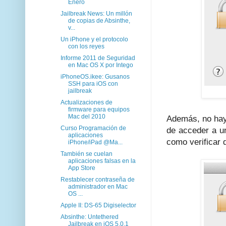
Enero
Jailbreak News: Un millón
de copias de Absinthe,
v...
Un iPhone y el protocolo
con los reyes
Informe 2011 de Seguridad
en Mac OS X por Intego
iPhoneOS.ikee: Gusanos
SSH para iOS con
jailbreak
Actualizaciones de
firmware para equipos
Mac del 2010
Además, no hay 
Curso Programación de
de acceder a u
aplicaciones
como verificar 
iPhone/iPad @Ma...
También se cuelan
aplicaciones falsas en la
App Store
Restablecer contraseña de
administrador en Mac
OS ...
Apple II: DS-65 Digiselector
Absinthe: Untethered
Jailbreak en iOS 5.0.1