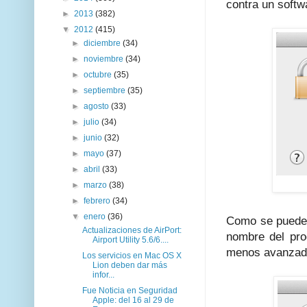
contra un softw
►
2013
(382)
▼
2012
(415)
►
diciembre
(34)
►
noviembre
(34)
►
octubre
(35)
►
septiembre
(35)
►
agosto
(33)
►
julio
(34)
►
junio
(32)
►
mayo
(37)
►
abril
(33)
►
marzo
(38)
►
febrero
(34)
▼
enero
(36)
Como se puede v
Actualizaciones de AirPort:
nombre del pro
Airport Utility 5.6/6....
menos avanzad
Los servicios en Mac OS X
Lion deben dar más
infor...
Fue Noticia en Seguridad
Apple: del 16 al 29 de