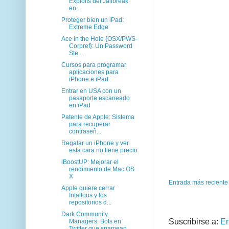
Exploits del Jailbreak
en...
Proteger bien un iPad:
Extreme Edge
Ace in the Hole {OSX/PWS-
Corpref}: Un Password
Ste...
Cursos para programar
aplicaciones para
iPhone e iPad
Entrar en USA con un
pasaporte escaneado
en iPad
Patente de Apple: Sistema
para recuperar
contraseñ...
Regalar un iPhone y ver
esta cara no tiene precio
iBoostUP: Mejorar el
rendimiento de Mac OS
X
Entrada más reciente
Apple quiere cerrar
Intallous y los
repositorios d...
Dark Community
Suscribirse a:
En
Managers: Bots en
Twitter que spamean