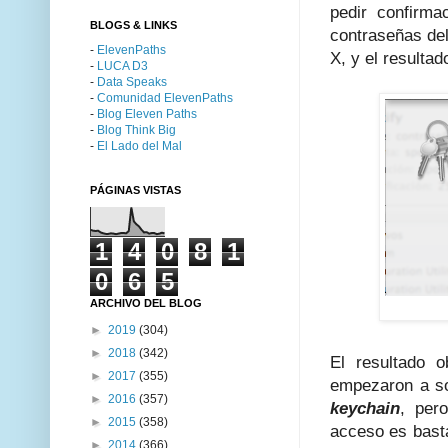
pedir confirma
BLOGS & LINKS
contraseñas de
-
ElevenPaths
X, y el resulta
-
LUCA D3
-
Data Speaks
-
Comunidad ElevenPaths
-
Blog Eleven Paths
-
Blog Think Big
-
El Lado del Mal
PÁGINAS VISTAS
1
4
0
8
1
0
6
5
ARCHIVO DEL BLOG
►
2019
(304)
►
2018
(342)
El resultado o
►
2017
(355)
empezaron a sol
►
2016
(357)
keychain
, per
►
2015
(358)
acceso es basta
►
2014
(366)