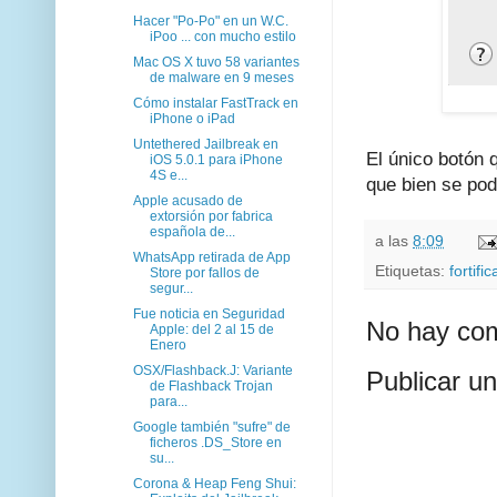
Hacer "Po-Po" en un W.C.
iPoo ... con mucho estilo
Mac OS X tuvo 58 variantes
de malware en 9 meses
Cómo instalar FastTrack en
iPhone o iPad
Untethered Jailbreak en
El único botón 
iOS 5.0.1 para iPhone
4S e...
que bien se po
Apple acusado de
extorsión por fabrica
española de...
a las
8:09
WhatsApp retirada de App
Etiquetas:
fortifi
Store por fallos de
segur...
Fue noticia en Seguridad
No hay com
Apple: del 2 al 15 de
Enero
OSX/Flashback.J: Variante
Publicar u
de Flashback Trojan
para...
Google también "sufre" de
ficheros .DS_Store en
su...
Corona & Heap Feng Shui: