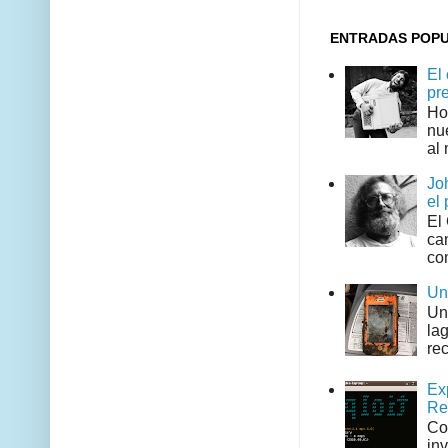
ENTRADAS POP
El
pr
Ho
nu
al 
Jo
el 
El
can
co
Un
Un
la
rec
Ex
Re
Co
in