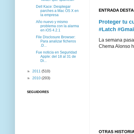
Dell Kace: Desplegar
ENTRADA DEST
parches a Mac OS X en
la empresa
Proteger tu 
Año nuevo y mismo
problema con la alarma
#Latch #Gmai
en iOS 4.2.1
File Disclosure Browser:
La semana pasad
Para analizar ficheros
.D...
Chema Alonso hiz
Fue noticia en Seguridad
Apple: del 18 al 31 de
Di...
►
2011
(510)
►
2010
(203)
SEGUIDORES
OTRAS HISTORI