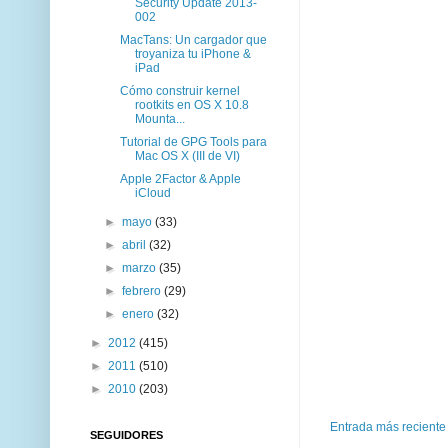
Security Update 2013-
002
MacTans: Un cargador que
troyaniza tu iPhone &
iPad
Cómo construir kernel
rootkits en OS X 10.8
Mounta...
Tutorial de GPG Tools para
Mac OS X (III de VI)
Apple 2Factor & Apple
iCloud
►
mayo
(33)
►
abril
(32)
►
marzo
(35)
►
febrero
(29)
►
enero
(32)
►
2012
(415)
►
2011
(510)
►
2010
(203)
Entrada más reciente
SEGUIDORES