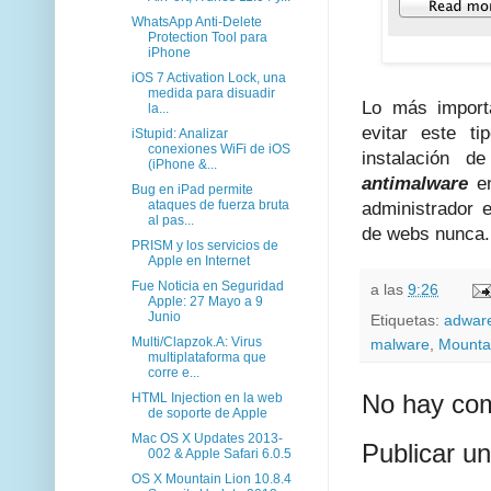
WhatsApp Anti-Delete
Protection Tool para
iPhone
iOS 7 Activation Lock, una
medida para disuadir
Lo más import
la...
evitar este t
iStupid: Analizar
conexiones WiFi de iOS
instalación d
(iPhone &...
antimalware
en
Bug en iPad permite
ataques de fuerza bruta
administrador 
al pas...
de webs nunca.
PRISM y los servicios de
Apple en Internet
Fue Noticia en Seguridad
a las
9:26
Apple: 27 Mayo a 9
Junio
Etiquetas:
adwar
Multi/Clapzok.A: Virus
malware
,
Mounta
multiplataforma que
corre e...
No hay com
HTML Injection en la web
de soporte de Apple
Mac OS X Updates 2013-
Publicar u
002 & Apple Safari 6.0.5
OS X Mountain Lion 10.8.4