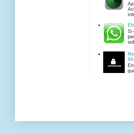
Ap
Act
int
El
Si
pe
sob
Re
#A
En 
que