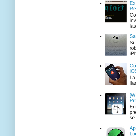
Ex
Re
Co
in
las
Sa
Si
ro
iPh
Có
iO
La
ll
[W
Pr
En
pr
se 
Ap
Lo