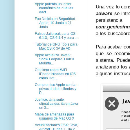
Apple patenta un lector
Una vez lo con
biométrico de huellas
dact...
adware
se int
Fue Noticia en Seguridad
persistenc
Apple: 10 Junio a 21
com.genieoinn
Junio
a los buscadore
Falsos Jailbreak para iOS
6.1.3, iOS 6.1.4 y para ...
Tutorial de GPG Tools para
Para acabar con
Mac OS X (IV de VI)
que se recomie
Apple actualiza Java6:
Snow Leopard, Lion &
sistema. Puede
Mounta...
analizando los
Crackear redes WiFi
algunas instruc
iPhone creadas en iOS
como Hot...
Compromiso Apple con la
privacidad de clientes y
P...
Joeffice: Una suite
ofimática escrita en Java
en 3...
Mapa de amenazas para
usuarios de Mac OS X
Actualizaciones OSX: Java,
AirPort, iTunes 11.04 y...