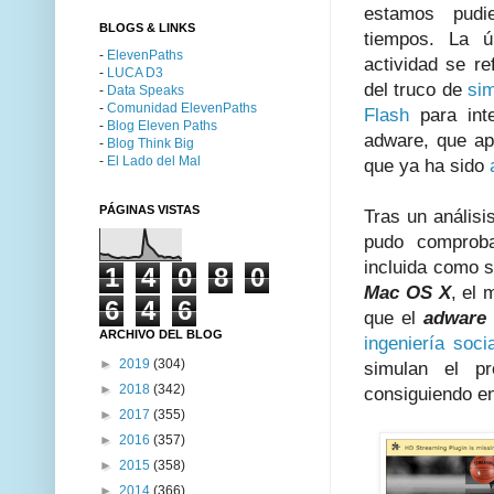
estamos pudi
BLOGS & LINKS
tiempos. La ú
-
ElevenPaths
actividad se r
-
LUCA D3
del truco de
sim
-
Data Speaks
-
Comunidad ElevenPaths
Flash
para inte
-
Blog Eleven Paths
adware, que ap
-
Blog Think Big
-
El Lado del Mal
que ya ha sido
PÁGINAS VISTAS
Tras un anális
pudo comproba
incluida como s
1
4
0
8
0
Mac OS X
, el
6
4
6
que el
adware
ARCHIVO DEL BLOG
ingeniería soc
►
2019
(304)
simulan el p
►
2018
(342)
consiguiendo en
►
2017
(355)
►
2016
(357)
►
2015
(358)
►
2014
(366)