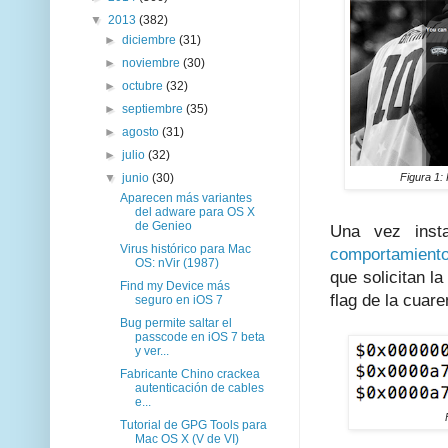
▼
2013
(382)
►
diciembre
(31)
►
noviembre
(30)
►
octubre
(32)
►
septiembre
(35)
►
agosto
(31)
►
julio
(32)
▼
junio
(30)
Figura 1:
Aparecen más variantes
del adware para OS X
de Genieo
Una vez inst
Virus histórico para Mac
comportamient
OS: nVir (1987)
que solicitan l
Find my Device más
flag de la cuar
seguro en iOS 7
Bug permite saltar el
passcode en iOS 7 beta
y ver...
Fabricante Chino crackea
autenticación de cables
e...
Tutorial de GPG Tools para
Mac OS X (V de VI)