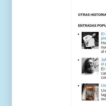
OTRAS HISTORI
ENTRADAS POP
El
pr
Ho
nu
al 
Jo
el 
El
can
co
Un
Un
la
rec