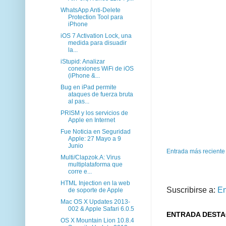
WhatsApp Anti-Delete
Protection Tool para
iPhone
iOS 7 Activation Lock, una
medida para disuadir
la...
iStupid: Analizar
conexiones WiFi de iOS
(iPhone &...
Bug en iPad permite
ataques de fuerza bruta
al pas...
PRISM y los servicios de
Apple en Internet
Fue Noticia en Seguridad
Apple: 27 Mayo a 9
Junio
Entrada más reciente
Multi/Clapzok.A: Virus
multiplataforma que
corre e...
HTML Injection en la web
Suscribirse a:
En
de soporte de Apple
Mac OS X Updates 2013-
002 & Apple Safari 6.0.5
ENTRADA DEST
OS X Mountain Lion 10.8.4