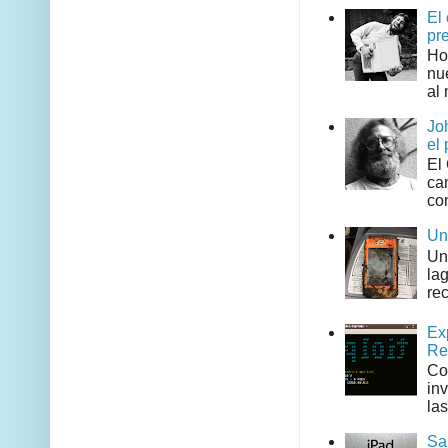
El
pr
Ho
nu
al 
Jo
el 
El
can
co
Un
Un
la
rec
Ex
Re
Co
in
las
Sa