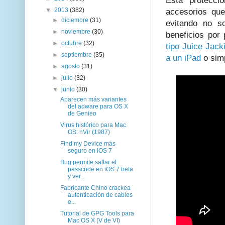
Esta protecci
▼
2013
(382)
accesorios qu
►
diciembre
(31)
evitando no so
►
noviembre
(30)
beneficios por
►
octubre
(32)
tipo Juice Jack
►
septiembre
(35)
a un iPad
o sim
►
agosto
(31)
►
julio
(32)
▼
junio
(30)
Aparecen más variantes
del adware para OS X
de Genieo
Virus histórico para Mac
OS: nVir (1987)
Find my Device más
seguro en iOS 7
Bug permite saltar el
passcode en iOS 7 beta
y ver...
Fabricante Chino crackea
autenticación de cables
e...
Tutorial de GPG Tools para
Mac OS X (V de VI)