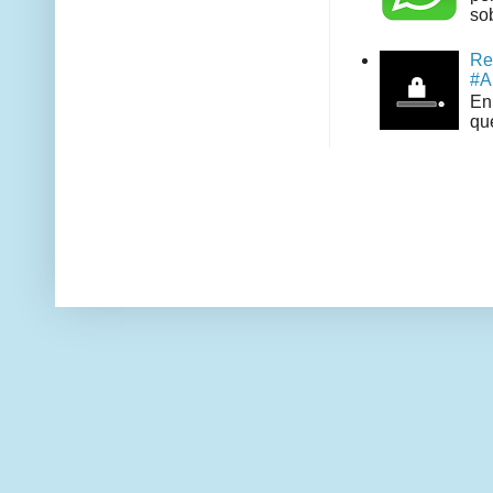
sob
Re
#A
En 
que