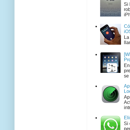
Si
ro
iPh
Có
iO
La
ll
[W
Pr
En
pr
se 
Ap
Lo
Ap
Act
int
El
Si
pe