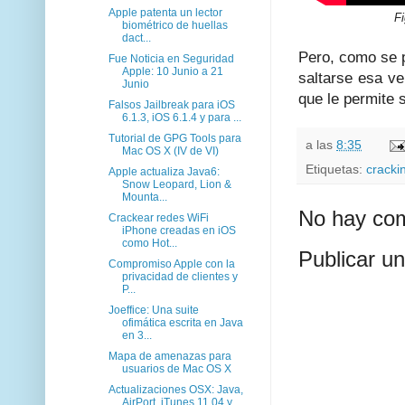
Apple patenta un lector
Fi
biométrico de huellas
dact...
Pero, como se p
Fue Noticia en Seguridad
Apple: 10 Junio a 21
saltarse esa ve
Junio
que le permite 
Falsos Jailbreak para iOS
6.1.3, iOS 6.1.4 y para ...
Tutorial de GPG Tools para
a las
8:35
Mac OS X (IV de VI)
Etiquetas:
cracki
Apple actualiza Java6:
Snow Leopard, Lion &
Mounta...
No hay com
Crackear redes WiFi
iPhone creadas en iOS
como Hot...
Publicar u
Compromiso Apple con la
privacidad de clientes y
P...
Joeffice: Una suite
ofimática escrita en Java
en 3...
Mapa de amenazas para
usuarios de Mac OS X
Actualizaciones OSX: Java,
AirPort, iTunes 11.04 y...