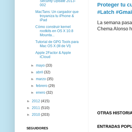
Security Update 2013-
Proteger tu 
002
#Latch #Gmai
MacTans: Un cargador que
troyaniza tu iPhone &
iPad
La semana pasad
Cómo construir kernel
Chema Alonso hiz
rootkits en OS X 10.8
Mounta...
Tutorial de GPG Tools para
Mac OS X (III de VI)
Apple 2Factor & Apple
iCloud
►
mayo
(33)
►
abril
(32)
►
marzo
(35)
►
febrero
(29)
►
enero
(32)
►
2012
(415)
►
2011
(510)
OTRAS HISTORI
►
2010
(203)
ENTRADAS POP
SEGUIDORES