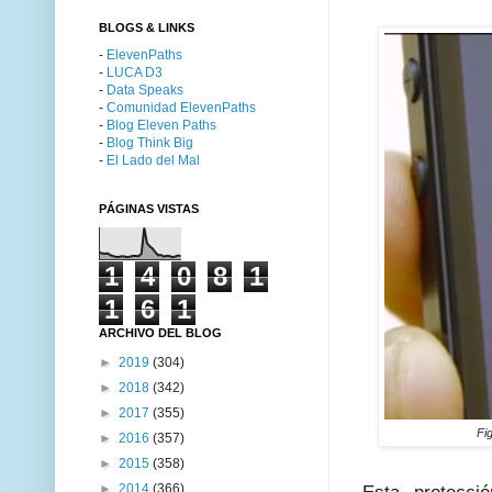
BLOGS & LINKS
-
ElevenPaths
-
LUCA D3
-
Data Speaks
-
Comunidad ElevenPaths
-
Blog Eleven Paths
-
Blog Think Big
-
El Lado del Mal
PÁGINAS VISTAS
1
4
0
8
1
1
6
1
ARCHIVO DEL BLOG
►
2019
(304)
►
2018
(342)
►
2017
(355)
Fig
►
2016
(357)
►
2015
(358)
►
2014
(366)