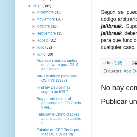
▼
2013
(382)
Según se puede
►
diciembre
(31)
código arbitrar
►
noviembre
(30)
jailbreak
. Sup
►
octubre
(32)
jailbreak
deberá
►
septiembre
(35)
para que funci
►
agosto
(31)
cualquier caso, 
►
julio
(32)
▼
junio
(30)
Aparecen más variantes
a las
7:35
del adware para OS X
de Genieo
Etiquetas:
App St
Virus histórico para Mac
OS: nVir (1987)
No hay com
Find my Device más
seguro en iOS 7
Bug permite saltar el
Publicar u
passcode en iOS 7 beta
y ver...
Fabricante Chino crackea
autenticación de cables
e...
Tutorial de GPG Tools para
Mac OS X (V de VI)