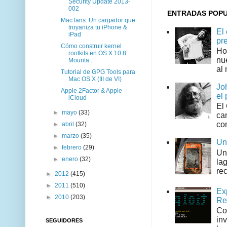
Security Update 2013-
002
ENTRADAS POP
MacTans: Un cargador que
troyaniza tu iPhone &
El
iPad
pr
Cómo construir kernel
Ho
rootkits en OS X 10.8
nu
Mounta...
al 
Tutorial de GPG Tools para
Mac OS X (III de VI)
Jo
Apple 2Factor & Apple
el 
iCloud
El
►
mayo
(33)
can
co
►
abril
(32)
►
marzo
(35)
Un
►
febrero
(29)
Un
►
enero
(32)
la
rec
►
2012
(415)
►
2011
(510)
Ex
►
2010
(203)
Re
Co
in
SEGUIDORES