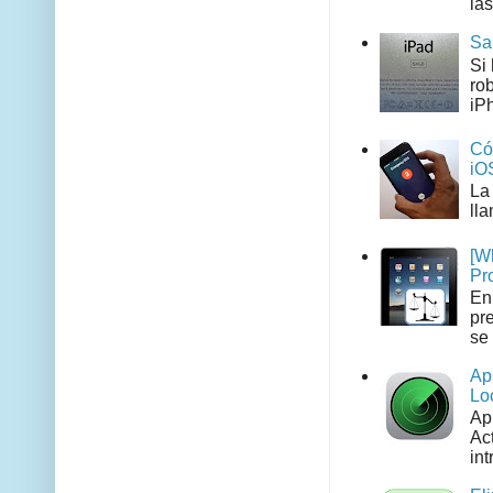
las
Sa
Si
ro
iPh
Có
iO
La
ll
[W
Pr
En
pr
se 
Ap
Lo
Ap
Act
int