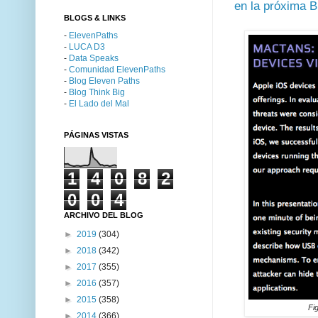
en la próxima 
BLOGS & LINKS
-
ElevenPaths
-
LUCA D3
-
Data Speaks
-
Comunidad ElevenPaths
-
Blog Eleven Paths
-
Blog Think Big
-
El Lado del Mal
PÁGINAS VISTAS
1
4
0
8
2
0
0
4
ARCHIVO DEL BLOG
►
2019
(304)
►
2018
(342)
►
2017
(355)
►
2016
(357)
►
2015
(358)
Fi
►
2014
(366)