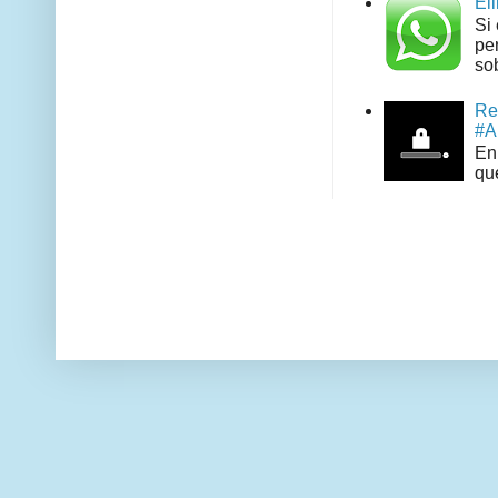
El
Si
pe
sob
Re
#A
En 
que