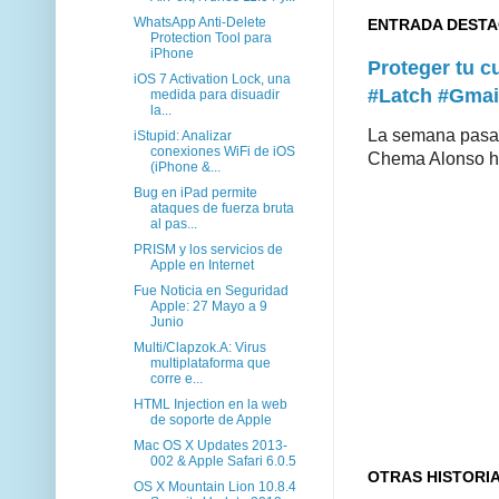
WhatsApp Anti-Delete
ENTRADA DEST
Protection Tool para
iPhone
Proteger tu 
iOS 7 Activation Lock, una
#Latch #Gmai
medida para disuadir
la...
La semana pasad
iStupid: Analizar
conexiones WiFi de iOS
Chema Alonso hiz
(iPhone &...
Bug en iPad permite
ataques de fuerza bruta
al pas...
PRISM y los servicios de
Apple en Internet
Fue Noticia en Seguridad
Apple: 27 Mayo a 9
Junio
Multi/Clapzok.A: Virus
multiplataforma que
corre e...
HTML Injection en la web
de soporte de Apple
Mac OS X Updates 2013-
002 & Apple Safari 6.0.5
OTRAS HISTORI
OS X Mountain Lion 10.8.4