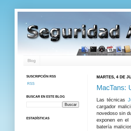
Blog
SUSCRIPCIÓN RSS
MARTES, 4 DE JU
RSS
MacTans: U
BUSCAR EN ESTE BLOG
Las técnicas
J
cargador malic
novedoso sin du
ESTADÍSTICAS
exponen en el
batería malicio