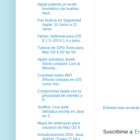
Apple patenta un lector
biométrico de huellas
dact...
Fue Noticia en Seguridad
Apple: 10 Junio a 21
Junio
Falsos Jailbreak para iOS
6.1.3, iOS 6.1.4 y para ...
Tutorial de GPG Tools para
Mac OS X (IV de VI)
Apple actualiza Java6:
Snow Leopard, Lion &
Mounta...
Crackear redes WiFi
iPhone creadas en iOS
como Hot...
Compromiso Apple con la
privacidad de clientes y
P...
Joeffice: Una suite
Entrada más reciente
ofimática escrita en Java
en 3...
Mapa de amenazas para
usuarios de Mac OS X
Suscribirse a:
En
Actualizaciones OSX: Java,
AirPort, iTunes 11.04 y...