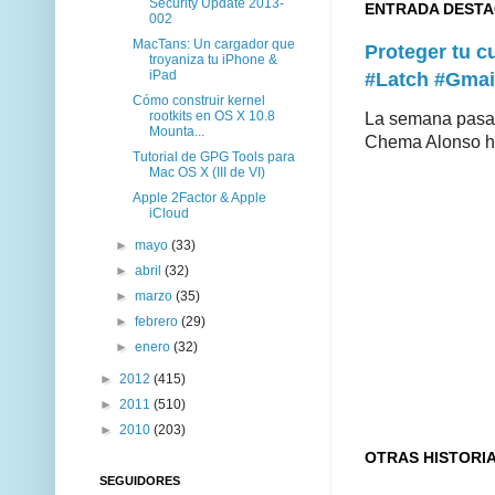
Security Update 2013-
ENTRADA DEST
002
MacTans: Un cargador que
Proteger tu 
troyaniza tu iPhone &
iPad
#Latch #Gmai
Cómo construir kernel
rootkits en OS X 10.8
La semana pasad
Mounta...
Chema Alonso hiz
Tutorial de GPG Tools para
Mac OS X (III de VI)
Apple 2Factor & Apple
iCloud
►
mayo
(33)
►
abril
(32)
►
marzo
(35)
►
febrero
(29)
►
enero
(32)
►
2012
(415)
►
2011
(510)
►
2010
(203)
OTRAS HISTORI
SEGUIDORES