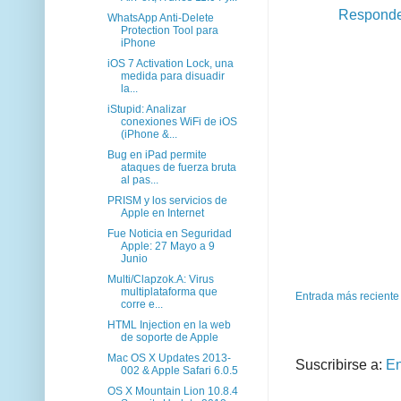
Respond
WhatsApp Anti-Delete
Protection Tool para
iPhone
iOS 7 Activation Lock, una
medida para disuadir
la...
iStupid: Analizar
conexiones WiFi de iOS
(iPhone &...
Bug en iPad permite
ataques de fuerza bruta
al pas...
PRISM y los servicios de
Apple en Internet
Fue Noticia en Seguridad
Apple: 27 Mayo a 9
Junio
Multi/Clapzok.A: Virus
multiplataforma que
Entrada más reciente
corre e...
HTML Injection en la web
de soporte de Apple
Mac OS X Updates 2013-
Suscribirse a:
En
002 & Apple Safari 6.0.5
OS X Mountain Lion 10.8.4