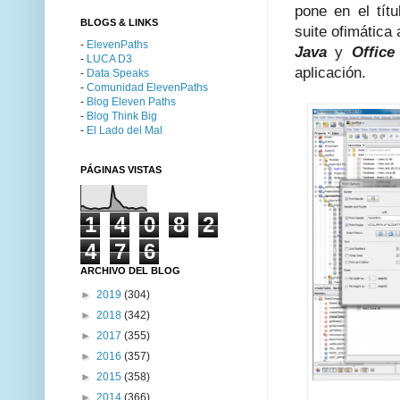
pone en el títu
BLOGS & LINKS
suite ofimática
-
ElevenPaths
Java
y
Office
-
LUCA D3
aplicación.
-
Data Speaks
-
Comunidad ElevenPaths
-
Blog Eleven Paths
-
Blog Think Big
-
El Lado del Mal
PÁGINAS VISTAS
1
4
0
8
2
4
7
6
ARCHIVO DEL BLOG
►
2019
(304)
►
2018
(342)
►
2017
(355)
►
2016
(357)
►
2015
(358)
►
2014
(366)