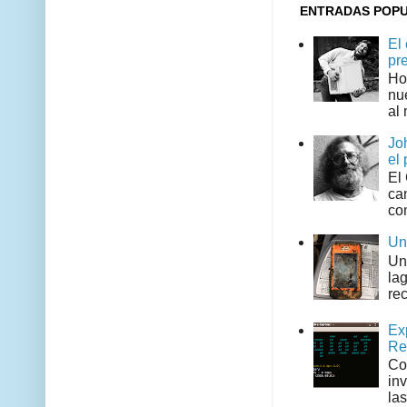
ENTRADAS POP
El
pr
Ho
nu
al 
Jo
el 
El
can
co
Un
Un
la
rec
Ex
Re
Co
in
las