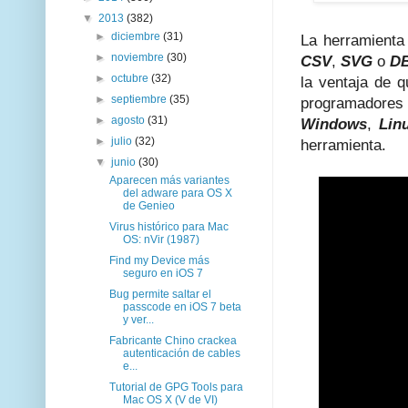
▼
2013
(382)
►
diciembre
(31)
La herramienta
►
noviembre
(30)
CSV
,
SVG
o
D
►
octubre
(32)
la ventaja de 
►
septiembre
(35)
programadores
►
agosto
(31)
Windows
,
Lin
►
julio
(32)
herramienta.
▼
junio
(30)
Aparecen más variantes
del adware para OS X
de Genieo
Virus histórico para Mac
OS: nVir (1987)
Find my Device más
seguro en iOS 7
Bug permite saltar el
passcode en iOS 7 beta
y ver...
Fabricante Chino crackea
autenticación de cables
e...
Tutorial de GPG Tools para
Mac OS X (V de VI)