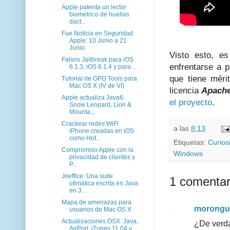
Apple patenta un lector
biométrico de huellas
dact...
Fue Noticia en Seguridad
Apple: 10 Junio a 21
Junio
Visto esto, e
Falsos Jailbreak para iOS
enfrentarse a 
6.1.3, iOS 6.1.4 y para ...
que tiene méri
Tutorial de GPG Tools para
Mac OS X (IV de VI)
licencia
Apache
Apple actualiza Java6:
el proyecto
.
Snow Leopard, Lion &
Mounta...
Crackear redes WiFi
a las
8:13
iPhone creadas en iOS
como Hot...
Etiquetas:
Curios
Compromiso Apple con la
Windows
privacidad de clientes y
P...
Joeffice: Una suite
1 comentar
ofimática escrita en Java
en 3...
Mapa de amenazas para
morongu
usuarios de Mac OS X
Actualizaciones OSX: Java,
¿De verda
AirPort, iTunes 11.04 y...