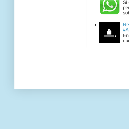
Si
pe
sob
Re
#A
En 
que