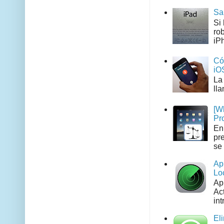
Sa
Si
ro
iPh
Có
iO
La
ll
[W
Pr
En
pr
se 
Ap
Lo
Ap
Act
int
El