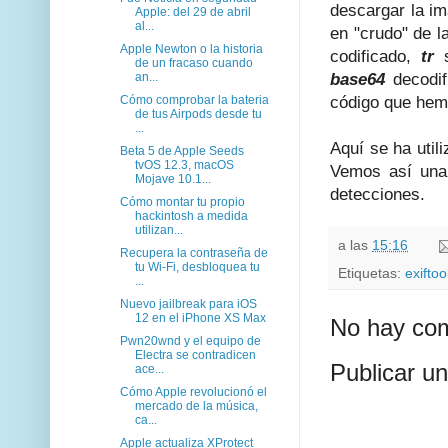
descargar la im
Apple: del 29 de abril
al...
en "crudo" de l
Apple Newton o la historia
codificado,
tr
de un fracaso cuando
an...
base64
decodi
Cómo comprobar la bateria
código que hem
de tus Airpods desde tu
...
Aquí se ha utili
Beta 5 de Apple Seeds
tvOS 12.3, macOS
Vemos así una 
Mojave 10.1...
detecciones.
Cómo montar tu propio
hackintosh a medida
utilizan...
a las
15:16
Recupera la contraseña de
tu Wi-Fi, desbloquea tu
Etiquetas:
exiftoo
...
Nuevo jailbreak para iOS
12 en el iPhone XS Max
No hay com
Pwn20wnd y el equipo de
Electra se contradicen
Publicar u
ace...
Cómo Apple revolucionó el
mercado de la música,
ca...
Apple actualiza XProtect