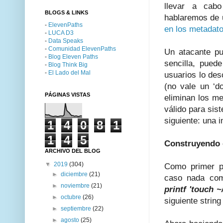
llevar a cab
BLOGS & LINKS
hablaremos de 
-
ElevenPaths
en los metadato
-
LUCA D3
-
Data Speaks
-
Comunidad ElevenPaths
Un atacante pu
-
Blog Eleven Paths
sencilla, pued
-
Blog Think Big
-
El Lado del Mal
usuarios lo des
(no vale un ‘d
PÁGINAS VISTAS
eliminan los me
válido para si
siguiente: una 
1
4
0
8
1
1
4
5
Construyendo 
ARCHIVO DEL BLOG
▼
2019
(304)
Como primer pa
►
diciembre
(21)
caso nada comp
►
noviembre
(21)
printf 'touch ~
►
octubre
(26)
siguiente strin
►
septiembre
(22)
►
agosto
(25)