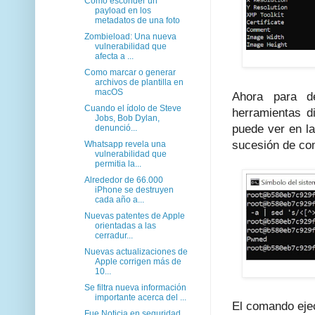
Cómo esconder un
payload en los
metadatos de una foto
Zombieload: Una nueva
vulnerabilidad que
afecta a ...
Como marcar o generar
archivos de plantilla en
macOS
Ahora para de
Cuando el ídolo de Steve
herramientas d
Jobs, Bob Dylan,
puede ver en la
denunció...
sucesión de co
Whatsapp revela una
vulnerabilidad que
permitia la...
Alrededor de 66.000
iPhone se destruyen
cada año a...
Nuevas patentes de Apple
orientadas a las
cerradur...
Nuevas actualizaciones de
Apple corrigen más de
10...
Se filtra nueva información
importante acerca del ...
El comando ejec
Fue Noticia en seguridad