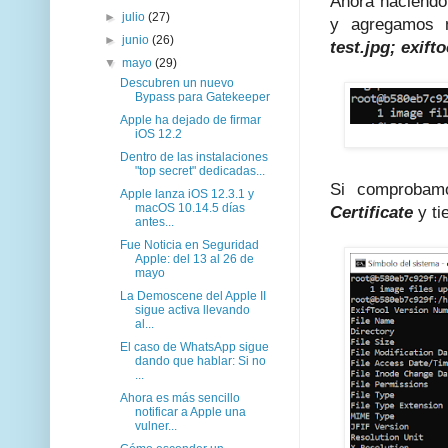
Ahora haciend
►
julio
(27)
y agregamos 
►
junio
(26)
test.jpg; exif
▼
mayo
(29)
Descubren un nuevo
Bypass para Gatekeeper
Apple ha dejado de firmar
iOS 12.2
Dentro de las instalaciones
"top secret" dedicadas...
Si comprobam
Apple lanza iOS 12.3.1 y
macOS 10.14.5 días
Certificate
y t
antes...
Fue Noticia en Seguridad
Apple: del 13 al 26 de
mayo
La Demoscene del Apple II
sigue activa llevando
al...
El caso de WhatsApp sigue
dando que hablar: Si no
...
Ahora es más sencillo
notificar a Apple una
vulner...