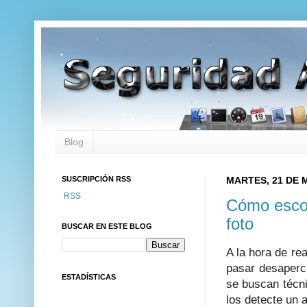
Blog
SUSCRIPCIÓN RSS
MARTES, 21 DE 
RSS
Cómo escon
foto
BUSCAR EN ESTE BLOG
A la hora de re
pasar desaperci
ESTADÍSTICAS
se buscan técni
los detecte un 