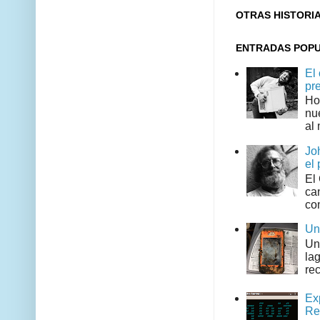
OTRAS HISTORI
ENTRADAS POP
El
pr
Ho
nu
al 
Jo
el 
El
can
co
Un
Un
la
rec
Ex
Re