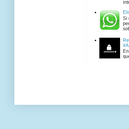
int
El
Si
pe
sob
Re
#A
En 
que