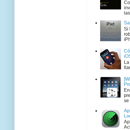
Co
in
las
Sa
Si
ro
iPh
Có
iO
La
ll
[W
Pr
En
pr
se 
Ap
Lo
Ap
Act