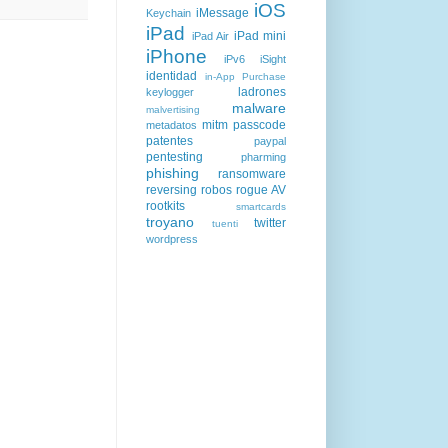
iOS
iMessage
Keychain
iPad
iPad mini
iPad Air
iPhone
iPv6
iSight
identidad
in-App Purchase
ladrones
keylogger
malware
malvertising
mitm
passcode
metadatos
patentes
paypal
pentesting
pharming
phishing
ransomware
reversing
robos
rogue AV
rootkits
smartcards
troyano
twitter
tuenti
wordpress