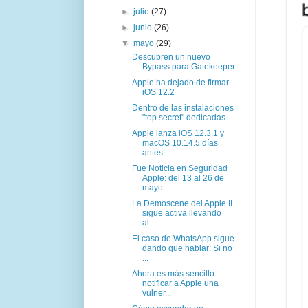
►
julio
(27)
►
junio
(26)
▼
mayo
(29)
Descubren un nuevo
Bypass para Gatekeeper
Apple ha dejado de firmar
iOS 12.2
Dentro de las instalaciones
"top secret" dedicadas...
Apple lanza iOS 12.3.1 y
macOS 10.14.5 días
antes...
Fue Noticia en Seguridad
Apple: del 13 al 26 de
mayo
La Demoscene del Apple II
sigue activa llevando
al...
El caso de WhatsApp sigue
dando que hablar: Si no
...
Ahora es más sencillo
notificar a Apple una
vulner...