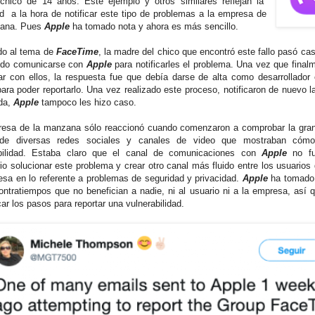
chico de 14 años. Este ejemplo y otros similares reflejan la
tad a la hora de notificar este tipo de problemas a la empresa de
zana. Pues
Apple
ha tomado nota y ahora es más sencillo.
do al tema de
FaceTime
, la madre del chico que encontró este fallo pasó c
ndo comunicarse con
Apple
para notificarles el problema. Una vez que final
ar con ellos, la respuesta fue que debía darse de alta como desarrollador 
ara poder reportarlo. Una vez realizado este proceso, notificaron de nuevo la
da,
Apple
tampoco les hizo caso.
esa de la manzana sólo reaccionó cuando comenzaron a comprobar la gran
 de diversas redes sociales y canales de video que mostraban cómo 
abilidad. Estaba claro que el canal de comunicaciones con
Apple
no fu
io solucionar este problema y crear otro canal más fluido entre los usuarios
esa en lo referente a problemas de seguridad y privacidad.
Apple
ha tomado 
ontratiempos que no benefician a nadie, ni al usuario ni a la empresa, así 
car los pasos para reportar una vulnerabilidad.