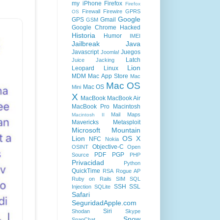
my iPhone
Firefox
Firefox
Firewall
Firewire
GPRS
OS
Google
GPS
Gmail
GSM
Google Chrome
Hacked
Historia
Humor
IMEI
Jailbreak
Java
Javascript
Juegos
Joomla!
Latch
Juice Jacking
Lion
Leopard
Linux
MDM
Mac App Store
Mac
Mac OS
Mac OS
Mini
X
MacBook
MacBook Air
MacBook Pro
Macintosh
Mail
Maps
Macintosh II
Mavericks
Metasploit
Microsoft
Mountain
Lion
OS X
NFC
Nokia
Objective-C
OSINT
Open
PDF
PGP
Source
PHP
Privacidad
Python
QuickTime
RSA
Rogue AP
Ruby on Rails
SIM
SQL
SSH
SSL
Injection
SQLite
Safari
SeguridadApple.com
Siri
Shodan
Skype
Snow
SnapChat