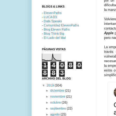
por un 
dificul
BLOGS & LINKS
la man
-
ElevenPaths
-
LUCA D3
Volvien
-
Data Speaks
intenta
-
Comunidad ElevenPaths
contact
-
Blog Eleven Paths
Apple
p
-
Blog Think Big
pero na
-
El Lado del Mal
La empr
PÁGINAS VISTAS
través
vulner
necesar
1
4
0
8
0
la empr
estos c
8
8
3
simplifi
ARCHIVO DEL BLOG
▼
2019
(304)
►
diciembre
(21)
►
noviembre
(21)
►
octubre
(26)
►
septiembre
(22)
►
agosto
(25)