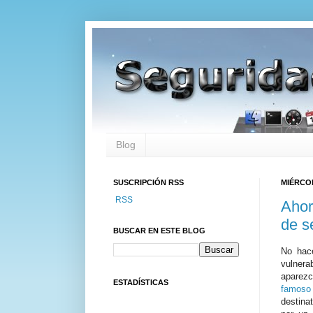
Blog
SUSCRIPCIÓN RSS
MIÉRCOL
RSS
Ahor
de s
BUSCAR EN ESTE BLOG
No hace
vulnera
aparezc
ESTADÍSTICAS
famos
destina