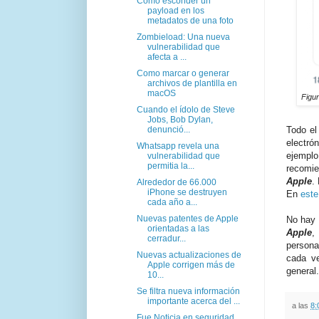
Cómo esconder un
payload en los
metadatos de una foto
Zombieload: Una nueva
vulnerabilidad que
afecta a ...
Como marcar o generar
archivos de plantilla en
macOS
Figur
Cuando el ídolo de Steve
Jobs, Bob Dylan,
denunció...
Todo el
electró
Whatsapp revela una
ejemplo
vulnerabilidad que
permitia la...
recomie
Apple
.
Alrededor de 66.000
iPhone se destruyen
En
este
cada año a...
Nuevas patentes de Apple
No hay 
orientadas a las
Apple
,
cerradur...
persona
Nuevas actualizaciones de
cada ve
Apple corrigen más de
general.
10...
Se filtra nueva información
importante acerca del ...
a las
8:
Fue Noticia en seguridad