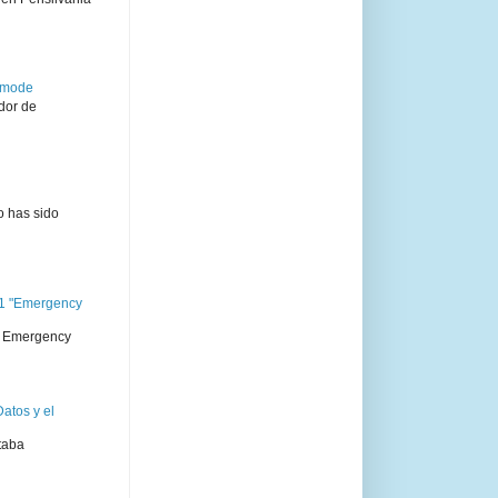
semode
dor de
o has sido
11 "Emergency
 " Emergency
atos y el
taba