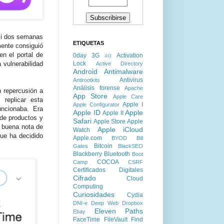
asi dos semanas
ETIQUETAS
mente consiguió
en el portal de
0day
3G
Activation
4G
Lock
 vulnerabilidad
Active Directory
Android
Antimalware
Antivirus
Antirootkits
Análisis forense
Apache
 repercusión a
App Store
Apple Care
replicar esta
Apple I
Apple Configurator
ncionaba. Era
Apple ID
Apple
Apple II
 de productos y
Safari
Apple Store
Apple
buena nota de
Apple iCloud
Watch
que ha decidido
Apple.com
BYOD
Bill
Bitcoin
Gates
BlackSEO
Blackberry
Bluetooth
Boot
COCOA
Camp
CSRF
Certificados Digitales
Cifrado
Cloud
Computing
Curiosidades
Cydia
DNI-e
Deep Web
Dropbox
Eleven Paths
Ebay
FaceTime
FileVault
Find