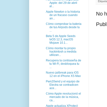
Etiquet
Apple: del 29 de abril
al...
Apple Newton o la historia
No h
de un fracaso cuando
an...
Publ
Cómo comprobar la bateria
de tus Airpods desde tu
...
Beta 5 de Apple Seeds
tvOS 12.3, macOS
Mojave 10.1...
Cómo montar tu propio
hackintosh a medida
utilizan...
Recupera la contraseña de
tu Wi-Fi, desbloquea tu
...
Nuevo jailbreak para iOS
12 en el iPhone XS Max
Pwn20wnd y el equipo de
Electra se contradicen
ace...
Cómo Apple revolucionó el
mercado de la música,
ca...
Apple actualiza XProtect