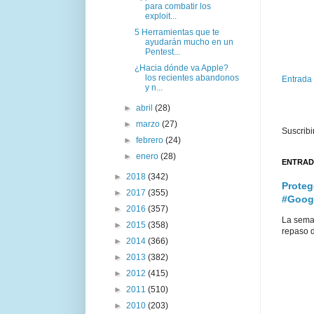
para combatir los
exploit...
5 Herramientas que te
ayudarán mucho en un
Pentest...
¿Hacia dónde va Apple?
los recientes abandonos
Entrada
y n...
►
abril
(28)
►
marzo
(27)
Suscribi
►
febrero
(24)
►
enero
(28)
ENTRAD
►
2018
(342)
Proteg
►
2017
(355)
#Goog
►
2016
(357)
La sema
►
2015
(358)
repaso d
►
2014
(366)
►
2013
(382)
►
2012
(415)
►
2011
(510)
►
2010
(203)