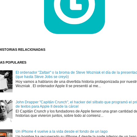
HISTORIAS RELACIONADAS
AS POPULARES
El ordenador "Zaltair" o la broma de Steve Wozniak el día de la presentaci
(que hasta Steve Jobs se creyó)
Hoy vamos a hablaros de una divertida historia protagonizada por nuest
Wozniak . El ordenador Apple II se presentó al me...
John Drapper "Capitán Crunch", el hacker del silbato que programó el p
de textos para Apple II desde la cárcel
El Capitán Crunch y los fundadores de Apple tienen una gran cantidad d
historias que vivieron juntos, sobre todo al comienz...
Un iPhone 4 vuelve a la vida desde el fondo de un lago
Un hombre ha recuperado su iPhone 4 desde la parte inferior de un lago