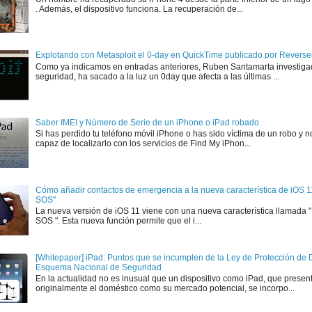
. Además, el dispositivo funciona. La recuperación de...
Explotando con Metasploit el 0-day en QuickTime publicado por Rever
Como ya indicamos en entradas anteriores, Ruben Santamarta investiga
seguridad, ha sacado a la luz un 0day que afecta a las últimas ...
Saber IMEI y Número de Serie de un iPhone o iPad robado
Si has perdido tu teléfono móvil iPhone o has sido víctima de un robo y n
capaz de localizarlo con los servicios de Find My iPhon...
Cómo añadir contactos de emergencia a la nueva característica de iOS 
SOS"
La nueva versión de iOS 11 viene con una nueva característica llamada
SOS ". Esta nueva función permite que el i...
[Whitepaper] iPad: Puntos que se incumplen de la Ley de Protección de D
Esquema Nacional de Seguridad
En la actualidad no es inusual que un dispositivo como iPad, que presen
originalmente el doméstico como su mercado potencial, se incorpo...