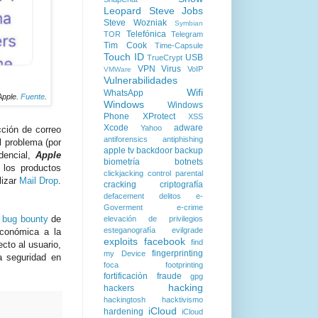
Leopard
Steve Jobs
Steve Wozniak
Symbian
Telefónica
TOR
Telegram
Tim Cook
Time-Capsule
Touch ID
USB
TrueCrypt
VPN
Virus
VoIP
VMWare
Vulnerabilidades
Wifi
WhatsApp
Apple.
Fuente
.
Windows
Windows
Phone
XProtect
XSS
Xcode
adware
Yahoo
cción de correo
antiforensics
antiphishing
el problema (por
apple tv
backdoor
backup
idencial,
Apple
biometría
botnets
los productos
clickjacking
control parental
lizar
Mail Drop
.
cracking
criptografía
defacement
delitos
e-
Goverment
e-crime
a
bug bounty
de
elevación de privilegios
esteganografía
evilgrade
conómica a la
exploits
facebook
find
cto al usuario,
fingerprinting
my Device
a seguridad en
foca
footprinting
fortificación
fraude
gpg
hacking
hackers
hackingtosh
hacktivismo
iCloud
hardening
iCloud