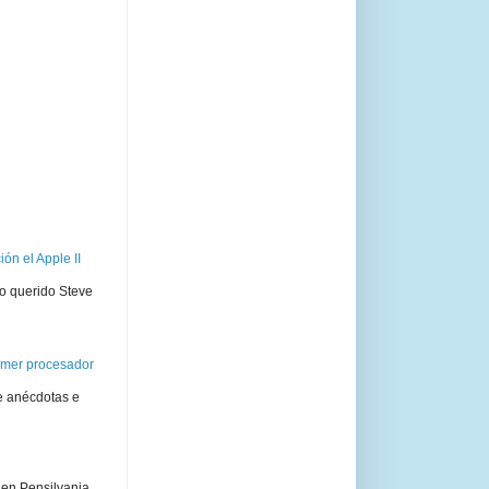
ón el Apple II
ro querido Steve
rimer procesador
e anécdotas e
 en Pensilvania