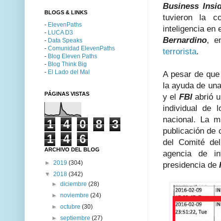
Business Insi
BLOGS & LINKS
tuvieron la 
-
ElevenPaths
inteligencia en 
-
LUCA D3
Bernardino
, e
-
Data Speaks
-
Comunidad ElevenPaths
terrorista
.
-
Blog Eleven Paths
-
Blog Think Big
-
El Lado del Mal
A pesar de que
la ayuda de una
PÁGINAS VISTAS
y el
FBI
abrió u
individual de 
nacional. La m
1
4
0
8
3
publicación de
1
4
6
del Comité de
ARCHIVO DEL BLOG
agencia de in
►
2019
(304)
presidencia de
▼
2018
(342)
►
diciembre
(28)
►
noviembre
(24)
►
octubre
(30)
►
septiembre
(27)