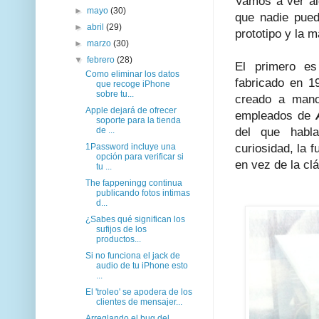
Vamos a ver al
►
mayo
(30)
que nadie pued
►
abril
(29)
prototipo y la 
►
marzo
(30)
▼
febrero
(28)
El primero es
Como eliminar los datos
fabricado en 1
que recoge iPhone
sobre tu...
creado a man
Apple dejará de ofrecer
empleados de
soporte para la tienda
de ...
del que habl
1Password incluye una
curiosidad, la 
opción para verificar si
en vez de la clá
tu ...
The fappeningg continua
publicando fotos intimas
d...
¿Sabes qué significan los
sufijos de los
productos...
Si no funciona el jack de
audio de tu iPhone esto
...
El 'troleo' se apodera de los
clientes de mensajer...
Arreglando el bug del