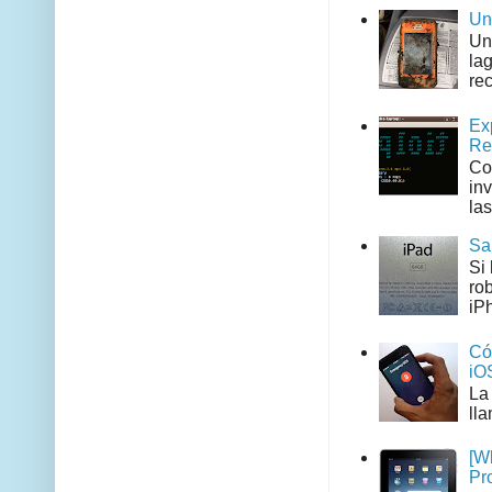
Un
Un
la
rec
Ex
Re
Co
in
las
Sa
Si
ro
iPh
Có
iO
La
ll
[W
Pr