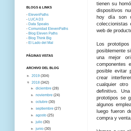
tienen su homó
BLOGS & LINKS
dispositivos n
-
ElevenPaths
hoy día son 
-
LUCA D3
coleccionista
-
Data Speaks
-
Comunidad ElevenPaths
web de produc
-
Blog Eleven Paths
-
Blog Think Big
-
El Lado del Mal
Los prototipos
posiblemente si
PÁGINAS VISTAS
una mejor ori
componentes el
ARCHIVO DEL BLOG
posible evitar
►
2019
(304)
crear interfer
▼
2018
(342)
cualquier otro
►
diciembre
(28)
definitivo. U
►
noviembre
(24)
prototipos se
►
octubre
(30)
algunos emplea
►
septiembre
(27)
luego fueron d
►
agosto
(25)
compra y venta
►
julio
(30)
►
junio
(30)