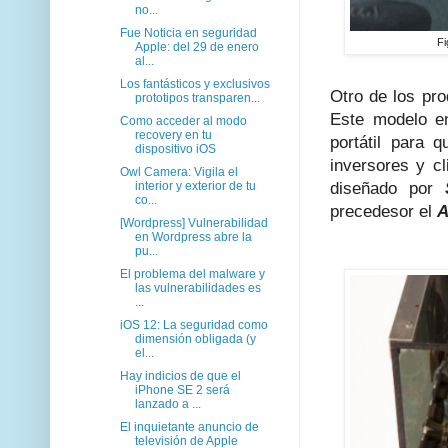
no...
Fue Noticia en seguridad
Fi
Apple: del 29 de enero
al...
Los fantásticos y exclusivos
Otro de los pr
prototipos transparen...
Este modelo en
Como acceder al modo
recovery en tu
portátil para 
dispositivo iOS
inversores y cl
Owl Camera: Vigila el
interior y exterior de tu
diseñado por
co...
precedesor el
A
[Wordpress] Vulnerabilidad
en Wordpress abre la
pu...
El problema del malware y
las vulnerabilidades es
...
iOS 12: La seguridad como
dimensión obligada (y
el...
Hay indicios de que el
iPhone SE 2 será
lanzado a ...
El inquietante anuncio de
televisión de Apple