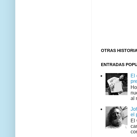
OTRAS HISTORI
ENTRADAS POP
El
pr
Ho
nu
al 
Jo
el 
El
can
co