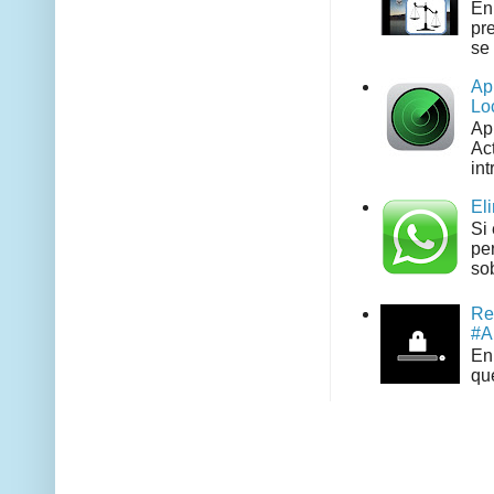
En
pr
se 
Ap
Lo
Ap
Act
int
El
Si
pe
sob
Re
#A
En 
que