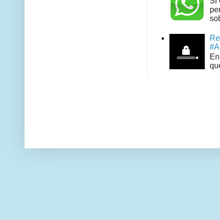
Si
pe
sob
Re
#A
En 
que