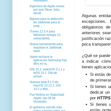
navidades
Ingeniero de Apple revela
por qué Steve Jobs
decid...
Algunas entida
Bypass para la detección
excepciones. 
de Jailbreak para el
jueg...
obligatorios d
iTunes 12.5.4 para
anteriores sea
Windows arregla 23
justificación r
vulnerabilid...
poca transparen
Nueva herramienta para
reactivar el Jailbreak
semi...
¿Qué se puede 
Apple rechaza la
aplicación Samsung Pay
a indicar cómo
Mini en la...
tienen aplicaci
iOS 10.2, watchOS 3.1.1 y
tvOS 10.1: Día de
Si estás d
actual...
de primeras
Nuevas beta 6 y 5 de
macOS 10.12.2, iOS
Si tienes 
10.2 y Wat...
dedicar un
Fue Noticia en Seguridad
por
HTTPS
Apple: del 28 de
Noviembr...
Si tienes 
El gobierno solicita más
están prot
datos a Apple sobre sus