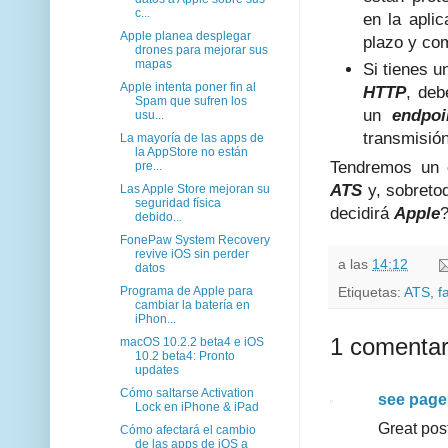
c...
en la apli
Apple planea desplegar
plazo y co
drones para mejorar sus
mapas
Si tienes u
Apple intenta poner fin al
HTTP
, deb
Spam que sufren los
un
endpoi
usu...
transmisión
La mayoría de las apps de
la AppStore no están
Tendremos un
pre...
ATS
y, sobreto
Las Apple Store mejoran su
seguridad física
decidirá
Apple
debido...
FonePaw System Recovery
revive iOS sin perder
a las
14:12
datos
Etiquetas:
ATS
,
f
Programa de Apple para
cambiar la batería en
iPhon...
1 comentar
macOS 10.2.2 beta4 e iOS
10.2 beta4: Pronto
updates
Cómo saltarse Activation
see page
Lock en iPhone & iPad
Great post
Cómo afectará el cambio
de las apps de iOS a