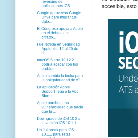
reversing de
accesible, esto
aplicaciones iOS
Google aprovecha Google
Drive para migrar tus
dato...
El Congreso apoya a Apple
en el debate del
cifrado...
Fue Noticia en Seguridad
Apple: del 12 al 25 de
di...
macOS Sierra 10.12.2
podría acabar con los
problem...
Apple cambia la fecha para
la obligatoriedad de AT...
La aplicación Apple
Support llega a la App
Store d...
Apple parchea una
vulnerabilidad que hacía
que tu ...
Downgrade de iOS 10.2 a
la versión iOS 10.1.1
Un Jailbreak para iOS
10.1.1 para estas