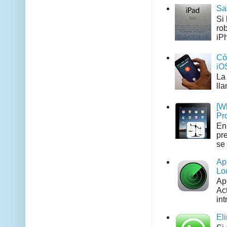
Sa
Si
ro
iPh
Có
iO
La
ll
[W
Pr
En
pr
se 
Ap
Lo
Ap
Act
int
El