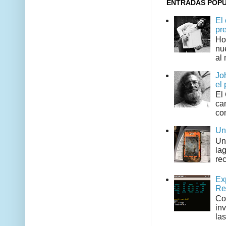
ENTRADAS POP
El
pr
Ho
nu
al 
Jo
el 
El
can
co
Un
Un
la
rec
Ex
Re
Co
in
las