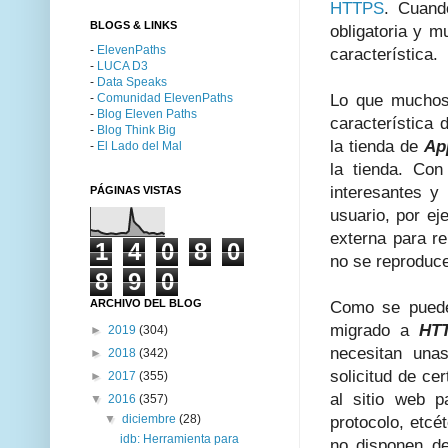
HTTPS
. Cuand
BLOGS & LINKS
obligatoria y m
-
ElevenPaths
característica.
-
LUCA D3
-
Data Speaks
-
Comunidad ElevenPaths
Lo que muchos
-
Blog Eleven Paths
característica 
-
Blog Think Big
la tienda de
Ap
-
El Lado del Mal
la tienda. Con
interesantes y
PÁGINAS VISTAS
usuario, por ej
externa para r
1
4
0
8
0
no se reproduce
8
9
0
ARCHIVO DEL BLOG
Como se puede
migrado a
HT
►
2019
(304)
necesitan una
►
2018
(342)
solicitud de cer
►
2017
(355)
al sitio web 
▼
2016
(357)
▼
diciembre
(28)
protocolo, etcé
idb: Herramienta para
no disponen d