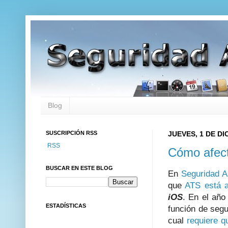
Blog
SUSCRIPCIÓN RSS
JUEVES, 1 DE DI
RSS
Cómo afect
BUSCAR EN ESTE BLOG
En
Seguridad A
que
ATS está a
iOS
. En el año
ESTADÍSTICAS
función de seg
cual
requiere q