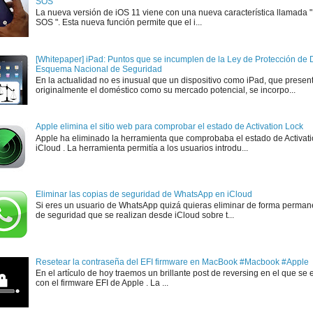
SOS"
La nueva versión de iOS 11 viene con una nueva característica llamada
SOS ". Esta nueva función permite que el i...
[Whitepaper] iPad: Puntos que se incumplen de la Ley de Protección de D
Esquema Nacional de Seguridad
En la actualidad no es inusual que un dispositivo como iPad, que presen
originalmente el doméstico como su mercado potencial, se incorpo...
Apple elimina el sitio web para comprobar el estado de Activation Lock
Apple ha eliminado la herramienta que comprobaba el estado de Activat
iCloud . La herramienta permitía a los usuarios introdu...
Eliminar las copias de seguridad de WhatsApp en iCloud
Si eres un usuario de WhatsApp quizá quieras eliminar de forma perman
de seguridad que se realizan desde iCloud sobre t...
Resetear la contraseña del EFI firmware en MacBook #Macbook #Apple
En el artículo de hoy traemos un brillante post de reversing en el que se 
con el firmware EFI de Apple . La ...