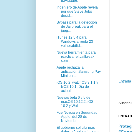
navidades
Ingeniero de Apple revela
por qué Steve Jobs
decid...
Bypass para la detección
de Jailbreak para el
jueg...
iTunes 12.5.4 para
Windows arregla 23
vulnerabilid...
Nueva herramienta para
reactivar el Jailbreak
semi...
Apple rechaza la
aplicación Samsung Pay
Mini en la...
Entrada
iOS 10.2, watchOS 3.1.1 y
tvOS 10.1: Día de
actual...
Nuevas beta 6 y 5 de
macOS 10.12.2, iOS
Suscribi
10.2 y Wat...
Fue Noticia en Seguridad
ENTRAD
Apple: del 28 de
Noviembr...
Proteg
El gobierno solicita más
#Goog
datos a Apple sobre sus