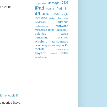
iOS
iMessage
Keychain
o hizo un
iPad
iPad mini
iPad Air
iPhone
iPv6
iSight
identidad
in-App Purchase
ladrones
keylogger
malware
malvertising
mitm
passcode
metadatos
patentes
paypal
pentesting
pharming
phishing
ransomware
reversing
robos
rogue AV
rootkits
smartcards
troyano
twitter
tuenti
wordpress
ón el Apple II
ro querido Steve