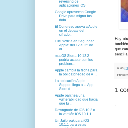
reversing de
aplicaciones iOS
Google aprovecha Google
Drive para migrar tus
dato...
El Congreso apoya a Apple
en el debate del
cifrado...
Hay otr
Fue Noticia en Seguridad
también
Apple: del 12 al 25 de
que cam
di...
sencill
macOS Sierra 10.12.2
podría acabar con los
problem...
a las
8:
Apple cambia la fecha para
la obligatoriedad de AT...
Etiquet
La aplicación Apple
Support llega a la App
1 co
Store d...
Apple parchea una
vulnerabilidad que hacía
que tu ...
Downgrade de iOS 10.2 a
la versión iOS 10.1.1
Un Jailbreak para iOS
10.1.1 para estas