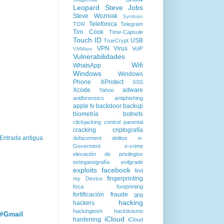
Leopard
Steve Jobs
Steve Wozniak
Symbian
Telefónica
TOR
Telegram
Tim Cook
Time-Capsule
Touch ID
USB
TrueCrypt
VPN
Virus
VoIP
VMWare
Vulnerabilidades
Wifi
WhatsApp
Windows
Windows
Phone
XProtect
XSS
Xcode
adware
Yahoo
antiforensics
antiphishing
apple tv
backdoor
backup
biometría
botnets
clickjacking
control parental
cracking
criptografía
Entrada antigua
defacement
delitos
e-
Goverment
e-crime
elevación de privilegios
esteganografía
evilgrade
exploits
facebook
find
fingerprinting
my Device
foca
footprinting
fortificación
fraude
gpg
hacking
hackers
hackingtosh
hacktivismo
 #Gmail
iCloud
hardening
iCloud