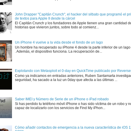
John Drapper "Capitán Crunch", el hacker del silbato que programó el p
de textos para Apple II desde la cárcel
El Capitán Crunch y los fundadores de Apple tienen una gran cantidad d
historias que vivieron juntos, sobre todo al comienz...
Un iPhone 4 vuelve a la vida desde el fondo de un lago
Un hombre ha recuperado su iPhone 4 desde la parte inferior de un lago
. Además, el dispositivo funciona. La recuperación de...
Explotando con Metasploit el 0-day en QuickTime publicado por Rever
Como ya indicamos en entradas anteriores, Ruben Santamarta investiga
seguridad, ha sacado a la luz un 0day que afecta a las últimas ...
Saber IMEI y Número de Serie de un iPhone o iPad robado
Si has perdido tu teléfono móvil iPhone o has sido víctima de un robo y n
capaz de localizarlo con los servicios de Find My iPhon...
Cómo añadir contactos de emergencia a la nueva característica de iOS 