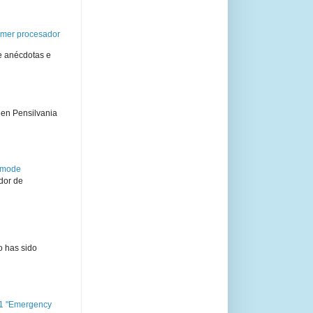
rimer procesador
e anécdotas e
 en Pensilvania
semode
dor de
o has sido
11 "Emergency