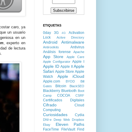
ETIQUETAS
costar caro, ya
que un usuario
0day
3G
Activation
4G
Lock
ngeniosa en un
Active Directory
Android
Antimalware
im
, experto en
Antivirus
Antirootkits
idad de lectura
Análisis forense
Apache
s.
App Store
Apple Care
Apple I
Apple Configurator
Apple ID
Apple
Apple II
Safari
Apple Store
Apple
Apple iCloud
Watch
Apple.com
BYOD
Bill
Bitcoin
Gates
BlackSEO
Blackberry
Bluetooth
Boot
COCOA
Camp
CSRF
Certificados Digitales
Cifrado
Cloud
Computing
Curiosidades
Cydia
DNI-e
Deep Web
Dropbox
Eleven Paths
Ebay
FaceTime
FileVault
Find