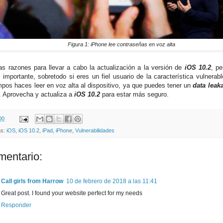
Figura 1: iPhone lee contraseñas en voz alta
as razones para llevar a cabo la actualización a la versión de
iOS 10.2
, p
 importante, sobretodo si eres un fiel usuario de la característica vulnerab
pos haces leer en voz alta al dispositivo, ya que puedes tener un
data leak
a. Aprovecha y actualiza a
iOS 10.2
para estar más seguro.
00
as:
iOS
,
iOS 10.2
,
iPad
,
iPhone
,
Vulnerabilidades
mentario:
Call girls from Harrow
10 de febrero de 2018 a las 11:41
Great post. I found your website perfect for my needs
Responder