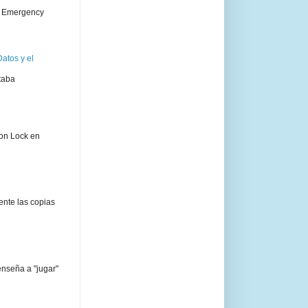
 " Emergency
atos y el
taba
ion Lock en
ente las copias
enseña a "jugar"