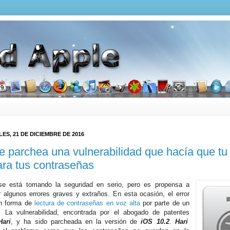
ES, 21 DE DICIEMBRE DE 2016
e parchea una vulnerabilidad que hacía que tu
ara tus contraseñas
se está tomando la seguridad en serio, pero es propensa a
 algunos errores graves y extraños. En esta ocasión, el error
en forma de
lectura de contraseñas en voz alta
por parte de un
. La vulnerabilidad, encontrada por el abogado de patentes
Hari
, y ha sido parcheada en la versión de
iOS 10.2
.
Hari