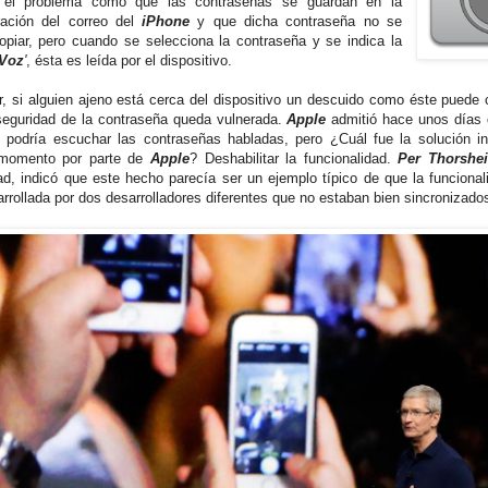
ó el problema como que las contraseñas se guardan en la
ración del correo del
iPhone
y que dicha contraseña no se
opiar, pero cuando se selecciona la contraseña y se indica la
Voz
'
, ésta es leída por el dispositivo.
r, si alguien ajeno está cerca del dispositivo un descuido como éste puede 
seguridad de la contraseña queda vulnerada.
Apple
admitió hace unos días 
 podría escuchar las contraseñas habladas, pero ¿Cuál fue la solución i
 momento por parte de
Apple
? Deshabilitar la funcionalidad.
Per Thorshe
ad, indicó que este hecho parecía ser un ejemplo típico de que la funcional
arrollada por dos desarrolladores diferentes que no estaban bien sincronizado