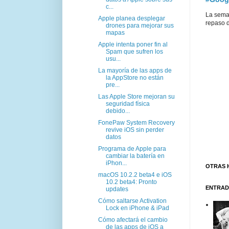
c...
La sema
Apple planea desplegar
repaso d
drones para mejorar sus
mapas
Apple intenta poner fin al
Spam que sufren los
usu...
La mayoría de las apps de
la AppStore no están
pre...
Las Apple Store mejoran su
seguridad física
debido...
FonePaw System Recovery
revive iOS sin perder
datos
Programa de Apple para
cambiar la batería en
iPhon...
OTRAS 
macOS 10.2.2 beta4 e iOS
10.2 beta4: Pronto
ENTRAD
updates
Cómo saltarse Activation
Lock en iPhone & iPad
Cómo afectará el cambio
de las apps de iOS a