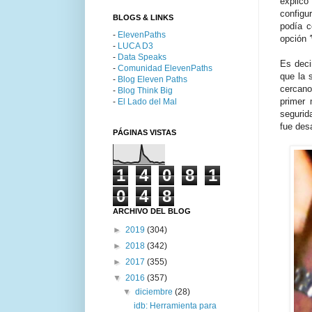
explic
configu
BLOGS & LINKS
podía c
-
ElevenPaths
opción
'
-
LUCA D3
-
Data Speaks
Es deci
-
Comunidad ElevenPaths
que la 
-
Blog Eleven Paths
cercano
-
Blog Think Big
primer
-
El Lado del Mal
segurid
fue des
PÁGINAS VISTAS
1
4
0
8
1
0
4
8
ARCHIVO DEL BLOG
►
2019
(304)
►
2018
(342)
►
2017
(355)
▼
2016
(357)
▼
diciembre
(28)
idb: Herramienta para