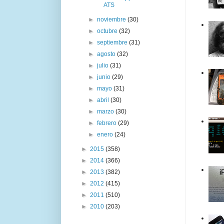
ATS
►
noviembre
(30)
►
octubre
(32)
►
septiembre
(31)
►
agosto
(32)
►
julio
(31)
►
junio
(29)
►
mayo
(31)
►
abril
(30)
►
marzo
(30)
►
febrero
(29)
►
enero
(24)
►
2015
(358)
►
2014
(366)
►
2013
(382)
►
2012
(415)
►
2011
(510)
►
2010
(203)