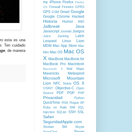
my iPhone
Firefox
Firefox
Firewall
Firewire
GPRS
OS
Google
GPS
Gmail
GSM
Google Chrome
Hacked
Historia
Humor
IMEI
Jailbreak
Java
Javascript
Juegos
Joomla!
Latch
Juice Jacking
ero esta es una
Lion
Leopard
Linux
le. Ten cuidado
MDM
Mac App Store
Mac
Mac OS
age
, de manera
Mac OS
Mini
X
MacBook
MacBook Air
MacBook Pro
Macintosh
Mail
Maps
Macintosh II
Mavericks
Metasploit
Microsoft
Mountain
Lion
OS X
NFC
Nokia
Objective-C
OSINT
Open
PDF
PGP
Source
PHP
Privacidad
Python
QuickTime
RSA
Rogue AP
Ruby on Rails
SIM
SQL
SSH
SSL
Injection
SQLite
Safari
SeguridadApple.com
Siri
Shodan
Skype
Snow
SnapChat