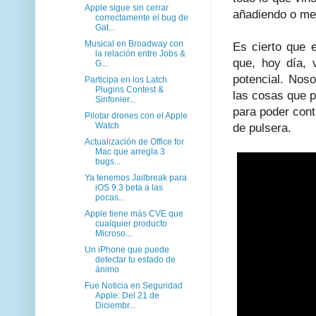
Apple sigue sin cerrar
añadiendo o mej
correctamente el bug de
Gat...
Musical en Broadway con
Es cierto que 
la relación entre Jobs &
que, hoy día,
G...
potencial. Nos
Participa en los Latch
Plugins Contest &
las cosas que 
Sinfonier...
para poder cont
Pilotar drones con el Apple
Watch
de pulsera.
Actualización de Office for
Mac que arregla 3
bugs...
Ya tenemos Jailbreak para
iOS 9.3 beta a las
pocas...
Apple tiene más CVE que
cualquier producto
Microso...
Un iPhone que puede
detectar tu estado de
ánimo
Fue Noticia en Seguridad
Apple: Del 21 de
Diciembr...