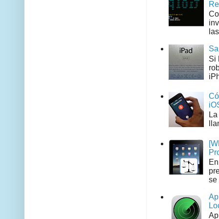
Re
Co
in
las
Sa
Si
ro
iPh
Có
iO
La
ll
[W
Pr
En
pr
se 
Ap
Lo
Ap