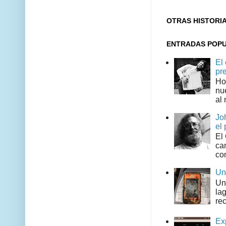
OTRAS HISTORI
ENTRADAS POP
El
pr
Ho
nu
al 
Jo
el 
El
can
co
Un
Un
la
rec
Ex