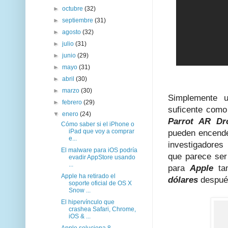
►
octubre
(32)
►
septiembre
(31)
►
agosto
(32)
►
julio
(31)
►
junio
(29)
►
mayo
(31)
►
abril
(30)
►
marzo
(30)
Simplemente u
►
febrero
(29)
suficente como 
▼
enero
(24)
Parrot AR Dr
Cómo saber si el iPhone o
iPad que voy a comprar
pueden encende
e...
investigadores 
El malware para iOS podría
que parece ser
evadir AppStore usando
...
para
Apple
ta
Apple ha retirado el
dólares
despué
soporte oficial de OS X
Snow ...
El hipervínculo que
crashea Safari, Chrome,
iOS & ...
Apple soluciona 8