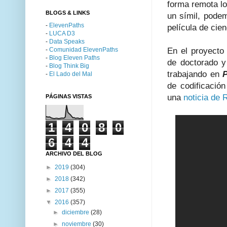
forma remota lo
BLOGS & LINKS
un símil, pode
-
ElevenPaths
película de cie
-
LUCA D3
-
Data Speaks
-
Comunidad ElevenPaths
En el proyecto 
-
Blog Eleven Paths
de doctorado y
-
Blog Think Big
trabajando en
-
El Lado del Mal
de codificació
una
noticia de 
PÁGINAS VISTAS
1
4
0
8
0
6
4
4
ARCHIVO DEL BLOG
►
2019
(304)
►
2018
(342)
►
2017
(355)
▼
2016
(357)
►
diciembre
(28)
►
noviembre
(30)