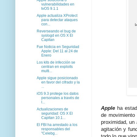
vulnerabilidades en
tvOS 9.1.1
Apple actualiza XProtect
para detectar ataques
con...
Reverseando el bug de
syslogd en OS X El
Capitan
Fue Noticia en Seguridad
Apple: Del 11 al 24 de
Enero
Los kits de infección se
centran en exploits
multi...
Apple sigue posicionado
en favor del cifrado y la
...
iOS 9.3 protege los datos
personales a través de
l...
Apple
ha estad
Actualizaciones de
seguridad: OS X El
de movimiento
Capitan 10.1...
proximidad, un 
El FBI ha arrestado a los
agitación y fu
responsables del
"Celebg...
todo lo que vin