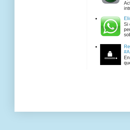
Act
int
El
Si
pe
sob
Re
#A
En 
que