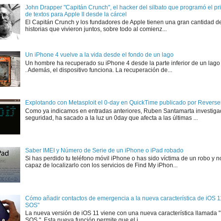
John Drapper "Capitán Crunch", el hacker del silbato que programó el p
de textos para Apple II desde la cárcel
El Capitán Crunch y los fundadores de Apple tienen una gran cantidad d
historias que vivieron juntos, sobre todo al comienz...
Un iPhone 4 vuelve a la vida desde el fondo de un lago
Un hombre ha recuperado su iPhone 4 desde la parte inferior de un lago
. Además, el dispositivo funciona. La recuperación de...
Explotando con Metasploit el 0-day en QuickTime publicado por Rever
Como ya indicamos en entradas anteriores, Ruben Santamarta investiga
seguridad, ha sacado a la luz un 0day que afecta a las últimas ...
Saber IMEI y Número de Serie de un iPhone o iPad robado
Si has perdido tu teléfono móvil iPhone o has sido víctima de un robo y n
capaz de localizarlo con los servicios de Find My iPhon...
Cómo añadir contactos de emergencia a la nueva característica de iOS 
SOS"
La nueva versión de iOS 11 viene con una nueva característica llamada
SOS ". Esta nueva función permite que el i...