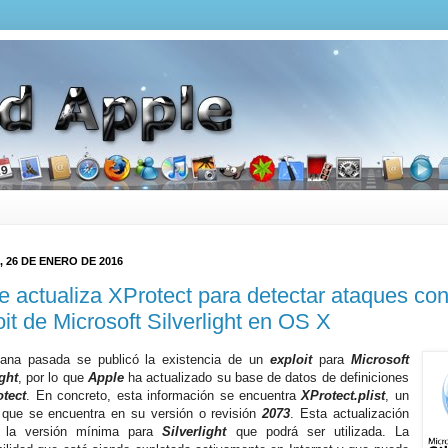
 26 DE ENERO DE 2016
e actualiza XProtect para detectar ataques con
oit de Microsoft Silverlight en OS X
ana pasada se publicó la existencia de un
exploit
para
Microsoft
ight
, por lo que
Apple
ha actualizado su base de datos de definiciones
tect
. En concreto, esta información se encuentra
XProtect.plist
, un
 que se encuentra en su versión o revisión
2073
. Esta actualización
a la versión mínima para
Silverlight
que podrá ser utilizada. La