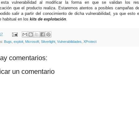
e esta vulnerabilidad al modificar la forma en que se validan los re
icación que el producto realiza. Estaremos atentos a posibles campañas 
odido salir a partir del conocimiento de dicha vulnerabilidad, ya que esto 
e habitual en los
kits de explotación
.
17
as:
Bugs
,
exploit
,
Microsoft
,
Silverlight
,
Vulnerabilidades
,
XProtect
ay comentarios:
icar un comentario