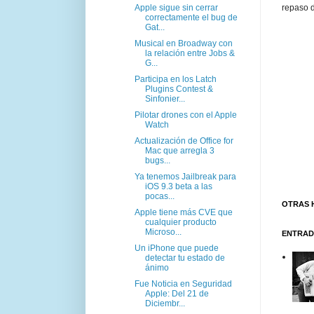
Apple sigue sin cerrar
repaso d
correctamente el bug de
Gat...
Musical en Broadway con
la relación entre Jobs &
G...
Participa en los Latch
Plugins Contest &
Sinfonier...
Pilotar drones con el Apple
Watch
Actualización de Office for
Mac que arregla 3
bugs...
Ya tenemos Jailbreak para
iOS 9.3 beta a las
pocas...
OTRAS 
Apple tiene más CVE que
cualquier producto
Microso...
ENTRAD
Un iPhone que puede
detectar tu estado de
ánimo
Fue Noticia en Seguridad
Apple: Del 21 de
Diciembr...