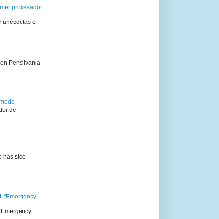
rimer procesador
e anécdotas e
 en Pensilvania
semode
dor de
o has sido
11 "Emergency
 " Emergency