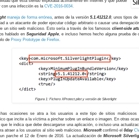
bilidad que está siendo explotada activamente en Internet y que puede
r con una infección es la
CVE-2016-0034
.
ight
maneja de forma errónea
, antes de la versión
5.1.41212.0
, unos tipos de
idad a un atacante de poder ejecutar código arbitrario o causar una denegación
de un sitio web malicioso. Esto sería a través de los famosos
client-side att
os hablado en
Seguridad Apple
, e incluso hemos hecho alguna prueba de
plo de
Proxy Prototype de Firefox
.
Figura 1: Fichero XProtect.plist y versión de Silverlight
as ocasiones se atra a los usuarios a este tipo de sitios maliciosos
ico que incite a la víctima a pinchar sobre un enlace o imagen. En otras ocasi
 que le indica que debe descargarse una aplicación, o incluso una actualizaci
a atraer a los usuarios al sitio web malicioso.
Microsoft
confirmó el
0day
CV
 un parche el 12 de Enero de 2016. La actualización de
Microsoft Silverli