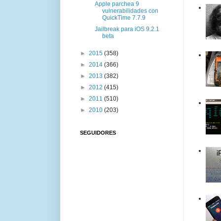
Apple parchea 9
vulnerabilidades con
QuickTime 7.7.9
Jailbreak para iOS 9.2.1
beta
►
2015
(358)
►
2014
(366)
►
2013
(382)
►
2012
(415)
►
2011
(510)
►
2010
(203)
SEGUIDORES