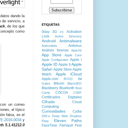
 datos dando la
 de servicio, a
ETIQUETAS
ack
, de los que
 concepto como
0day
3G
Activation
4G
Lock
Active Directory
Android
Antimalware
Antivirus
Antirootkits
Análisis forense
Apache
App Store
Apple Care
Apple I
Apple Configurator
Apple ID
Apple
Apple II
Safari
Apple Store
Apple
Apple iCloud
Watch
Apple.com
BYOD
Bill
Bitcoin
Gates
BlackSEO
Blackberry
Bluetooth
Boot
COCOA
Camp
CSRF
Certificados Digitales
Cifrado
Cloud
 con un correo
Computing
ones, el típico
Curiosidades
Cydia
ón falsa, es el
DNI-e
Deep Web
Dropbox
E-2016-0034
y
Eleven Paths
Ebay
gth 5.1.41212.0
FaceTime
FileVault
Find