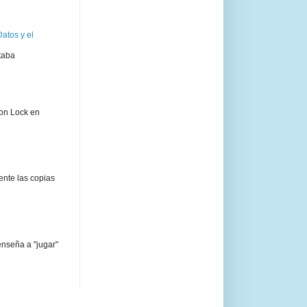
atos y el
taba
ion Lock en
ente las copias
enseña a "jugar"