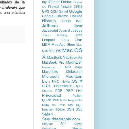
my iPhone
Firefox
sultados de la
Firefox
Firewall
Firewire
GPRS
OS
de
malware
que
Google
GPS
Gmail
GSM
es una práctica
Google Chrome
Hacked
Historia
Humor
IMEI
Jailbreak
Java
Javascript
Juegos
Joomla!
Latch
Juice Jacking
Lion
Leopard
Linux
MDM
Mac App Store
Mac
Mac OS
Mac OS
Mini
X
MacBook
MacBook Air
MacBook Pro
Macintosh
Mail
Maps
Macintosh II
Mavericks
Metasploit
Microsoft
Mountain
Lion
OS X
NFC
Nokia
Objective-C
OSINT
Open
PDF
PGP
Source
PHP
Privacidad
Python
QuickTime
RSA
Rogue AP
Ruby on Rails
SIM
SQL
SSH
SSL
Injection
SQLite
Safari
SeguridadApple.com
Siri
Shodan
Skype
Snow
SnapChat