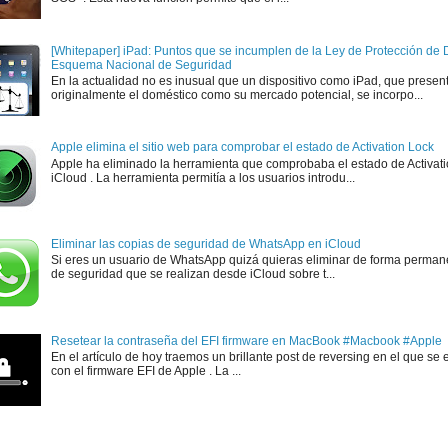
[Whitepaper] iPad: Puntos que se incumplen de la Ley de Protección de D
Esquema Nacional de Seguridad
En la actualidad no es inusual que un dispositivo como iPad, que presen
originalmente el doméstico como su mercado potencial, se incorpo...
Apple elimina el sitio web para comprobar el estado de Activation Lock
Apple ha eliminado la herramienta que comprobaba el estado de Activat
iCloud . La herramienta permitía a los usuarios introdu...
Eliminar las copias de seguridad de WhatsApp en iCloud
Si eres un usuario de WhatsApp quizá quieras eliminar de forma perman
de seguridad que se realizan desde iCloud sobre t...
Resetear la contraseña del EFI firmware en MacBook #Macbook #Apple
En el artículo de hoy traemos un brillante post de reversing en el que se 
con el firmware EFI de Apple . La ...