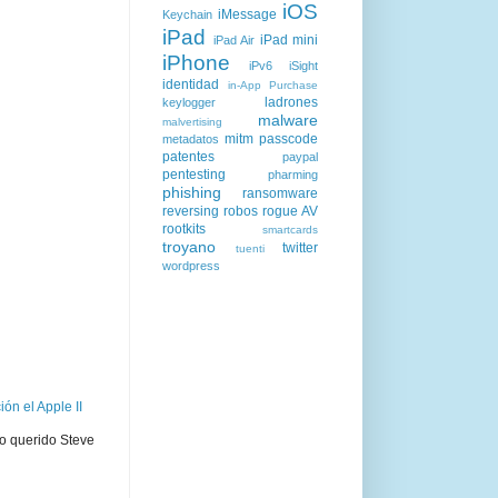
iOS
iMessage
Keychain
iPad
iPad mini
iPad Air
iPhone
iPv6
iSight
identidad
in-App Purchase
ladrones
keylogger
malware
malvertising
mitm
passcode
metadatos
patentes
paypal
pentesting
pharming
phishing
ransomware
reversing
robos
rogue AV
rootkits
smartcards
troyano
twitter
tuenti
wordpress
ón el Apple II
ro querido Steve