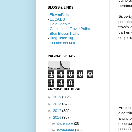
vulnera
termina
BLOGS & LINKS
-
ElevenPaths
Silverl
-
LUCA D3
posibil
-
Data Speaks
través 
-
Comunidad ElevenPaths
ya hem
-
Blog Eleven Paths
el ejem
-
Blog Think Big
-
El Lado del Mal
PÁGINAS VISTAS
1
4
0
8
0
1
4
0
ARCHIVO DEL BLOG
►
2019
(304)
►
2018
(342)
En much
►
2017
(355)
electrón
▼
2016
(357)
anuncio
►
diciembre
(28)
cebo par
publicó
►
noviembre
(30)