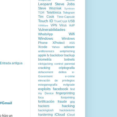
Leopard
Steve Jobs
Steve Wozniak
Symbian
Telefónica
TOR
Telegram
Tim Cook
Time-Capsule
Touch ID
USB
TrueCrypt
VPN
Virus
VoIP
VMWare
Vulnerabilidades
Wifi
WhatsApp
Windows
Windows
Phone
XProtect
XSS
Xcode
adware
Yahoo
antiforensics
antiphishing
apple tv
backdoor
backup
biometría
botnets
Entrada antigua
clickjacking
control parental
cracking
criptografía
defacement
delitos
e-
Goverment
e-crime
elevación de privilegios
esteganografía
evilgrade
exploits
facebook
find
fingerprinting
my Device
foca
footprinting
fortificación
fraude
gpg
 #Gmail
hacking
hackers
hackingtosh
hacktivismo
iCloud
hardening
iCloud
o hizo un