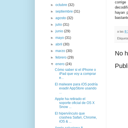
corrig
►
octubre
(32)
decodif
►
septiembre
(31)
hayan p
bastant
►
agosto
(32)
►
julio
(31)
►
junio
(29)
a las
8:
►
mayo
(31)
Etiquet
►
abril
(30)
►
marzo
(30)
No h
►
febrero
(29)
▼
enero
(24)
Publ
Cómo saber si el iPhone o
iPad que voy a comprar
e...
El malware para iOS podría
evadir AppStore usando
...
Apple ha retirado el
soporte oficial de OS X
Snow ...
El hipervínculo que
crashea Safari, Chrome,
iOS & ...
Apple soluciona 8