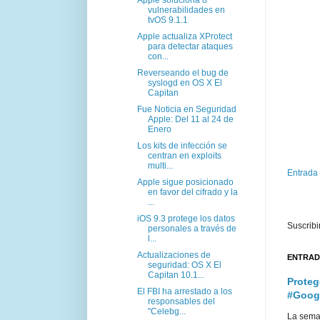
vulnerabilidades en
tvOS 9.1.1
Apple actualiza XProtect
para detectar ataques
con...
Reverseando el bug de
syslogd en OS X El
Capitan
Fue Noticia en Seguridad
Apple: Del 11 al 24 de
Enero
Los kits de infección se
centran en exploits
multi...
Entrada
Apple sigue posicionado
en favor del cifrado y la
...
iOS 9.3 protege los datos
Suscribi
personales a través de
l...
Actualizaciones de
ENTRAD
seguridad: OS X El
Capitan 10.1...
Proteg
El FBI ha arrestado a los
#Goog
responsables del
"Celebg...
La sema