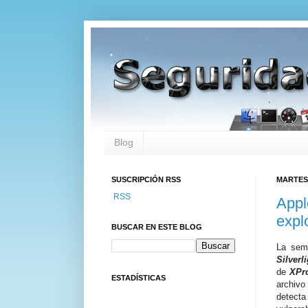
Blog
SUSCRIPCIÓN RSS
MARTES,
RSS
Appl
expl
BUSCAR EN ESTE BLOG
La sem
Silverl
de
XPro
ESTADÍSTICAS
archivo
detect