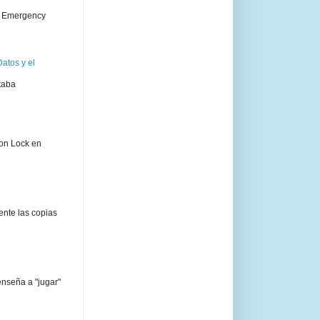
 " Emergency
atos y el
taba
ion Lock en
ente las copias
enseña a "jugar"