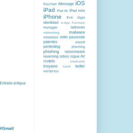
iOS
iMessage
Keychain
iPad
iPad mini
iPad Air
iPhone
iPv6
iSight
identidad
in-App Purchase
ladrones
keylogger
malware
malvertising
mitm
passcode
metadatos
patentes
paypal
pentesting
pharming
phishing
ransomware
reversing
robos
rogue AV
rootkits
smartcards
troyano
twitter
tuenti
wordpress
Entrada antigua
 #Gmail