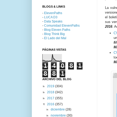
BLOGS & LINKS
La vuln
versio
-
ElevenPaths
el bole
-
LUCA D3
-
Data Speaks
sus ve
-
Comunidad ElevenPaths
2016
. A
-
Blog Eleven Paths
C
-
Blog Think Big
un
-
El Lado del Mal
fi
M
PÁGINAS VISTAS
C
to
M
1
4
0
8
1
8
8
1
ARCHIVO DEL BLOG
►
2019
(304)
►
2018
(342)
►
2017
(355)
▼
2016
(357)
►
diciembre
(28)
►
noviembre
(30)