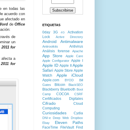
e en todas las
De acuerdo con
ue afectado en
Word
de
Office
ETIQUETAS
uación:
0day
3G
Activation
4G
través de
Lock
Active Directory
Android
Antimalware
ominar un
Antivirus
Antirootkits
 2011 for
Análisis forense
Apache
App Store
Apple Care
y afecta a
Apple I
Apple Configurator
 2011 for
Apple ID
Apple
Apple II
Safari
Apple Store
Apple
Apple iCloud
Watch
Apple.com
BYOD
Bill
Bitcoin
Gates
BlackSEO
Blackberry
Bluetooth
Boot
COCOA
Camp
CSRF
Certificados Digitales
Cifrado
Cloud
Computing
Curiosidades
Cydia
DNI-e
Deep Web
Dropbox
Eleven Paths
Ebay
FaceTime
FileVault
Find