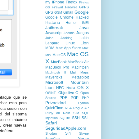
my iPhone
Firefox
Firefox
Firewall
Firewire
GPRS
OS
Google
GPS
Gmail
GSM
Google Chrome
Hacked
Historia
Humor
IMEI
Jailbreak
Java
Javascript
Juegos
Joomla!
Latch
Juice Jacking
Lion
Leopard
Linux
MDM
Mac App Store
Mac
Mac OS
Mac OS
Mini
X
MacBook
MacBook Air
MacBook Pro
Macintosh
Mail
Maps
Macintosh II
Mavericks
Metasploit
Microsoft
Mountain
Lion
OS X
NFC
Nokia
Objective-C
OSINT
Open
ataque que se
PDF
PGP
Source
PHP
Privacidad
char esto para
Python
QuickTime
nicia sesión con
RSA
Rogue AP
Ruby on Rails
SIM
SQL
ol del sistema
SSH
SSL
Injection
SQLite
 con el máximo
Safari
s, crear nuevas
SeguridadApple.com
tcétera.
Siri
Shodan
Skype
Snow
SnapChat