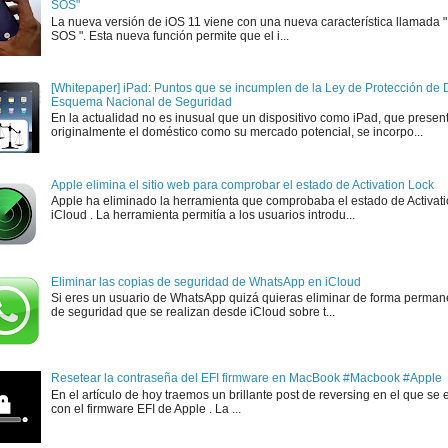
SOS"
La nueva versión de iOS 11 viene con una nueva característica llamada
SOS ". Esta nueva función permite que el i...
[Whitepaper] iPad: Puntos que se incumplen de la Ley de Protección de D
Esquema Nacional de Seguridad
En la actualidad no es inusual que un dispositivo como iPad, que presen
originalmente el doméstico como su mercado potencial, se incorpo...
Apple elimina el sitio web para comprobar el estado de Activation Lock
Apple ha eliminado la herramienta que comprobaba el estado de Activat
iCloud . La herramienta permitía a los usuarios introdu...
Eliminar las copias de seguridad de WhatsApp en iCloud
Si eres un usuario de WhatsApp quizá quieras eliminar de forma perman
de seguridad que se realizan desde iCloud sobre t...
Resetear la contraseña del EFI firmware en MacBook #Macbook #Apple
En el artículo de hoy traemos un brillante post de reversing en el que se 
con el firmware EFI de Apple . La ...