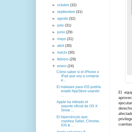
►
octubre
(32)
►
septiembre
(31)
►
agosto
(32)
►
julio
(31)
►
junio
(29)
►
mayo
(31)
►
abril
(30)
►
marzo
(30)
►
febrero
(29)
▼
enero
(24)
Cómo saber si el iPhone o
iPad que voy a comprar
e...
El malware para iOS podría
evadir AppStore usando
El equ
...
aprovec
Apple ha retirado el
ejecutar
soporte oficial de OS X
derech
Snow ...
afectad
El hipervínculo que
privile
crashea Safari, Chrome,
cuentas
iOS & ...
Apple soluciona 8