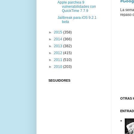
#Goog
Apple parchea 9
vulnerabilidades con
La sema
QuickTime 7.7.9
repaso d
Jailbreak para iOS 9.2.1
beta
►
2015
(358)
►
2014
(366)
►
2013
(382)
►
2012
(415)
►
2011
(510)
►
2010
(203)
SEGUIDORES
OTRAS 
ENTRAD