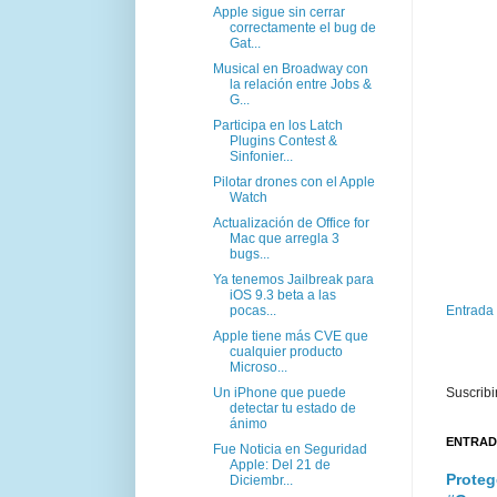
Apple sigue sin cerrar
correctamente el bug de
Gat...
Musical en Broadway con
la relación entre Jobs &
G...
Participa en los Latch
Plugins Contest &
Sinfonier...
Pilotar drones con el Apple
Watch
Actualización de Office for
Mac que arregla 3
bugs...
Ya tenemos Jailbreak para
iOS 9.3 beta a las
pocas...
Entrada
Apple tiene más CVE que
cualquier producto
Microso...
Un iPhone que puede
Suscribi
detectar tu estado de
ánimo
ENTRAD
Fue Noticia en Seguridad
Apple: Del 21 de
Proteg
Diciembr...