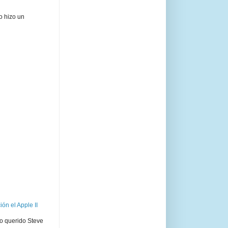
o hizo un
ón el Apple II
ro querido Steve