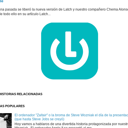
le
na pasada se liberó la nueva versión de Latch y nuestro compañero Chema Alons
e todo ello en su artículo Latch...
HISTORIAS RELACIONADAS
AS POPULARES
El ordenador "Zaltair" o la broma de Steve Wozniak el día de la presentaci
(que hasta Steve Jobs se creyó)
Hoy vamos a hablaros de una divertida historia protagonizada por nuest
Wozniak . El ordenador Apple II se presentó al me...