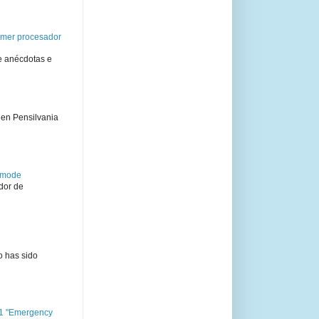
rimer procesador
e anécdotas e
 en Pensilvania
semode
dor de
o has sido
11 "Emergency