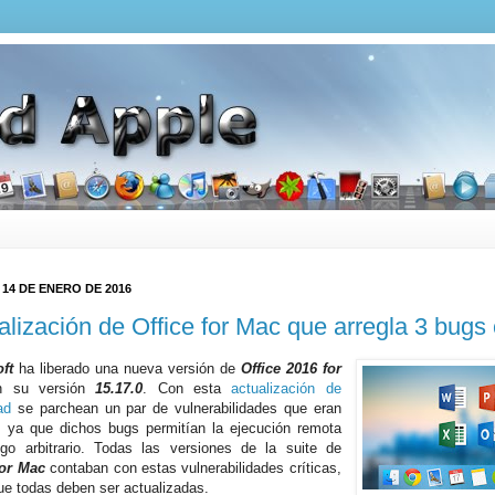
 14 DE ENERO DE 2016
alización de Office for Mac que arregla 3 bugs 
oft
ha liberado una nueva versión de
Office 2016 for
 su versión
15.17.0
. Con esta
actualización de
ad
se parchean un par de vulnerabilidades que eran
s, ya que dichos bugs permitían la ejecución remota
go arbitrario. Todas las versiones de la suite de
for Mac
contaban con estas vulnerabilidades críticas,
que todas deben ser actualizadas.