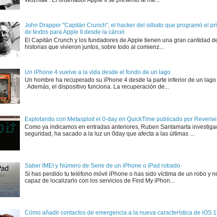
John Drapper "Capitán Crunch", el hacker del silbato que programó el p
de textos para Apple II desde la cárcel
El Capitán Crunch y los fundadores de Apple tienen una gran cantidad d
historias que vivieron juntos, sobre todo al comienz...
Un iPhone 4 vuelve a la vida desde el fondo de un lago
Un hombre ha recuperado su iPhone 4 desde la parte inferior de un lago
. Además, el dispositivo funciona. La recuperación de...
Explotando con Metasploit el 0-day en QuickTime publicado por Rever
Como ya indicamos en entradas anteriores, Ruben Santamarta investiga
seguridad, ha sacado a la luz un 0day que afecta a las últimas ...
Saber IMEI y Número de Serie de un iPhone o iPad robado
Si has perdido tu teléfono móvil iPhone o has sido víctima de un robo y n
capaz de localizarlo con los servicios de Find My iPhon...
Cómo añadir contactos de emergencia a la nueva característica de iOS 