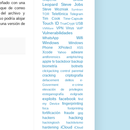
iseñado con una
Leopard
Steve Jobs
aque de correo
Steve Wozniak
Symbian
 del archivo y
Telefónica
TOR
Telegram
o podría alojar
Tim Cook
Time-Capsule
Touch ID
 una versión de
USB
TrueCrypt
VPN
Virus
VoIP
VMWare
Vulnerabilidades
Wifi
WhatsApp
Windows
Windows
Phone
XProtect
XSS
Xcode
adware
Yahoo
antiforensics
antiphishing
apple tv
backdoor
backup
biometría
botnets
clickjacking
control parental
cracking
criptografía
defacement
delitos
e-
Goverment
e-crime
elevación de privilegios
esteganografía
evilgrade
exploits
facebook
find
fingerprinting
my Device
foca
footprinting
fortificación
fraude
gpg
hacking
hackers
hackingtosh
hacktivismo
iCloud
hardening
iCloud