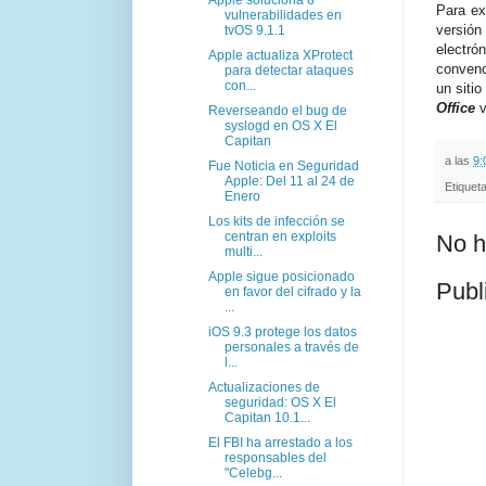
Para ex
vulnerabilidades en
versió
tvOS 9.1.1
electró
Apple actualiza XProtect
convenc
para detectar ataques
con...
un siti
Office
v
Reverseando el bug de
syslogd en OS X El
Capitan
a las
9:
Fue Noticia en Seguridad
Apple: Del 11 al 24 de
Etiquet
Enero
Los kits de infección se
centran en exploits
No h
multi...
Apple sigue posicionado
Publ
en favor del cifrado y la
...
iOS 9.3 protege los datos
personales a través de
l...
Actualizaciones de
seguridad: OS X El
Capitan 10.1...
El FBI ha arrestado a los
responsables del
"Celebg...