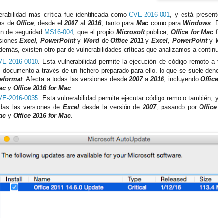
erabilidad más crítica fue identificada como
CVE-2016-001
, y está present
nes de
Office
, desde el
2007
al
2016
, tanto para
Mac
como para
Windows
. 
tín de seguridad
MS16-004
, que el propio
Microsoft
publica,
Office for Mac
f
rsiones
Excel
,
PowerPoint
y
Word
de
Office 2011
y
Excel
,
PowerPoint
y
demás, existen otro par de vulnerabilidades críticas que analizamos a contin
VE-2016-0010
. Esta vulnerabilidad permite la ejecución de código remoto a 
 documento a través de un fichero preparado para ello, lo que se suele den
leformat
. Afecta a todas las versiones desde
2007
a
2016
, incluyendo
Office
ac
y
Office 2016 for Mac
.
VE-2016-0035
. Esta vulnerabilidad permite ejecutar código remoto también, 
das las versiones de
Excel
desde la versión de
2007
, pasando por
Office
ac
y
Office 2016 for Mac
.