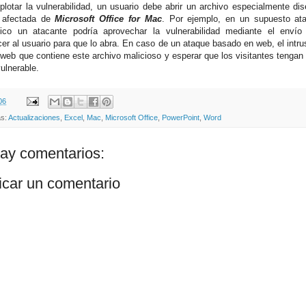
plotar la vulnerabilidad, un usuario debe abrir un archivo especialmente d
n afectada de
Microsoft Office for Mac
. Por ejemplo, en un supuesto at
nico un atacante podría aprovechar la vulnerabilidad mediante el envío
er al usuario para que lo abra. En caso de un ataque basado en web, el intrus
o web que contiene este archivo malicioso y esperar que los visitantes tengan
ulnerable.
06
as:
Actualizaciones
,
Excel
,
Mac
,
Microsoft Office
,
PowerPoint
,
Word
ay comentarios:
icar un comentario