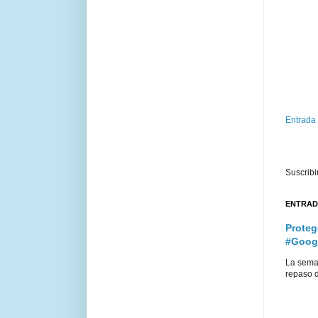
Entrada
Suscribi
ENTRAD
Proteg
#Goog
La sema
repaso d