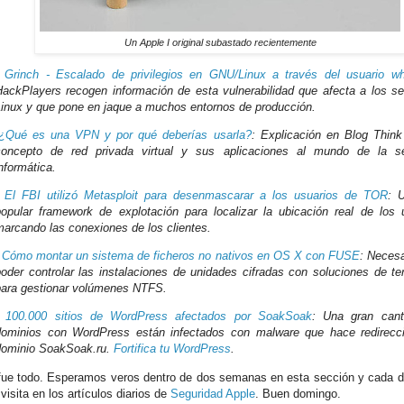
Un Apple I original subastado recientemente
-
Grinch - Escalado de privilegios en GNU/Linux a través del usuario wh
HackPlayers recogen información de esta vulnerabilidad que afecta a los se
Linux y que pone en jaque a muchos entornos de producción.
¿Qué es una VPN y por qué deberías usarla?
: Explicación en Blog Think
concepto de red privada virtual y sus aplicaciones al mundo de la se
nformática.
-
El FBI utilizó Metasploit para desenmascarar a los usuarios de TOR
: U
popular framework de explotación para localizar la ubicación real de los 
arcando las conexiones de los clientes.
-
Cómo montar un sistema de ficheros no nativos en OS X con FUSE
: Necesa
poder controlar las instalaciones de unidades cifradas con soluciones de te
para gestionar volúmenes NTFS.
-
100.000 sitios de WordPress afectados por SoakSoak
: Una gran cant
dominios con WordPress están infectados con malware que hace redirecc
dominio SoakSoak.ru.
Fortifica tu WordPress
.
fue todo. Esperamos veros dentro de dos semanas en esta sección y cada 
visita en los artículos diarios de
Seguridad Apple
. Buen domingo.