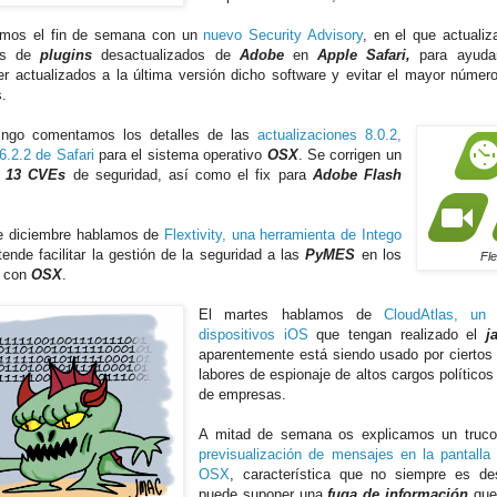
amos el fin de semana con un
nuevo Security Advisory
, en el que actualiza
os de
plugins
desactualizados de
Adobe
en
Apple Safari,
para ayudar
r actualizados a la última versión dicho software y evitar el mayor númer
s.
ingo comentamos los detalles de las
actualizaciones 8.0.2,
6.2.2 de Safari
para el sistema operativo
OSX
. Se corrigen un
e
13 CVEs
de seguridad, así como el fix para
Adobe Flash
e diciembre hablamos de
Flextivity, una herramienta de Intego
tende facilitar la gestión de la seguridad a las
PyMES
en los
Fle
s con
OSX
.
El martes hablamos de
CloudAtlas, un
dispositivos iOS
que tengan realizado el
j
aparentemente está siendo usado por ciertos
labores de espionaje de altos cargos políticos
de empresas.
A mitad de semana os explicamos un truc
previsualización de mensajes en la pantalla
OSX
, característica que no siempre es d
puede suponer una
fuga de información
que