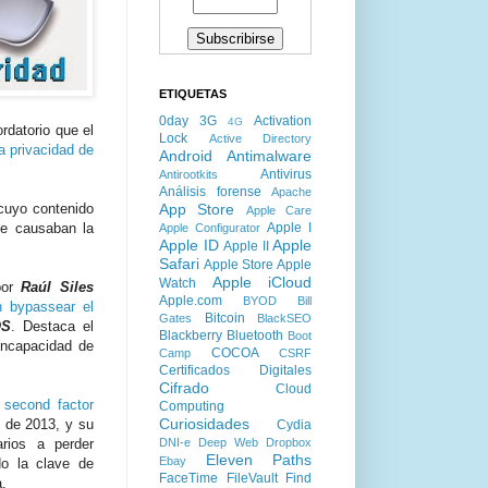
ETIQUETAS
0day
3G
Activation
4G
rdatorio que el
Lock
Active Directory
a privacidad de
Android
Antimalware
Antivirus
Antirootkits
Análisis forense
Apache
App Store
 cuyo contenido
Apple Care
Apple I
que causaban la
Apple Configurator
Apple ID
Apple
Apple II
Safari
Apple Store
Apple
Apple iCloud
Watch
 por
Raúl Siles
Apple.com
BYOD
Bill
n bypassear el
Bitcoin
Gates
BlackSEO
OS
. Destaca el
Blackberry
Bluetooth
Boot
incapacidad de
COCOA
Camp
CSRF
Certificados Digitales
Cifrado
Cloud
e second factor
Computing
Curiosidades
 de 2013, y su
Cydia
DNI-e
Deep Web
Dropbox
arios a perder
Eleven Paths
Ebay
do la clave de
FaceTime
FileVault
Find
a.