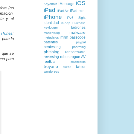
iOS
iMessage
Keychain
dora (no
iPad
iPad mini
iPad Air
rmación,
iPhone
iPv6
iSight
fía y el
identidad
in-App Purchase
ladrones
keylogger
malware
malvertising
 iTunes
:
mitm
passcode
metadatos
 para lo
patentes
paypal
pentesting
pharming
phishing
ransomware
o que se
reversing
robos
rogue AV
eno para
rootkits
smartcards
troyano
twitter
tuenti
wordpress