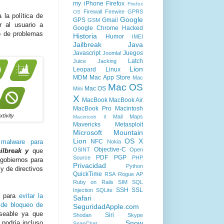
my iPhone
Firefox
Firefox
Firewall
Firewire
GPRS
OS
 la política de
Google
GPS
Gmail
GSM
 al usuario a
Google Chrome
Hacked
o de problemas
Historia
Humor
IMEI
Jailbreak
Java
Javascript
Juegos
Joomla!
Latch
Juice Jacking
Lion
Leopard
Linux
MDM
Mac App Store
Mac
Mac OS
Mac OS
Mini
X
MacBook
MacBook Air
MacBook Pro
Macintosh
xtivity
Mail
Maps
Macintosh II
Mavericks
Metasploit
Microsoft
Mountain
Lion
OS X
NFC
 malware para
Nokia
Objective-C
OSINT
Open
ailbreak y
que
PDF
PGP
Source
PHP
 gobiernos para
Privacidad
Python
 y de directivos
QuickTime
RSA
Rogue AP
Ruby on Rails
SIM
SQL
SSH
SSL
Injection
SQLite
o para
evitar la
Safari
 de bloqueo de
SeguridadApple.com
eseable ya que
Siri
Shodan
Skype
Snow
 podría incluso
SnapChat