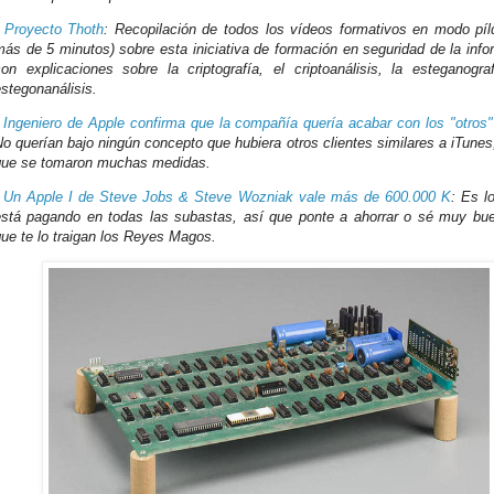
-
Proyecto Thoth
: Recopilación de todos los vídeos formativos en modo píl
ás de 5 minutos) sobre esta iniciativa de formación en seguridad de la info
con explicaciones sobre la criptografía, el criptoanálisis, la esteganogra
stegonanálisis.
-
Ingeniero de Apple confirma que la compañía quería acabar con los "otros"
o querían bajo ningún concepto que hubiera otros clientes similares a iTunes,
que se tomaron muchas medidas.
-
Un Apple I de Steve Jobs & Steve Wozniak vale más de 600.000 K
: Es l
está pagando en todas las subastas, así que ponte a ahorrar o sé muy bu
ue te lo traigan los Reyes Magos.