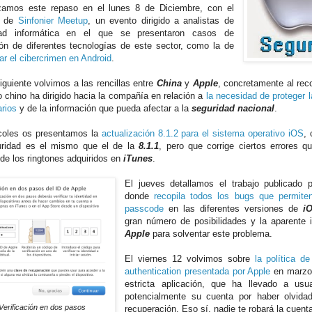
amos este repaso en el lunes 8 de Diciembre, con el
o de
Sinfonier Meetup
, un evento dirigido a analistas de
dad informática en el que se presentaron casos de
ión de diferentes tecnologías de este sector, como la de
ar el cibercrimen en Android
.
siguiente volvimos a las rencillas entre
China
y
Apple
, concretamente al reco
o chino ha dirigido hacia la compañía en relación a
la necesidad de proteger l
arios
y de la información que pueda afectar a la
seguridad nacional
.
coles os presentamos la
actualización 8.1.2 para el sistema operativo iOS
,
uridad es el mismo que el de la
8.1.1
, pero que corrige ciertos errores 
 de los ringtones adquiridos en
iTunes
.
El jueves detallamos el trabajo publicado
donde
recopila todos los bugs que permite
passcode
en las diferentes versiones de
i
gran número de posibilidades y la aparente 
Apple
para solventar este problema.
El viernes 12 volvimos sobre
la política d
authentication presentada por Apple
en marzo
estricta aplicación, que ha llevado a usu
potencialmente su cuenta por haber olvida
Verificación en dos pasos
recuperación. Eso sí, nadie te robará la cuent