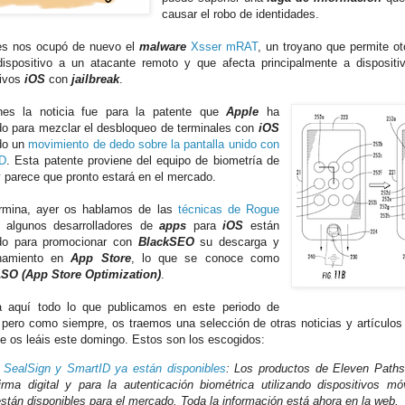
causar el robo de identidades.
es nos ocupó de nuevo el
malware
Xsser mRAT
, un troyano que permite oto
ispositivo a un atacante remoto y que afecta principalmente a disposit
tivos
iOS
con
jailbreak
.
rnes la noticia fue para la patente que
Apple
ha
ado para mezclar el desbloqueo de terminales con
iOS
ndo un
movimiento de dedo sobre la pantalla unido con
ID
. Esta patente proviene del equipo de biometría de
 parece que pronto estará en el mercado.
rmina, ayer os hablamos de las
técnicas de Rogue
algunos desarrolladores de
apps
para
iOS
están
ndo para promocionar con
BlackSEO
su descarga y
onamiento en
App Store
, lo que se conoce como
ASO (App Store Optimization)
.
 aquí todo lo que publicamos en este periodo de
 pero como siempre, os traemos una selección de otras noticias y artículo
e os leáis este domingo. Estos son los escogidos:
-
SealSign y SmartID ya están disponibles
: Los productos de Eleven Paths
firma digital y para la autenticación biométrica utilizando dispositivos mó
stán disponibles para el mercado. Toda la información está ahora en la web.