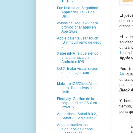
10.10.2
Fue Noticia en Seguridad
Apple: del 8 al 21 de
El juev
Dic...
de un d
Avisos de Rogue AV para
disposi
promocionar apps en
App Store
El vie
Apple patenta usar Touch
solicit
ID y movimiento de dedo
p...
utiliza
Touch 
Xsser mRAT sigue siendo
una amenaza en
Apple
y
Android e iOS
OS X: Evitar visualización
Para te
de mensajes con
AV
que 
pantall...
utiliza
Malware iOS/CloudAtlas
posici
para dispositivos con
Black 
Jailb...
Flextivity: Gestión de la
Y hasta
seguridad de OS X en
tiempo,
PYMES
pena qu
Apple libera Safari 8.0.2,
Safari 7.1.2 & Safari 6...
Apple actualiza los
bloqueos de Adobe
e