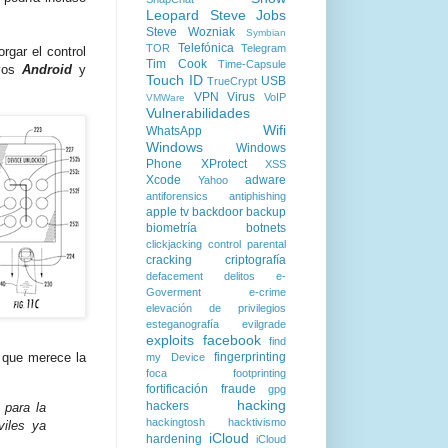
Leopard
Steve Jobs
Steve Wozniak
Symbian
Telefónica
TOR
Telegram
rgar el control
Tim Cook
Time-Capsule
ivos
Android
y
Touch ID
USB
TrueCrypt
VPN
Virus
VoIP
VMWare
Vulnerabilidades
Wifi
WhatsApp
Windows
Windows
Phone
XProtect
XSS
Xcode
adware
Yahoo
antiforensics
antiphishing
apple tv
backdoor
backup
biometría
botnets
clickjacking
control parental
cracking
criptografía
defacement
delitos
e-
Goverment
e-crime
elevación de privilegios
esteganografía
evilgrade
exploits
facebook
find
fingerprinting
s que merece la
my Device
foca
footprinting
fortificación
fraude
gpg
hacking
hackers
 para la
hackingtosh
hacktivismo
viles ya
iCloud
hardening
iCloud