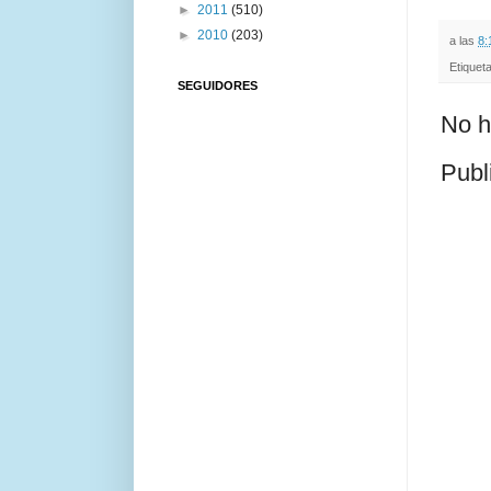
►
2011
(510)
►
2010
(203)
a las
8:
Etiquet
SEGUIDORES
No h
Publ