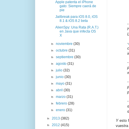
Apple patenta el iPhone
gato: Siempre caerá de
pie
Jailbreak para iOS 8.0, iOS
8.1 & iOS 8.2 beta
AlienSpy: Una Rata (R.A.T.)
en Java que infecta OS
X
-
►
noviembre
(30)
►
octubre
(31)
i
►
septiembre
(30)
►
agosto
(31)
►
julio
(32)
m
►
junio
(30)
►
mayo
(31)
►
abril
(30)
►
marzo
(31)
►
febrero
(28)
►
enero
(31)
►
2013
(382)
Y
esto 
►
2012
(415)
vuestra 