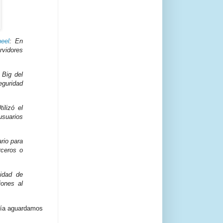
eel
: En
rvidores
 Big del
guridad
tilizó el
usuarios
rio para
rceros o
idad de
iones al
día aguardamos