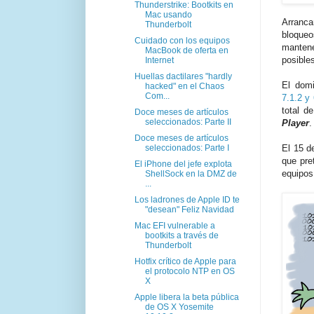
Thunderstrike: Bootkits en
Mac usando
Arranc
Thunderbolt
bloque
Cuidado con los equipos
mantene
MacBook de oferta en
posible
Internet
Huellas dactilares "hardly
El dom
hacked" en el Chaos
Com...
7.1.2 y 
total d
Doce meses de artículos
seleccionados: Parte II
Player
.
Doce meses de artículos
seleccionados: Parte I
El 15 d
que pre
El iPhone del jefe explota
equipo
ShellSock en la DMZ de
...
Los ladrones de Apple ID te
"desean" Feliz Navidad
Mac EFI vulnerable a
bootkits a través de
Thunderbolt
Hotfix crítico de Apple para
el protocolo NTP en OS
X
Apple libera la beta pública
de OS X Yosemite