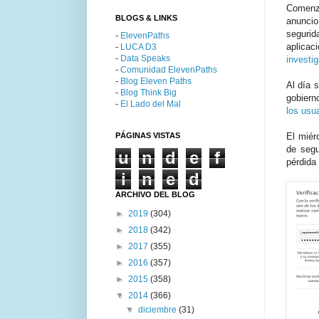
Comenz
BLOGS & LINKS
anunci
seguri
-
ElevenPaths
aplicac
-
LUCA D3
-
Data Speaks
investig
-
Comunidad ElevenPaths
-
Blog Eleven Paths
Al día 
-
Blog Think Big
gobiern
-
El Lado del Mal
los usu
PÁGINAS VISTAS
El miér
de seg
u
n
d
e
f
pérdida
i
n
e
d
ARCHIVO DEL BLOG
►
2019
(304)
►
2018
(342)
►
2017
(355)
►
2016
(357)
►
2015
(358)
▼
2014
(366)
▼
diciembre
(31)