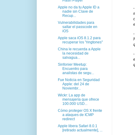
Flash Player
Apple no da tu Apple ID a
nadie sin Clave de
m
Recup...
Vulnerabilidades para
e
saltar el passcode en
iOS
Apple saca iOS 8.1.2 para
N
recuperar los "ringtones"
China le recuerda a Apple
la necesidad de
salvagua...
Sinfonier Meetup:
q
Encuentro para
analistas de segu...
Fue Noticia en Seguridad
Apple: del 24 de
Noviembr...
Wickr: La app de
mensajería que ofrece
100.000 USD...
Cómo proteger OS X frente
a ataques de ICMP
redirect
Apple libera Safari 8.0.1
[retirado actualmente], ...