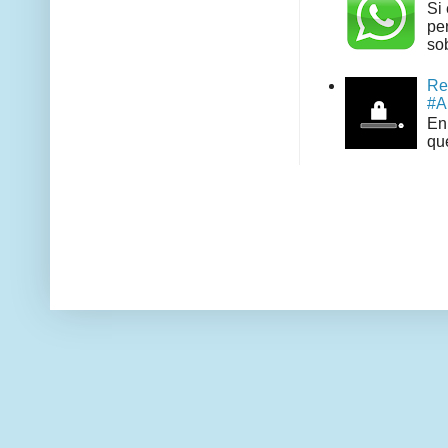
Si
pe
sob
Re
#A
En 
que