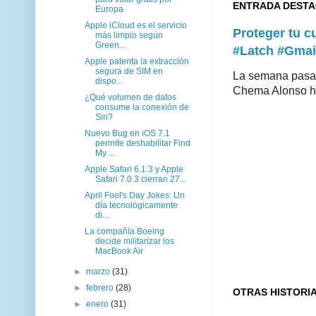
ENTRADA DEST
Europa
Apple iCloud es el servicio
Proteger tu 
más limpio según
Green...
#Latch #Gmai
Apple patenta la extracción
segura de SIM en
La semana pasad
dispo...
Chema Alonso hiz
¿Qué volumen de datos
consume la conexión de
Siri?
Nuevo Bug en iOS 7.1
permite deshabilitar Find
My ...
Apple Safari 6.1.3 y Apple
Safari 7.0.3 cierran 27...
April Fool's Day Jokes: Un
día tecnológicamente
di...
La compañía Boeing
decide militarizar los
MacBook Air
►
marzo
(31)
►
febrero
(28)
OTRAS HISTORI
►
enero
(31)