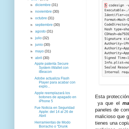
►
diciembre
(31)
►
noviembre
(30)
►
octubre
(31)
►
septiembre
(30)
►
agosto
(31)
►
julio
(32)
►
junio
(30)
►
mayo
(31)
▼
abril
(30)
Apple patenta Secure
System iWallet con
iBeacon
Adobe actualiza Flash
Player para acabar con
explo...
Apple reemplazará los
Esta protección
botones de apagado en
iPhone 5
ya que el
ma
Fue Noticia en Seguridad
paneles de cont
Apple: del 14 al 26 de
Abril
malicioso que g
Herramientas de Modo
tienes una copi
Borracho o "Drunk