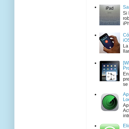
Sa
Si
ro
iPh
Có
iO
La
ll
[W
Pr
En
pr
se 
Ap
Lo
Ap
Act
int
El