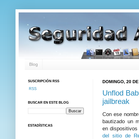
Blog
SUSCRIPCIÓN RSS
DOMINGO, 20 DE
RSS
Unflod Bab
jailbreak
BUSCAR EN ESTE BLOG
Con ese nombr
bautizado un 
ESTADÍSTICAS
en dispositivo
del sitio de Re