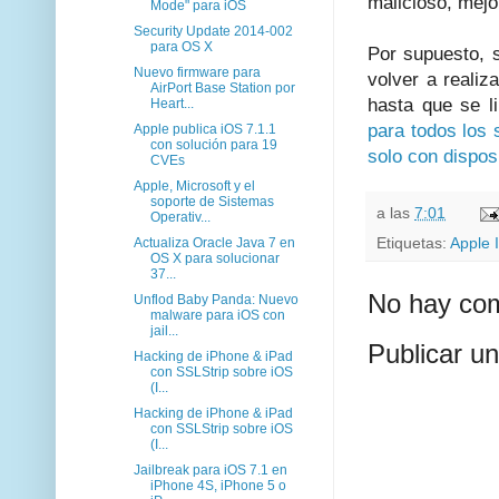
malicioso, mejo
Mode" para iOS
Security Update 2014-002
para OS X
Por supuesto, s
Nuevo firmware para
volver a realiz
AirPort Base Station por
hasta que se l
Heart...
para todos los 
Apple publica iOS 7.1.1
con solución para 19
solo con dispos
CVEs
Apple, Microsoft y el
soporte de Sistemas
a las
7:01
Operativ...
Etiquetas:
Apple 
Actualiza Oracle Java 7 en
OS X para solucionar
37...
No hay com
Unflod Baby Panda: Nuevo
malware para iOS con
jail...
Publicar u
Hacking de iPhone & iPad
con SSLStrip sobre iOS
(I...
Hacking de iPhone & iPad
con SSLStrip sobre iOS
(I...
Jailbreak para iOS 7.1 en
iPhone 4S, iPhone 5 o