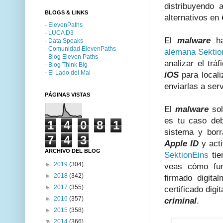
distribuyendo
BLOGS & LINKS
alternativos en
-
ElevenPaths
-
LUCA D3
El
malware
ha
-
Data Speaks
-
Comunidad ElevenPaths
alemana Sektio
-
Blog Eleven Paths
analizar el trá
-
Blog Think Big
-
El Lado del Mal
iOS
para locali
enviarlas a ser
PÁGINAS VISTAS
El
malware
sol
es tu caso deb
1
4
0
8
1
sistema y borr
7
4
3
Apple ID
y acti
ARCHIVO DEL BLOG
SektionEins
tie
►
2019
(304)
veas cómo fun
►
2018
(342)
firmado digita
►
2017
(355)
certificado dig
►
2016
(357)
criminal
.
►
2015
(358)
▼
2014
(366)