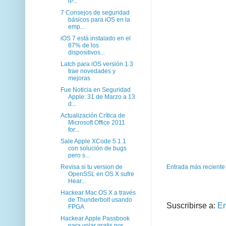
iP...
7 Consejos de seguridad
básicos para iOS en la
emp...
iOS 7 está instalado en el
87% de los
dispositivos...
Latch para iOS versión 1.3
trae novedades y
mejoras
Fue Noticia en Seguridad
Apple: 31 de Marzo a 13
d...
Actualización Crítica de
Microsoft Office 2011
for...
Sale Apple XCode 5.1.1
con solución de bugs
pero s...
Revisa si tu version de
Entrada más reciente
OpenSSL en OS X sufre
Hear...
Hackear Mac OS X a través
de Thunderbolt usando
Suscribirse a:
En
FPGA
Hackear Apple Passbook
para volar gratis por