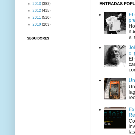
ENTRADAS POP
►
2013
(382)
►
2012
(415)
El
►
2011
(510)
pr
►
2010
(203)
Ho
nu
al 
SEGUIDORES
Jo
el 
El
can
co
Un
Un
la
rec
Ex
Re
Co
in
las