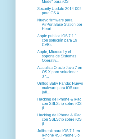
Mode" para iOS
Security Update 2014-002
para OS X
Nuevo firmware para
AirPort Base Station por
Heart...
Apple publica iOS 7.1.1
con solución para 19
CVEs
Apple, Microsoft y el
soporte de Sistemas
Operativ...
Actualiza Oracle Java 7 en
OS X para solucionar
37...
Unflod Baby Panda: Nuevo
malware para iOS con
jail...
Hacking de iPhone & iPad
con SSLStrip sobre iOS
(I...
Hacking de iPhone & iPad
con SSLStrip sobre iOS
(I...
Jailbreak para iOS 7.1 en
iPhone 4S, iPhone 5 o