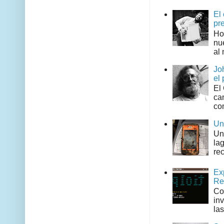
El
pr
Ho
nu
al 
Jo
el 
El
can
co
Un
Un
la
rec
Ex
Re
Co
in
las