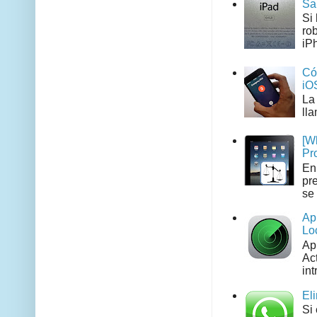
Sa
Si
ro
iPh
Có
iO
La
ll
[W
Pr
En
pr
se 
Ap
Lo
Ap
Act
int
El
Si