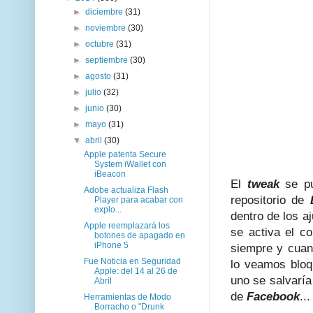
►
diciembre
(31)
►
noviembre
(30)
►
octubre
(31)
►
septiembre
(30)
►
agosto
(31)
►
julio
(32)
►
junio
(30)
►
mayo
(31)
▼
abril
(30)
Apple patenta Secure
System iWallet con
iBeacon
El
tweak
se pu
Adobe actualiza Flash
repositorio de
Player para acabar con
explo...
dentro de los a
Apple reemplazará los
se activa el co
botones de apagado en
iPhone 5
siempre y cua
Fue Noticia en Seguridad
lo veamos blo
Apple: del 14 al 26 de
uno se salvaría
Abril
de
Facebook
...
Herramientas de Modo
Borracho o "Drunk