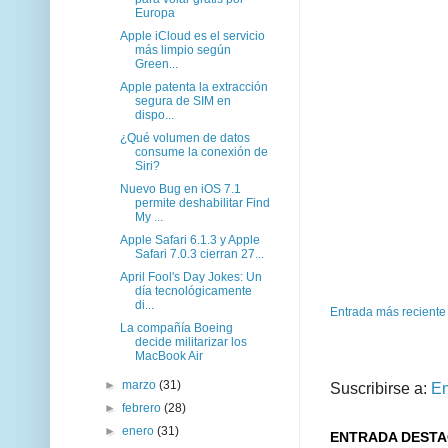
Europa
Apple iCloud es el servicio
más limpio según
Green...
Apple patenta la extracción
segura de SIM en
dispo...
¿Qué volumen de datos
consume la conexión de
Siri?
Nuevo Bug en iOS 7.1
permite deshabilitar Find
My ...
Apple Safari 6.1.3 y Apple
Safari 7.0.3 cierran 27...
April Fool's Day Jokes: Un
día tecnológicamente
di...
Entrada más reciente
La compañía Boeing
decide militarizar los
MacBook Air
►
marzo
(31)
Suscribirse a:
En
►
febrero
(28)
►
enero
(31)
ENTRADA DEST