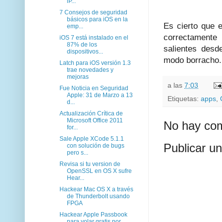
iP...
7 Consejos de seguridad
básicos para iOS en la
Es cierto que 
emp...
correctamente
iOS 7 está instalado en el
87% de los
salientes desd
dispositivos...
modo borracho.
Latch para iOS versión 1.3
trae novedades y
mejoras
a las
7:03
Fue Noticia en Seguridad
Apple: 31 de Marzo a 13
Etiquetas:
apps
,
d...
Actualización Crítica de
Microsoft Office 2011
No hay com
for...
Sale Apple XCode 5.1.1
Publicar u
con solución de bugs
pero s...
Revisa si tu version de
OpenSSL en OS X sufre
Hear...
Hackear Mac OS X a través
de Thunderbolt usando
FPGA
Hackear Apple Passbook
para volar gratis por