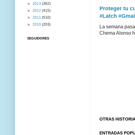
►
2013
(382)
Proteger tu 
►
2012
(415)
#Latch #Gmai
►
2011
(510)
►
2010
(203)
La semana pasad
Chema Alonso hiz
SEGUIDORES
OTRAS HISTORI
ENTRADAS POP