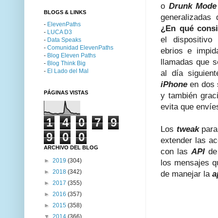
o
Drunk Mode
BLOGS & LINKS
generalizadas 
-
ElevenPaths
¿En qué consi
-
LUCA D3
el dispositiv
-
Data Speaks
-
Comunidad ElevenPaths
ebrios e impi
-
Blog Eleven Paths
llamadas que s
-
Blog Think Big
-
El Lado del Mal
al día siguie
iPhone
en dos 
PÁGINAS VISTAS
y también grac
evita que envíe
1
4
0
7
9
Los
tweak
par
9
0
0
extender las ac
ARCHIVO DEL BLOG
con las
API
de 
►
2019
(304)
los mensajes q
►
2018
(342)
de manejar la
a
►
2017
(355)
►
2016
(357)
►
2015
(358)
▼
2014
(366)