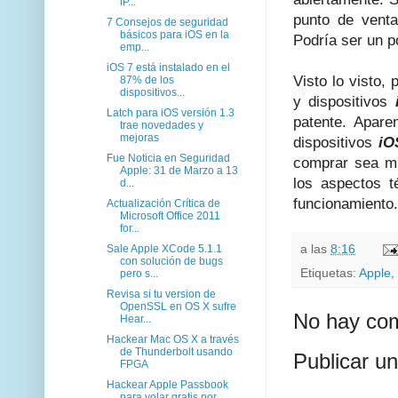
iP...
punto de venta
7 Consejos de seguridad
básicos para iOS en la
Podría ser un p
emp...
iOS 7 está instalado en el
Visto lo visto,
87% de los
dispositivos...
y dispositivos
Latch para iOS versión 1.3
patente. Apare
trae novedades y
mejoras
dispositivos
iO
Fue Noticia en Seguridad
comprar sea m
Apple: 31 de Marzo a 13
los aspectos t
d...
funcionamiento.
Actualización Crítica de
Microsoft Office 2011
for...
a las
8:16
Sale Apple XCode 5.1.1
con solución de bugs
Etiquetas:
Apple
,
pero s...
Revisa si tu version de
OpenSSL en OS X sufre
No hay com
Hear...
Hackear Mac OS X a través
de Thunderbolt usando
Publicar u
FPGA
Hackear Apple Passbook
para volar gratis por