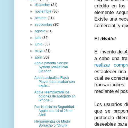
►
diciembre
(31)
crédito en los
►
noviembre
(30)
elemento segur
►
octubre
(31)
Existe una nece
►
septiembre
(30)
comercial, y qu
►
agosto
(31)
►
julio
(32)
El
iWallet
►
junio
(30)
►
mayo
(31)
El invento de
A
▼
abril
(30)
a cabo una tra
Apple patenta Secure
realizar comp
System iWallet con
establecer una
iBeacon
cual se conect
Adobe actualiza Flash
Player para acabar con
transacciones
explo...
mediante el pos
Apple reemplazará los
botones de apagado en
iPhone 5
Los usuarios d
Fue Noticia en Seguridad
que se propon
Apple: del 14 al 26 de
Abril
protocolo dife
Herramientas de Modo
deseables para 
Borracho o "Drunk