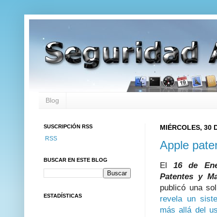
Blog
SUSCRIPCIÓN RSS
MIÉRCOLES, 30 D
RSS
Apple pate
BUSCAR EN ESTE BLOG
El
16 de Ene
Patentes y M
publicó una so
ESTADÍSTICAS
revela un sist
más allá del 