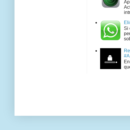
Ap
Act
int
El
Si
pe
sob
Re
#A
En 
que