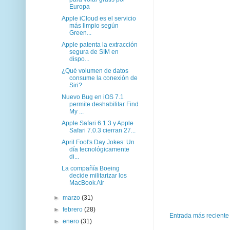
Europa
Apple iCloud es el servicio
más limpio según
Green...
Apple patenta la extracción
segura de SIM en
dispo...
¿Qué volumen de datos
consume la conexión de
Siri?
Nuevo Bug en iOS 7.1
permite deshabilitar Find
My ...
Apple Safari 6.1.3 y Apple
Safari 7.0.3 cierran 27...
April Fool's Day Jokes: Un
día tecnológicamente
di...
La compañía Boeing
decide militarizar los
MacBook Air
►
marzo
(31)
►
febrero
(28)
Entrada más reciente
►
enero
(31)