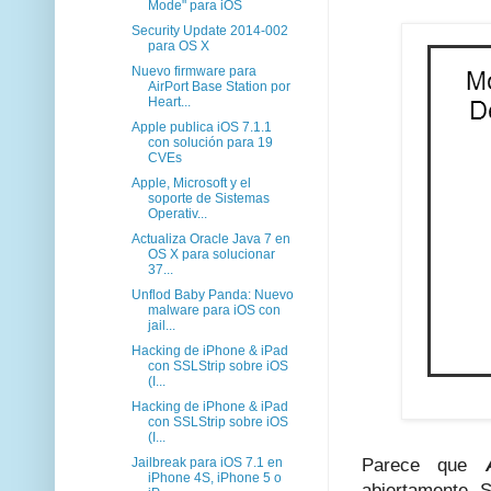
Mode" para iOS
Security Update 2014-002
para OS X
Nuevo firmware para
AirPort Base Station por
Heart...
Apple publica iOS 7.1.1
con solución para 19
CVEs
Apple, Microsoft y el
soporte de Sistemas
Operativ...
Actualiza Oracle Java 7 en
OS X para solucionar
37...
Unflod Baby Panda: Nuevo
malware para iOS con
jail...
Hacking de iPhone & iPad
con SSLStrip sobre iOS
(I...
Hacking de iPhone & iPad
con SSLStrip sobre iOS
(I...
Jailbreak para iOS 7.1 en
Parece que
iPhone 4S, iPhone 5 o
abiertamente. 