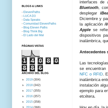
interfaces de
BLOGS & LINKS
Bluetooth
, c
-
ElevenPaths
desplegar
iBe
-
LUCA D3
Diciembre y pa
-
Data Speaks
-
Comunidad ElevenPaths
la aplicación
i
-
Blog Eleven Paths
Apple
se refie
-
Blog Think Big
dispositivos p
-
El Lado del Mal
inalámbrica, que
PÁGINAS VISTAS
Antecedentes 
1
4
0
8
0
Las tecnologías
8
8
6
se encuentran
ARCHIVO DEL BLOG
NFC o RFID
. 
inalámbrica ent
►
2019
(304)
instalación alg
►
2018
(342)
ejemplo para en
►
2017
(355)
etcétera.
►
2016
(357)
►
2015
(358)
Hoy en día, la 
▼
2014
(366)