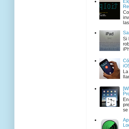
Ex
Re
Co
in
las
Sa
Si
ro
iPh
Có
iO
La
ll
[W
Pr
En
pr
se 
Ap
Lo