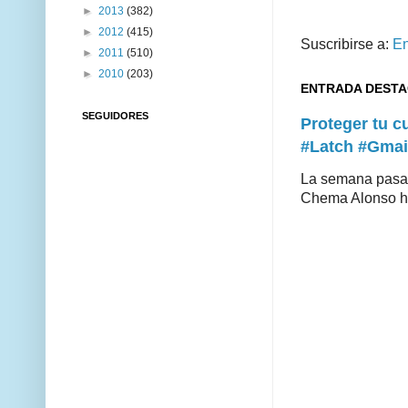
►
2013
(382)
►
2012
(415)
Suscribirse a:
En
►
2011
(510)
►
2010
(203)
ENTRADA DEST
SEGUIDORES
Proteger tu 
#Latch #Gmai
La semana pasad
Chema Alonso hiz