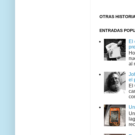
OTRAS HISTORI
ENTRADAS POP
El
pr
Ho
nu
al 
Jo
el 
El
can
co
Un
Un
la
rec