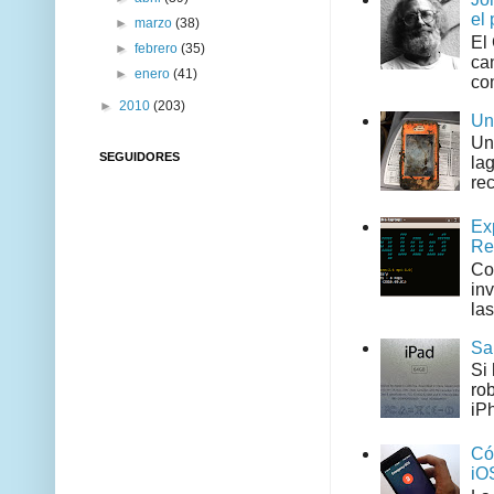
el 
►
marzo
(38)
El
►
febrero
(35)
can
►
enero
(41)
co
►
2010
(203)
Un
Un
SEGUIDORES
la
rec
Ex
Re
Co
in
las
Sa
Si
ro
iPh
Có
iO