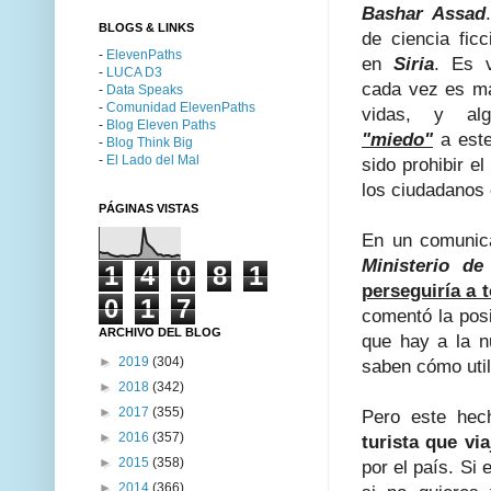
Bashar Assad
BLOGS & LINKS
de ciencia fic
-
ElevenPaths
en
Siria
. Es v
-
LUCA D3
cada vez es má
-
Data Speaks
-
Comunidad ElevenPaths
vidas, y alg
-
Blog Eleven Paths
"miedo"
a este
-
Blog Think Big
-
El Lado del Mal
sido prohibir e
los ciudadanos 
PÁGINAS VISTAS
En un comunic
Ministerio de
1
4
0
8
1
perseguiría a 
0
1
7
comentó la posi
ARCHIVO DEL BLOG
que hay a la n
►
2019
(304)
saben cómo util
►
2018
(342)
►
2017
(355)
Pero este hec
►
2016
(357)
turista que vi
►
2015
(358)
por el país. Si
►
2014
(366)