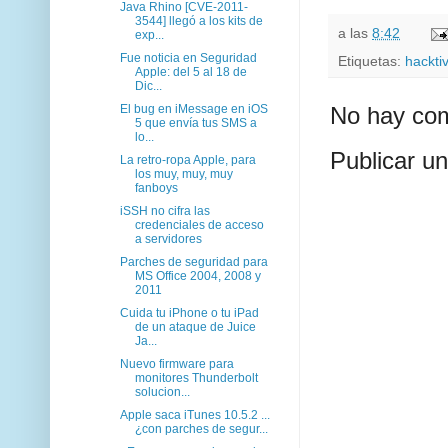
Java Rhino [CVE-2011-
3544] llegó a los kits de
a las
8:42
exp...
Fue noticia en Seguridad
Etiquetas:
hackti
Apple: del 5 al 18 de
Dic...
El bug en iMessage en iOS
No hay com
5 que envía tus SMS a
lo...
Publicar u
La retro-ropa Apple, para
los muy, muy, muy
fanboys
iSSH no cifra las
credenciales de acceso
a servidores
Parches de seguridad para
MS Office 2004, 2008 y
2011
Cuida tu iPhone o tu iPad
de un ataque de Juice
Ja...
Nuevo firmware para
monitores Thunderbolt
solucion...
Apple saca iTunes 10.5.2 ...
¿con parches de segur...