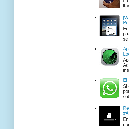
La
ll
[W
Pr
En
pr
se 
Ap
Lo
Ap
Act
int
El
Si
pe
sob
Re
#A
En 
que