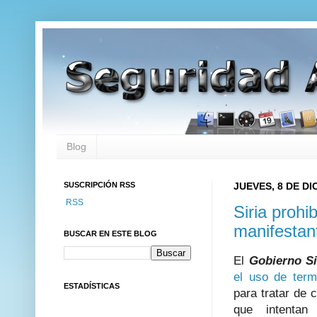
Blog
SUSCRIPCIÓN RSS
JUEVES, 8 DE DI
RSS
Siria prohi
manifestan
BUSCAR EN ESTE BLOG
El
Gobierno Si
el uso de term
ESTADÍSTICAS
para tratar de 
que intentan 