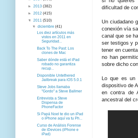
si no quieres
►
2013
(382)
dificultad de c
►
2012
(415)
▼
2011
(510)
Un ciudadano g
▼
diciembre
(41)
conexión vía sa
Los diez artículos más
canal que se ha
vistos en 2011 en
Seguridad...
ser testigos y 
Back To The Past: Los
tener en cuenta
clones de Mac
no han permitid
Saber dónde está el iPad
sobre dicho conf
robado no garantiza
recup...
Disponible Untethered
Lo que es un h
Jailbreak para iOS 5.0.1
dispositivo de 
Steve Jobs llamaba
"Gordo" a Steve Ballmer
en contra de 
Entrevista a Steve
ancestral del c
Dispensa de
PhoneFactor
Si Papá Noel te dio un iPad
o iPhone aquí va tu Ph...
Curso de Análisis Forense
de iDevices (iPhone e
iPad)