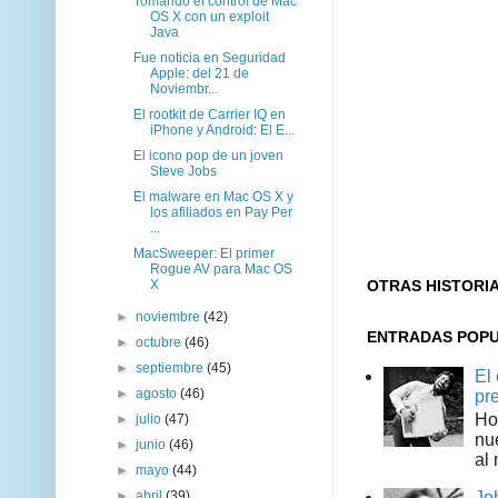
Tomando el control de Mac
OS X con un exploit
Java
Fue noticia en Seguridad
Apple: del 21 de
Noviembr...
El rootkit de Carrier IQ en
iPhone y Android: El E...
El icono pop de un joven
Steve Jobs
El malware en Mac OS X y
los afiliados en Pay Per
...
MacSweeper: El primer
Rogue AV para Mac OS
X
OTRAS HISTORI
►
noviembre
(42)
ENTRADAS POP
►
octubre
(46)
►
septiembre
(45)
El
►
agosto
(46)
pr
Ho
►
julio
(47)
nu
►
junio
(46)
al 
►
mayo
(44)
►
abril
(39)
Jo