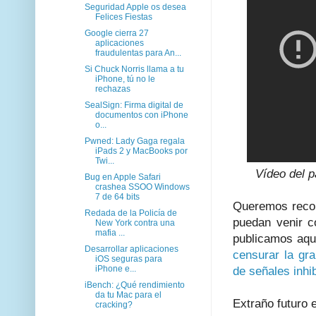
Seguridad Apple os desea
Felices Fiestas
Google cierra 27
aplicaciones
fraudulentas para An...
Si Chuck Norris llama a tu
iPhone, tú no le
rechazas
SealSign: Firma digital de
documentos con iPhone
o...
Pwned: Lady Gaga regala
iPads 2 y MacBooks por
Twi...
Vídeo del p
Bug en Apple Safari
crashea SSOO Windows
7 de 64 bits
Queremos record
Redada de la Policía de
puedan venir c
New York contra una
mafia ...
publicamos aqu
Desarrollar aplicaciones
censurar la gr
iOS seguras para
iPhone e...
de señales inhi
iBench: ¿Qué rendimiento
da tu Mac para el
Extraño futuro 
cracking?