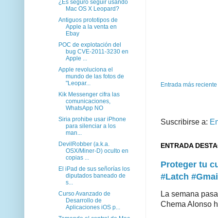
¿Es seguro seguir usando
Mac OS X Leopard?
Antiguos prototipos de
Apple a la venta en
Ebay
POC de explotación del
bug CVE-2011-3230 en
Apple ...
Apple revoluciona el
mundo de las fotos de
"Leopar...
Entrada más reciente
Kik Messenger cifra las
comunicaciones,
WhatsApp NO
Siria prohibe usar iPhone
Suscribirse a:
En
para silenciar a los
man...
DevilRobber (a.k.a.
ENTRADA DEST
OSX/Miner-D) oculto en
copias ...
Proteger tu 
El iPad de sus señorías los
#Latch #Gmai
diputados baneado de
s...
La semana pasad
Curso Avanzado de
Desarrollo de
Chema Alonso hiz
Aplicaciones iOS p...