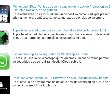
[Whitepaper] iPad: Puntos que se incumplen de la Ley de Protección de D
Esquema Nacional de Seguridad
En la actualidad no es inusual que un dispositivo como iPad, que presen
originalmente el doméstico como su mercado potencial, se incorpo...
Apple elimina el sitio web para comprobar el estado de Activation Lock
Apple ha eliminado la herramienta que comprobaba el estado de Activat
iCloud . La herramienta permitía a los usuarios introdu...
Eliminar las copias de seguridad de WhatsApp en iCloud
Si eres un usuario de WhatsApp quizá quieras eliminar de forma perman
de seguridad que se realizan desde iCloud sobre t...
Resetear la contraseña del EFI firmware en MacBook #Macbook #Apple
En el artículo de hoy traemos un brillante post de reversing en el que se 
con el firmware EFI de Apple . La ...