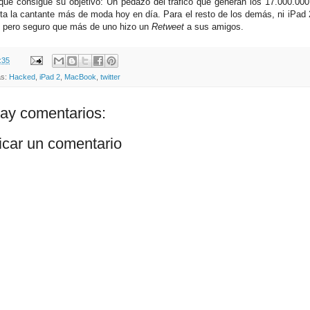
que consigue su objetivo: Un pedazo del tráfico que generan los 17.000.00
ta la cantante más de moda hoy en día. Para el resto de los demás, ni iPad
, pero seguro que más de uno hizo un
Retweet
a sus amigos.
:35
as:
Hacked
,
iPad 2
,
MacBook
,
twitter
ay comentarios:
icar un comentario