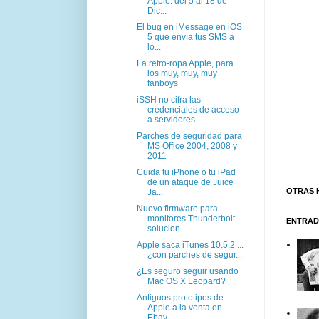
Apple: del 5 al 18 de
Dic...
El bug en iMessage en iOS
5 que envía tus SMS a
lo...
La retro-ropa Apple, para
los muy, muy, muy
fanboys
iSSH no cifra las
credenciales de acceso
a servidores
Parches de seguridad para
MS Office 2004, 2008 y
2011
Cuida tu iPhone o tu iPad
de un ataque de Juice
OTRAS 
Ja...
Nuevo firmware para
monitores Thunderbolt
ENTRAD
solucion...
Apple saca iTunes 10.5.2 ...
¿con parches de segur...
¿Es seguro seguir usando
Mac OS X Leopard?
Antiguos prototipos de
Apple a la venta en
Ebay