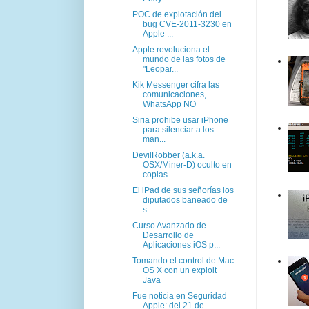
POC de explotación del
bug CVE-2011-3230 en
Apple ...
Apple revoluciona el
mundo de las fotos de
"Leopar...
Kik Messenger cifra las
comunicaciones,
WhatsApp NO
Siria prohibe usar iPhone
para silenciar a los
man...
DevilRobber (a.k.a.
OSX/Miner-D) oculto en
copias ...
El iPad de sus señorías los
diputados baneado de
s...
Curso Avanzado de
Desarrollo de
Aplicaciones iOS p...
Tomando el control de Mac
OS X con un exploit
Java
Fue noticia en Seguridad
Apple: del 21 de