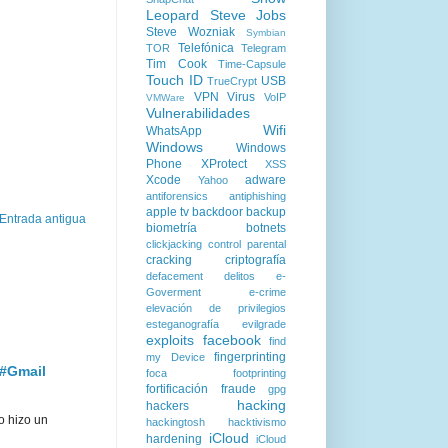
Leopard
Steve Jobs
Steve Wozniak
Symbian
Telefónica
TOR
Telegram
Tim Cook
Time-Capsule
Touch ID
USB
TrueCrypt
VPN
Virus
VoIP
VMWare
Vulnerabilidades
Wifi
WhatsApp
Windows
Windows
Phone
XProtect
XSS
Xcode
adware
Yahoo
antiforensics
antiphishing
apple tv
backdoor
backup
Entrada antigua
biometría
botnets
clickjacking
control parental
cracking
criptografía
defacement
delitos
e-
Goverment
e-crime
elevación de privilegios
esteganografía
evilgrade
exploits
facebook
find
fingerprinting
my Device
 #Gmail
foca
footprinting
fortificación
fraude
gpg
hacking
hackers
o hizo un
hackingtosh
hacktivismo
iCloud
hardening
iCloud