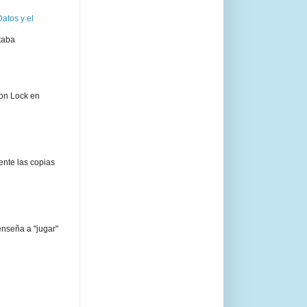
atos y el
taba
ion Lock en
ente las copias
enseña a "jugar"