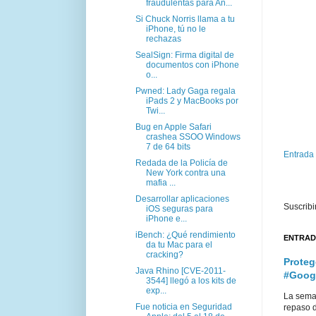
fraudulentas para An...
Si Chuck Norris llama a tu
iPhone, tú no le
rechazas
SealSign: Firma digital de
documentos con iPhone
o...
Pwned: Lady Gaga regala
iPads 2 y MacBooks por
Twi...
Bug en Apple Safari
crashea SSOO Windows
7 de 64 bits
Entrada
Redada de la Policía de
New York contra una
mafia ...
Desarrollar aplicaciones
Suscribi
iOS seguras para
iPhone e...
iBench: ¿Qué rendimiento
ENTRAD
da tu Mac para el
cracking?
Proteg
Java Rhino [CVE-2011-
#Goog
3544] llegó a los kits de
exp...
La sema
Fue noticia en Seguridad
repaso d