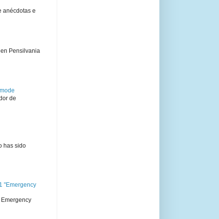
e anécdotas e
 en Pensilvania
semode
dor de
o has sido
11 "Emergency
 " Emergency