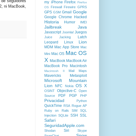
0 de seguidores
my iPhone
Firefox
Firefox
 2, ni MacBook,
Firewall
Firewire
GPRS
OS
Google
GPS
Gmail
GSM
Google Chrome
Hacked
Historia
Humor
IMEI
Jailbreak
Java
Javascript
Juegos
Joomla!
Latch
Juice Jacking
Lion
Leopard
Linux
MDM
Mac App Store
Mac
Mac OS
Mac OS
Mini
X
MacBook
MacBook Air
MacBook Pro
Macintosh
Mail
Maps
Macintosh II
Mavericks
Metasploit
Microsoft
Mountain
Lion
OS X
NFC
Nokia
Objective-C
OSINT
Open
PDF
PGP
Source
PHP
Privacidad
Python
QuickTime
RSA
Rogue AP
Ruby on Rails
SIM
SQL
SSH
SSL
Injection
SQLite
Safari
SeguridadApple.com
Siri
Shodan
Skype
Snow
SnapChat