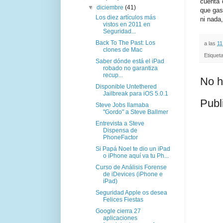
cuenta 
▼
diciembre
(41)
que gas
Los diez artículos más
ni nada
vistos en 2011 en
Seguridad...
Back To The Past: Los
a las
11
clones de Mac
Etiquet
Saber dónde está el iPad
robado no garantiza
recup...
No h
Disponible Untethered
Jailbreak para iOS 5.0.1
Publ
Steve Jobs llamaba
"Gordo" a Steve Ballmer
Entrevista a Steve
Dispensa de
PhoneFactor
Si Papá Noel te dio un iPad
o iPhone aquí va tu Ph...
Curso de Análisis Forense
de iDevices (iPhone e
iPad)
Seguridad Apple os desea
Felices Fiestas
Google cierra 27
aplicaciones