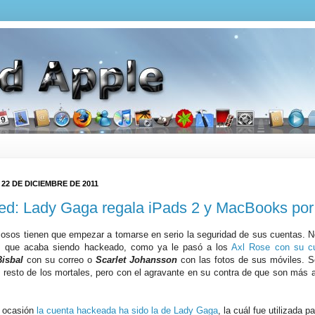
 22 DE DICIEMBRE DE 2011
d: Lady Gaga regala iPads 2 y MacBooks por 
osos tienen que empezar a tomarse en serio la seguridad de sus cuentas. N
os que acaba siendo hackeado, como ya le pasó a los
Axl Rose con su cu
Bisbal
con su correo o
Scarlet Johansson
con las fotos de sus móviles. S
 resto de los mortales, pero con el agravante en su contra de que son más 
.
 ocasión
la cuenta hackeada ha sido la de Lady Gaga
, la cuál fue utilizada p