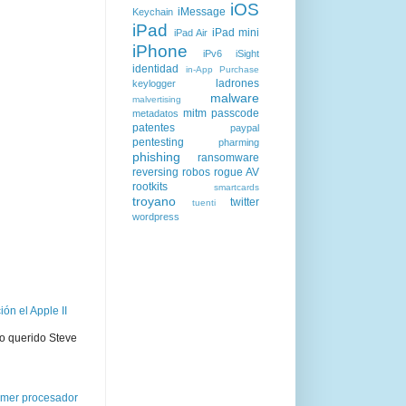
iOS
iMessage
Keychain
iPad
iPad mini
iPad Air
iPhone
iPv6
iSight
identidad
in-App Purchase
ladrones
keylogger
malware
malvertising
mitm
passcode
metadatos
patentes
paypal
pentesting
pharming
phishing
ransomware
reversing
robos
rogue AV
rootkits
smartcards
troyano
twitter
tuenti
wordpress
ón el Apple II
ro querido Steve
rimer procesador