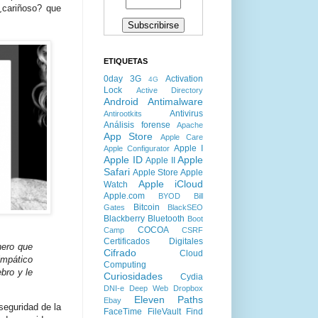
¿cariñoso? que
ETIQUETAS
0day
3G
Activation
4G
Lock
Active Directory
Android
Antimalware
Antivirus
Antirootkits
Análisis forense
Apache
App Store
Apple Care
Apple I
Apple Configurator
Apple ID
Apple
Apple II
Safari
Apple Store
Apple
Apple iCloud
Watch
Apple.com
BYOD
Bill
Bitcoin
Gates
BlackSEO
Blackberry
Bluetooth
Boot
COCOA
Camp
CSRF
Certificados Digitales
nero que
Cifrado
Cloud
impático
Computing
bro y le
Curiosidades
Cydia
DNI-e
Deep Web
Dropbox
Eleven Paths
Ebay
 seguridad de la
FaceTime
FileVault
Find