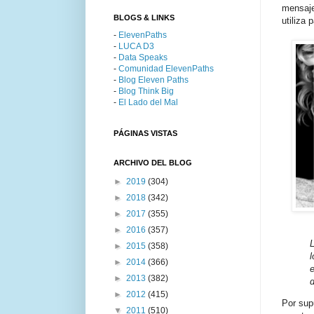
mensaje
BLOGS & LINKS
utiliza 
-
ElevenPaths
-
LUCA D3
-
Data Speaks
-
Comunidad ElevenPaths
-
Blog Eleven Paths
-
Blog Think Big
-
El Lado del Mal
PÁGINAS VISTAS
ARCHIVO DEL BLOG
►
2019
(304)
►
2018
(342)
►
2017
(355)
►
2016
(357)
►
2015
(358)
►
2014
(366)
►
2013
(382)
d
►
2012
(415)
Por supu
▼
2011
(510)