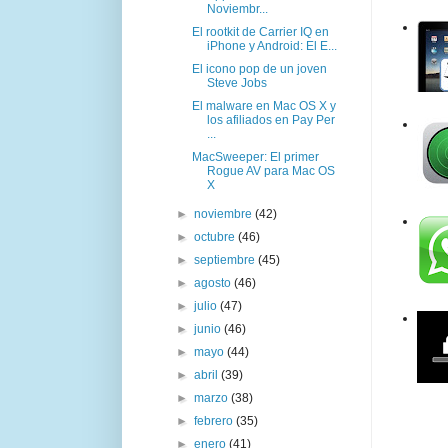
Noviembr...
El rootkit de Carrier IQ en
iPhone y Android: El E...
El icono pop de un joven
Steve Jobs
El malware en Mac OS X y
los afiliados en Pay Per
...
MacSweeper: El primer
Rogue AV para Mac OS
X
►
noviembre
(42)
►
octubre
(46)
►
septiembre
(45)
►
agosto
(46)
►
julio
(47)
►
junio
(46)
►
mayo
(44)
►
abril
(39)
►
marzo
(38)
►
febrero
(35)
►
enero
(41)