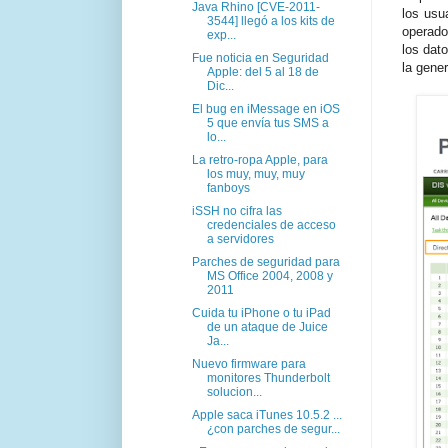
Java Rhino [CVE-2011-
los usu
3544] llegó a los kits de
operado
exp...
los dat
Fue noticia en Seguridad
la gene
Apple: del 5 al 18 de
Dic...
El bug en iMessage en iOS
5 que envía tus SMS a
lo...
La retro-ropa Apple, para
los muy, muy, muy
fanboys
iSSH no cifra las
credenciales de acceso
a servidores
Parches de seguridad para
MS Office 2004, 2008 y
2011
Cuida tu iPhone o tu iPad
de un ataque de Juice
Ja...
Nuevo firmware para
monitores Thunderbolt
solucion...
Apple saca iTunes 10.5.2 ...
¿con parches de segur...