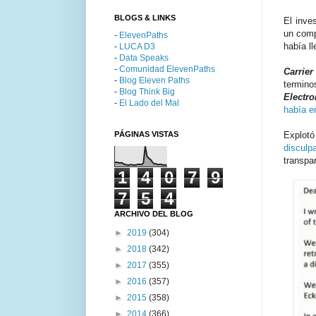
BLOGS & LINKS
El inve
un comp
-
ElevenPaths
había l
-
LUCA D3
-
Data Speaks
-
Comunidad ElevenPaths
Carrier
-
Blog Eleven Paths
termino
-
Blog Think Big
Electro
-
El Lado del Mal
había e
PÁGINAS VISTAS
Explotó
disculp
transpa
1
4
0
7
9
7
5
4
ARCHIVO DEL BLOG
►
2019
(304)
►
2018
(342)
►
2017
(355)
►
2016
(357)
►
2015
(358)
►
2014
(366)