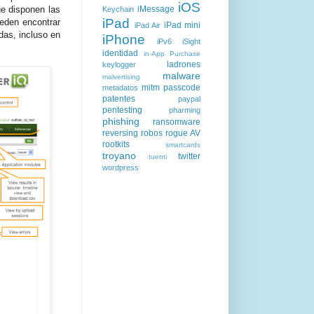
iOS
iMessage
ue disponen las
Keychain
iPad
eden encontrar
iPad mini
iPad Air
das, incluso en
iPhone
iPv6
iSight
identidad
in-App Purchase
ladrones
keylogger
malware
malvertising
mitm
passcode
metadatos
patentes
paypal
pentesting
pharming
phishing
ransomware
reversing
robos
rogue AV
rootkits
smartcards
troyano
twitter
tuenti
wordpress