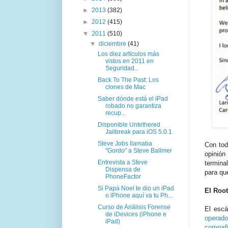
►
2013
(382)
►
2012
(415)
▼
2011
(510)
▼
diciembre
(41)
Los diez artículos más
vistos en 2011 en
Seguridad...
Back To The Past: Los
clones de Mac
Saber dónde está el iPad
robado no garantiza
recup...
Disponible Untethered
Jailbreak para iOS 5.0.1
Steve Jobs llamaba
Con tod
"Gordo" a Steve Ballmer
opinión
Entrevista a Steve
termina
Dispensa de
para qu
PhoneFactor
Si Papá Noel te dio un iPad
El Root
o iPhone aquí va tu Ph...
Curso de Análisis Forense
El escá
de iDevices (iPhone e
operado
iPad)
compañ