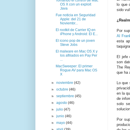
Tomando el control de Mac
lo que 
OS X con un exploit
Java
sido vu
Fue noticia en Seguridad
Apple: del 21 de
¿Realme
Noviembr...
El rootkit de Carrier IQ en
Por sup
iPhone y Android: El E...
Al Fran
El icono pop de un joven
esta ap
Steve Jobs
taquigra
El malware en Mac OS X y
los afiliados en Pay Per
El jefe
...
son dat
MacSweeper: El primer
The Reg
Rogue AV para Mac OS
que ha 
X
Lo que 
►
noviembre
(42)
privaci
►
octubre
(46)
en la q
►
septiembre
(45)
de info
►
agosto
(46)
solo s
solucio
►
julio
(47)
►
junio
(46)
Por sup
►
mayo
(44)
produci
►
abril
(39)
de los u