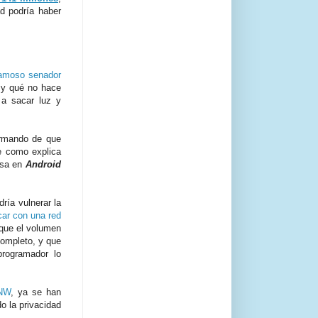
d podría haber
famoso senador
e y qué no hace
 a sacar luz y
ormando de que
e como explica
ersa en
Android
ría vulnerar la
ar con una red
 que el volumen
completo, y que
rogramador lo
TNW
, ya se han
o la privacidad