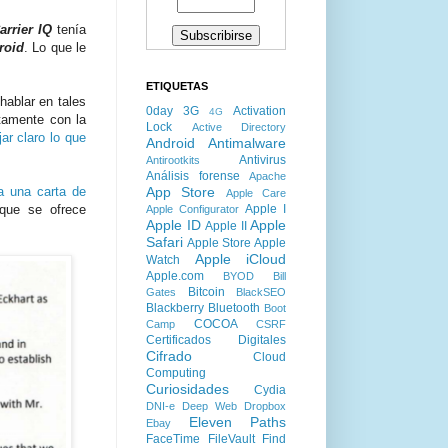
arrier IQ
tenía
roid
. Lo que le
ETIQUETAS
hablar en tales
0day
3G
Activation
4G
ntamente con la
Lock
Active Directory
r claro lo que
Android
Antimalware
Antivirus
Antirootkits
Análisis forense
Apache
App Store
 una carta de
Apple Care
Apple I
que se ofrece
Apple Configurator
Apple ID
Apple
Apple II
Safari
Apple Store
Apple
Apple iCloud
Watch
Apple.com
BYOD
Bill
Bitcoin
Gates
BlackSEO
Blackberry
Bluetooth
Boot
COCOA
Camp
CSRF
Certificados Digitales
Cifrado
Cloud
Computing
Curiosidades
Cydia
DNI-e
Deep Web
Dropbox
Eleven Paths
Ebay
FaceTime
FileVault
Find