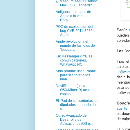
¿Es seguro seguir usando
Mac OS X Leopard?
Antiguos prototipos de
Apple a la venta en
Ebay
POC de explotación del
Según
bug CVE-2011-3230 en
Apple ...
pueden 
servido
Apple revoluciona el
mundo de las fotos de
"Leopar...
Los "c
Kik Messenger cifra las
comunicaciones,
Tras el
WhatsApp NO
culpabl
Siria prohibe usar iPhone
softwar
para silenciar a los
decir,
man...
mientra
DevilRobber (a.k.a.
este so
OSX/Miner-D) oculto en
softwar
copias ...
El iPad de sus señorías los
Google
diputados baneado de
sus ter
s...
es deci
Curso Avanzado de
de culp
Desarrollo de
Aplicaciones iOS p...
El núm