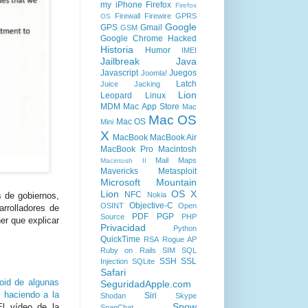
my iPhone
Firefox
Firefox
Firewall
Firewire
GPRS
OS
Google
GPS
Gmail
GSM
Google Chrome
Hacked
Historia
Humor
IMEI
Jailbreak
Java
Javascript
Juegos
Joomla!
Latch
Juice Jacking
Lion
Leopard
Linux
MDM
Mac App Store
Mac
Mac OS
Mac OS
Mini
X
MacBook
MacBook Air
MacBook Pro
Macintosh
Mail
Maps
Macintosh II
Mavericks
Metasploit
Microsoft
Mountain
Lion
OS X
NFC
Nokia
s de gobiernos,
Objective-C
OSINT
Open
rrolladores de
PDF
PGP
Source
PHP
er que explicar
Privacidad
Python
QuickTime
RSA
Rogue AP
Ruby on Rails
SIM
SQL
SSH
SSL
Injection
SQLite
Safari
oid de algunas
SeguridadApple.com
 haciendo a la
Siri
Shodan
Skype
Snow
El vídeo de la
SnapChat