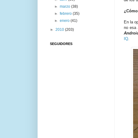
►
marzo
(38)
¿Cómo 
►
febrero
(35)
►
enero
(41)
En la o
no esa 
►
2010
(203)
Andro
IQ
.
SEGUIDORES