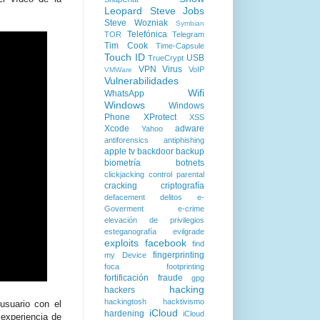
Leopard
Steve Jobs
Steve Wozniak
Symbian
Telefónica
TOR
Telegram
Tim Cook
Time-Capsule
Touch ID
USB
TrueCrypt
VPN
Virus
VoIP
VMWare
Vulnerabilidades
Wifi
WhatsApp
Windows
Windows
Phone
XProtect
XSS
Xcode
adware
Yahoo
antiforensics
antiphishing
apple tv
backdoor
backup
biometría
botnets
clickjacking
control parental
cracking
criptografía
defacement
delitos
e-
Goverment
e-crime
elevación de privilegios
esteganografía
evilgrade
exploits
facebook
find
fingerprinting
my Device
foca
footprinting
fortificación
fraude
gpg
hacking
hackers
hackingtosh
hacktivismo
usuario con el
iCloud
hardening
iCloud
 experiencia de