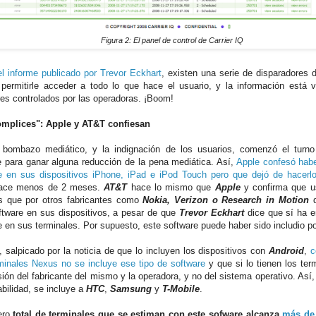
Figura 2: El panel de control de Carrier IQ
el informe publicado por Trevor Eckhart
, existen una serie de disparadores 
permitirle acceder a todo lo que hace el usuario, y la información está 
res controlados por las operadoras. ¡Boom!
omplices": Apple y AT&T confiesan
 bombazo mediático, y la indignación de los usuarios, comenzó el turno
e para ganar alguna reducción de la pena mediática. Así,
Apple confesó habe
e en sus dispositivos iPhone, iPad e iPod Touch pero que dejó de hacerl
 hace menos de 2 meses.
AT&T
hace lo mismo que
Apple
y confirma que us
s que por otros fabricantes como
Nokia, Verizon o Research in Motion
d
ftware en sus dispositivos, a pesar de que
Trevor Eckhart
dice que sí ha e
e en sus terminales. Por supuesto, este software puede haber sido includio po
, salpicado por la noticia de que lo incluyen los dispositivos con
Android
,
c
minales Nexus no se incluye ese tipo de software
y que si lo tienen los ter
sión del fabricante del mismo y la operadora, y no del sistema operativo. Así,
abilidad, se incluye a
HTC
,
Samsung
y
T-Mobile
.
ero
total de terminales que se estiman con este sofware alcanza
más de