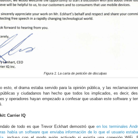
Figura 1: La carta de petición de disculpas
o esto, el drama estaba servido para la opinión pública, y las reclamacione
 públicas y ciudadanos han hecho que todos los implicados, es decir, desa
les y operadores hayan empezado a confesar que usaban este software y ten
é.
kit: Carrier IQ
ndalo de todo es que Trevor Eckhart demostró que
en los terminales Andr
ras había un software que enviaba información de lo que el usuario estaba
ía
, incluso con el modo avión activado si existía una conexión WiFi. 