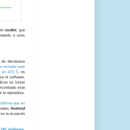
del
rootkit
, que
volando a unos
 de declararse
r incluido este
o en iOS 5
, es
a el software,
icen no incluir
ncontrado este
r la operadora.
onfirma que en
miales
Android
 en la ecuación
 141 millones
,