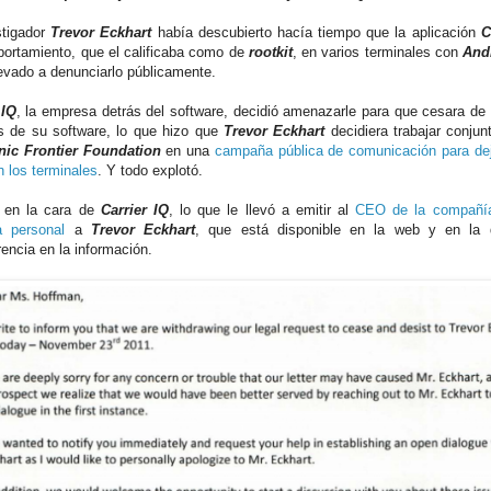
stigador
Trevor Eckhart
había descubierto hacía tiempo que la aplicación
C
ortamiento, que el calificaba como de
rootkit
, en varios terminales con
And
levado a denunciarlo públicamente.
 IQ
, la empresa detrás del software, decidió amenazarle para que cesara de 
s de su software, lo que hizo que
Trevor Eckhart
decidiera trabajar conju
nic Frontier Foundation
en una
campaña pública de comunicación para deja
n los terminales
. Y todo explotó.
 en la cara de
Carrier IQ
, lo que le llevó a emitir al
CEO de la compañía
a personal
a
Trevor Eckhart
, que está disponible en la web y en la 
rencia en la información.