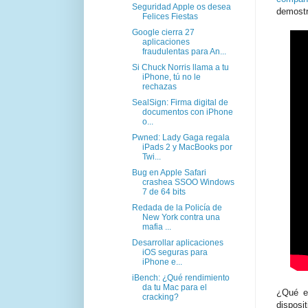
Seguridad Apple os desea
demostr
Felices Fiestas
Google cierra 27
aplicaciones
fraudulentas para An...
Si Chuck Norris llama a tu
iPhone, tú no le
rechazas
SealSign: Firma digital de
documentos con iPhone
o...
Pwned: Lady Gaga regala
iPads 2 y MacBooks por
Twi...
Bug en Apple Safari
crashea SSOO Windows
7 de 64 bits
Redada de la Policía de
New York contra una
mafia ...
Desarrollar aplicaciones
iOS seguras para
iPhone e...
iBench: ¿Qué rendimiento
da tu Mac para el
¿Qué es
cracking?
disposi