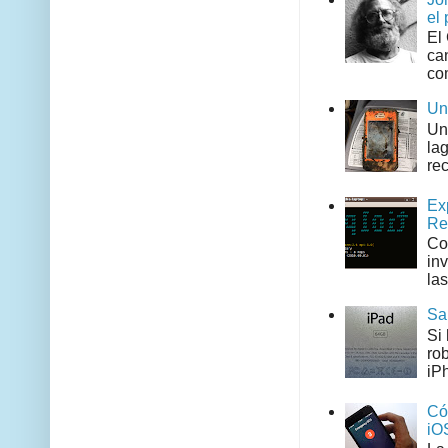
el 
El
can
co
Un
Un
la
rec
Ex
Re
Co
in
las
Sa
Si
ro
iPh
Có
iO