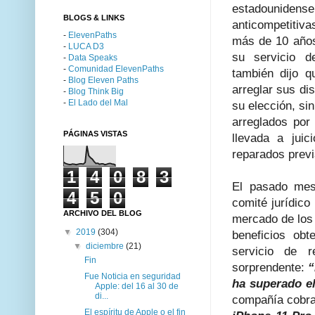
estadounide
BLOGS & LINKS
anticompetitiv
-
ElevenPaths
más de 10 años
-
LUCA D3
su servicio d
-
Data Speaks
-
Comunidad ElevenPaths
también dijo q
-
Blog Eleven Paths
arreglar sus di
-
Blog Think Big
-
El Lado del Mal
su elección, si
arreglados por
PÁGINAS VISTAS
llevada a juic
reparados previ
1
4
0
8
3
El pasado me
4
5
0
comité jurídico
ARCHIVO DEL BLOG
mercado de los 
▼
2019
(304)
beneficios ob
▼
diciembre
(21)
servicio de r
Fin
sorprendente:
“
Fue Noticia en seguridad
ha superado el
Apple: del 16 al 30 de
di...
compañía cobra 
El espíritu de Apple o el fin