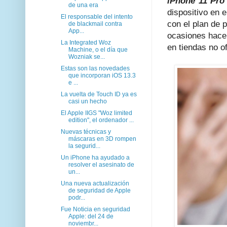
iPhone 11 Pr
de una era
dispositivo en 
El responsable del intento
con el plan de 
de blackmail contra
App...
ocasiones hacen
La Integrated Woz
en tiendas no of
Machine, o el día que
Wozniak se...
Estas son las novedades
que incorporan iOS 13.3
e ...
La vuelta de Touch ID ya es
casi un hecho
El Apple IIGS "Woz limited
edition", el ordenador ...
Nuevas técnicas y
máscaras en 3D rompen
la segurid...
Un iPhone ha ayudado a
resolver el asesinato de
un...
Una nueva actualización
de seguridad de Apple
podr...
Fue Noticia en seguridad
Apple: del 24 de
noviembr...