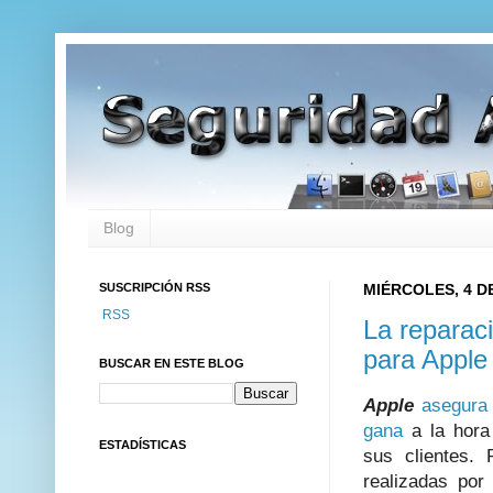
Blog
SUSCRIPCIÓN RSS
MIÉRCOLES, 4 D
RSS
La reparaci
para Apple
BUSCAR EN ESTE BLOG
Apple
asegura
gana
a la hora 
ESTADÍSTICAS
sus clientes.
realizadas por