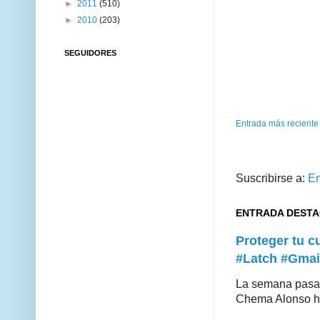
►
2011
(510)
►
2010
(203)
SEGUIDORES
Entrada más reciente
Suscribirse a:
En
ENTRADA DEST
Proteger tu 
#Latch #Gmai
La semana pasad
Chema Alonso hiz