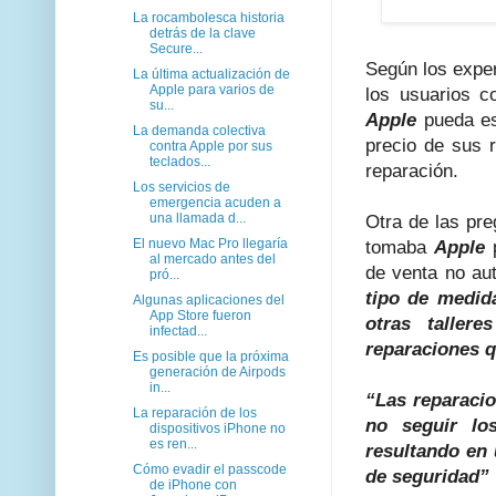
La rocambolesca historia
detrás de la clave
Secure...
Según los exper
La última actualización de
Apple para varios de
los usuarios c
su...
Apple
pueda es
La demanda colectiva
precio de sus 
contra Apple por sus
teclados...
reparación.
Los servicios de
emergencia acuden a
una llamada d...
Otra de las pr
El nuevo Mac Pro llegaría
tomaba
Apple
al mercado antes del
de venta no au
pró...
tipo de medid
Algunas aplicaciones del
App Store fueron
otras taller
infectad...
reparaciones qu
Es posible que la próxima
generación de Airpods
in...
“Las reparacio
La reparación de los
no seguir lo
dispositivos iPhone no
es ren...
resultando en 
Cómo evadir el passcode
de seguridad”
de iPhone con