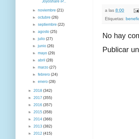
Joyoshare iP...
a las
8:00
►
noviembre
(21)
►
octubre
(26)
Etiquetas:
benefi
►
septiembre
(22)
►
agosto
(25)
No hay com
►
julio
(27)
►
junio
(26)
Publicar u
►
mayo
(29)
►
abril
(28)
►
marzo
(27)
►
febrero
(24)
►
enero
(28)
►
2018
(342)
►
2017
(355)
►
2016
(357)
►
2015
(358)
►
2014
(366)
►
2013
(382)
►
2012
(415)