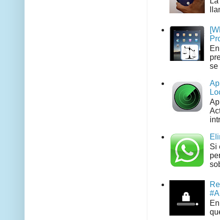
La
ll
[W
Pr
En
pr
se 
Ap
Lo
Ap
Act
int
El
Si
pe
sob
Re
#A
En 
que