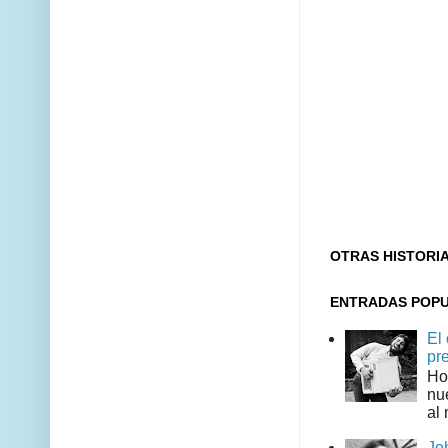
OTRAS HISTORI
ENTRADAS POP
El
pr
Ho
nu
al 
Jo