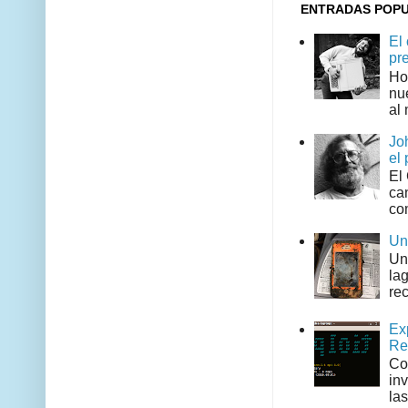
ENTRADAS POP
El
pr
Ho
nu
al 
Jo
el 
El
can
co
Un
Un
la
rec
Ex
Re
Co
in
las