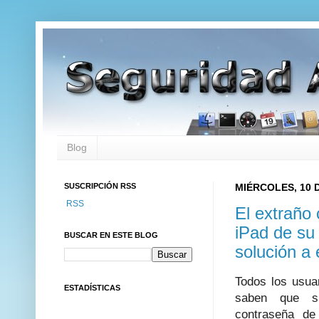
Blog
SUSCRIPCIÓN RSS
MIÉRCOLES, 10 D
RSS
El extraño
iPad de su 
BUSCAR EN ESTE BLOG
solución a
Todos los usua
ESTADÍSTICAS
saben que si
contraseña de