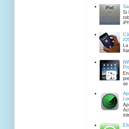
Sa
Si
ro
iPh
Có
iO
La
ll
[W
Pr
En
pr
se 
Ap
Lo
Ap
Act
int
El