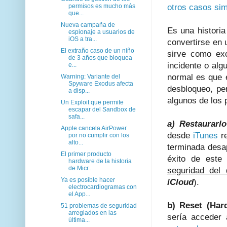
permisos es mucho más
otros casos sim
que...
Nueva campaña de
Es una historia
espionaje a usuarios de
iOS a tra...
convertirse en 
El extraño caso de un niño
sirve como ex
de 3 años que bloquea
incidente o alg
e...
normal es que e
Warning: Variante del
Spyware Exodus afecta
desbloqueo, per
a disp...
algunos de los 
Un Exploit que permite
escapar del Sandbox de
safa...
a) Restaurarl
Apple cancela AirPower
desde
iTunes
re
por no cumplir con los
alto...
terminada desap
El primer producto
éxito de este
hardware de la historia
de Micr...
seguridad del d
Ya es posible hacer
iCloud
).
electrocardiogramas con
el App...
b) Reset (Har
51 problemas de seguridad
arreglados en las
sería acceder 
última...