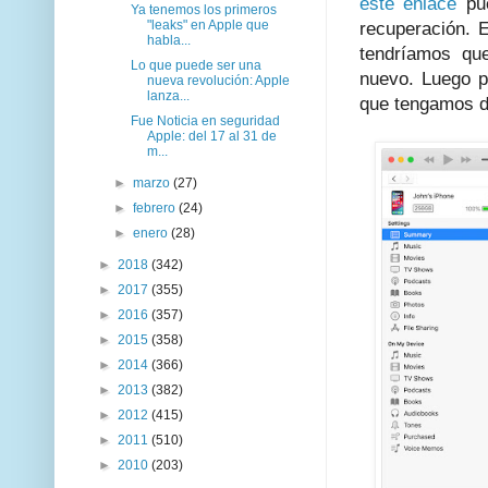
este enlace
pue
Ya tenemos los primeros
"leaks" en Apple que
recuperación. E
habla...
tendríamos q
Lo que puede ser una
nuevo. Luego 
nueva revolución: Apple
lanza...
que tengamos d
Fue Noticia en seguridad
Apple: del 17 al 31 de
m...
►
marzo
(27)
►
febrero
(24)
►
enero
(28)
►
2018
(342)
►
2017
(355)
►
2016
(357)
►
2015
(358)
►
2014
(366)
►
2013
(382)
►
2012
(415)
►
2011
(510)
►
2010
(203)