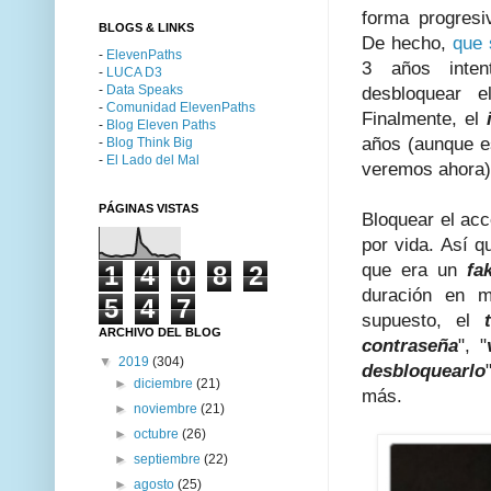
forma progresi
BLOGS & LINKS
De hecho,
que 
-
ElevenPaths
3 años inten
-
LUCA D3
-
Data Speaks
desbloquear 
-
Comunidad ElevenPaths
Finalmente, el
-
Blog Eleven Paths
años (aunque e
-
Blog Think Big
-
El Lado del Mal
veremos ahora)
PÁGINAS VISTAS
Bloquear el ac
por vida. Así 
que era un
fa
1
4
0
8
2
duración en m
5
4
7
supuesto, el
ARCHIVO DEL BLOG
contraseña
", "
▼
2019
(304)
desbloquearlo
►
diciembre
(21)
más.
►
noviembre
(21)
►
octubre
(26)
►
septiembre
(22)
►
agosto
(25)