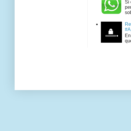
Si
pe
sob
Re
#A
En 
que