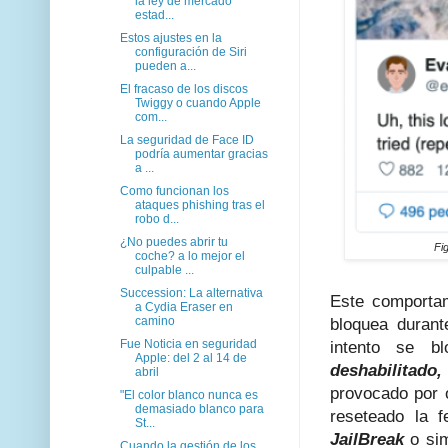
la ley de mercado
estad...
Estos ajustes en la
configuración de Siri
pueden a...
El fracaso de los discos
Twiggy o cuando Apple
com...
La seguridad de Face ID
podría aumentar gracias
a ...
Como funcionan los
ataques phishing tras el
robo d...
¿No puedes abrir tu
Fi
coche? a lo mejor el
culpable ...
Succession: La alternativa
Este comportam
a Cydia Eraser en
camino
bloquea durant
Fue Noticia en seguridad
intento se b
Apple: del 2 al 14 de
deshabilitado,
abril
provocado por o
"El color blanco nunca es
demasiado blanco para
reseteado la 
St...
JailBreak
o si
Cuando la gestión de los