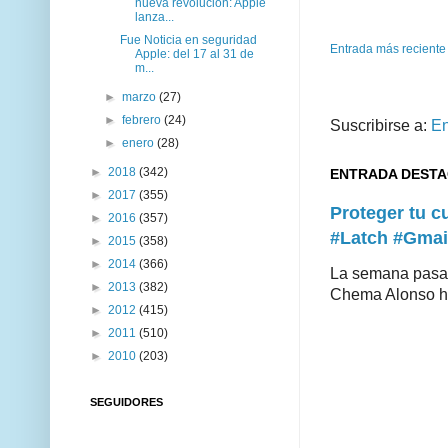
nueva revolución: Apple
lanza...
Fue Noticia en seguridad
Entrada más reciente
Apple: del 17 al 31 de
m...
►
marzo
(27)
►
febrero
(24)
Suscribirse a:
En
►
enero
(28)
►
2018
(342)
ENTRADA DEST
►
2017
(355)
Proteger tu 
►
2016
(357)
#Latch #Gmai
►
2015
(358)
►
2014
(366)
La semana pasad
►
2013
(382)
Chema Alonso hiz
►
2012
(415)
►
2011
(510)
►
2010
(203)
SEGUIDORES