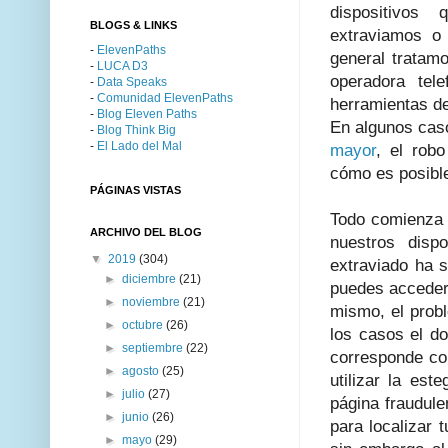
dispositivos
BLOGS & LINKS
extraviamos o 
-
ElevenPaths
general tratam
-
LUCA D3
operadora tel
-
Data Speaks
-
Comunidad ElevenPaths
herramientas d
-
Blog Eleven Paths
En algunos cas
-
Blog Think Big
-
El Lado del Mal
mayor
, el rob
cómo es posibl
PÁGINAS VISTAS
Todo comienza 
ARCHIVO DEL BLOG
nuestros disp
▼
2019
(304)
extraviado ha s
►
diciembre
(21)
puedes acceder
►
noviembre
(21)
mismo, el prob
►
octubre
(26)
los casos el d
►
septiembre
(22)
corresponde con
►
agosto
(25)
utilizar la est
►
julio
(27)
página fraudule
►
junio
(26)
para localizar 
►
mayo
(29)