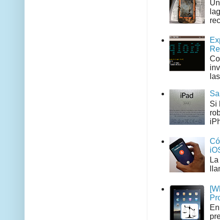
Un
la
rec
Ex
Re
Co
in
las
Sa
Si
ro
iPh
Có
iO
La
ll
[W
Pr
En
pr