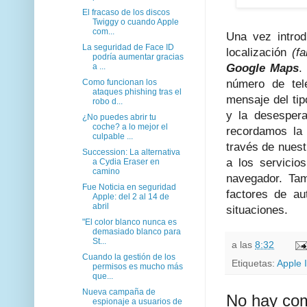
El fracaso de los discos
Twiggy o cuando Apple
com...
Una vez introd
La seguridad de Face ID
localización
(fa
podría aumentar gracias
a ...
Google Maps
.
Como funcionan los
número de telé
ataques phishing tras el
mensaje del ti
robo d...
y la desesper
¿No puedes abrir tu
coche? a lo mejor el
recordamos la 
culpable ...
través de nuest
Succession: La alternativa
a los servicio
a Cydia Eraser en
camino
navegador. Ta
Fue Noticia en seguridad
factores de au
Apple: del 2 al 14 de
abril
situaciones.
"El color blanco nunca es
demasiado blanco para
St...
a las
8:32
Cuando la gestión de los
Etiquetas:
Apple 
permisos es mucho más
que...
Nueva campaña de
No hay com
espionaje a usuarios de