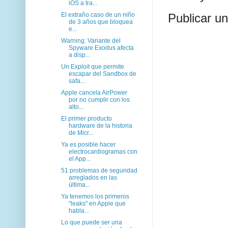
iOS a tra...
El extraño caso de un niño
Publicar u
de 3 años que bloquea
e...
Warning: Variante del
Spyware Exodus afecta
a disp...
Un Exploit que permite
escapar del Sandbox de
safa...
Apple cancela AirPower
por no cumplir con los
alto...
El primer producto
hardware de la historia
de Micr...
Ya es posible hacer
electrocardiogramas con
el App...
51 problemas de seguridad
arreglados en las
última...
Ya tenemos los primeros
"leaks" en Apple que
habla...
Lo que puede ser una