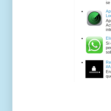
se 
Ap
Lo
Ap
Act
int
El
Si
pe
sob
Re
#A
En 
que