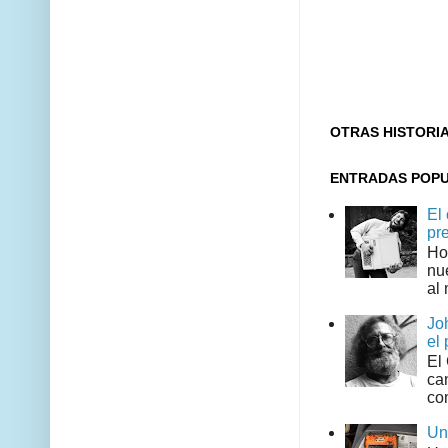
OTRAS HISTORI
ENTRADAS POP
El
pr
Ho
nu
al 
Jo
el 
El
can
co
Un