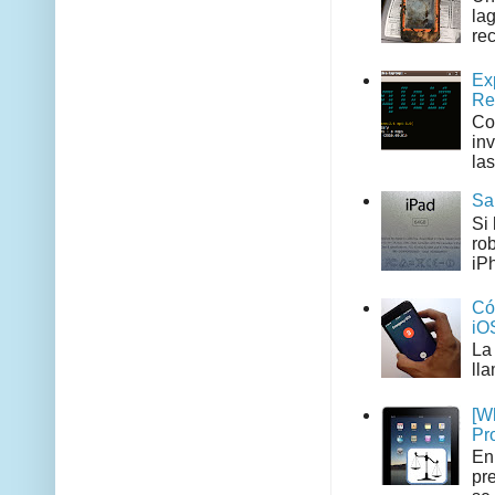
la
rec
Ex
Re
Co
in
las
Sa
Si
ro
iPh
Có
iO
La
ll
[W
Pr
En
pr