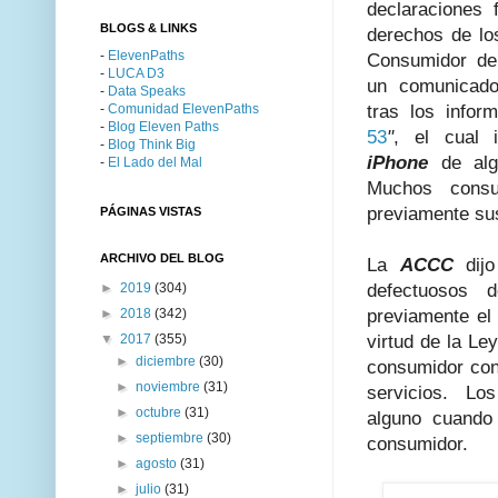
declaraciones
BLOGS & LINKS
derechos de lo
-
ElevenPaths
Consumidor de 
-
LUCA D3
un comunicado
-
Data Speaks
-
Comunidad ElevenPaths
tras los infor
-
Blog Eleven Paths
53
"
, el cual i
-
Blog Think Big
iPhone
de algu
-
El Lado del Mal
Muchos consu
previamente sus
PÁGINAS VISTAS
ARCHIVO DEL BLOG
La
ACCC
dij
►
2019
(304)
defectuosos 
►
2018
(342)
previamente el 
▼
2017
(355)
virtud de la Le
►
diciembre
(30)
consumidor con 
►
noviembre
(31)
servicios. Los
►
octubre
(31)
alguno cuando 
►
septiembre
(30)
consumidor.
►
agosto
(31)
►
julio
(31)