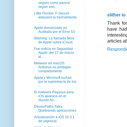
seguro como parece
según uno...
Little Flocker: F-Secure
slither io
adquiere la herrramienta
...
Thank for
Apple denunciado en
have had 
Australia por el Error 53
interesti
Warning: La llamada falsa
articles a
de Apple sobre iCloud
Fue noticia en Seguridad
Respond
Apple: del 27 de marzo
al...
Malware en macOS:
Antivirus no protegen
completamente
Apple y Microsoft luchan
por la supremacía de los
...
El malware Pegasus para
iOS aparace en el
mundo An...
ElevenPaths Talks:
Quebrando aplicaciones
Actualización a iOS 10.3.1
de urgencia