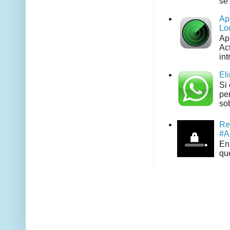
se 
Ap
Lo
Ap
Act
int
El
Si
pe
sob
Re
#A
En 
que