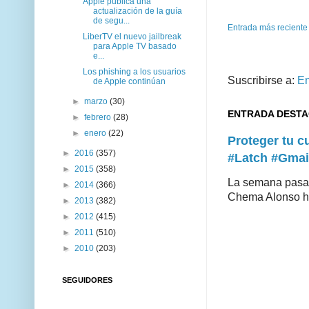
Apple publica una
actualización de la guía
de segu...
Entrada más reciente
LiberTV el nuevo jailbreak
para Apple TV basado
e...
Los phishing a los usuarios
Suscribirse a:
En
de Apple continúan
►
marzo
(30)
ENTRADA DEST
►
febrero
(28)
►
enero
(22)
Proteger tu 
►
2016
(357)
#Latch #Gmai
►
2015
(358)
La semana pasad
►
2014
(366)
Chema Alonso hiz
►
2013
(382)
►
2012
(415)
►
2011
(510)
►
2010
(203)
SEGUIDORES