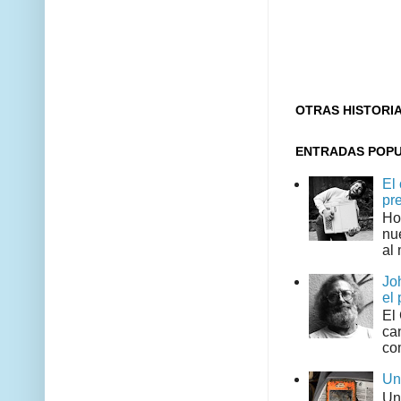
OTRAS HISTORI
ENTRADAS POP
El
pr
Ho
nu
al 
Jo
el 
El
can
co
Un
Un