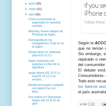
►
junio
(30)
►
mayo
(31)
▼
abril
(30)
Cómo incrementar la
seguridad en vuestras
cuentas ...
Warning: Nuevo ataque de
Phishing de Apple
Homografía en los
Según la
ACC
navegadores: Ésta no es
la págin...
que no tenían 
Pangu tiene un Jailbreak
Sin embargo, e
para iOS 10.3.1
reparado o ree
Apple amenaza con
expulsar a Uber de la
del consumidor 
AppStore
El debate está
Apple libera iOS 10.3.2 y
Consumidores 
macOS 10.12.5 en
version...
Todo esto recue
Mastercard quiere competir
los bancos aust
con Apple Pay con
el país australi
tarje...
Fue noticia en Seguridad
Apple: del 10 al 22 de
abril
a las
7:22