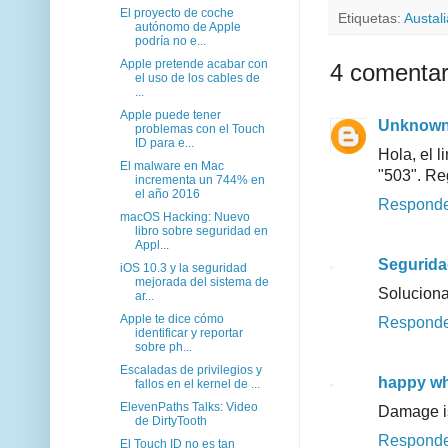
El proyecto de coche
Etiquetas:
Austali
autónomo de Apple
podría no e...
Apple pretende acabar con
4 comentar
el uso de los cables de
...
Apple puede tener
Unknow
problemas con el Touch
ID para e...
Hola, el l
El malware en Mac
"503". Re
incrementa un 744% en
el año 2016
Respond
macOS Hacking: Nuevo
libro sobre seguridad en
Appl...
Segurida
iOS 10.3 y la seguridad
mejorada del sistema de
Soluciona
ar...
Apple te dice cómo
Respond
identificar y reportar
sobre ph...
Escaladas de privilegios y
happy wh
fallos en el kernel de ...
ElevenPaths Talks: Video
Damage is 
de DirtyTooth
Respond
El Touch ID no es tan