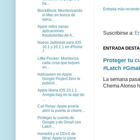
ha...
Entrada más reciente
BlockBlock: Monitorizando
el Mac en busca de
ejecu...
Apple retira varias
aplicaciones
Suscribirse a:
En
fraudulentas de A...
Nuevo Jailbreak para iOS
10.1 y 10.1.1 en iPhone
ENTRADA DEST
7
Little Flocker: Monitoriza
Proteger tu 
cada cosa que toques
en...
#Latch #Gmai
Halloween en Apple:
Google Project Zero le
La semana pasad
publicó...
Chema Alonso hiz
Apple libera iOS 10.1.1:
Arregla bug en la app de
...
Call Relay: Apple podría
abrir la puerta al cibere...
Proteger tu cuenta de
Google y de Gmail con
Latch ...
HomeKit y el DDoS de
Mirai: Apple lo pone