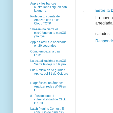
Apple y los bancos
australianos siguen con
Estrella D
la guerra
Proteger tu cuenta de
Lo bueno 
Amazon con Latch
arreglada
Cloud TOTP
Shazam no cierra el
micrófono en tu macOS
saludos.
y lo oye...
Respond
Apple Safari fue hackeado
en 20 segundos
Cómo empezar a usar
Latch
La actualización a macOS
Sierra te deja sin la pro...
Fue Noticia en Seguridad
Apple: del 31 de Octubre
...
Diagnóstico Inalámbrico:
Analizar redes Wi-Fi en
t...
8 años después la
vulnerabilidad de Click
to Call ...
Latch Plugins Contest: El
concurso de plugins y