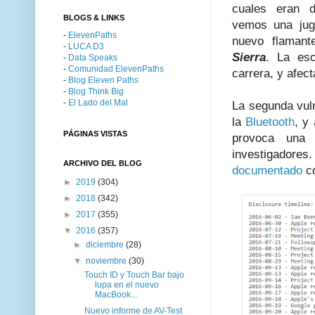
cuales eran d
BLOGS & LINKS
vemos una ju
-
ElevenPaths
nuevo flamant
-
LUCA D3
Sierra
. La esc
-
Data Speaks
-
Comunidad ElevenPaths
carrera, y afec
-
Blog Eleven Paths
-
Blog Think Big
-
El Lado del Mal
La segunda vul
la
Bluetooth
, y
PÁGINAS VISTAS
provoca una 
investigador
ARCHIVO DEL BLOG
documentado
c
►
2019
(304)
►
2018
(342)
►
2017
(355)
▼
2016
(357)
►
diciembre
(28)
▼
noviembre
(30)
Touch ID y Touch Bar bajo
lupa en el nuevo
MacBook...
Nuevo informe de AV-Test