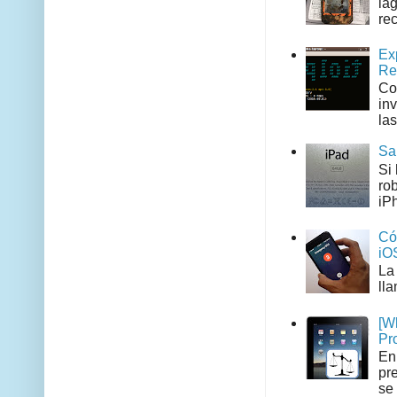
la
rec
Ex
Re
Co
in
las
Sa
Si
ro
iPh
Có
iO
La
ll
[W
Pr
En
pr
se 