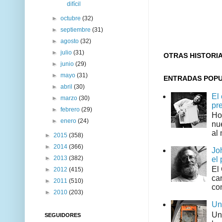
difícil
►
octubre
(32)
►
septiembre
(31)
►
agosto
(32)
►
julio
(31)
OTRAS HISTORI
►
junio
(29)
►
mayo
(31)
ENTRADAS POP
►
abril
(30)
El
►
marzo
(30)
pr
►
febrero
(29)
Ho
►
enero
(24)
nu
al 
►
2015
(358)
►
2014
(366)
Jo
►
2013
(382)
el 
El
►
2012
(415)
can
►
2011
(510)
co
►
2010
(203)
Un
Un
SEGUIDORES