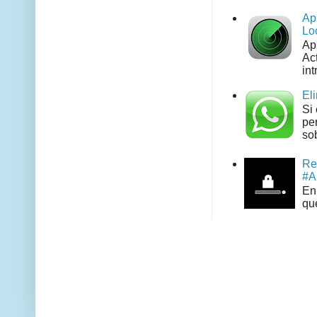
Ap
Lo
Ap
Act
int
El
Si
pe
sob
Re
#A
En 
que