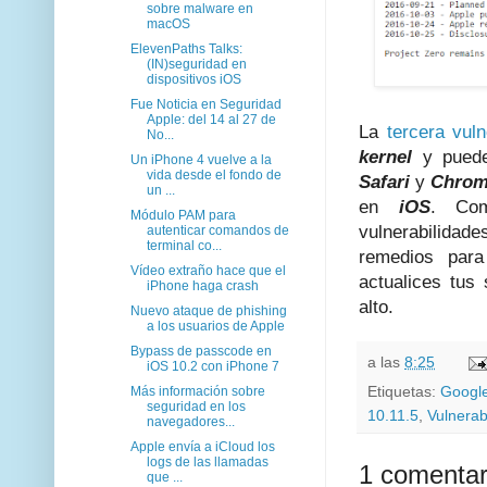
sobre malware en
macOS
ElevenPaths Talks:
(IN)seguridad en
dispositivos iOS
Fue Noticia en Seguridad
Apple: del 14 al 27 de
La
tercera vuln
No...
kernel
y pued
Un iPhone 4 vuelve a la
vida desde el fondo de
Safari
y
Chro
un ...
en
iOS
. Co
Módulo PAM para
vulnerabilidad
autenticar comandos de
terminal co...
remedios para
Vídeo extraño hace que el
actualices tus
iPhone haga crash
alto.
Nuevo ataque de phishing
a los usuarios de Apple
Bypass de passcode en
a las
8:25
iOS 10.2 con iPhone 7
Etiquetas:
Googl
Más información sobre
seguridad en los
10.11.5
,
Vulnerab
navegadores...
Apple envía a iCloud los
logs de las llamadas
1 comentar
que ...